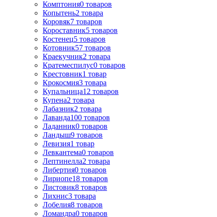
Комптония
0
товаров
Копытень
2
товара
Коровяк
7
товаров
Короставник
5
товаров
Костенец
5
товаров
Котовник
57
товаров
Краекучник
2
товара
Кратемеспилус
0
товаров
Крестовник
1
товар
Крокосмия
3
товара
Купальница
12
товаров
Купена
2
товара
Лабазник
2
товара
Лаванда
100
товаров
Ладанник
0
товаров
Ландыш
9
товаров
Левизия
1
товар
Левкантема
0
товаров
Лептинелла
2
товара
Либертия
0
товаров
Лириопе
18
товаров
Листовик
8
товаров
Лихнис
3
товара
Лобелия
8
товаров
Ломандра
0
товаров