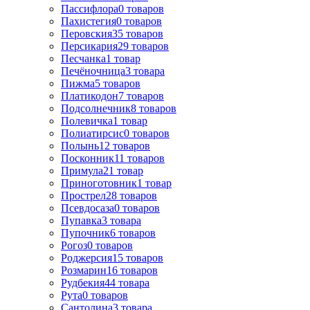
Пассифлора
0
товаров
Пахистегия
0
товаров
Перовския
35
товаров
Персикария
29
товаров
Песчанка
1
товар
Печёночница
3
товара
Пижма
5
товаров
Платикодон
7
товаров
Подсолнечник
8
товаров
Полевичка
1
товар
Полиатирсис
0
товаров
Полынь
12
товаров
Посконник
11
товаров
Примула
21
товар
Приноготовник
1
товар
Прострел
28
товаров
Псевдосаза
0
товаров
Пупавка
3
товара
Пупочник
6
товаров
Рогоз
0
товаров
Роджерсия
15
товаров
Розмарин
16
товаров
Рудбекия
44
товара
Рута
0
товаров
Сантолина
3
товара