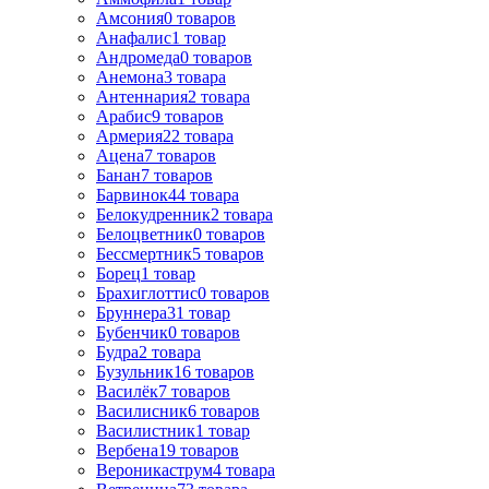
Амсония
0
товаров
Анафалис
1
товар
Андромеда
0
товаров
Анемона
3
товара
Антеннария
2
товара
Арабис
9
товаров
Армерия
22
товара
Ацена
7
товаров
Банан
7
товаров
Барвинок
44
товара
Белокудренник
2
товара
Белоцветник
0
товаров
Бессмертник
5
товаров
Борец
1
товар
Брахиглоттис
0
товаров
Бруннера
31
товар
Бубенчик
0
товаров
Будра
2
товара
Бузульник
16
товаров
Василёк
7
товаров
Василисник
6
товаров
Василистник
1
товар
Вербена
19
товаров
Вероникаструм
4
товара