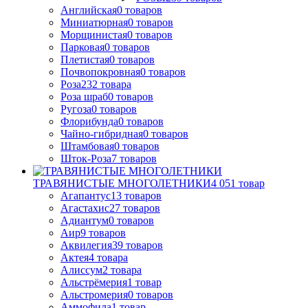
Английская
0
товаров
Миниатюрная
0
товаров
Морщинистая
0
товаров
Парковая
0
товаров
Плетистая
0
товаров
Почвопокровная
0
товаров
Роза
232
товара
Роза шраб
0
товаров
Ругоза
0
товаров
Флорибунда
0
товаров
Чайно-гибридная
0
товаров
Штамбовая
0
товаров
Шток-Роза
7
товаров
ТРАВЯНИСТЫЕ МНОГОЛЕТНИКИ
4 051
товар
Агапантус
13
товаров
Агастахис
27
товаров
Адиантум
0
товаров
Аир
9
товаров
Аквилегия
39
товаров
Актея
4
товара
Алиссум
2
товара
Альстрёмерия
1
товар
Альстромерия
0
товаров
Аммофила
1
товар