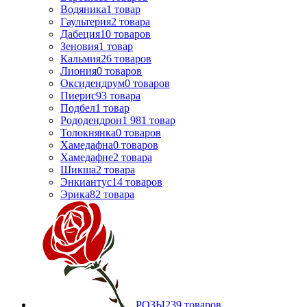
Водяника
1
товар
Гаультерия
2
товара
Дабеция
10
товаров
Зеновия
1
товар
Кальмия
26
товаров
Лиония
0
товаров
Оксидендрум
0
товаров
Пиерис
93
товара
Подбел
1
товар
Рододендрон
1 981
товар
Толокнянка
0
товаров
Хамедафна
0
товаров
Хамедафне
2
товара
Шикша
2
товара
Энкиантус
14
товаров
Эрика
82
товара
РОЗЫ
239
товаров