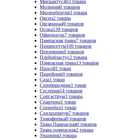
Мискантус
403
товара
Молиния
0
товаров
Мюленбергия
3
товара
Овсец
2
товара
Овсяница
49
товаров
Осока
139
товаров
Офиопогон
7
товаров
Пампасная трава
7
товаров
Пеннисетум
109
товаров
Перловник
0
товаров
Плейобластус
2
товара
Помпасная трава
13
товаров
Просо
81
товар
Пырейник
0
товаров
Саза
1
товар
Серобородник
1
товар
Сеслерия
14
товаров
Соргаструм
3
товара
Спартина
1
товар
Споробол
1
товар
Схизахириум
7
товаров
Тимофеевка
0
товаров
Трава Пампасная
0
товаров
Трава помпасная
2
товара
Унциния
3
товара