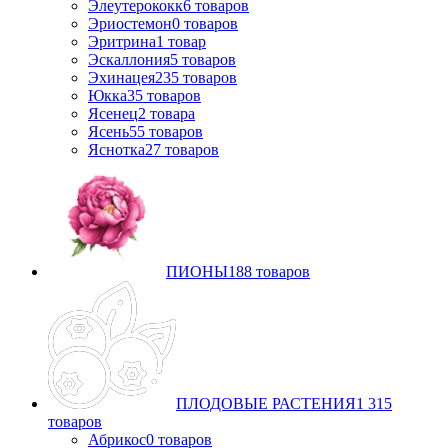
Элеутерококк
6
товаров
Эриостемон
0
товаров
Эритрина
1
товар
Эскаллония
5
товаров
Эхинацея
235
товаров
Юкка
35
товаров
Ясенец
2
товара
Ясень
55
товаров
Яснотка
27
товаров
ПИОНЫ
188
товаров
ПЛОДОВЫЕ РАСТЕНИЯ
1 315
товаров
Абрикос
0
товаров