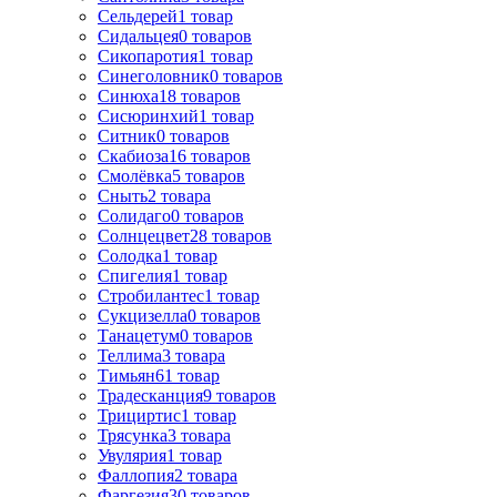
Сельдерей
1
товар
Сидальцея
0
товаров
Сикопаротия
1
товар
Синеголовник
0
товаров
Синюха
18
товаров
Сисюринхий
1
товар
Ситник
0
товаров
Скабиоза
16
товаров
Смолёвка
5
товаров
Сныть
2
товара
Солидаго
0
товаров
Солнцецвет
28
товаров
Солодка
1
товар
Спигелия
1
товар
Стробилантес
1
товар
Сукцизелла
0
товаров
Танацетум
0
товаров
Теллима
3
товара
Тимьян
61
товар
Традесканция
9
товаров
Трициртис
1
товар
Трясунка
3
товара
Увулярия
1
товар
Фаллопия
2
товара
Фаргезия
30
товаров