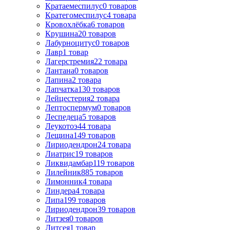
Кратаемеспилус
0
товаров
Кратегомеспилус
4
товара
Кровохлёбка
6
товаров
Крушина
20
товаров
Лабурноцитус
0
товаров
Лавр
1
товар
Лагерстремия
22
товара
Лантана
0
товаров
Лапина
2
товара
Лапчатка
130
товаров
Лейцестерия
2
товара
Лептоспермум
0
товаров
Леспедеца
5
товаров
Леукотоэ
44
товара
Лещина
149
товаров
Лиpиодендpон
24
товара
Лиатрис
19
товаров
Ликвидамбар
119
товаров
Лилейник
885
товаров
Лимонник
4
товара
Линдера
4
товара
Липа
199
товаров
Лириодендрон
39
товаров
Литзея
0
товаров
Литсея
1
товар