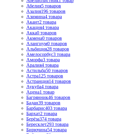
Абелиолистник
1
товар
Абелия
5
товаров
Азалия
196
товаров
Азимина
4
товара
Акант
2
товара
Акация
4
товара
Акка
0
товаров
Акмена
0
товаров
Алангиум
0
товаров
Альбиция
28
товаров
Амелосорбус
3
товара
Аморфа
3
товара
Аралия
4
товара
Астильба
50
товаров
Астра
125
товаров
Астранция
14
товаров
Аукуба
4
товара
Ацена
1
товар
Багрянник
46
товаров
Бадан
39
товаров
Барбарис
403
товара
Бархат
2
товара
Берёза
374
товара
Бересклет
293
товара
Бирючина
54
товара