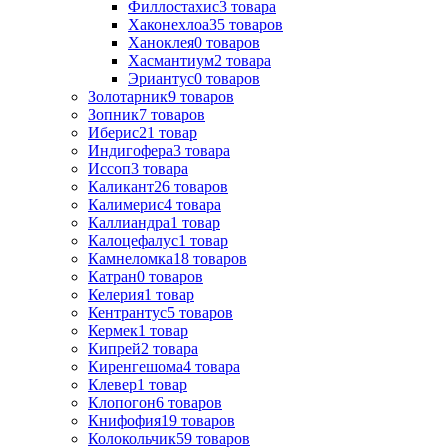
Филлостахис
3
товара
Хаконехлоа
35
товаров
Ханоклея
0
товаров
Хасмантиум
2
товара
Эриантус
0
товаров
Золотарник
9
товаров
Зопник
7
товаров
Иберис
21
товар
Индигофера
3
товара
Иссоп
3
товара
Каликант
26
товаров
Калимерис
4
товара
Каллиандра
1
товар
Калоцефалус
1
товар
Камнеломка
18
товаров
Катран
0
товаров
Келерия
1
товар
Кентрантус
5
товаров
Кермек
1
товар
Кипрей
2
товара
Киренгешома
4
товара
Клевер
1
товар
Клопогон
6
товаров
Книфофия
19
товаров
Колокольчик
59
товаров