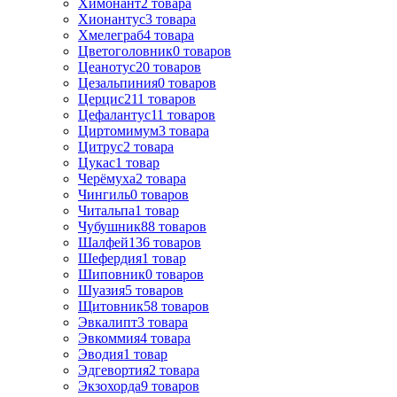
Химонант
2
товара
Хионантус
3
товара
Хмелеграб
4
товара
Цветоголовник
0
товаров
Цеанотус
20
товаров
Цезальпиния
0
товаров
Церцис
211
товаров
Цефалантус
11
товаров
Циртомимум
3
товара
Цитрус
2
товара
Цукас
1
товар
Черёмуха
2
товара
Чингиль
0
товаров
Читальпа
1
товар
Чубушник
88
товаров
Шалфей
136
товаров
Шефердия
1
товар
Шиповник
0
товаров
Шуазия
5
товаров
Щитовник
58
товаров
Эвкалипт
3
товара
Эвкоммия
4
товара
Эводия
1
товар
Эдгевортия
2
товара
Экзохорда
9
товаров