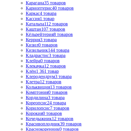
Карагана
35
товаров
Кариоптерис
40
товаров
Каркас
4
товара
Кассия
1
товар
Катальпа
112
товаров
Каштан
107
товаров
Кёльрейтерия
8
товаров
Керрия
3
товара
Кизил
0
товаров
Кизильник
144
товара
Кладрастис
3
товара
Клейра
0
товаров
Клекачка
12
товаров
Клён
1 361
товар
Клеродендрум
3
товара
Клетра
12
товаров
Кольквиция
13
товаров
Комптония
0
товаров
Кордилина
3
товара
Кореопсис
24
товара
Корилопсис
7
товаров
Корокия
0
товаров
Кочедыжник
12
товаров
Красивоплодник
39
товаров
Краснокоренник
0
товаров