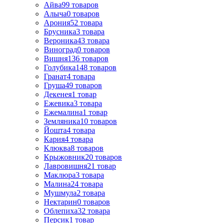
Айва
99
товаров
Алыча
0
товаров
Арония
52
товара
Брусника
3
товара
Вероника
43
товара
Виноград
0
товаров
Вишня
136
товаров
Голубика
148
товаров
Гранат
4
товара
Груша
49
товаров
Декенея
1
товар
Ежевика
3
товара
Ежемалина
1
товар
Земляника
10
товаров
Йошта
4
товара
Кария
4
товара
Клюква
8
товаров
Крыжовник
20
товаров
Лавровишня
21
товар
Маклюра
3
товара
Малина
24
товара
Мушмула
2
товара
Нектарин
0
товаров
Облепиха
32
товара
Персик
1
товар