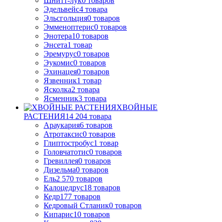
Шнитт-лук
0
товаров
Эдельвейс
4
товара
Эльсгольция
0
товаров
Эмменоптерис
0
товаров
Энотера
10
товаров
Энсета
1
товар
Эремурус
0
товаров
Эукомис
0
товаров
Эхинацея
0
товаров
Язвенник
1
товар
Ясколка
2
товара
Ясменник
3
товара
ХВОЙНЫЕ
РАСТЕНИЯ
14 204
товара
Араукария
6
товаров
Атротаксис
0
товаров
Глиптостробус
1
товар
Головчатотис
0
товаров
Гревиллея
0
товаров
Дизельма
0
товаров
Ель
2 570
товаров
Калоцедрус
18
товаров
Кедр
177
товаров
Кедровый Стланик
0
товаров
Кипарис
10
товаров