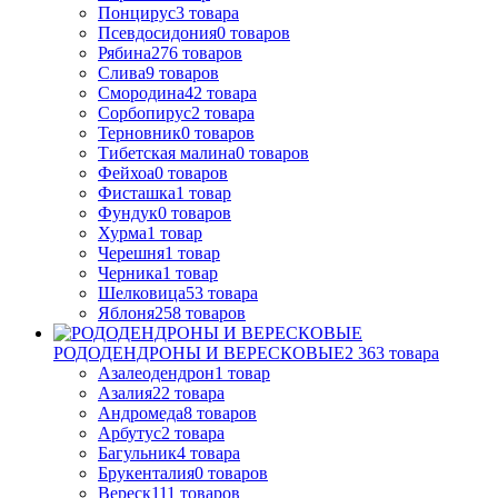
Понцирус
3
товара
Псевдосидония
0
товаров
Рябина
276
товаров
Слива
9
товаров
Смородина
42
товара
Сорбопирус
2
товара
Терновник
0
товаров
Тибетская малина
0
товаров
Фейхоа
0
товаров
Фисташка
1
товар
Фундук
0
товаров
Хурма
1
товар
Черешня
1
товар
Черника
1
товар
Шелковица
53
товара
Яблоня
258
товаров
РОДОДЕНДРОНЫ И ВЕРЕСКОВЫЕ
2 363
товара
Азалеодендрон
1
товар
Азалия
22
товара
Андромеда
8
товаров
Арбутус
2
товара
Багульник
4
товара
Брукенталия
0
товаров
Вереск
111
товаров