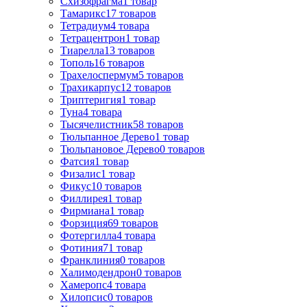
Схизофрагма
1
товар
Тамарикс
17
товаров
Тетрадиум
4
товара
Тетрацентрон
1
товар
Тиарелла
13
товаров
Тополь
16
товаров
Трахелоспермум
5
товаров
Трахикарпус
12
товаров
Триптеригия
1
товар
Туна
4
товара
Тысячелистник
58
товаров
Тюльпанное Дерево
1
товар
Тюльпановое Дерево
0
товаров
Фатсия
1
товар
Физалис
1
товар
Фикус
10
товаров
Филлирея
1
товар
Фирмиана
1
товар
Форзиция
69
товаров
Фотергилла
4
товара
Фотиния
71
товар
Франклиния
0
товаров
Халимодендрон
0
товаров
Хамеропс
4
товара
Хилопсис
0
товаров