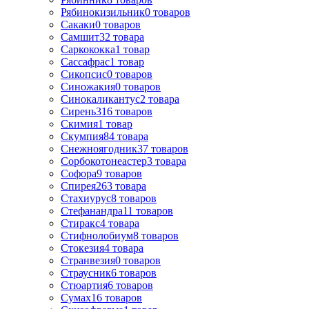
Рябинокизильник
0
товаров
Сакаки
0
товаров
Самшит
32
товара
Саркококка
1
товар
Сассафрас
1
товар
Сикопсис
0
товаров
Синожакия
0
товаров
Синокаликантус
2
товара
Сирень
316
товаров
Скимия
1
товар
Скумпия
84
товара
Снежноягодник
37
товаров
Сорбокотонеастер
3
товара
Софора
9
товаров
Спирея
263
товара
Стахиурус
8
товаров
Стефанандра
11
товаров
Стиракс
4
товара
Стифнолобиум
8
товаров
Стокезия
4
товара
Странвезия
0
товаров
Страусник
6
товаров
Стюартия
6
товаров
Сумах
16
товаров