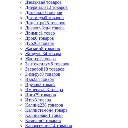
Дзельква
9
товаров
Диервилла
12
товаров
Дипельта
0
товаров
Дистилум
0
товаров
Дицентра
25
товаров
Древогубец
4
товара
Дримис
1
товар
Дрок
0
товаров
Дуб
263
товара
Жасмин
8
товаров
Живучка
34
товара
Жостер
2
товара
Зантоксилум
6
товаров
Зверобой
18
товаров
Зизифус
0
товаров
Ива
234
товара
Идезия
2
товара
Императа
23
товара
Ирга
79
товаров
Итея
3
товара
Калина
238
товаров
Каллистемон
4
товара
Калопанакс
1
товар
Камелия
7
товаров
Канареечник
14
товаров