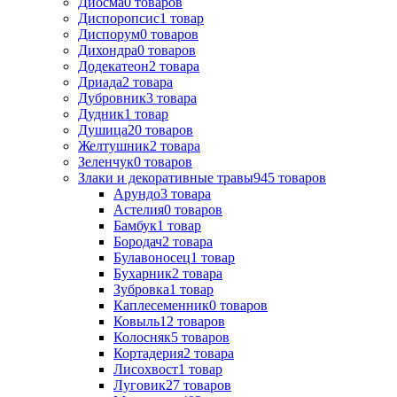
Диосма
0
товаров
Диспоропсис
1
товар
Диспорум
0
товаров
Дихондра
0
товаров
Додекатеон
2
товара
Дриада
2
товара
Дубровник
3
товара
Дудник
1
товар
Душица
20
товаров
Желтушник
2
товара
Зеленчук
0
товаров
Злаки и декоративные травы
945
товаров
Арундо
3
товара
Астелия
0
товаров
Бамбук
1
товар
Бородач
2
товара
Булавоносец
1
товар
Бухарник
2
товара
Зубровка
1
товар
Каплесеменник
0
товаров
Ковыль
12
товаров
Колосняк
5
товаров
Кортадерия
2
товара
Лисохвост
1
товар
Луговик
27
товаров