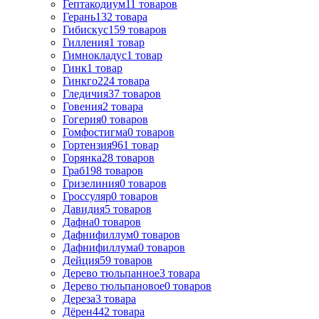
Гептакодиум
11
товаров
Герань
132
товара
Гибискус
159
товаров
Гилления
1
товар
Гимнокладус
1
товар
Гинк
1
товар
Гинкго
224
товара
Гледичия
37
товаров
Говения
2
товара
Гогерия
0
товаров
Гомфостигма
0
товаров
Гортензия
961
товар
Горянка
28
товаров
Граб
198
товаров
Гризелиния
0
товаров
Гроссуляр
0
товаров
Давидия
5
товаров
Дафна
0
товаров
Дафнифиллум
0
товаров
Дафнифиллума
0
товаров
Дейция
59
товаров
Дерево тюльпанное
3
товара
Дерево тюльпановое
0
товаров
Дереза
3
товара
Дёрен
442
товара