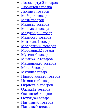
Лофомиртус
0
товаров
Любисток
3
товара
Люпин
5
товаров
Майори
0
товаров
Мак
0
товаров
Мальва
5
товаров
Мангава
2
товара
Медуница
31
товар
Мелисса
5
товаров
Митчелла
1
товар
Мордовник
6
товаров
Морозник
32
товара
Муселла
0
товаров
Мшанка
12
товаров
Мыльнянка
0
товаров
Мята
43
товара
Мятлик
2
товара
Наперстянка
26
товаров
Нивянник
0
товаров
Обриета
15
товаров
Ожика
12
товаров
Окопник
6
товаров
Осмунда
4
товара
Павлинья
0
товаров
Павония
0
товаров