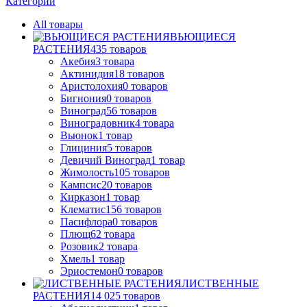
Категории
All
товары
ВЬЮЩИЕСЯ
РАСТЕНИЯ
435
товаров
Акебия
3
товара
Актинидия
18
товаров
Аристолохия
0
товаров
Бигнония
0
товаров
Виноград
56
товаров
Виноградовник
4
товара
Вьюнок
1
товар
Глициния
5
товаров
Девичий Виноград
1
товар
Жимолость
105
товаров
Кампсис
20
товаров
Кирказон
1
товар
Клематис
156
товаров
Пасифлора
0
товаров
Плющ
62
товара
Розовик
2
товара
Хмель
1
товар
Эриостемон
0
товаров
ЛИСТВЕННЫЕ
РАСТЕНИЯ
14 025
товаров