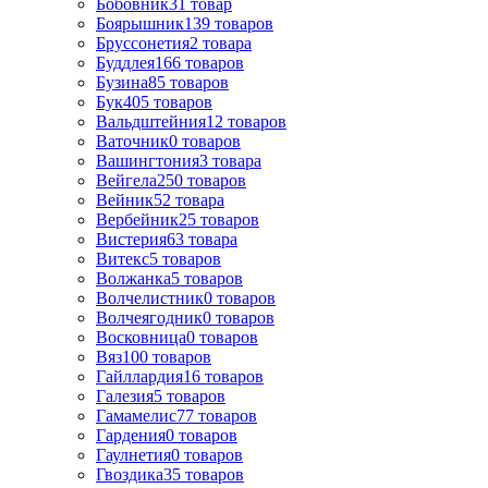
Бобовник
31
товар
Боярышник
139
товаров
Бруссонетия
2
товара
Буддлея
166
товаров
Бузина
85
товаров
Бук
405
товаров
Вальдштейния
12
товаров
Ваточник
0
товаров
Вашингтония
3
товара
Вейгела
250
товаров
Вейник
52
товара
Вербейник
25
товаров
Вистерия
63
товара
Витекс
5
товаров
Волжанка
5
товаров
Волчелистник
0
товаров
Волчеягодник
0
товаров
Восковница
0
товаров
Вяз
100
товаров
Гайллардия
16
товаров
Галезия
5
товаров
Гамамелис
77
товаров
Гардения
0
товаров
Гаулнетия
0
товаров
Гвоздика
35
товаров