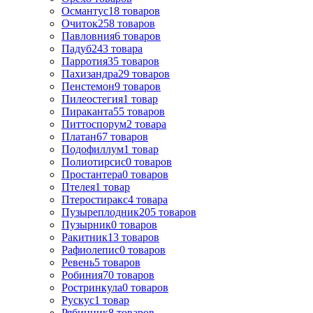
Османтус
18
товаров
Очиток
258
товаров
Павловния
6
товаров
Падуб
243
товара
Парротия
35
товаров
Пахизандра
29
товаров
Пенстемон
9
товаров
Пилеостегия
1
товар
Пираканта
55
товаров
Питтоспорум
2
товара
Платан
67
товаров
Подофиллум
1
товар
Полиотирсис
0
товаров
Простантера
0
товаров
Птелея
1
товар
Птеростиракс
4
товара
Пузыреплодник
205
товаров
Пузырник
0
товаров
Ракитник
13
товаров
Рафиолепис
0
товаров
Ревень
5
товаров
Робиния
70
товаров
Ростринкула
0
товаров
Рускус
1
товар
Рябинник
8
товаров