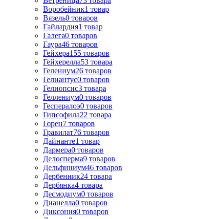
Ветреница
73
товара
Воробейник
1
товар
Вязель
0
товаров
Гайлардия
1
товар
Галега
0
товаров
Гаура
46
товаров
Гейхера
155
товаров
Гейхерелла
53
товара
Гелениум
26
товаров
Гелиантус
0
товаров
Гелиопсис
3
товара
Геллениум
0
товаров
Геспералоэ
0
товаров
Гипсофила
22
товара
Горец
7
товаров
Гравилат
76
товаров
Дайнанте
1
товар
Дармера
0
товаров
Делосперма
9
товаров
Дельфиниум
46
товаров
Дербенник
24
товара
Дербянка
4
товара
Десмодиум
0
товаров
Дианелла
0
товаров
Диксония
0
товаров