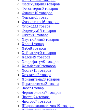
Фасикулярия
0
товаров
Фегоптерис
0
товаров
Фиалка
10
товаров
Физалис
1
товар
Физостегия
16
товаров
Флокс
233
товара
Формиум
15
товаров
Фуксия
3
товара
Хауттюйния
5
товаров
Хвощ
1
товар
Хебе
8
товаров
Хейрантус
0
товаров
Хелона
9
товаров
Хлорофитум
0
товаров
Хольбелия
0
товаров
Хоста
711
товаров
Хохлатка
2
товара
Хризантема
28
товаров
Цератостигма
2
товара
Чабер
1
товар
Черноголовка
7
товаров
Чистец
24
товара
Чистоус
7
товаров
Ширококолокольчик
19
товаров