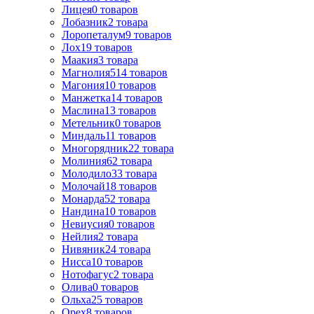
Лицея
0
товаров
Лобазник
2
товара
Лоропеталум
9
товаров
Лох
19
товаров
Маакия
3
товара
Магнолия
514
товаров
Магония
10
товаров
Манжетка
14
товаров
Маслина
13
товаров
Метельник
0
товаров
Миндаль
11
товаров
Многорядник
22
товара
Молиния
62
товара
Молодило
33
товара
Молочай
18
товаров
Монарда
52
товара
Нандина
10
товаров
Невиусия
0
товаров
Нейлия
2
товара
Нивяник
24
товара
Нисса
10
товаров
Нотофагус
2
товара
Олива
0
товаров
Ольха
25
товаров
Орех
8
товаров