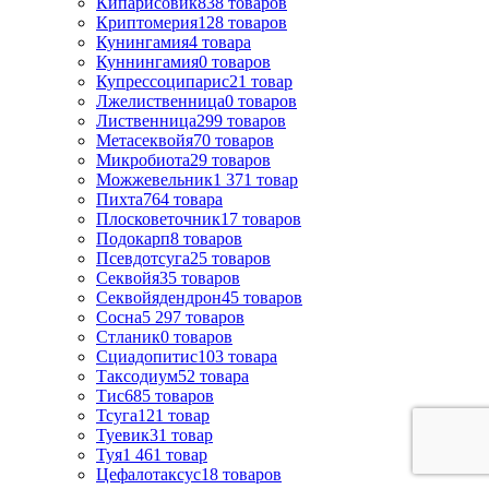
Кипарисовик
838
товаров
Криптомерия
128
товаров
Кунингамия
4
товара
Куннингамия
0
товаров
Купрессоципарис
21
товар
Лжелиственница
0
товаров
Лиственница
299
товаров
Метасеквойя
70
товаров
Микробиота
29
товаров
Можжевельник
1 371
товар
Пихта
764
товара
Плосковеточник
17
товаров
Подокарп
8
товаров
Псевдотсуга
25
товаров
Секвойя
35
товаров
Секвойядендрон
45
товаров
Сосна
5 297
товаров
Стланик
0
товаров
Сциадопитис
103
товара
Таксодиум
52
товара
Тис
685
товаров
Тсуга
121
товар
Туевик
31
товар
Туя
1 461
товар
Цефалотаксус
18
товаров