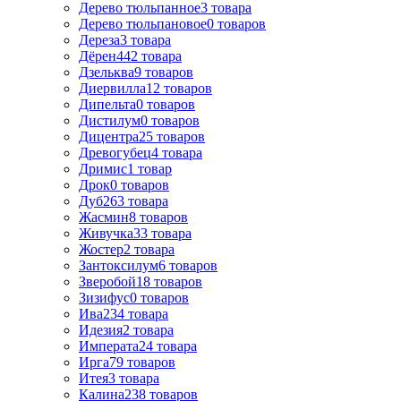
Дерево тюльпанное
3
товара
Дерево тюльпановое
0
товаров
Дереза
3
товара
Дёрен
442
товара
Дзельква
9
товаров
Диервилла
12
товаров
Дипельта
0
товаров
Дистилум
0
товаров
Дицентра
25
товаров
Древогубец
4
товара
Дримис
1
товар
Дрок
0
товаров
Дуб
263
товара
Жасмин
8
товаров
Живучка
33
товара
Жостер
2
товара
Зантоксилум
6
товаров
Зверобой
18
товаров
Зизифус
0
товаров
Ива
234
товара
Идезия
2
товара
Императа
24
товара
Ирга
79
товаров
Итея
3
товара
Калина
238
товаров