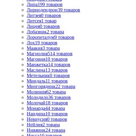
Липа
199
товаров
Лириодендрон
39
товаров
Литзея
0
товаров
Литсея
1
товар
Лицея
0
товаров
Лобазник
2
товара
Лоропеталум
9
товаров
Лох
19
товаров
Маакия
3
товара
Магнолия
514
товаров
Магония
10
товаров
Манжетка
14
товаров
Маслина
13
товаров
Метельник
0
товаров
Миндаль
11
товаров
Многорядник
22
товара
Молиния
62
товара
Молодило
36
товаров
Молочай
18
товаров
Монарда
44
товара
Нандина
10
товаров
Невиусия
0
товаров
Нейлия
2
товара
Нивяник
24
товара
Нисса
10
товаров