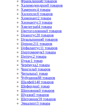
Франклиния
0
товаров
Халимодендрон
0
товаров
Хамеропс
4
товара
Хилопсис
0
товаров
Химонант
2
товара
Хионантус
3
товара
Хмелеграб
4
товара
Цветоголовник
0
товаров
Цеанотус
20
товаров
Цезальпиния
0
товаров
Церцис
211
товаров
Цефалантус
11
товаров
Циртомимум
3
товара
Цитрус
2
товара
Цукас
1
товар
Черёмуха
2
товара
Чингиль
0
товаров
Читальпа
1
товар
Чубушник
88
товаров
Шалфей
140
товаров
Шефердия
1
товар
Шиповник
0
товаров
Шуазия
5
товаров
Щитовник
59
товаров
Эвкалипт
3
товара