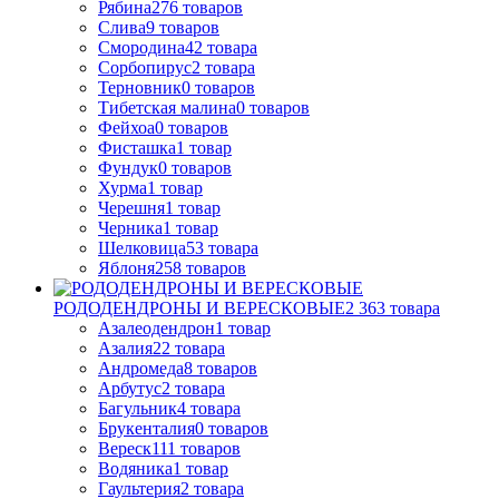
Рябина
276
товаров
Слива
9
товаров
Смородина
42
товара
Сорбопирус
2
товара
Терновник
0
товаров
Тибетская малина
0
товаров
Фейхоа
0
товаров
Фисташка
1
товар
Фундук
0
товаров
Хурма
1
товар
Черешня
1
товар
Черника
1
товар
Шелковица
53
товара
Яблоня
258
товаров
РОДОДЕНДРОНЫ И ВЕРЕСКОВЫЕ
2 363
товара
Азалеодендрон
1
товар
Азалия
22
товара
Андромеда
8
товаров
Арбутус
2
товара
Багульник
4
товара
Брукенталия
0
товаров
Вереск
111
товаров
Водяника
1
товар
Гаультерия
2
товара