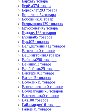
Бархат
2
товара
Берёза
374
товара
Бересклет
293
товара
Бирючина
54
товара
Бобовник
31
товар
Боярышник
139
товаров
Бруссонетия
2
товара
Буддлея
166
товаров
Бузина
85
товаров
Бук
405
товаров
Вальдштейния
12
товаров
Ваточник
0
товаров
Вашингтония
3
товара
Вейгела
250
товаров
Вейник
53
товара
Вербейник
25
товаров
Вистерия
63
товара
Витекс
5
товаров
Волжанка
5
товаров
Волчелистник
0
товаров
Волчеягодник
0
товаров
Восковница
0
товаров
Вяз
100
товаров
Гайллардия
16
товаров
Галезия
5
товаров