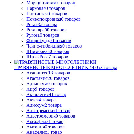
Морщинистая
0
товаров
Парковая
0
товаров
Плетистая
0
товаров
Почвопокровная
0
товаров
Роза
232
товара
Роза шраб
0
товаров
Ругоза
0
товаров
Флорибунда
0
товаров
Чайно-гибридная
0
товаров
Штамбовая
0
товаров
Шток-Роза
7
товаров
ТРАВЯНИСТЫЕ МНОГОЛЕТНИКИ
4 053
товара
Агапантус
13
товаров
Агастахис
26
товаров
Адиантум
0
товаров
Аир
9
товаров
Аквилегия
41
товар
Актея
4
товара
Алиссум
2
товара
Альстрёмерия
1
товар
Альстромерия
0
товаров
Аммофила
1
товар
Амсония
0
товаров
Анафалис
1
товар