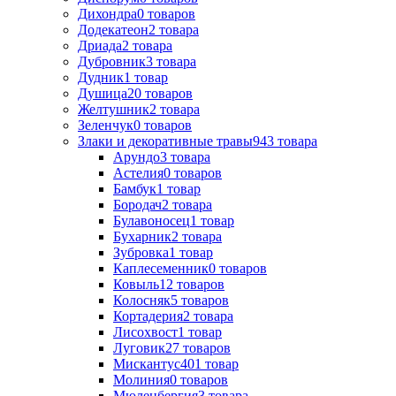
Дихондра
0
товаров
Додекатеон
2
товара
Дриада
2
товара
Дубровник
3
товара
Дудник
1
товар
Душица
20
товаров
Желтушник
2
товара
Зеленчук
0
товаров
Злаки и декоративные травы
943
товара
Арундо
3
товара
Астелия
0
товаров
Бамбук
1
товар
Бородач
2
товара
Булавоносец
1
товар
Бухарник
2
товара
Зубровка
1
товар
Каплесеменник
0
товаров
Ковыль
12
товаров
Колосняк
5
товаров
Кортадерия
2
товара
Лисохвост
1
товар
Луговик
27
товаров
Мискантус
401
товар
Молиния
0
товаров
Мюленбергия
3
товара