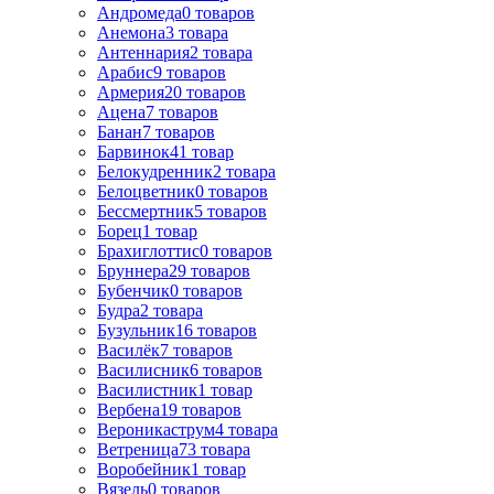
Андромеда
0
товаров
Анемона
3
товара
Антеннария
2
товара
Арабис
9
товаров
Армерия
20
товаров
Ацена
7
товаров
Банан
7
товаров
Барвинок
41
товар
Белокудренник
2
товара
Белоцветник
0
товаров
Бессмертник
5
товаров
Борец
1
товар
Брахиглоттис
0
товаров
Бруннера
29
товаров
Бубенчик
0
товаров
Будра
2
товара
Бузульник
16
товаров
Василёк
7
товаров
Василисник
6
товаров
Василистник
1
товар
Вербена
19
товаров
Вероникаструм
4
товара
Ветреница
73
товара
Воробейник
1
товар
Вязель
0
товаров