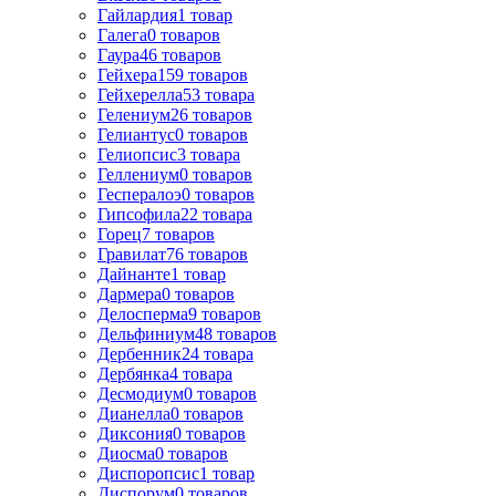
Гайлардия
1
товар
Галега
0
товаров
Гаура
46
товаров
Гейхера
159
товаров
Гейхерелла
53
товара
Гелениум
26
товаров
Гелиантус
0
товаров
Гелиопсис
3
товара
Геллениум
0
товаров
Геспералоэ
0
товаров
Гипсофила
22
товара
Горец
7
товаров
Гравилат
76
товаров
Дайнанте
1
товар
Дармера
0
товаров
Делосперма
9
товаров
Дельфиниум
48
товаров
Дербенник
24
товара
Дербянка
4
товара
Десмодиум
0
товаров
Дианелла
0
товаров
Диксония
0
товаров
Диосма
0
товаров
Диспоропсис
1
товар
Диспорум
0
товаров