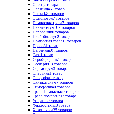
Овсец
2
товара
Овсяница
51
товар
Осока
140
товаров
Офиопогон
7
товаров
Пампасная трава
7
товаров
Пеннисетум
107
товаров
Перловник
0
товаров
Плейобластус
2
товара
Помпасная трава
13
товаров
Просо
81
товар
Пырейник
0
товаров
Саза
1
товар
Серобородник
1
товар
Сеслерия
13
товаров
Соргаструм
3
товара
Спартина
1
товар
Споробол
1
товар
Схизахириум
7
товаров
Тимофеевка
0
товаров
Трава Пампасная
0
товаров
Трава помпасная
2
товара
Унциния
3
товара
Филлостахис
3
товара
Хаконехлоа
35
товаров