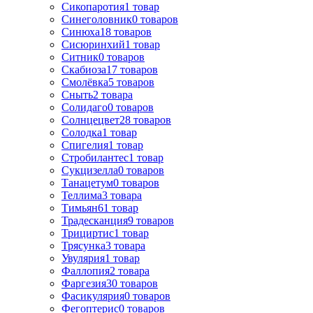
Сикопаротия
1
товар
Синеголовник
0
товаров
Синюха
18
товаров
Сисюринхий
1
товар
Ситник
0
товаров
Скабиоза
17
товаров
Смолёвка
5
товаров
Сныть
2
товара
Солидаго
0
товаров
Солнцецвет
28
товаров
Солодка
1
товар
Спигелия
1
товар
Стробилантес
1
товар
Сукцизелла
0
товаров
Танацетум
0
товаров
Теллима
3
товара
Тимьян
61
товар
Традесканция
9
товаров
Трициртис
1
товар
Трясунка
3
товара
Увулярия
1
товар
Фаллопия
2
товара
Фаргезия
30
товаров
Фасикулярия
0
товаров
Фегоптерис
0
товаров