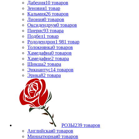
Дабеция
10
товаров
Зеновия
1
товар
Кальмия
26
товаров
Лиония
0
товаров
Оксидендрум
0
товаров
Пиерис
93
товара
Подбел
1
товар
Рододендрон
1 981
товар
Толокнянка
0
товаров
Хамедафна
0
товаров
Хамедафне
2
товара
Шикша
2
товара
Энкиантус
14
товаров
Эрика
82
товара
РОЗЫ
239
товаров
Английская
0
товаров
Миниатюрная
0
товаров