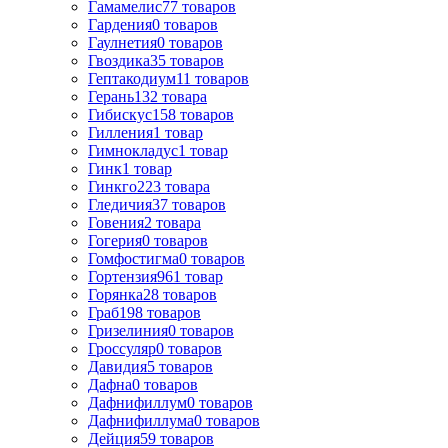
Гамамелис
77
товаров
Гардения
0
товаров
Гаулнетия
0
товаров
Гвоздика
35
товаров
Гептакодиум
11
товаров
Герань
132
товара
Гибискус
158
товаров
Гилления
1
товар
Гимнокладус
1
товар
Гинк
1
товар
Гинкго
223
товара
Гледичия
37
товаров
Говения
2
товара
Гогерия
0
товаров
Гомфостигма
0
товаров
Гортензия
961
товар
Горянка
28
товаров
Граб
198
товаров
Гризелиния
0
товаров
Гроссуляр
0
товаров
Давидия
5
товаров
Дафна
0
товаров
Дафнифиллум
0
товаров
Дафнифиллума
0
товаров
Дейция
59
товаров