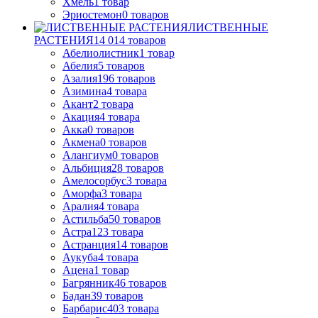
Хмель
1
товар
Эриостемон
0
товаров
ЛИСТВЕННЫЕ
РАСТЕНИЯ
14 014
товаров
Абелиолистник
1
товар
Абелия
5
товаров
Азалия
196
товаров
Азимина
4
товара
Акант
2
товара
Акация
4
товара
Акка
0
товаров
Акмена
0
товаров
Алангиум
0
товаров
Альбиция
28
товаров
Амелосорбус
3
товара
Аморфа
3
товара
Аралия
4
товара
Астильба
50
товаров
Астра
123
товара
Астранция
14
товаров
Аукуба
4
товара
Ацена
1
товар
Багрянник
46
товаров
Бадан
39
товаров
Барбарис
403
товара