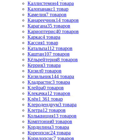
Каллистемон
4
товара
Калопанакс
1
товар
Камелия
7
товаров
Канареечник
14
товаров
Карагана
35
товаров
Кариоптерис
40
товаров
Каркас
4
товара
Кассия
1
товар
Катальпа
112
товаров
Каштан
107
товаров
Кёльрейтерия
8
товаров
Керрия
3
товара
Кизил
0
товаров
Кизильник
144
товара
Кладрастис
3
товара
Клейра
0
товаров
Клекачка
12
товаров
Клён
1 361
товар
Клеродендрум
3
товара
Клетра
12
товаров
Кольквиция
13
товаров
Комптония
0
товаров
Кордилина
3
товара
Кореопсис
24
товара
Корилопсис
7
товаров