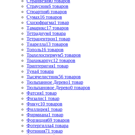
Странвезия
0
товаров
Страусник
6
товаров
Стюартия
6
товаров
Сумах
16
товаров
Схизофрагма
1
товар
Тамарикс
17
товаров
Тетрадиум
4
товара
Тетрацентрон
1
товар
Тиарелла
13
товаров
Тополь
16
товаров
Трахелоспермум
5
товаров
Трахикарпус
12
товаров
Триптеригия
1
товар
Туна
4
товара
Тысячелистник
56
товаров
Тюльпанное Дерево
1
товар
Тюльпановое Дерево
0
товаров
Фатсия
1
товар
Физалис
1
товар
Фикус
10
товаров
Филлирея
1
товар
Фирмиана
1
товар
Форзиция
69
товаров
Фотергилла
4
товара
Фотиния
71
товар