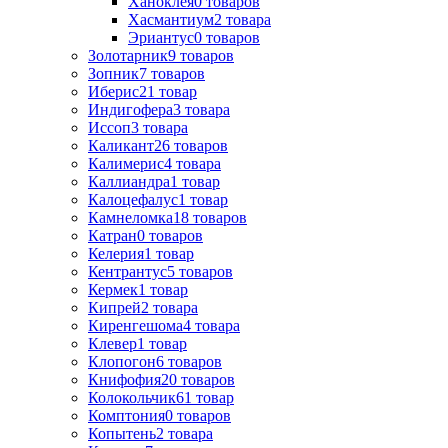
Ханоклея
0
товаров
Хасмантиум
2
товара
Эриантус
0
товаров
Золотарник
9
товаров
Зопник
7
товаров
Иберис
21
товар
Индигофера
3
товара
Иссоп
3
товара
Каликант
26
товаров
Калимерис
4
товара
Каллиандра
1
товар
Калоцефалус
1
товар
Камнеломка
18
товаров
Катран
0
товаров
Келерия
1
товар
Кентрантус
5
товаров
Кермек
1
товар
Кипрей
2
товара
Киренгешома
4
товара
Клевер
1
товар
Клопогон
6
товаров
Книфофия
20
товаров
Колокольчик
61
товар
Комптония
0
товаров
Копытень
2
товара