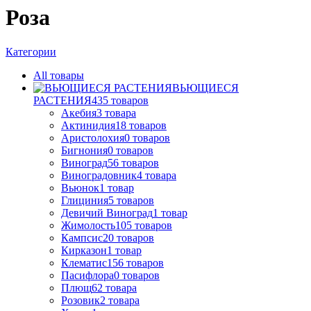
Роза
Категории
All
товары
ВЬЮЩИЕСЯ
РАСТЕНИЯ
435
товаров
Акебия
3
товара
Актинидия
18
товаров
Аристолохия
0
товаров
Бигнония
0
товаров
Виноград
56
товаров
Виноградовник
4
товара
Вьюнок
1
товар
Глициния
5
товаров
Девичий Виноград
1
товар
Жимолость
105
товаров
Кампсис
20
товаров
Кирказон
1
товар
Клематис
156
товаров
Пасифлора
0
товаров
Плющ
62
товара
Розовик
2
товара