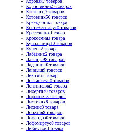
Коровяк
7
товаров
Короставник
5
товаров
Костенец
5
товаров
Котовник
56
товаров
Краекучник
2
товара
Кратемеспилус
0
товаров
Крестовник
1
товар
Крокосмия
3
товара
Купальница
12
товаров
Купена
2
товара
Лабазник
2
товара
Лаванда
98
товаров
Ладанник
0
товаров
Ландыш
9
товаров
Левизия
1
товар
Левкантема
0
товаров
Лептинелла
2
товара
Либертия
0
товаров
Лириопе
18
товаров
Листовик
8
товаров
Лихнис
3
товара
Лобелия
8
товаров
Ломандра
0
товаров
Лофомиртус
0
товаров
Любисток
3
товара