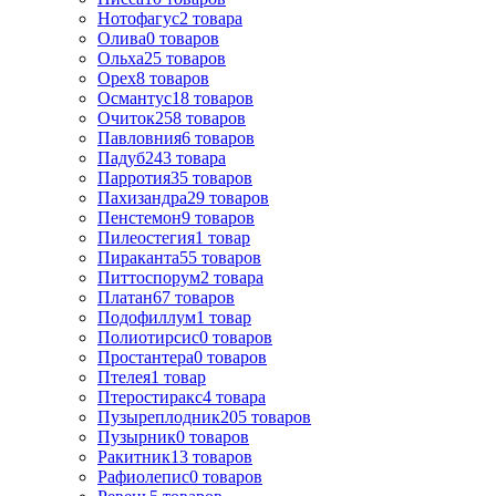
Нотофагус
2
товара
Олива
0
товаров
Ольха
25
товаров
Орех
8
товаров
Османтус
18
товаров
Очиток
258
товаров
Павловния
6
товаров
Падуб
243
товара
Парротия
35
товаров
Пахизандра
29
товаров
Пенстемон
9
товаров
Пилеостегия
1
товар
Пираканта
55
товаров
Питтоспорум
2
товара
Платан
67
товаров
Подофиллум
1
товар
Полиотирсис
0
товаров
Простантера
0
товаров
Птелея
1
товар
Птеростиракс
4
товара
Пузыреплодник
205
товаров
Пузырник
0
товаров
Ракитник
13
товаров
Рафиолепис
0
товаров