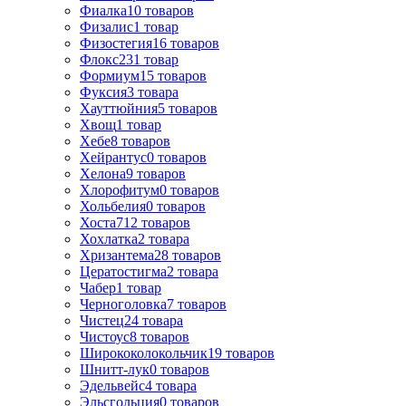
Фиалка
10
товаров
Физалис
1
товар
Физостегия
16
товаров
Флокс
231
товар
Формиум
15
товаров
Фуксия
3
товара
Хауттюйния
5
товаров
Хвощ
1
товар
Хебе
8
товаров
Хейрантус
0
товаров
Хелона
9
товаров
Хлорофитум
0
товаров
Хольбелия
0
товаров
Хоста
712
товаров
Хохлатка
2
товара
Хризантема
28
товаров
Цератостигма
2
товара
Чабер
1
товар
Черноголовка
7
товаров
Чистец
24
товара
Чистоус
8
товаров
Ширококолокольчик
19
товаров
Шнитт-лук
0
товаров
Эдельвейс
4
товара
Эльсгольция
0
товаров