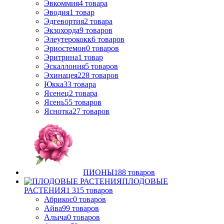
Эвкоммия
4
товара
Эводия
1
товар
Эдгевортия
2
товара
Экзохорда
9
товаров
Элеутерококк
6
товаров
Эриостемон
0
товаров
Эритрина
1
товар
Эскаллония
5
товаров
Эхинацея
228
товаров
Юкка
33
товара
Ясенец
2
товара
Ясень
55
товаров
Яснотка
27
товаров
ПИОНЫ
188
товаров
ПЛОДОВЫЕ
РАСТЕНИЯ
1 315
товаров
Абрикос
0
товаров
Айва
99
товаров
Алыча
0
товаров