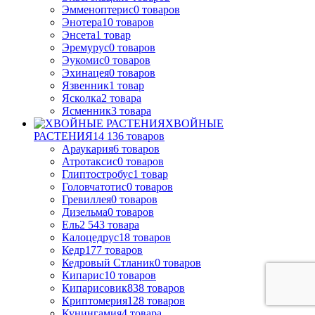
Эмменоптерис
0
товаров
Энотера
10
товаров
Энсета
1
товар
Эремурус
0
товаров
Эукомис
0
товаров
Эхинацея
0
товаров
Язвенник
1
товар
Ясколка
2
товара
Ясменник
3
товара
ХВОЙНЫЕ
РАСТЕНИЯ
14 136
товаров
Араукария
6
товаров
Атротаксис
0
товаров
Глиптостробус
1
товар
Головчатотис
0
товаров
Гревиллея
0
товаров
Дизельма
0
товаров
Ель
2 543
товара
Калоцедрус
18
товаров
Кедр
177
товаров
Кедровый Стланик
0
товаров
Кипарис
10
товаров
Кипарисовик
838
товаров
Криптомерия
128
товаров
Кунингамия
4
товара