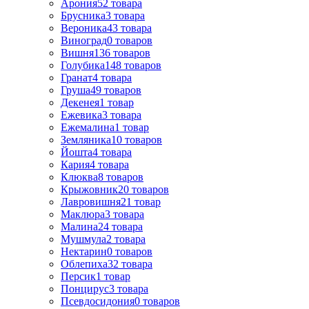
Арония
52
товара
Брусника
3
товара
Вероника
43
товара
Виноград
0
товаров
Вишня
136
товаров
Голубика
148
товаров
Гранат
4
товара
Груша
49
товаров
Декенея
1
товар
Ежевика
3
товара
Ежемалина
1
товар
Земляника
10
товаров
Йошта
4
товара
Кария
4
товара
Клюква
8
товаров
Крыжовник
20
товаров
Лавровишня
21
товар
Маклюра
3
товара
Малина
24
товара
Мушмула
2
товара
Нектарин
0
товаров
Облепиха
32
товара
Персик
1
товар
Понцирус
3
товара
Псевдосидония
0
товаров