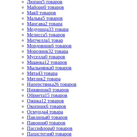
Люпин
5
товаров
Майори
0
товаров
Мак
0
товаров
Мальва
5
товаров
Мангава
2
товара
Медуница
33
товара
Мелисса
5
товаров
Митчелла
1
товар
Мордовник
6
товаров
Морозник
32
товара
Муселла
0
товаров
Мшанка
12
товаров
Мыльнянка
0
товаров
Мята
43
товара
Мятлик
2
товара
Наперстянка
26
товаров
Нивянник
0
товаров
Обриета
15
товаров
Ожика
12
товаров
Окопник
6
товаров
Осмунда
4
товара
Павлинья
0
товаров
Павония
0
товаров
Пассифлора
0
товаров
Пахистегия
0
товаров