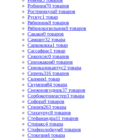
Ревень
5
товаров
Робиния
70
товаров
Ростринкула
0
товаров
Рускус
1
товар
Рябинник
8
товаров
Рябинокизильник
0
товаров
Сакаки
0
товаров
Самшит
32
товара
Саркококка
1
товар
Сассафрас
1
товар
Сикопсис
0
товаров
Синожакия
0
товаров
Синокаликантус
2
товара
Сирень
316
товаров
Скимия
1
товар
Скумпия
84
товара
Снежноягодник
37
товаров
Сорбокотонеастер
3
товара
Софора
9
товаров
Спирея
263
товара
Стахиурус
8
товаров
Стефанандра
11
товаров
Стиракс
4
товара
Стифнолобиум
8
товаров
Стокезия
4
товара