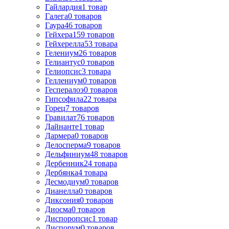
Гайлардия
1
товар
Галега
0
товаров
Гаура
46
товаров
Гейхера
159
товаров
Гейхерелла
53
товара
Гелениум
26
товаров
Гелиантус
0
товаров
Гелиопсис
3
товара
Геллениум
0
товаров
Геспералоэ
0
товаров
Гипсофила
22
товара
Горец
7
товаров
Гравилат
76
товаров
Дайнанте
1
товар
Дармера
0
товаров
Делосперма
9
товаров
Дельфиниум
48
товаров
Дербенник
24
товара
Дербянка
4
товара
Десмодиум
0
товаров
Дианелла
0
товаров
Диксония
0
товаров
Диосма
0
товаров
Диспоропсис
1
товар
Диспорум
0
товаров