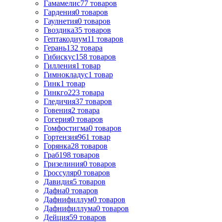
Гамамелис
77
товаров
Гардения
0
товаров
Гаулнетия
0
товаров
Гвоздика
35
товаров
Гептакодиум
11
товаров
Герань
132
товара
Гибискус
158
товаров
Гилления
1
товар
Гимнокладус
1
товар
Гинк
1
товар
Гинкго
223
товара
Гледичия
37
товаров
Говения
2
товара
Гогерия
0
товаров
Гомфостигма
0
товаров
Гортензия
961
товар
Горянка
28
товаров
Граб
198
товаров
Гризелиния
0
товаров
Гроссуляр
0
товаров
Давидия
5
товаров
Дафна
0
товаров
Дафнифиллум
0
товаров
Дафнифиллума
0
товаров
Дейция
59
товаров