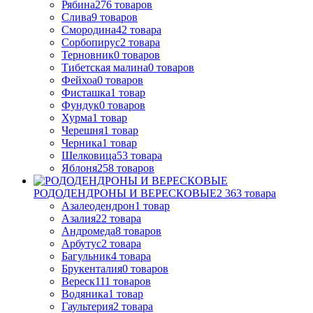
Рябина
276
товаров
Слива
9
товаров
Смородина
42
товара
Сорбопирус
2
товара
Терновник
0
товаров
Тибетская малина
0
товаров
Фейхоа
0
товаров
Фисташка
1
товар
Фундук
0
товаров
Хурма
1
товар
Черешня
1
товар
Черника
1
товар
Шелковица
53
товара
Яблоня
258
товаров
РОДОДЕНДРОНЫ И ВЕРЕСКОВЫЕ
2 363
товара
Азалеодендрон
1
товар
Азалия
22
товара
Андромеда
8
товаров
Арбутус
2
товара
Багульник
4
товара
Брукенталия
0
товаров
Вереск
111
товаров
Водяника
1
товар
Гаультерия
2
товара