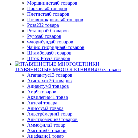
Морщинистая
0
товаров
Парковая
0
товаров
Плетистая
0
товаров
Почвопокровная
0
товаров
Роза
232
товара
Роза шраб
0
товаров
Ругоза
0
товаров
Флорибунда
0
товаров
Чайно-гибридная
0
товаров
Штамбовая
0
товаров
Шток-Роза
7
товаров
ТРАВЯНИСТЫЕ МНОГОЛЕТНИКИ
4 053
товара
Агапантус
13
товаров
Агастахис
26
товаров
Адиантум
0
товаров
Аир
9
товаров
Аквилегия
41
товар
Актея
4
товара
Алиссум
2
товара
Альстрёмерия
1
товар
Альстромерия
0
товаров
Аммофила
1
товар
Амсония
0
товаров
Анафалис
1
товар