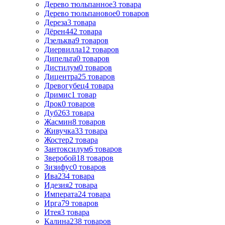
Дерево тюльпанное
3
товара
Дерево тюльпановое
0
товаров
Дереза
3
товара
Дёрен
442
товара
Дзельква
9
товаров
Диервилла
12
товаров
Дипельта
0
товаров
Дистилум
0
товаров
Дицентра
25
товаров
Древогубец
4
товара
Дримис
1
товар
Дрок
0
товаров
Дуб
263
товара
Жасмин
8
товаров
Живучка
33
товара
Жостер
2
товара
Зантоксилум
6
товаров
Зверобой
18
товаров
Зизифус
0
товаров
Ива
234
товара
Идезия
2
товара
Императа
24
товара
Ирга
79
товаров
Итея
3
товара
Калина
238
товаров