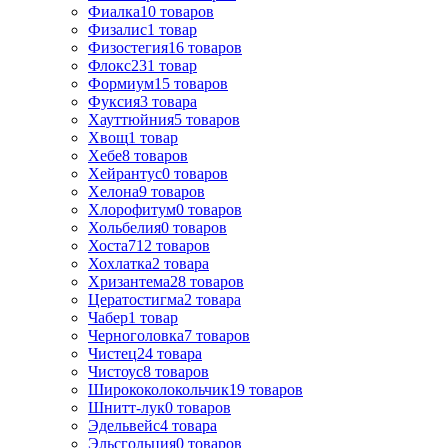
Фиалка
10
товаров
Физалис
1
товар
Физостегия
16
товаров
Флокс
231
товар
Формиум
15
товаров
Фуксия
3
товара
Хауттюйния
5
товаров
Хвощ
1
товар
Хебе
8
товаров
Хейрантус
0
товаров
Хелона
9
товаров
Хлорофитум
0
товаров
Хольбелия
0
товаров
Хоста
712
товаров
Хохлатка
2
товара
Хризантема
28
товаров
Цератостигма
2
товара
Чабер
1
товар
Черноголовка
7
товаров
Чистец
24
товара
Чистоус
8
товаров
Ширококолокольчик
19
товаров
Шнитт-лук
0
товаров
Эдельвейс
4
товара
Эльсгольция
0
товаров