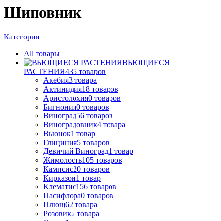
Шиповник
Категории
All
товары
ВЬЮЩИЕСЯ
РАСТЕНИЯ
435
товаров
Акебия
3
товара
Актинидия
18
товаров
Аристолохия
0
товаров
Бигнония
0
товаров
Виноград
56
товаров
Виноградовник
4
товара
Вьюнок
1
товар
Глициния
5
товаров
Девичий Виноград
1
товар
Жимолость
105
товаров
Кампсис
20
товаров
Кирказон
1
товар
Клематис
156
товаров
Пасифлора
0
товаров
Плющ
62
товара
Розовик
2
товара