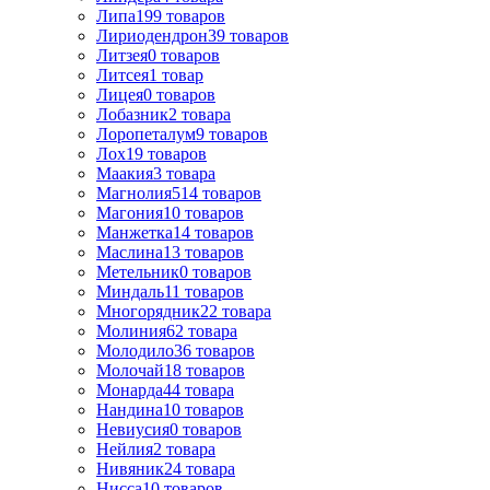
Липа
199
товаров
Лириодендрон
39
товаров
Литзея
0
товаров
Литсея
1
товар
Лицея
0
товаров
Лобазник
2
товара
Лоропеталум
9
товаров
Лох
19
товаров
Маакия
3
товара
Магнолия
514
товаров
Магония
10
товаров
Манжетка
14
товаров
Маслина
13
товаров
Метельник
0
товаров
Миндаль
11
товаров
Многорядник
22
товара
Молиния
62
товара
Молодило
36
товаров
Молочай
18
товаров
Монарда
44
товара
Нандина
10
товаров
Невиусия
0
товаров
Нейлия
2
товара
Нивяник
24
товара
Нисса
10
товаров