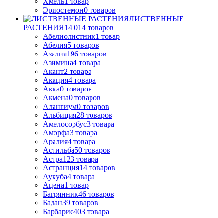
Хмель
1
товар
Эриостемон
0
товаров
ЛИСТВЕННЫЕ
РАСТЕНИЯ
14 014
товаров
Абелиолистник
1
товар
Абелия
5
товаров
Азалия
196
товаров
Азимина
4
товара
Акант
2
товара
Акация
4
товара
Акка
0
товаров
Акмена
0
товаров
Алангиум
0
товаров
Альбиция
28
товаров
Амелосорбус
3
товара
Аморфа
3
товара
Аралия
4
товара
Астильба
50
товаров
Астра
123
товара
Астранция
14
товаров
Аукуба
4
товара
Ацена
1
товар
Багрянник
46
товаров
Бадан
39
товаров
Барбарис
403
товара