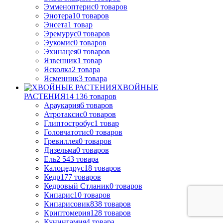
Эмменоптерис
0
товаров
Энотера
10
товаров
Энсета
1
товар
Эремурус
0
товаров
Эукомис
0
товаров
Эхинацея
0
товаров
Язвенник
1
товар
Ясколка
2
товара
Ясменник
3
товара
ХВОЙНЫЕ
РАСТЕНИЯ
14 136
товаров
Араукария
6
товаров
Атротаксис
0
товаров
Глиптостробус
1
товар
Головчатотис
0
товаров
Гревиллея
0
товаров
Дизельма
0
товаров
Ель
2 543
товара
Калоцедрус
18
товаров
Кедр
177
товаров
Кедровый Стланик
0
товаров
Кипарис
10
товаров
Кипарисовик
838
товаров
Криптомерия
128
товаров
Кунингамия
4
товара