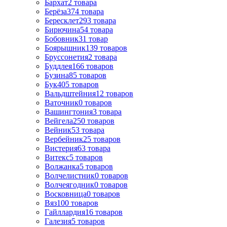
Бархат
2
товара
Берёза
374
товара
Бересклет
293
товара
Бирючина
54
товара
Бобовник
31
товар
Боярышник
139
товаров
Бруссонетия
2
товара
Буддлея
166
товаров
Бузина
85
товаров
Бук
405
товаров
Вальдштейния
12
товаров
Ваточник
0
товаров
Вашингтония
3
товара
Вейгела
250
товаров
Вейник
53
товара
Вербейник
25
товаров
Вистерия
63
товара
Витекс
5
товаров
Волжанка
5
товаров
Волчелистник
0
товаров
Волчеягодник
0
товаров
Восковница
0
товаров
Вяз
100
товаров
Гайллардия
16
товаров
Галезия
5
товаров