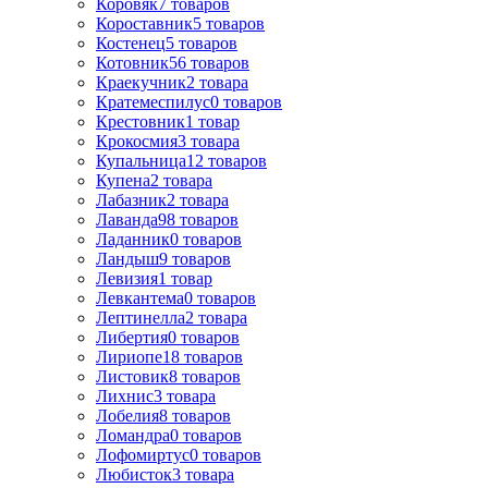
Коровяк
7
товаров
Короставник
5
товаров
Костенец
5
товаров
Котовник
56
товаров
Краекучник
2
товара
Кратемеспилус
0
товаров
Крестовник
1
товар
Крокосмия
3
товара
Купальница
12
товаров
Купена
2
товара
Лабазник
2
товара
Лаванда
98
товаров
Ладанник
0
товаров
Ландыш
9
товаров
Левизия
1
товар
Левкантема
0
товаров
Лептинелла
2
товара
Либертия
0
товаров
Лириопе
18
товаров
Листовик
8
товаров
Лихнис
3
товара
Лобелия
8
товаров
Ломандра
0
товаров
Лофомиртус
0
товаров
Любисток
3
товара