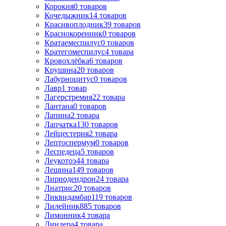
Корокия
0
товаров
Кочедыжник
14
товаров
Красивоплодник
39
товаров
Краснокоренник
0
товаров
Кратаемеспилус
0
товаров
Кратегомеспилус
4
товара
Кровохлёбка
6
товаров
Крушина
20
товаров
Лабурноцитус
0
товаров
Лавр
1
товар
Лагерстремия
22
товара
Лантана
0
товаров
Лапина
2
товара
Лапчатка
130
товаров
Лейцестерия
2
товара
Лептоспермум
0
товаров
Леспедеца
5
товаров
Леукотоэ
44
товара
Лещина
149
товаров
Лиpиодендpон
24
товара
Лиатрис
20
товаров
Ликвидамбар
119
товаров
Лилейник
885
товаров
Лимонник
4
товара
Линдера
4
товара