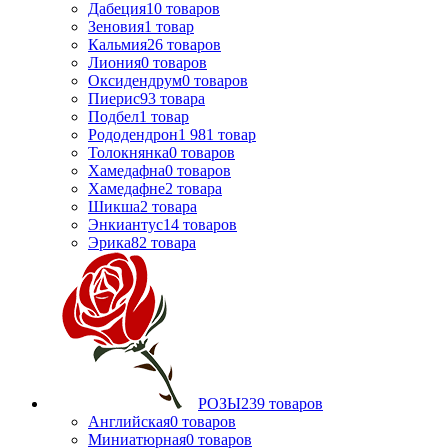
Дабеция
10
товаров
Зеновия
1
товар
Кальмия
26
товаров
Лиония
0
товаров
Оксидендрум
0
товаров
Пиерис
93
товара
Подбел
1
товар
Рододендрон
1 981
товар
Толокнянка
0
товаров
Хамедафна
0
товаров
Хамедафне
2
товара
Шикша
2
товара
Энкиантус
14
товаров
Эрика
82
товара
РОЗЫ
239
товаров
Английская
0
товаров
Миниатюрная
0
товаров