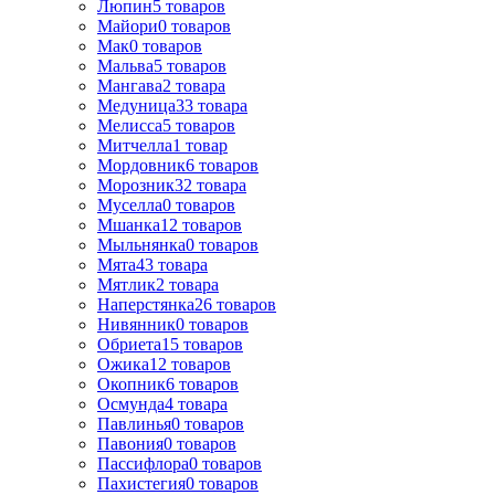
Люпин
5
товаров
Майори
0
товаров
Мак
0
товаров
Мальва
5
товаров
Мангава
2
товара
Медуница
33
товара
Мелисса
5
товаров
Митчелла
1
товар
Мордовник
6
товаров
Морозник
32
товара
Муселла
0
товаров
Мшанка
12
товаров
Мыльнянка
0
товаров
Мята
43
товара
Мятлик
2
товара
Наперстянка
26
товаров
Нивянник
0
товаров
Обриета
15
товаров
Ожика
12
товаров
Окопник
6
товаров
Осмунда
4
товара
Павлинья
0
товаров
Павония
0
товаров
Пассифлора
0
товаров
Пахистегия
0
товаров