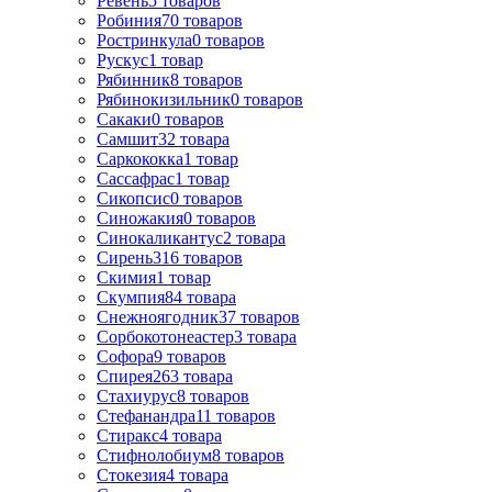
Ревень
5
товаров
Робиния
70
товаров
Ростринкула
0
товаров
Рускус
1
товар
Рябинник
8
товаров
Рябинокизильник
0
товаров
Сакаки
0
товаров
Самшит
32
товара
Саркококка
1
товар
Сассафрас
1
товар
Сикопсис
0
товаров
Синожакия
0
товаров
Синокаликантус
2
товара
Сирень
316
товаров
Скимия
1
товар
Скумпия
84
товара
Снежноягодник
37
товаров
Сорбокотонеастер
3
товара
Софора
9
товаров
Спирея
263
товара
Стахиурус
8
товаров
Стефанандра
11
товаров
Стиракс
4
товара
Стифнолобиум
8
товаров
Стокезия
4
товара