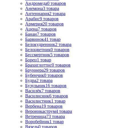
Андромеда
0
товаров
Анемона
3
товара
Антеннария
2
товара
Арабис
9
товаров
Армерия
20
товаров
Ацена
7
товаров
Банан
7
товаров
Барвинок
41
товар
Белокудренник
2
товара
Белоцветник
0
товаров
Бессмертник
5
товаров
Борец
1
товар
Брахиглоттис
0
товаров
Бруннера
29
товаров
Бубенчик
0
товаров
Будра
2
товара
Бузульник
16
товаров
Василёк
7
товаров
Василисник
6
товаров
Василистник
1
товар
Вербена
19
товаров
Вероникаструм
4
товара
Ветреница
73
товара
Воробейник
1
товар
Вязель
0
товаров