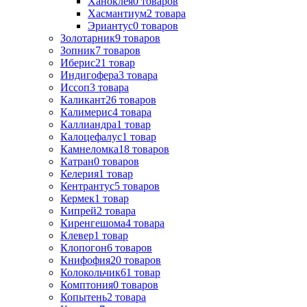
Ханоклея
0
товаров
Хасмантиум
2
товара
Эриантус
0
товаров
Золотарник
9
товаров
Зопник
7
товаров
Иберис
21
товар
Индигофера
3
товара
Иссоп
3
товара
Каликант
26
товаров
Калимерис
4
товара
Каллиандра
1
товар
Калоцефалус
1
товар
Камнеломка
18
товаров
Катран
0
товаров
Келерия
1
товар
Кентрантус
5
товаров
Кермек
1
товар
Кипрей
2
товара
Киренгешома
4
товара
Клевер
1
товар
Клопогон
6
товаров
Книфофия
20
товаров
Колокольчик
61
товар
Комптония
0
товаров
Копытень
2
товара