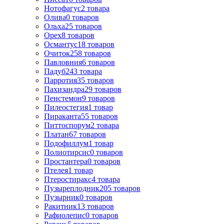
Нотофагус
2
товара
Олива
0
товаров
Ольха
25
товаров
Орех
8
товаров
Османтус
18
товаров
Очиток
258
товаров
Павловния
6
товаров
Падуб
243
товара
Парротия
35
товаров
Пахизандра
29
товаров
Пенстемон
9
товаров
Пилеостегия
1
товар
Пираканта
55
товаров
Питтоспорум
2
товара
Платан
67
товаров
Подофиллум
1
товар
Полиотирсис
0
товаров
Простантера
0
товаров
Птелея
1
товар
Птеростиракс
4
товара
Пузыреплодник
205
товаров
Пузырник
0
товаров
Ракитник
13
товаров
Рафиолепис
0
товаров