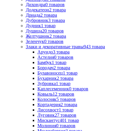
Дихондра
0
товаров
Додекатеон
2
товара
Дриада
2
товара
Дубровник
3
товара
Дудник
1
товар
Душица
20
товаров
Желтушник
2
товара
Зеленчук
0
товаров
Злаки и декоративные травы
943
товара
Арундо
3
товара
Астелия
0
товаров
Бамбук
1
товар
Бородач
2
товара
Булавоносец
1
товар
Бухарник
2
товара
Зубровка
1
товар
Каплесеменник
0
товаров
Ковыль
12
товаров
Колосняк
5
товаров
Кортадерия
2
товара
Лисохвост
1
товар
Луговик
27
товаров
Мискантус
401
товар
Молиния
0
товаров
Мюленбергия
3
товара