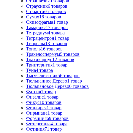
Странвезия
0
товаров
Страусник
6
товаров
Стюартия
6
товаров
Сумах
16
товаров
Схизофрагма
1
товар
Тамарикс
17
товаров
Тетрадиум
4
товара
Тетрацентрон
1
товар
Тиарелла
13
товаров
Тополь
16
товаров
Трахелоспермум
5
товаров
Трахикарпус
12
товаров
Триптеригия
1
товар
Туна
4
товара
Тысячелистник
56
товаров
Тюльпанное Дерево
1
товар
Тюльпановое Дерево
0
товаров
Фатсия
1
товар
Физалис
1
товар
Фикус
10
товаров
Филлирея
1
товар
Фирмиана
1
товар
Форзиция
69
товаров
Фотергилла
4
товара
Фотиния
71
товар