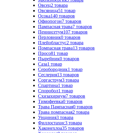
Овсец
2
товара
Овсяница
51
товар
Осока
140
товаров
Офиопогон
7
товаров
Пампасная трава
7
товаров
Пеннисетум
107
товаров
Перловник
0
товаров
Плейобластус
2
товара
Помпасная трава
13
товаров
Просо
81
товар
Пырейник
0
товаров
Саза
1
товар
Серобородник
1
товар
Сеслерия
13
товаров
Соргаструм
3
товара
Спартина
1
товар
Споробол
1
товар
Схизахириум
7
товаров
Тимофеевка
0
товаров
Трава Пампасная
0
товаров
Трава помпасная
2
товара
Унциния
3
товара
Филлостахис
3
товара
Хаконехлоа
35
товаров