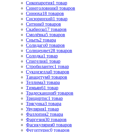
Сикопаротия
1
товар
Синеголовник
0
товаров
Синюха
18
товаров
Сисюринхий
1
товар
Ситник
0
товаров
Скабиоза
17
товаров
Смолёвка
5
товаров
Сныть
2
товара
Солидаго
0
товаров
Солнцецвет
28
товаров
Солодка
1
товар
Спигелия
1
товар
Стробилантес
1
товар
Сукцизелла
0
товаров
Танацетум
0
товаров
Теллима
3
товара
Тимьян
61
товар
Традесканция
9
товаров
Трициртис
1
товар
Трясунка
3
товара
Увулярия
1
товар
Фаллопия
2
товара
Фаргезия
30
товаров
Фасикулярия
0
товаров
Фегоптерис
0
товаров