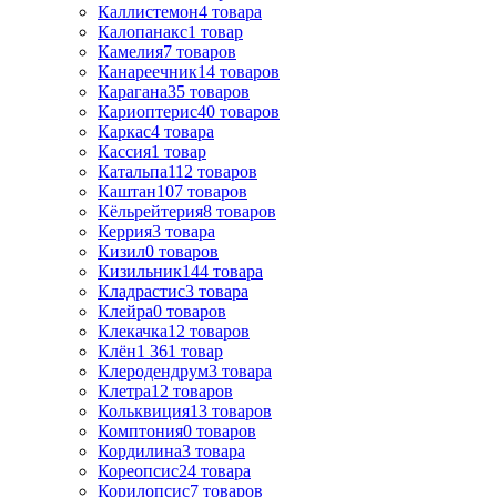
Каллистемон
4
товара
Калопанакс
1
товар
Камелия
7
товаров
Канареечник
14
товаров
Карагана
35
товаров
Кариоптерис
40
товаров
Каркас
4
товара
Кассия
1
товар
Катальпа
112
товаров
Каштан
107
товаров
Кёльрейтерия
8
товаров
Керрия
3
товара
Кизил
0
товаров
Кизильник
144
товара
Кладрастис
3
товара
Клейра
0
товаров
Клекачка
12
товаров
Клён
1 361
товар
Клеродендрум
3
товара
Клетра
12
товаров
Кольквиция
13
товаров
Комптония
0
товаров
Кордилина
3
товара
Кореопсис
24
товара
Корилопсис
7
товаров