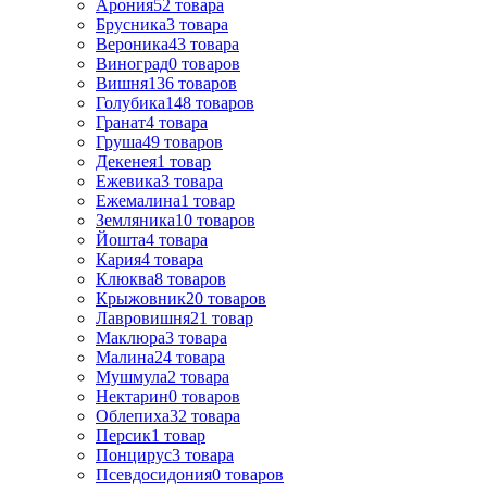
Арония
52
товара
Брусника
3
товара
Вероника
43
товара
Виноград
0
товаров
Вишня
136
товаров
Голубика
148
товаров
Гранат
4
товара
Груша
49
товаров
Декенея
1
товар
Ежевика
3
товара
Ежемалина
1
товар
Земляника
10
товаров
Йошта
4
товара
Кария
4
товара
Клюква
8
товаров
Крыжовник
20
товаров
Лавровишня
21
товар
Маклюра
3
товара
Малина
24
товара
Мушмула
2
товара
Нектарин
0
товаров
Облепиха
32
товара
Персик
1
товар
Понцирус
3
товара
Псевдосидония
0
товаров