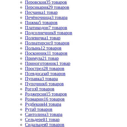
Перовския
35
товаров
Персикария
29
товаров
Песчанка
1
товар
Печёночница
3
товара
Пижма
5
товаров
Платикодон
7
товаров
Подсолнечник
8
товаров
Полевичка
1
товар
Полиатирсис
0
товаров
Полынь
12
товаров
Посконник
11
товаров
Примула
21
товар
Приноготовник
1
товар
Прострел
28
товаров
Псевдосаза
0
товаров
Пупавка
3
товара
Пупочник
6
товаров
Рогоз
0
товаров
Роджерсия
15
товаров
Розмарин
16
товаров
Рудбекия
44
товара
Рута
0
товаров
Сантолина
3
товара
Сельдерей
1
товар
Сидальцея
0
товаров