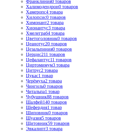
Франклиния
0
товаров
Халимодендрон
0
товаров
Хамеропс
4
товара
Хилопсис
0
товаров
Химонант
2
товара
Хионантус
3
товара
Хмелеграб
4
товара
Цветоголовник
0
товаров
Цеанотус
20
товаров
Цезальпиния
0
товаров
Церцис
211
товаров
Цефалантус
11
товаров
Циртомимум
3
товара
Цитрус
2
товара
Цукас
1
товар
Черёмуха
2
товара
Чингиль
0
товаров
Читальпа
1
товар
Чубушник
88
товаров
Шалфей
140
товаров
Шефердия
1
товар
Шиповник
0
товаров
Шуазия
5
товаров
Щитовник
59
товаров
Эвкалипт
3
товара