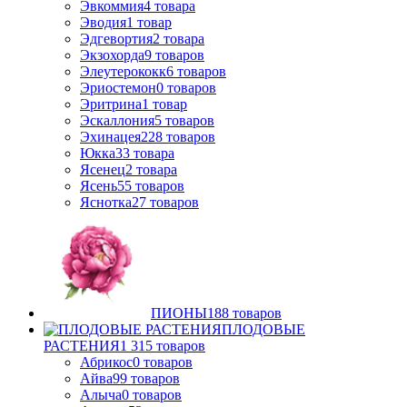
Эвкоммия
4
товара
Эводия
1
товар
Эдгевортия
2
товара
Экзохорда
9
товаров
Элеутерококк
6
товаров
Эриостемон
0
товаров
Эритрина
1
товар
Эскаллония
5
товаров
Эхинацея
228
товаров
Юкка
33
товара
Ясенец
2
товара
Ясень
55
товаров
Яснотка
27
товаров
ПИОНЫ
188
товаров
ПЛОДОВЫЕ
РАСТЕНИЯ
1 315
товаров
Абрикос
0
товаров
Айва
99
товаров
Алыча
0
товаров