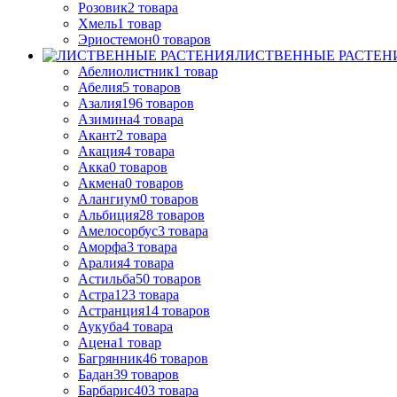
Розовик
2
товара
Хмель
1
товар
Эриостемон
0
товаров
ЛИСТВЕННЫЕ РАСТЕН
Абелиолистник
1
товар
Абелия
5
товаров
Азалия
196
товаров
Азимина
4
товара
Акант
2
товара
Акация
4
товара
Акка
0
товаров
Акмена
0
товаров
Алангиум
0
товаров
Альбиция
28
товаров
Амелосорбус
3
товара
Аморфа
3
товара
Аралия
4
товара
Астильба
50
товаров
Астра
123
товара
Астранция
14
товаров
Аукуба
4
товара
Ацена
1
товар
Багрянник
46
товаров
Бадан
39
товаров
Барбарис
403
товара