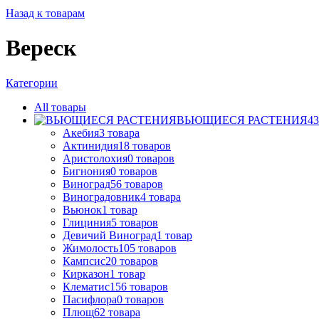
Назад к товарам
Вереск
Категории
All
товары
ВЬЮЩИЕСЯ РАСТЕНИЯ
43
Акебия
3
товара
Актинидия
18
товаров
Аристолохия
0
товаров
Бигнония
0
товаров
Виноград
56
товаров
Виноградовник
4
товара
Вьюнок
1
товар
Глициния
5
товаров
Девичий Виноград
1
товар
Жимолость
105
товаров
Кампсис
20
товаров
Кирказон
1
товар
Клематис
156
товаров
Пасифлора
0
товаров
Плющ
62
товара