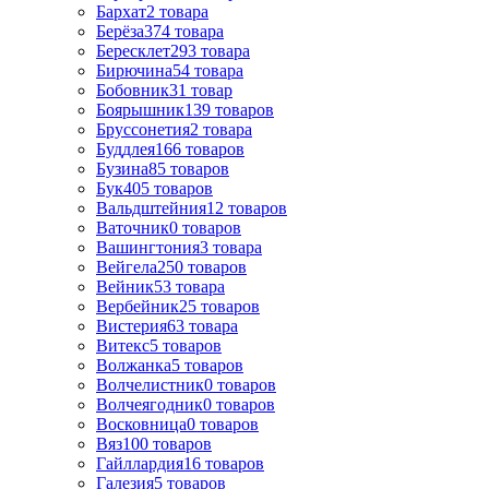
Бархат
2
товара
Берёза
374
товара
Бересклет
293
товара
Бирючина
54
товара
Бобовник
31
товар
Боярышник
139
товаров
Бруссонетия
2
товара
Буддлея
166
товаров
Бузина
85
товаров
Бук
405
товаров
Вальдштейния
12
товаров
Ваточник
0
товаров
Вашингтония
3
товара
Вейгела
250
товаров
Вейник
53
товара
Вербейник
25
товаров
Вистерия
63
товара
Витекс
5
товаров
Волжанка
5
товаров
Волчелистник
0
товаров
Волчеягодник
0
товаров
Восковница
0
товаров
Вяз
100
товаров
Гайллардия
16
товаров
Галезия
5
товаров