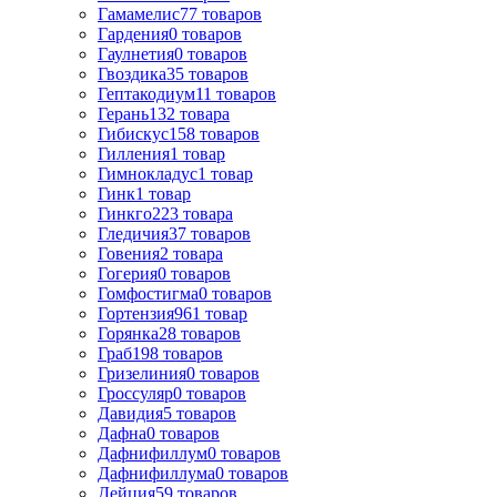
Гамамелис
77
товаров
Гардения
0
товаров
Гаулнетия
0
товаров
Гвоздика
35
товаров
Гептакодиум
11
товаров
Герань
132
товара
Гибискус
158
товаров
Гилления
1
товар
Гимнокладус
1
товар
Гинк
1
товар
Гинкго
223
товара
Гледичия
37
товаров
Говения
2
товара
Гогерия
0
товаров
Гомфостигма
0
товаров
Гортензия
961
товар
Горянка
28
товаров
Граб
198
товаров
Гризелиния
0
товаров
Гроссуляр
0
товаров
Давидия
5
товаров
Дафна
0
товаров
Дафнифиллум
0
товаров
Дафнифиллума
0
товаров
Дейция
59
товаров