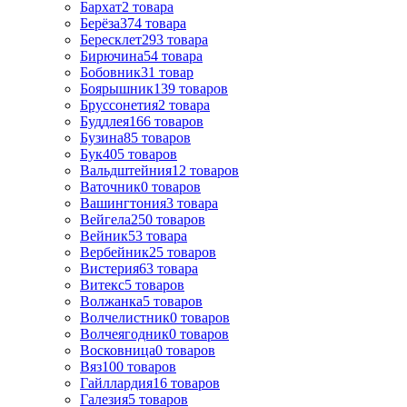
Бархат
2
товара
Берёза
374
товара
Бересклет
293
товара
Бирючина
54
товара
Бобовник
31
товар
Боярышник
139
товаров
Бруссонетия
2
товара
Буддлея
166
товаров
Бузина
85
товаров
Бук
405
товаров
Вальдштейния
12
товаров
Ваточник
0
товаров
Вашингтония
3
товара
Вейгела
250
товаров
Вейник
53
товара
Вербейник
25
товаров
Вистерия
63
товара
Витекс
5
товаров
Волжанка
5
товаров
Волчелистник
0
товаров
Волчеягодник
0
товаров
Восковница
0
товаров
Вяз
100
товаров
Гайллардия
16
товаров
Галезия
5
товаров