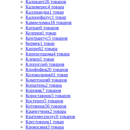
Каликант
26
товаров
Калимерис
4
товара
Каллиандра
1
товар
Калоцефалус
1
товар
Камнеломка
18
товаров
Катран
0
товаров
Келерия
1
товар
Кентрантус
5
товаров
Кермек
1
товар
Кипрей
2
товара
Киренгешома
4
товара
Клевер
1
товар
Клопогон
6
товаров
Книфофия
20
товаров
Колокольчик
61
товар
Комптония
0
товаров
Копытень
2
товара
Коровяк
7
товаров
Короставник
5
товаров
Костенец
5
товаров
Котовник
56
товаров
Краекучник
2
товара
Кратемеспилус
0
товаров
Крестовник
1
товар
Крокосмия
3
товара