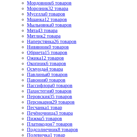
Мордовник
6
товаров
Морозник
32
товара
Муселла
0
товаров
Мшанка
12
товаров
Мыльнянка
0
товаров
Мята
43
товара
Мятлик
2
товара
Наперстянка
26
товаров
Нивянник
0
товаров
Обриета
15
товаров
Ожика
12
товаров
Окопник
6
товаров
Осмунда
4
товара
Павлинья
0
товаров
Павония
0
товаров
Пассифлора
0
товаров
Пахистегия
0
товаров
Перовския
35
товаров
Персикария
29
товаров
Песчанка
1
товар
Печёночница
3
товара
Пижма
5
товаров
Платикодон
7
товаров
Подсолнечник
8
товаров
Полевичка
1
товар