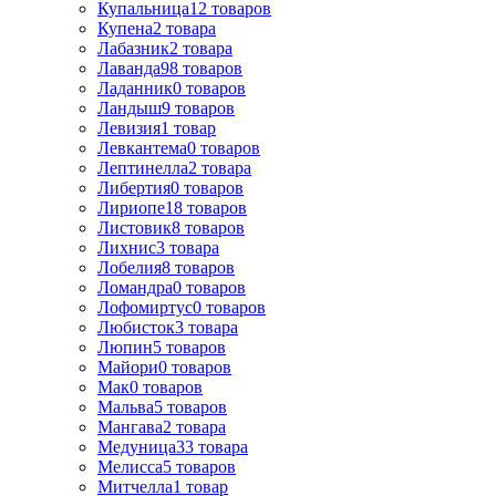
Купальница
12
товаров
Купена
2
товара
Лабазник
2
товара
Лаванда
98
товаров
Ладанник
0
товаров
Ландыш
9
товаров
Левизия
1
товар
Левкантема
0
товаров
Лептинелла
2
товара
Либертия
0
товаров
Лириопе
18
товаров
Листовик
8
товаров
Лихнис
3
товара
Лобелия
8
товаров
Ломандра
0
товаров
Лофомиртус
0
товаров
Любисток
3
товара
Люпин
5
товаров
Майори
0
товаров
Мак
0
товаров
Мальва
5
товаров
Мангава
2
товара
Медуница
33
товара
Мелисса
5
товаров
Митчелла
1
товар