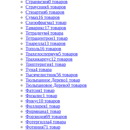
Странвезия
0
товаров
Страусник
6
товаров
Стюартия
6
товаров
Сумах
16
товаров
Схизофрагма
1
товар
Тамарикс
17
товаров
Тетрадиум
4
товара
Тетрацентрон
1
товар
Тиарелла
13
товаров
Тополь
16
товаров
Трахелоспермум
5
товаров
Трахикарпус
12
товаров
Триптеригия
1
товар
Туна
4
товара
Тысячелистник
56
товаров
Тюльпанное Дерево
1
товар
Тюльпановое Дерево
0
товаров
Фатсия
1
товар
Физалис
1
товар
Фикус
10
товаров
Филлирея
1
товар
Фирмиана
1
товар
Форзиция
69
товаров
Фотергилла
4
товара
Фотиния
71
товар