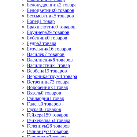
Белокудренник
2
товара
Белоцветник
0
товаров
Бессмертник
5
товаров
Борец
1
товар
Брахиглоттис
0
товаров
Бруннера
29
товаров
Бубенчик
0
товаров
Будра
2
товара
Бузульник
16
товаров
Василёк
7
товаров
Василисник
6
товаров
Василистник
1
товар
Вербена
19
товаров
Вероникаструм
4
товара
Ветреница
73
товара
Воробейник
1
товар
Вязель
0
товаров
Гайлардия
1
товар
Галега
0
товаров
Гаура
46
товаров
Гейхера
159
товаров
Гейхерелла
53
товара
Гелениум
26
товаров
Гелиантус
0
товаров
Гелиопсис
3
товара