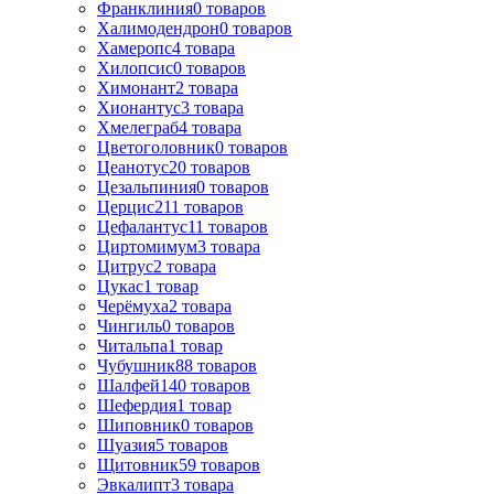
Франклиния
0
товаров
Халимодендрон
0
товаров
Хамеропс
4
товара
Хилопсис
0
товаров
Химонант
2
товара
Хионантус
3
товара
Хмелеграб
4
товара
Цветоголовник
0
товаров
Цеанотус
20
товаров
Цезальпиния
0
товаров
Церцис
211
товаров
Цефалантус
11
товаров
Циртомимум
3
товара
Цитрус
2
товара
Цукас
1
товар
Черёмуха
2
товара
Чингиль
0
товаров
Читальпа
1
товар
Чубушник
88
товаров
Шалфей
140
товаров
Шефердия
1
товар
Шиповник
0
товаров
Шуазия
5
товаров
Щитовник
59
товаров
Эвкалипт
3
товара