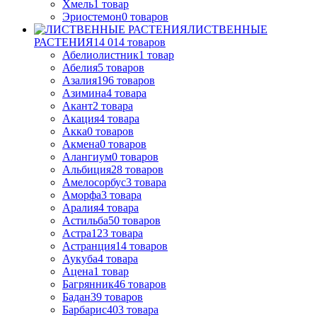
Хмель
1
товар
Эриостемон
0
товаров
ЛИСТВЕННЫЕ
РАСТЕНИЯ
14 014
товаров
Абелиолистник
1
товар
Абелия
5
товаров
Азалия
196
товаров
Азимина
4
товара
Акант
2
товара
Акация
4
товара
Акка
0
товаров
Акмена
0
товаров
Алангиум
0
товаров
Альбиция
28
товаров
Амелосорбус
3
товара
Аморфа
3
товара
Аралия
4
товара
Астильба
50
товаров
Астра
123
товара
Астранция
14
товаров
Аукуба
4
товара
Ацена
1
товар
Багрянник
46
товаров
Бадан
39
товаров
Барбарис
403
товара