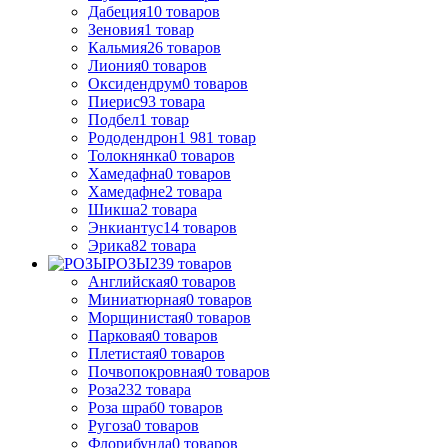
Дабеция
10
товаров
Зеновия
1
товар
Кальмия
26
товаров
Лиония
0
товаров
Оксидендрум
0
товаров
Пиерис
93
товара
Подбел
1
товар
Рододендрон
1 981
товар
Толокнянка
0
товаров
Хамедафна
0
товаров
Хамедафне
2
товара
Шикша
2
товара
Энкиантус
14
товаров
Эрика
82
товара
РОЗЫ
239
товаров
Английская
0
товаров
Миниатюрная
0
товаров
Морщинистая
0
товаров
Парковая
0
товаров
Плетистая
0
товаров
Почвопокровная
0
товаров
Роза
232
товара
Роза шраб
0
товаров
Ругоза
0
товаров
Флорибунда
0
товаров