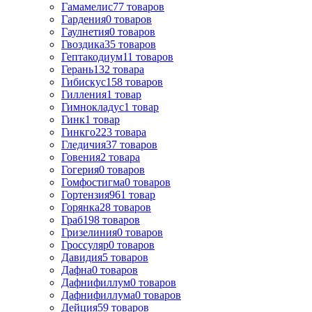
Гамамелис
77
товаров
Гардения
0
товаров
Гаулнетия
0
товаров
Гвоздика
35
товаров
Гептакодиум
11
товаров
Герань
132
товара
Гибискус
158
товаров
Гилления
1
товар
Гимнокладус
1
товар
Гинк
1
товар
Гинкго
223
товара
Гледичия
37
товаров
Говения
2
товара
Гогерия
0
товаров
Гомфостигма
0
товаров
Гортензия
961
товар
Горянка
28
товаров
Граб
198
товаров
Гризелиния
0
товаров
Гроссуляр
0
товаров
Давидия
5
товаров
Дафна
0
товаров
Дафнифиллум
0
товаров
Дафнифиллума
0
товаров
Дейция
59
товаров