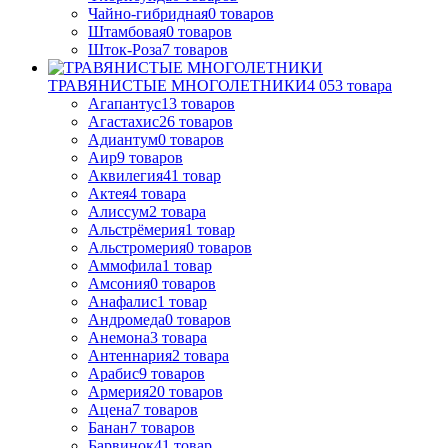
Чайно-гибридная
0
товаров
Штамбовая
0
товаров
Шток-Роза
7
товаров
ТРАВЯНИСТЫЕ МНОГОЛЕТНИКИ
4 053
товара
Агапантус
13
товаров
Агастахис
26
товаров
Адиантум
0
товаров
Аир
9
товаров
Аквилегия
41
товар
Актея
4
товара
Алиссум
2
товара
Альстрёмерия
1
товар
Альстромерия
0
товаров
Аммофила
1
товар
Амсония
0
товаров
Анафалис
1
товар
Андромеда
0
товаров
Анемона
3
товара
Антеннария
2
товара
Арабис
9
товаров
Армерия
20
товаров
Ацена
7
товаров
Банан
7
товаров
Барвинок
41
товар