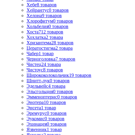
Хебе
8
товаров
Хейрантус
0
товаров
Хелона
9
товаров
Хлорофитум
0
товаров
Хольбелия
0
товаров
Хоста
712
товаров
Хохлатка
2
товара
Хризантема
28
товаров
Цератостигма
2
товара
Чабер
1
товар
Черноголовка
7
товаров
Чистец
24
товара
Чистоус
8
товаров
Ширококолокольчик
19
товаров
Шнитт-лук
0
товаров
Эдельвейс
4
товара
Эльсгольция
0
товаров
Эмменоптерис
0
товаров
Энотера
10
товаров
Энсета
1
товар
Эремурус
0
товаров
Эукомис
0
товаров
Эхинацея
0
товаров
Язвенник
1
товар
Ясколка
2
товара