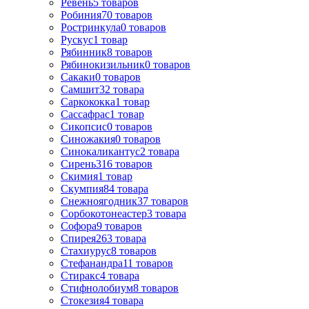
Ревень
5
товаров
Робиния
70
товаров
Ростринкула
0
товаров
Рускус
1
товар
Рябинник
8
товаров
Рябинокизильник
0
товаров
Сакаки
0
товаров
Самшит
32
товара
Саркококка
1
товар
Сассафрас
1
товар
Сикопсис
0
товаров
Синожакия
0
товаров
Синокаликантус
2
товара
Сирень
316
товаров
Скимия
1
товар
Скумпия
84
товара
Снежноягодник
37
товаров
Сорбокотонеастер
3
товара
Софора
9
товаров
Спирея
263
товара
Стахиурус
8
товаров
Стефанандра
11
товаров
Стиракс
4
товара
Стифнолобиум
8
товаров
Стокезия
4
товара