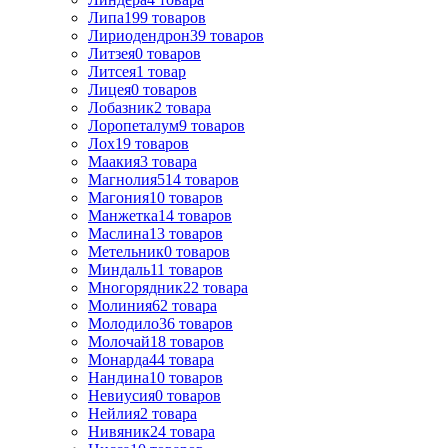
Липа
199
товаров
Лириодендрон
39
товаров
Литзея
0
товаров
Литсея
1
товар
Лицея
0
товаров
Лобазник
2
товара
Лоропеталум
9
товаров
Лох
19
товаров
Маакия
3
товара
Магнолия
514
товаров
Магония
10
товаров
Манжетка
14
товаров
Маслина
13
товаров
Метельник
0
товаров
Миндаль
11
товаров
Многорядник
22
товара
Молиния
62
товара
Молодило
36
товаров
Молочай
18
товаров
Монарда
44
товара
Нандина
10
товаров
Невиусия
0
товаров
Нейлия
2
товара
Нивяник
24
товара