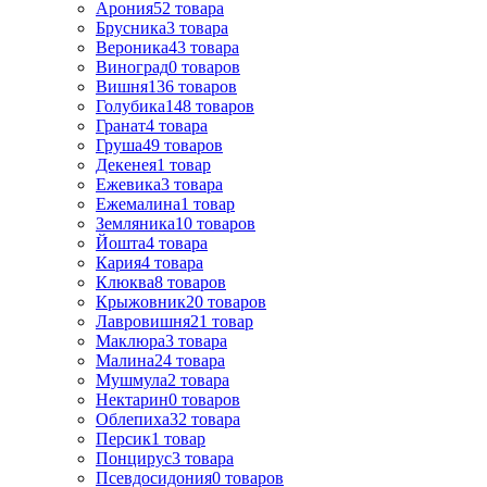
Арония
52
товара
Брусника
3
товара
Вероника
43
товара
Виноград
0
товаров
Вишня
136
товаров
Голубика
148
товаров
Гранат
4
товара
Груша
49
товаров
Декенея
1
товар
Ежевика
3
товара
Ежемалина
1
товар
Земляника
10
товаров
Йошта
4
товара
Кария
4
товара
Клюква
8
товаров
Крыжовник
20
товаров
Лавровишня
21
товар
Маклюра
3
товара
Малина
24
товара
Мушмула
2
товара
Нектарин
0
товаров
Облепиха
32
товара
Персик
1
товар
Понцирус
3
товара
Псевдосидония
0
товаров