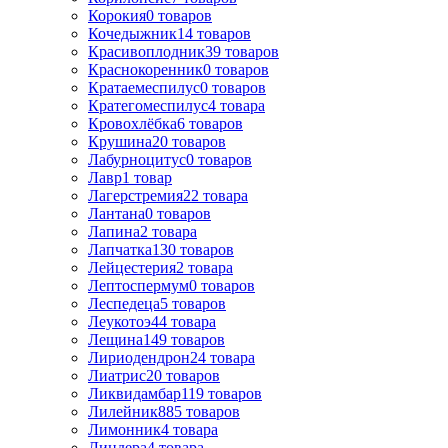
Корокия
0
товаров
Кочедыжник
14
товаров
Красивоплодник
39
товаров
Краснокоренник
0
товаров
Кратаемеспилус
0
товаров
Кратегомеспилус
4
товара
Кровохлёбка
6
товаров
Крушина
20
товаров
Лабурноцитус
0
товаров
Лавр
1
товар
Лагерстремия
22
товара
Лантана
0
товаров
Лапина
2
товара
Лапчатка
130
товаров
Лейцестерия
2
товара
Лептоспермум
0
товаров
Леспедеца
5
товаров
Леукотоэ
44
товара
Лещина
149
товаров
Лиpиодендpон
24
товара
Лиатрис
20
товаров
Ликвидамбар
119
товаров
Лилейник
885
товаров
Лимонник
4
товара
Линдера
4
товара