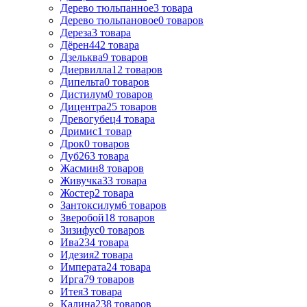
Дерево тюльпанное
3
товара
Дерево тюльпановое
0
товаров
Дереза
3
товара
Дёрен
442
товара
Дзельква
9
товаров
Диервилла
12
товаров
Дипельта
0
товаров
Дистилум
0
товаров
Дицентра
25
товаров
Древогубец
4
товара
Дримис
1
товар
Дрок
0
товаров
Дуб
263
товара
Жасмин
8
товаров
Живучка
33
товара
Жостер
2
товара
Зантоксилум
6
товаров
Зверобой
18
товаров
Зизифус
0
товаров
Ива
234
товара
Идезия
2
товара
Императа
24
товара
Ирга
79
товаров
Итея
3
товара
Калина
238
товаров