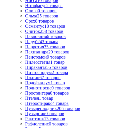
Нисса
10
товаров
Нотофагус
2
товара
Олива
0
товаров
Ольха
25
товаров
Орех
8
товаров
Османтус
18
товаров
Очиток
258
товаров
Павловния
6
товаров
Падуб
243
товара
Парротия
35
товаров
Пахизандра
29
товаров
Пенстемон
9
товаров
Пилеостегия
1
товар
Пираканта
55
товаров
Питтоспорум
2
товара
Платан
67
товаров
Подофиллум
1
товар
Полиотирсис
0
товаров
Простантера
0
товаров
Птелея
1
товар
Птеростиракс
4
товара
Пузыреплодник
205
товаров
Пузырник
0
товаров
Ракитник
13
товаров
Рафиолепис
0
товаров