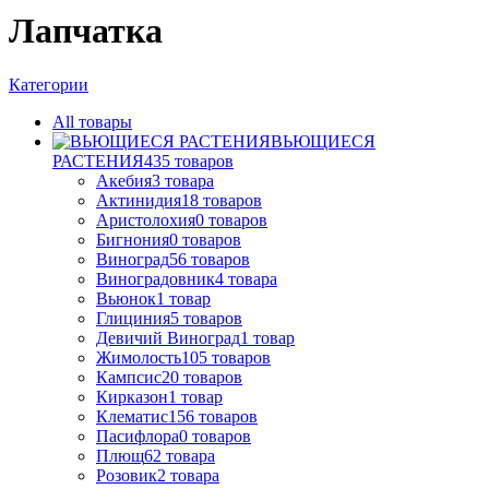
Лапчатка
Категории
All
товары
ВЬЮЩИЕСЯ
РАСТЕНИЯ
435
товаров
Акебия
3
товара
Актинидия
18
товаров
Аристолохия
0
товаров
Бигнония
0
товаров
Виноград
56
товаров
Виноградовник
4
товара
Вьюнок
1
товар
Глициния
5
товаров
Девичий Виноград
1
товар
Жимолость
105
товаров
Кампсис
20
товаров
Кирказон
1
товар
Клематис
156
товаров
Пасифлора
0
товаров
Плющ
62
товара
Розовик
2
товара