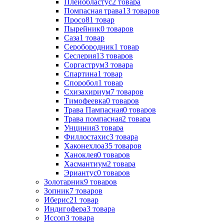
Плейобластус
2
товара
Помпасная трава
13
товаров
Просо
81
товар
Пырейник
0
товаров
Саза
1
товар
Серобородник
1
товар
Сеслерия
13
товаров
Соргаструм
3
товара
Спартина
1
товар
Споробол
1
товар
Схизахириум
7
товаров
Тимофеевка
0
товаров
Трава Пампасная
0
товаров
Трава помпасная
2
товара
Унциния
3
товара
Филлостахис
3
товара
Хаконехлоа
35
товаров
Ханоклея
0
товаров
Хасмантиум
2
товара
Эриантус
0
товаров
Золотарник
9
товаров
Зопник
7
товаров
Иберис
21
товар
Индигофера
3
товара
Иссоп
3
товара