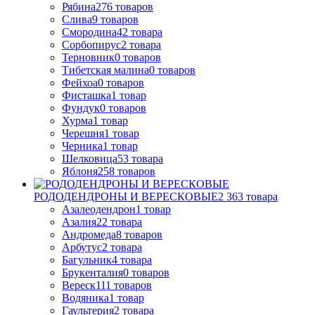
Рябина
276
товаров
Слива
9
товаров
Смородина
42
товара
Сорбопирус
2
товара
Терновник
0
товаров
Тибетская малина
0
товаров
Фейхоа
0
товаров
Фисташка
1
товар
Фундук
0
товаров
Хурма
1
товар
Черешня
1
товар
Черника
1
товар
Шелковица
53
товара
Яблоня
258
товаров
РОДОДЕНДРОНЫ И ВЕРЕСКОВЫЕ
2 363
товара
Азалеодендрон
1
товар
Азалия
22
товара
Андромеда
8
товаров
Арбутус
2
товара
Багульник
4
товара
Брукенталия
0
товаров
Вереск
111
товаров
Водяника
1
товар
Гаультерия
2
товара