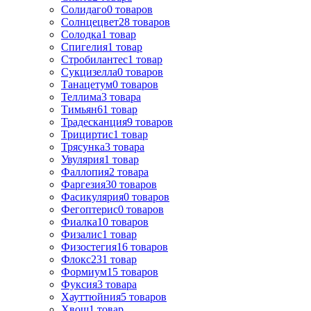
Солидаго
0
товаров
Солнцецвет
28
товаров
Солодка
1
товар
Спигелия
1
товар
Стробилантес
1
товар
Сукцизелла
0
товаров
Танацетум
0
товаров
Теллима
3
товара
Тимьян
61
товар
Традесканция
9
товаров
Трициртис
1
товар
Трясунка
3
товара
Увулярия
1
товар
Фаллопия
2
товара
Фаргезия
30
товаров
Фасикулярия
0
товаров
Фегоптерис
0
товаров
Фиалка
10
товаров
Физалис
1
товар
Физостегия
16
товаров
Флокс
231
товар
Формиум
15
товаров
Фуксия
3
товара
Хауттюйния
5
товаров
Хвощ
1
товар