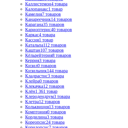
Каллистемон
4
товара
Калопанакс
1
товар
Камелия
7
товаров
Канареечник
14
товаров
Карагана
35
товаров
Кариоптерис
40
товаров
Каркас
4
товара
Кассия
1
товар
Катальпа
112
товаров
Каштан
107
товаров
Кёльрейтерия
8
товаров
Керрия
3
товара
Кизил
0
товаров
Кизильник
144
товара
Кладрастис
3
товара
Клейра
0
товаров
Клекачка
12
товаров
Клён
1 361
товар
Клеродендрум
3
товара
Клетра
12
товаров
Кольквиция
13
товаров
Комптония
0
товаров
Кордилина
3
товара
Кореопсис
24
товара
Корилопсис
7
товаров