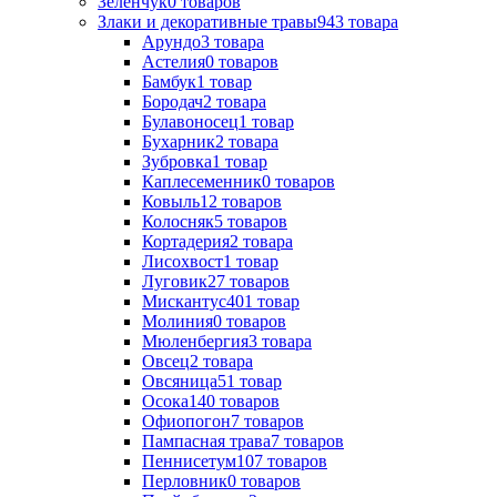
Зеленчук
0
товаров
Злаки и декоративные травы
943
товара
Арундо
3
товара
Астелия
0
товаров
Бамбук
1
товар
Бородач
2
товара
Булавоносец
1
товар
Бухарник
2
товара
Зубровка
1
товар
Каплесеменник
0
товаров
Ковыль
12
товаров
Колосняк
5
товаров
Кортадерия
2
товара
Лисохвост
1
товар
Луговик
27
товаров
Мискантус
401
товар
Молиния
0
товаров
Мюленбергия
3
товара
Овсец
2
товара
Овсяница
51
товар
Осока
140
товаров
Офиопогон
7
товаров
Пампасная трава
7
товаров
Пеннисетум
107
товаров
Перловник
0
товаров