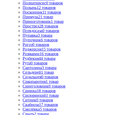
Полиатирсис
0
товаров
Полынь
12
товаров
Посконник
11
товаров
Примула
21
товар
Приноготовник
1
товар
Прострел
28
товаров
Псевдосаза
0
товаров
Пупавка
3
товара
Пупочник
6
товаров
Рогоз
0
товаров
Роджерсия
15
товаров
Розмарин
16
товаров
Рудбекия
44
товара
Рута
0
товаров
Сантолина
3
товара
Сельдерей
1
товар
Сидальцея
0
товаров
Сикопаротия
1
товар
Синеголовник
0
товаров
Синюха
18
товаров
Сисюринхий
1
товар
Ситник
0
товаров
Скабиоза
17
товаров
Смолёвка
5
товаров
Сныть
2
товара