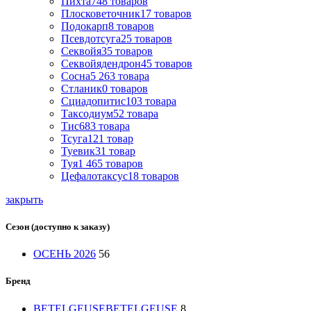
Пихта
748
товаров
Плосковеточник
17
товаров
Подокарп
8
товаров
Псевдотсуга
25
товаров
Секвойя
35
товаров
Секвойядендрон
45
товаров
Сосна
5 263
товара
Стланик
0
товаров
Сциадопитис
103
товара
Таксодиум
52
товара
Тис
683
товара
Тсуга
121
товар
Туевик
31
товар
Туя
1 465
товаров
Цефалотаксус
18
товаров
закрыть
Сезон (доступно к заказу)
ОСЕНЬ 2026
56
Бренд
BETELGEUSE
BETELGEUSE
8