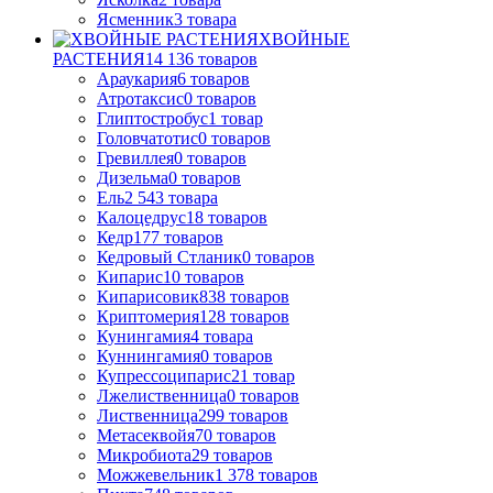
Ясменник
3
товара
ХВОЙНЫЕ
РАСТЕНИЯ
14 136
товаров
Араукария
6
товаров
Атротаксис
0
товаров
Глиптостробус
1
товар
Головчатотис
0
товаров
Гревиллея
0
товаров
Дизельма
0
товаров
Ель
2 543
товара
Калоцедрус
18
товаров
Кедр
177
товаров
Кедровый Стланик
0
товаров
Кипарис
10
товаров
Кипарисовик
838
товаров
Криптомерия
128
товаров
Кунингамия
4
товара
Куннингамия
0
товаров
Купрессоципарис
21
товар
Лжелиственница
0
товаров
Лиственница
299
товаров
Метасеквойя
70
товаров
Микробиота
29
товаров
Можжевельник
1 378
товаров