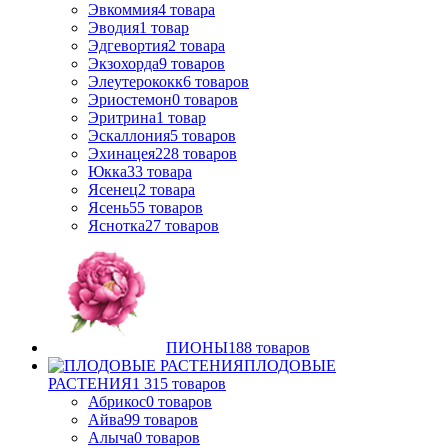
Эвкоммия
4
товара
Эводия
1
товар
Эдгевортия
2
товара
Экзохорда
9
товаров
Элеутерококк
6
товаров
Эриостемон
0
товаров
Эритрина
1
товар
Эскаллония
5
товаров
Эхинацея
228
товаров
Юкка
33
товара
Ясенец
2
товара
Ясень
55
товаров
Яснотка
27
товаров
ПИОНЫ
188
товаров
ПЛОДОВЫЕ
РАСТЕНИЯ
1 315
товаров
Абрикос
0
товаров
Айва
99
товаров
Алыча
0
товаров