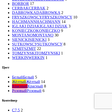
BOR
BOR
17
CERBAK
CERBAK
2
DABROWKA
DABROWKA
2
FRYSZKOWSCY
FRYSZKOWSCY
10
HACHMANN
HACHMANN
14
IGLAKI DZIAK
IGLAKI DZIAK
3
KONIECZKO
KONIECZKO
9
MONTANO
MONTANO
30
SIENICKI
SIENICKI
3
SUTKOWSCУ
SUTKOWSCУ
8
SZMIT
SZMIT
22
TOMZYNSKI
TOMZYNSKI
1
WERKIN
WERKIN
1
Цвет
Белый
Белый
5
Жёлтый
Жёлтый
14
Красный
Красный
8
Розовый
Розовый
6
Контейнер
C7,5
2