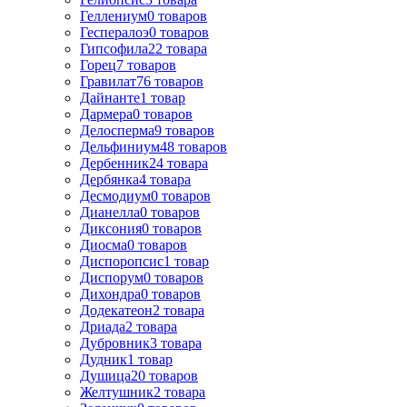
Геллениум
0
товаров
Геспералоэ
0
товаров
Гипсофила
22
товара
Горец
7
товаров
Гравилат
76
товаров
Дайнанте
1
товар
Дармера
0
товаров
Делосперма
9
товаров
Дельфиниум
48
товаров
Дербенник
24
товара
Дербянка
4
товара
Десмодиум
0
товаров
Дианелла
0
товаров
Диксония
0
товаров
Диосма
0
товаров
Диспоропсис
1
товар
Диспорум
0
товаров
Дихондра
0
товаров
Додекатеон
2
товара
Дриада
2
товара
Дубровник
3
товара
Дудник
1
товар
Душица
20
товаров
Желтушник
2
товара