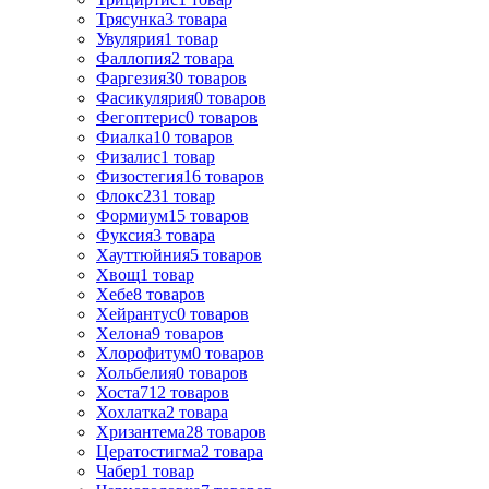
Трясунка
3
товара
Увулярия
1
товар
Фаллопия
2
товара
Фаргезия
30
товаров
Фасикулярия
0
товаров
Фегоптерис
0
товаров
Фиалка
10
товаров
Физалис
1
товар
Физостегия
16
товаров
Флокс
231
товар
Формиум
15
товаров
Фуксия
3
товара
Хауттюйния
5
товаров
Хвощ
1
товар
Хебе
8
товаров
Хейрантус
0
товаров
Хелона
9
товаров
Хлорофитум
0
товаров
Хольбелия
0
товаров
Хоста
712
товаров
Хохлатка
2
товара
Хризантема
28
товаров
Цератостигма
2
товара
Чабер
1
товар