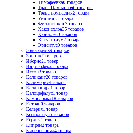
Тимофеевка
0
товаров
Трава Пампасная
0
товаров
Трава помпасная
2
товара
Унциния
3
товара
Филлостахис
3
товара
Хаконехлоа
35
товаров
Ханоклея
0
товаров
Хасмантиум
2
товара
Эриантус
0
товаров
Золотарник
9
товаров
Зопник
7
товаров
Иберис
21
товар
Индигофера
3
товара
Иссоп
3
товара
Каликант
26
товаров
Калимерис
4
товара
Каллиандра
1
товар
Калоцефалус
1
товар
Камнеломка
18
товаров
Катран
0
товаров
Келерия
1
товар
Кентрантус
5
товаров
Кермек
1
товар
Кипрей
2
товара
Киренгешома
4
товара