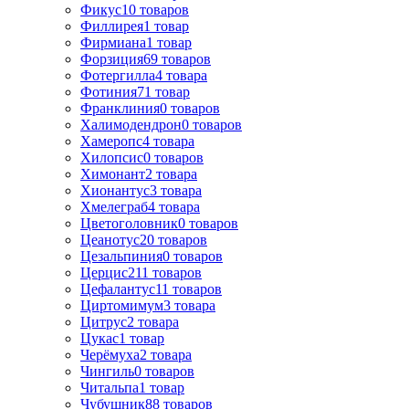
Фикус
10
товаров
Филлирея
1
товар
Фирмиана
1
товар
Форзиция
69
товаров
Фотергилла
4
товара
Фотиния
71
товар
Франклиния
0
товаров
Халимодендрон
0
товаров
Хамеропс
4
товара
Хилопсис
0
товаров
Химонант
2
товара
Хионантус
3
товара
Хмелеграб
4
товара
Цветоголовник
0
товаров
Цеанотус
20
товаров
Цезальпиния
0
товаров
Церцис
211
товаров
Цефалантус
11
товаров
Циртомимум
3
товара
Цитрус
2
товара
Цукас
1
товар
Черёмуха
2
товара
Чингиль
0
товаров
Читальпа
1
товар
Чубушник
88
товаров