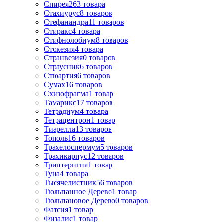
Спирея
263
товара
Стахиурус
8
товаров
Стефанандра
11
товаров
Стиракс
4
товара
Стифнолобиум
8
товаров
Стокезия
4
товара
Странвезия
0
товаров
Страусник
6
товаров
Стюартия
6
товаров
Сумах
16
товаров
Схизофрагма
1
товар
Тамарикс
17
товаров
Тетрадиум
4
товара
Тетрацентрон
1
товар
Тиарелла
13
товаров
Тополь
16
товаров
Трахелоспермум
5
товаров
Трахикарпус
12
товаров
Триптеригия
1
товар
Туна
4
товара
Тысячелистник
56
товаров
Тюльпанное Дерево
1
товар
Тюльпановое Дерево
0
товаров
Фатсия
1
товар
Физалис
1
товар