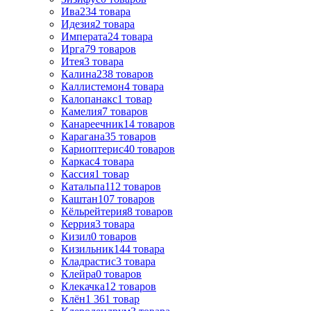
Ива
234
товара
Идезия
2
товара
Императа
24
товара
Ирга
79
товаров
Итея
3
товара
Калина
238
товаров
Каллистемон
4
товара
Калопанакс
1
товар
Камелия
7
товаров
Канареечник
14
товаров
Карагана
35
товаров
Кариоптерис
40
товаров
Каркас
4
товара
Кассия
1
товар
Катальпа
112
товаров
Каштан
107
товаров
Кёльрейтерия
8
товаров
Керрия
3
товара
Кизил
0
товаров
Кизильник
144
товара
Кладрастис
3
товара
Клейра
0
товаров
Клекачка
12
товаров
Клён
1 361
товар