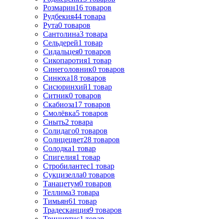
Розмарин
16
товаров
Рудбекия
44
товара
Рута
0
товаров
Сантолина
3
товара
Сельдерей
1
товар
Сидальцея
0
товаров
Сикопаротия
1
товар
Синеголовник
0
товаров
Синюха
18
товаров
Сисюринхий
1
товар
Ситник
0
товаров
Скабиоза
17
товаров
Смолёвка
5
товаров
Сныть
2
товара
Солидаго
0
товаров
Солнцецвет
28
товаров
Солодка
1
товар
Спигелия
1
товар
Стробилантес
1
товар
Сукцизелла
0
товаров
Танацетум
0
товаров
Теллима
3
товара
Тимьян
61
товар
Традесканция
9
товаров
Трициртис
1
товар