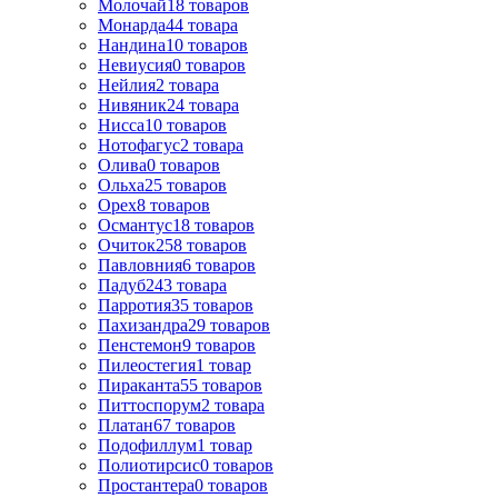
Молочай
18
товаров
Монарда
44
товара
Нандина
10
товаров
Невиусия
0
товаров
Нейлия
2
товара
Нивяник
24
товара
Нисса
10
товаров
Нотофагус
2
товара
Олива
0
товаров
Ольха
25
товаров
Орех
8
товаров
Османтус
18
товаров
Очиток
258
товаров
Павловния
6
товаров
Падуб
243
товара
Парротия
35
товаров
Пахизандра
29
товаров
Пенстемон
9
товаров
Пилеостегия
1
товар
Пираканта
55
товаров
Питтоспорум
2
товара
Платан
67
товаров
Подофиллум
1
товар
Полиотирсис
0
товаров
Простантера
0
товаров