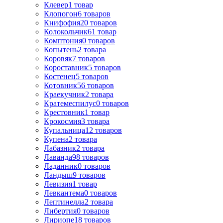
Клевер
1
товар
Клопогон
6
товаров
Книфофия
20
товаров
Колокольчик
61
товар
Комптония
0
товаров
Копытень
2
товара
Коровяк
7
товаров
Короставник
5
товаров
Костенец
5
товаров
Котовник
56
товаров
Краекучник
2
товара
Кратемеспилус
0
товаров
Крестовник
1
товар
Крокосмия
3
товара
Купальница
12
товаров
Купена
2
товара
Лабазник
2
товара
Лаванда
98
товаров
Ладанник
0
товаров
Ландыш
9
товаров
Левизия
1
товар
Левкантема
0
товаров
Лептинелла
2
товара
Либертия
0
товаров
Лириопе
18
товаров