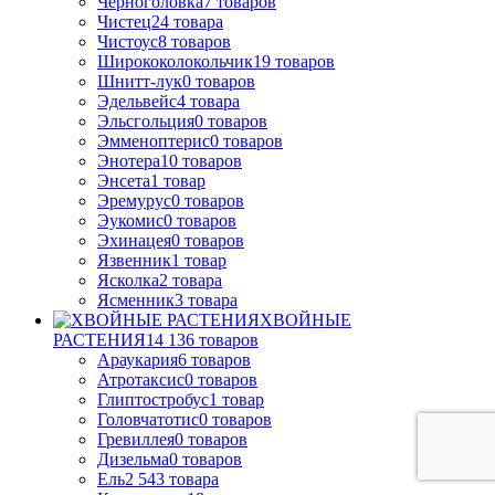
Черноголовка
7
товаров
Чистец
24
товара
Чистоус
8
товаров
Ширококолокольчик
19
товаров
Шнитт-лук
0
товаров
Эдельвейс
4
товара
Эльсгольция
0
товаров
Эмменоптерис
0
товаров
Энотера
10
товаров
Энсета
1
товар
Эремурус
0
товаров
Эукомис
0
товаров
Эхинацея
0
товаров
Язвенник
1
товар
Ясколка
2
товара
Ясменник
3
товара
ХВОЙНЫЕ
РАСТЕНИЯ
14 136
товаров
Араукария
6
товаров
Атротаксис
0
товаров
Глиптостробус
1
товар
Головчатотис
0
товаров
Гревиллея
0
товаров
Дизельма
0
товаров
Ель
2 543
товара