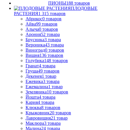
ПИОНЫ
188
товаров
ПЛОДОВЫЕ
РАСТЕНИЯ
1 315
товаров
Абрикос
0
товаров
Айва
99
товаров
Алыча
0
товаров
Арония
52
товара
Брусника
3
товара
Вероника
43
товара
Виноград
0
товаров
Вишня
136
товаров
Голубика
148
товаров
Гранат
4
товара
Груша
49
товаров
Декенея
1
товар
Ежевика
3
товара
Ежемалина
1
товар
Земляника
10
товаров
Йошта
4
товара
Кария
4
товара
Клюква
8
товаров
Крыжовник
20
товаров
Лавровишня
21
товар
Маклюра
3
товара
Малина
24
товара