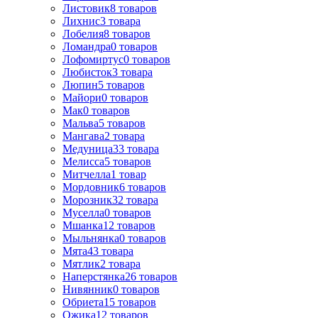
Листовик
8
товаров
Лихнис
3
товара
Лобелия
8
товаров
Ломандра
0
товаров
Лофомиртус
0
товаров
Любисток
3
товара
Люпин
5
товаров
Майори
0
товаров
Мак
0
товаров
Мальва
5
товаров
Мангава
2
товара
Медуница
33
товара
Мелисса
5
товаров
Митчелла
1
товар
Мордовник
6
товаров
Морозник
32
товара
Муселла
0
товаров
Мшанка
12
товаров
Мыльнянка
0
товаров
Мята
43
товара
Мятлик
2
товара
Наперстянка
26
товаров
Нивянник
0
товаров
Обриета
15
товаров
Ожика
12
товаров