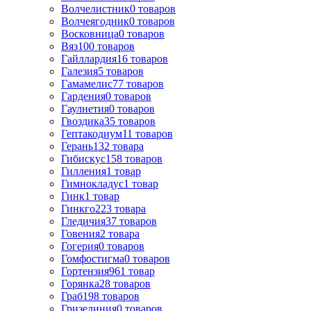
Волчелистник
0
товаров
Волчеягодник
0
товаров
Восковница
0
товаров
Вяз
100
товаров
Гайллардия
16
товаров
Галезия
5
товаров
Гамамелис
77
товаров
Гардения
0
товаров
Гаулнетия
0
товаров
Гвоздика
35
товаров
Гептакодиум
11
товаров
Герань
132
товара
Гибискус
158
товаров
Гилления
1
товар
Гимнокладус
1
товар
Гинк
1
товар
Гинкго
223
товара
Гледичия
37
товаров
Говения
2
товара
Гогерия
0
товаров
Гомфостигма
0
товаров
Гортензия
961
товар
Горянка
28
товаров
Граб
198
товаров
Гризелиния
0
товаров