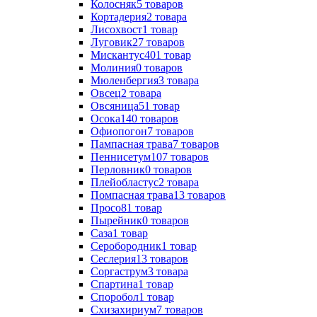
Колосняк
5
товаров
Кортадерия
2
товара
Лисохвост
1
товар
Луговик
27
товаров
Мискантус
401
товар
Молиния
0
товаров
Мюленбергия
3
товара
Овсец
2
товара
Овсяница
51
товар
Осока
140
товаров
Офиопогон
7
товаров
Пампасная трава
7
товаров
Пеннисетум
107
товаров
Перловник
0
товаров
Плейобластус
2
товара
Помпасная трава
13
товаров
Просо
81
товар
Пырейник
0
товаров
Саза
1
товар
Серобородник
1
товар
Сеслерия
13
товаров
Соргаструм
3
товара
Спартина
1
товар
Споробол
1
товар
Схизахириум
7
товаров