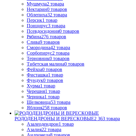
Мушмула
2
товара
Нектарин
0
товаров
Облепиха
32
товара
Персик
1
товар
Понцирус
3
товара
Псевдосидония
0
товаров
Рябина
276
товаров
Слива
9
товаров
Смородина
42
товара
Сорбопирус
2
товара
Терновник
0
товаров
Тибетская малина
0
товаров
Фейхоа
0
товаров
Фисташка
1
товар
Фундук
0
товаров
Хурма
1
товар
Черешня
1
товар
Черника
1
товар
Шелковица
53
товара
Яблоня
258
товаров
РОДОДЕНДРОНЫ И ВЕРЕСКОВЫЕ
2 363
товара
Азалеодендрон
1
товар
Азалия
22
товара
Андромеда
8
товаров