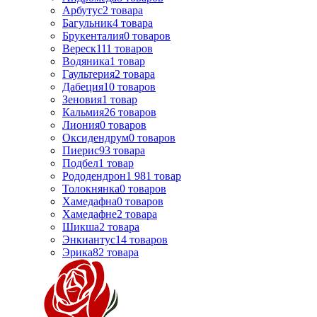
Арбутус
2
товара
Багульник
4
товара
Брукенталия
0
товаров
Вереск
111
товаров
Водяника
1
товар
Гаультерия
2
товара
Дабеция
10
товаров
Зеновия
1
товар
Кальмия
26
товаров
Лиония
0
товаров
Оксидендрум
0
товаров
Пиерис
93
товара
Подбел
1
товар
Рододендрон
1 981
товар
Толокнянка
0
товаров
Хамедафна
0
товаров
Хамедафне
2
товара
Шикша
2
товара
Энкиантус
14
товаров
Эрика
82
товара