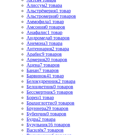
Алиссум
2
товара
Альстрёмерия
1
товар
Альстромерия
0
товаров
Аммофила
1
товар
Амсония
0
товаров
Анафалис
1
товар
Андромеда
0
товаров
Анемона
3
товара
Антеннария
2
товара
Арабис
9
товаров
Армерия
20
товаров
Ацена
7
товаров
Банан
7
товаров
Барвинок
41
товар
Белокудренник
2
товара
Белоцветник
0
товаров
Бессмертник
5
товаров
Борец
1
товар
Брахиглоттис
0
товаров
Бруннера
29
товаров
Бубенчик
0
товаров
Будра
2
товара
Бузульник
16
товаров
Василёк
7
товаров