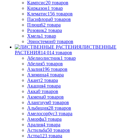
Кампсис
20
товаров
Кирказон
1
товар
Клематис
156
товаров
Пасифлора
0
товаров
Плющ
62
товара
Розовик
2
товара
Хмель
1
товар
Эриостемон
0
товаров
ЛИСТВЕННЫЕ
РАСТЕНИЯ
14 014
товаров
Абелиолистник
1
товар
Абелия
5
товаров
Азалия
196
товаров
Азимина
4
товара
Акант
2
товара
Акация
4
товара
Акка
0
товаров
Акмена
0
товаров
Алангиум
0
товаров
Альбиция
28
товаров
Амелосорбус
3
товара
Аморфа
3
товара
Аралия
4
товара
Астильба
50
товаров
Астра
123
товара