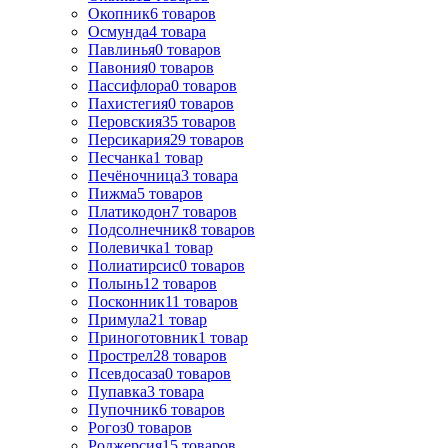
Окопник
6
товаров
Осмунда
4
товара
Павлинья
0
товаров
Павония
0
товаров
Пассифлора
0
товаров
Пахистегия
0
товаров
Перовския
35
товаров
Персикария
29
товаров
Песчанка
1
товар
Печёночница
3
товара
Пижма
5
товаров
Платикодон
7
товаров
Подсолнечник
8
товаров
Полевичка
1
товар
Полиатирсис
0
товаров
Полынь
12
товаров
Посконник
11
товаров
Примула
21
товар
Приноготовник
1
товар
Прострел
28
товаров
Псевдосаза
0
товаров
Пупавка
3
товара
Пупочник
6
товаров
Рогоз
0
товаров
Роджерсия
15
товаров