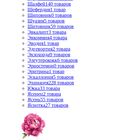
Шалфей
140
товаров
Шефердия
1
товар
Шиповник
0
товаров
Шуазия
5
товаров
Щитовник
59
товаров
Эвкалипт
3
товара
Эвкоммия
4
товара
Эводия
1
товар
Эдгевортия
2
товара
Экзохорда
9
товаров
Элеутерококк
6
товаров
Эриостемон
0
товаров
Эритрина
1
товар
Эскаллония
5
товаров
Эхинацея
228
товаров
Юкка
33
товара
Ясенец
2
товара
Ясень
55
товаров
Яснотка
27
товаров