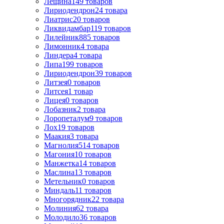
Лещина
149
товаров
Лиpиодендpон
24
товара
Лиатрис
20
товаров
Ликвидамбар
119
товаров
Лилейник
885
товаров
Лимонник
4
товара
Линдера
4
товара
Липа
199
товаров
Лириодендрон
39
товаров
Литзея
0
товаров
Литсея
1
товар
Лицея
0
товаров
Лобазник
2
товара
Лоропеталум
9
товаров
Лох
19
товаров
Маакия
3
товара
Магнолия
514
товаров
Магония
10
товаров
Манжетка
14
товаров
Маслина
13
товаров
Метельник
0
товаров
Миндаль
11
товаров
Многорядник
22
товара
Молиния
62
товара
Молодило
36
товаров