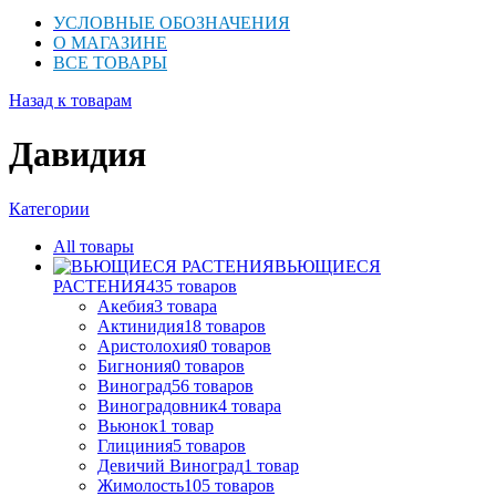
УСЛОВНЫЕ ОБОЗНАЧЕНИЯ
О МАГАЗИНЕ
ВСЕ ТОВАРЫ
Назад к товарам
Давидия
Категории
All
товары
ВЬЮЩИЕСЯ
РАСТЕНИЯ
435
товаров
Акебия
3
товара
Актинидия
18
товаров
Аристолохия
0
товаров
Бигнония
0
товаров
Виноград
56
товаров
Виноградовник
4
товара
Вьюнок
1
товар
Глициния
5
товаров
Девичий Виноград
1
товар
Жимолость
105
товаров