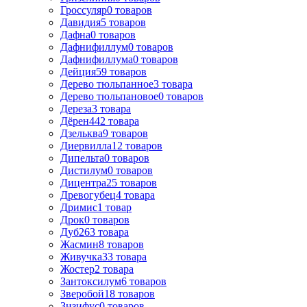
Гроссуляр
0
товаров
Давидия
5
товаров
Дафна
0
товаров
Дафнифиллум
0
товаров
Дафнифиллума
0
товаров
Дейция
59
товаров
Дерево тюльпанное
3
товара
Дерево тюльпановое
0
товаров
Дереза
3
товара
Дёрен
442
товара
Дзельква
9
товаров
Диервилла
12
товаров
Дипельта
0
товаров
Дистилум
0
товаров
Дицентра
25
товаров
Древогубец
4
товара
Дримис
1
товар
Дрок
0
товаров
Дуб
263
товара
Жасмин
8
товаров
Живучка
33
товара
Жостер
2
товара
Зантоксилум
6
товаров
Зверобой
18
товаров
Зизифус
0
товаров