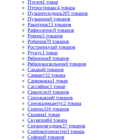
Птелея
1
товар
Птеростиракс
4
товара
Пузыреплодник
205
товаров
Пузырник
0
товаров
Ракитник
13
товаров
Рафиолепис
0
товаров
Ревень
5
товаров
Робиния
70
товаров
Ростринкула
0
товаров
Рускус
1
товар
Рябинник
8
товаров
Рябинокизильник
0
товаров
Сакаки
0
товаров
Самшит
32
товара
Саркококка
1
товар
Сассафрас
1
товар
Сикопсис
0
товаров
Синожакия
0
товаров
Синокаликантус
2
товара
Сирень
316
товаров
Скимия
1
товар
Скумпия
84
товара
Снежноягодник
37
товаров
Сорбокотонеастер
3
товара
Софора
9
товаров