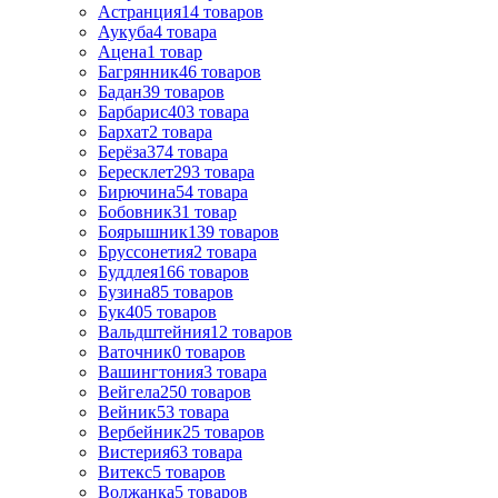
Астранция
14
товаров
Аукуба
4
товара
Ацена
1
товар
Багрянник
46
товаров
Бадан
39
товаров
Барбарис
403
товара
Бархат
2
товара
Берёза
374
товара
Бересклет
293
товара
Бирючина
54
товара
Бобовник
31
товар
Боярышник
139
товаров
Бруссонетия
2
товара
Буддлея
166
товаров
Бузина
85
товаров
Бук
405
товаров
Вальдштейния
12
товаров
Ваточник
0
товаров
Вашингтония
3
товара
Вейгела
250
товаров
Вейник
53
товара
Вербейник
25
товаров
Вистерия
63
товара
Витекс
5
товаров
Волжанка
5
товаров