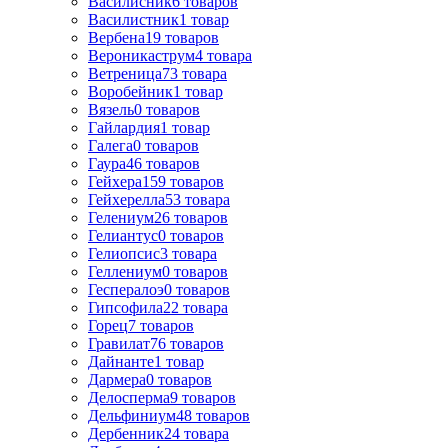
Василисник
6
товаров
Василистник
1
товар
Вербена
19
товаров
Вероникаструм
4
товара
Ветреница
73
товара
Воробейник
1
товар
Вязель
0
товаров
Гайлардия
1
товар
Галега
0
товаров
Гаура
46
товаров
Гейхера
159
товаров
Гейхерелла
53
товара
Гелениум
26
товаров
Гелиантус
0
товаров
Гелиопсис
3
товара
Геллениум
0
товаров
Геспералоэ
0
товаров
Гипсофила
22
товара
Горец
7
товаров
Гравилат
76
товаров
Дайнанте
1
товар
Дармера
0
товаров
Делосперма
9
товаров
Дельфиниум
48
товаров
Дербенник
24
товара