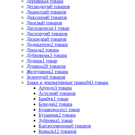
Дербянка
4
товара
Десмодиум
0
товаров
Дианелла
0
товаров
Диксония
0
товаров
Диосма
0
товаров
Диспоропсис
1
товар
Диспорум
0
товаров
Дихондра
0
товаров
Додекатеон
2
товара
Дриада
2
товара
Дубровник
3
товара
Дудник
1
товар
Душица
20
товаров
Желтушник
2
товара
Зеленчук
0
товаров
Злаки и декоративные травы
943
товара
Арундо
3
товара
Астелия
0
товаров
Бамбук
1
товар
Бородач
2
товара
Булавоносец
1
товар
Бухарник
2
товара
Зубровка
1
товар
Каплесеменник
0
товаров
Ковыль
12
товаров