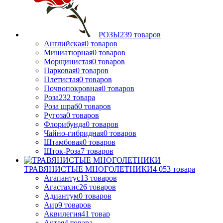
РОЗЫ
239
товаров
Английская
0
товаров
Миниатюрная
0
товаров
Морщинистая
0
товаров
Парковая
0
товаров
Плетистая
0
товаров
Почвопокровная
0
товаров
Роза
232
товара
Роза шраб
0
товаров
Ругоза
0
товаров
Флорибунда
0
товаров
Чайно-гибридная
0
товаров
Штамбовая
0
товаров
Шток-Роза
7
товаров
ТРАВЯНИСТЫЕ МНОГОЛЕТНИКИ
4 053
товара
Агапантус
13
товаров
Агастахис
26
товаров
Адиантум
0
товаров
Аир
9
товаров
Аквилегия
41
товар
Актея
4
товара