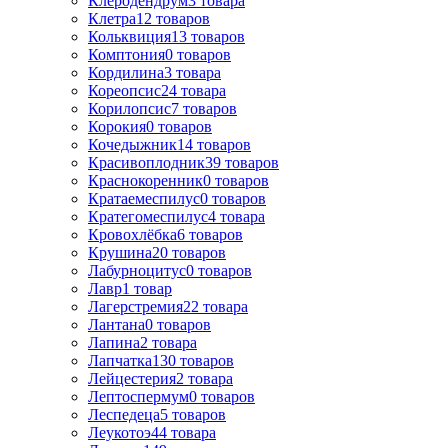
Клеродендрум
3
товара
Клетра
12
товаров
Кольквиция
13
товаров
Комптония
0
товаров
Кордилина
3
товара
Кореопсис
24
товара
Корилопсис
7
товаров
Корокия
0
товаров
Кочедыжник
14
товаров
Красивоплодник
39
товаров
Краснокоренник
0
товаров
Кратаемеспилус
0
товаров
Кратегомеспилус
4
товара
Кровохлёбка
6
товаров
Крушина
20
товаров
Лабурноцитус
0
товаров
Лавр
1
товар
Лагерстремия
22
товара
Лантана
0
товаров
Лапина
2
товара
Лапчатка
130
товаров
Лейцестерия
2
товара
Лептоспермум
0
товаров
Леспедеца
5
товаров
Леукотоэ
44
товара