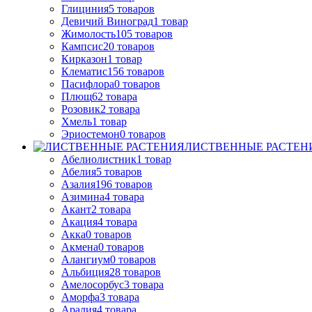
Глициния
5
товаров
Девичий Виноград
1
товар
Жимолость
105
товаров
Кампсис
20
товаров
Кирказон
1
товар
Клематис
156
товаров
Пасифлора
0
товаров
Плющ
62
товара
Розовик
2
товара
Хмель
1
товар
Эриостемон
0
товаров
ЛИСТВЕННЫЕ РАСТЕН
Абелиолистник
1
товар
Абелия
5
товаров
Азалия
196
товаров
Азимина
4
товара
Акант
2
товара
Акация
4
товара
Акка
0
товаров
Акмена
0
товаров
Алангиум
0
товаров
Альбиция
28
товаров
Амелосорбус
3
товара
Аморфа
3
товара
Аралия
4
товара