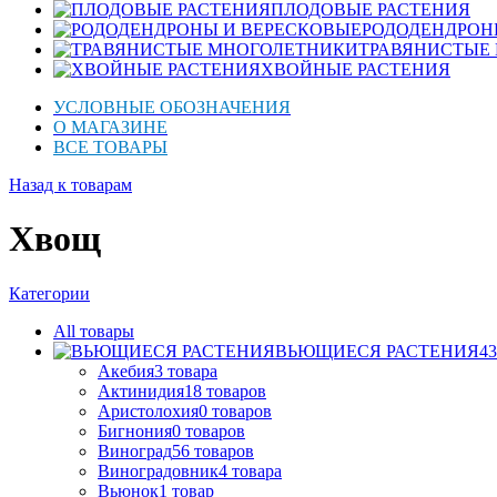
ПЛОДОВЫЕ РАСТЕНИЯ
РОДОДЕНДРОН
ТРАВЯНИСТЫЕ
ХВОЙНЫЕ РАСТЕНИЯ
УСЛОВНЫЕ ОБОЗНАЧЕНИЯ
О МАГАЗИНЕ
ВСЕ ТОВАРЫ
Назад к товарам
Хвощ
Категории
All
товары
ВЬЮЩИЕСЯ РАСТЕНИЯ
43
Акебия
3
товара
Актинидия
18
товаров
Аристолохия
0
товаров
Бигнония
0
товаров
Виноград
56
товаров
Виноградовник
4
товара
Вьюнок
1
товар