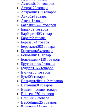
Астильба
50
товаров
Астра
123
товара
Астранция
14
товаров
Аукуба
4
товара
Ацена
1
товар
Багрянник
46
товаров
Бадан
39
товаров
Барбарис
403
товара
Бархат
2
товара
Берёза
374
товара
Бересклет
293
товара
Бирючина
54
товара
Бобовник
31
товар
Боярышник
139
товаров
Бруссонетия
2
товара
Буддлея
166
товаров
Бузина
85
товаров
Бук
405
товаров
Вальдштейния
12
товаров
Ваточник
0
товаров
Вашингтония
3
товара
Вейгела
250
товаров
Вейник
53
товара
Вербейник
25
товаров
Вистерия
63
товара