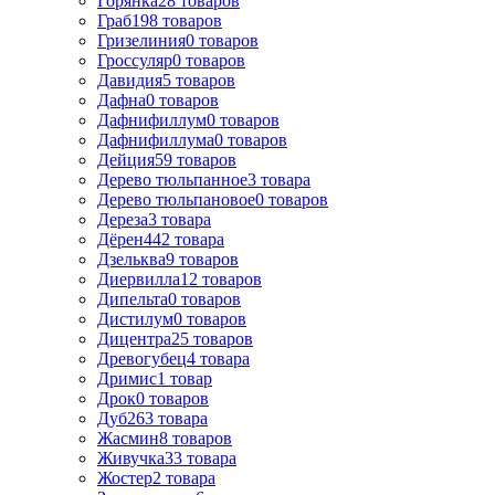
Горянка
28
товаров
Граб
198
товаров
Гризелиния
0
товаров
Гроссуляр
0
товаров
Давидия
5
товаров
Дафна
0
товаров
Дафнифиллум
0
товаров
Дафнифиллума
0
товаров
Дейция
59
товаров
Дерево тюльпанное
3
товара
Дерево тюльпановое
0
товаров
Дереза
3
товара
Дёрен
442
товара
Дзельква
9
товаров
Диервилла
12
товаров
Дипельта
0
товаров
Дистилум
0
товаров
Дицентра
25
товаров
Древогубец
4
товара
Дримис
1
товар
Дрок
0
товаров
Дуб
263
товара
Жасмин
8
товаров
Живучка
33
товара
Жостер
2
товара