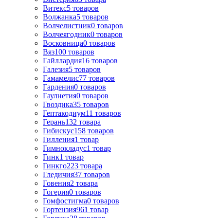
Витекс
5
товаров
Волжанка
5
товаров
Волчелистник
0
товаров
Волчеягодник
0
товаров
Восковница
0
товаров
Вяз
100
товаров
Гайллардия
16
товаров
Галезия
5
товаров
Гамамелис
77
товаров
Гардения
0
товаров
Гаулнетия
0
товаров
Гвоздика
35
товаров
Гептакодиум
11
товаров
Герань
132
товара
Гибискус
158
товаров
Гилления
1
товар
Гимнокладус
1
товар
Гинк
1
товар
Гинкго
223
товара
Гледичия
37
товаров
Говения
2
товара
Гогерия
0
товаров
Гомфостигма
0
товаров
Гортензия
961
товар