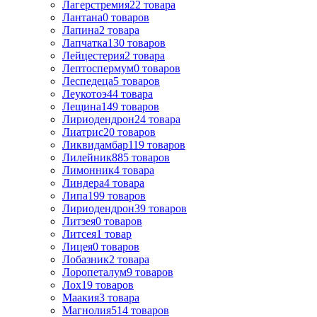
Лагерстремия
22
товара
Лантана
0
товаров
Лапина
2
товара
Лапчатка
130
товаров
Лейцестерия
2
товара
Лептоспермум
0
товаров
Леспедеца
5
товаров
Леукотоэ
44
товара
Лещина
149
товаров
Лиpиодендpон
24
товара
Лиатрис
20
товаров
Ликвидамбар
119
товаров
Лилейник
885
товаров
Лимонник
4
товара
Линдера
4
товара
Липа
199
товаров
Лириодендрон
39
товаров
Литзея
0
товаров
Литсея
1
товар
Лицея
0
товаров
Лобазник
2
товара
Лоропеталум
9
товаров
Лох
19
товаров
Маакия
3
товара
Магнолия
514
товаров