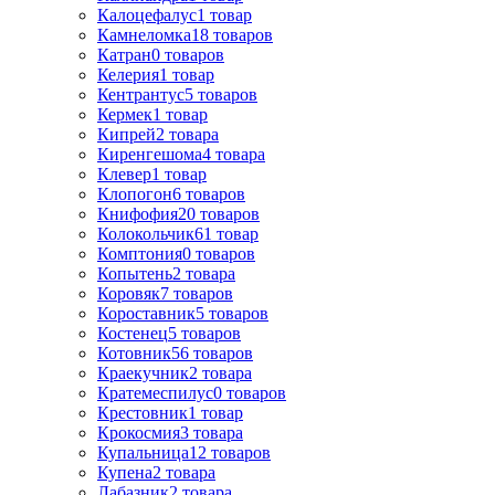
Калоцефалус
1
товар
Камнеломка
18
товаров
Катран
0
товаров
Келерия
1
товар
Кентрантус
5
товаров
Кермек
1
товар
Кипрей
2
товара
Киренгешома
4
товара
Клевер
1
товар
Клопогон
6
товаров
Книфофия
20
товаров
Колокольчик
61
товар
Комптония
0
товаров
Копытень
2
товара
Коровяк
7
товаров
Короставник
5
товаров
Костенец
5
товаров
Котовник
56
товаров
Краекучник
2
товара
Кратемеспилус
0
товаров
Крестовник
1
товар
Крокосмия
3
товара
Купальница
12
товаров
Купена
2
товара
Лабазник
2
товара