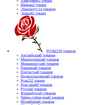
Хамедафне
2
товара
Шикша
2
товара
Энкиантус
14
товаров
Эрика
82
товара
РОЗЫ
239
товаров
Английская
0
товаров
Миниатюрная
0
товаров
Морщинистая
0
товаров
Парковая
0
товаров
Плетистая
0
товаров
Почвопокровная
0
товаров
Роза
232
товара
Роза шраб
0
товаров
Ругоза
0
товаров
Флорибунда
0
товаров
Чайно-гибридная
0
товаров
Штамбовая
0
товаров