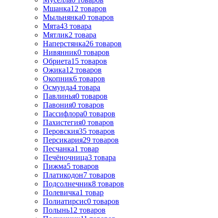
Мшанка
12
товаров
Мыльнянка
0
товаров
Мята
43
товара
Мятлик
2
товара
Наперстянка
26
товаров
Нивянник
0
товаров
Обриета
15
товаров
Ожика
12
товаров
Окопник
6
товаров
Осмунда
4
товара
Павлинья
0
товаров
Павония
0
товаров
Пассифлора
0
товаров
Пахистегия
0
товаров
Перовския
35
товаров
Персикария
29
товаров
Песчанка
1
товар
Печёночница
3
товара
Пижма
5
товаров
Платикодон
7
товаров
Подсолнечник
8
товаров
Полевичка
1
товар
Полиатирсис
0
товаров
Полынь
12
товаров