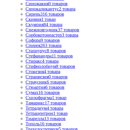
Синожакия
0
товаров
Синокаликантус
2
товара
Сирень
316
товаров
Скимия
1
товар
Скумпия
84
товара
Снежноягодник
37
товаров
Сорбокотонеастер
3
товара
Софора
9
товаров
Спирея
263
товара
Стахиурус
8
товаров
Стефанандра
11
товаров
Стиракс
4
товара
Стифнолобиум
8
товаров
Стокезия
4
товара
Странвезия
0
товаров
Страусник
6
товаров
Стюартия
6
товаров
Сумах
16
товаров
Схизофрагма
1
товар
Тамарикс
17
товаров
Тетрадиум
4
товара
Тетрацентрон
1
товар
Тиарелла
13
товаров
Тополь
16
товаров
Трахелоспермум
5
товаров