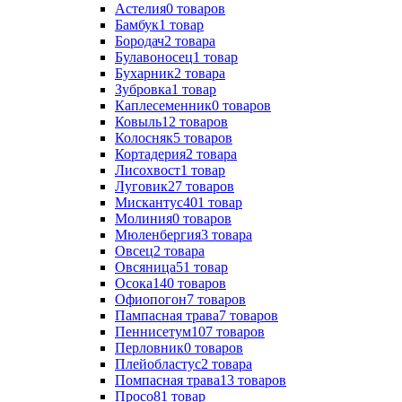
Астелия
0
товаров
Бамбук
1
товар
Бородач
2
товара
Булавоносец
1
товар
Бухарник
2
товара
Зубровка
1
товар
Каплесеменник
0
товаров
Ковыль
12
товаров
Колосняк
5
товаров
Кортадерия
2
товара
Лисохвост
1
товар
Луговик
27
товаров
Мискантус
401
товар
Молиния
0
товаров
Мюленбергия
3
товара
Овсец
2
товара
Овсяница
51
товар
Осока
140
товаров
Офиопогон
7
товаров
Пампасная трава
7
товаров
Пеннисетум
107
товаров
Перловник
0
товаров
Плейобластус
2
товара
Помпасная трава
13
товаров
Просо
81
товар