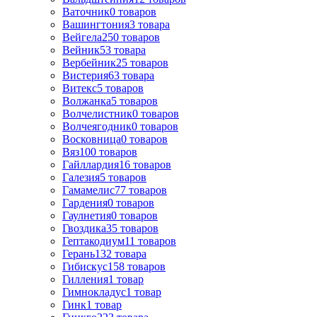
Ваточник
0
товаров
Вашингтония
3
товара
Вейгела
250
товаров
Вейник
53
товара
Вербейник
25
товаров
Вистерия
63
товара
Витекс
5
товаров
Волжанка
5
товаров
Волчелистник
0
товаров
Волчеягодник
0
товаров
Восковница
0
товаров
Вяз
100
товаров
Гайллардия
16
товаров
Галезия
5
товаров
Гамамелис
77
товаров
Гардения
0
товаров
Гаулнетия
0
товаров
Гвоздика
35
товаров
Гептакодиум
11
товаров
Герань
132
товара
Гибискус
158
товаров
Гилления
1
товар
Гимнокладус
1
товар
Гинк
1
товар