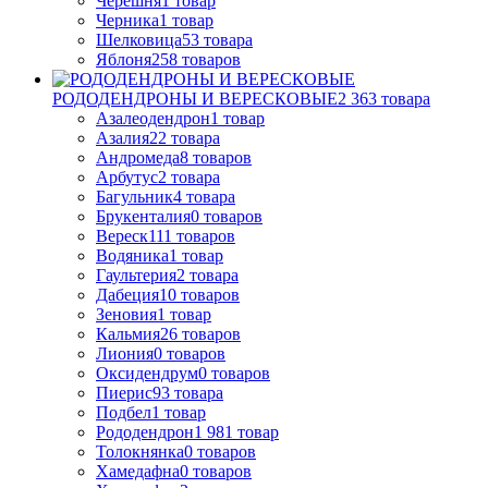
Черешня
1
товар
Черника
1
товар
Шелковица
53
товара
Яблоня
258
товаров
РОДОДЕНДРОНЫ И ВЕРЕСКОВЫЕ
2 363
товара
Азалеодендрон
1
товар
Азалия
22
товара
Андромеда
8
товаров
Арбутус
2
товара
Багульник
4
товара
Брукенталия
0
товаров
Вереск
111
товаров
Водяника
1
товар
Гаультерия
2
товара
Дабеция
10
товаров
Зеновия
1
товар
Кальмия
26
товаров
Лиония
0
товаров
Оксидендрум
0
товаров
Пиерис
93
товара
Подбел
1
товар
Рододендрон
1 981
товар
Толокнянка
0
товаров
Хамедафна
0
товаров