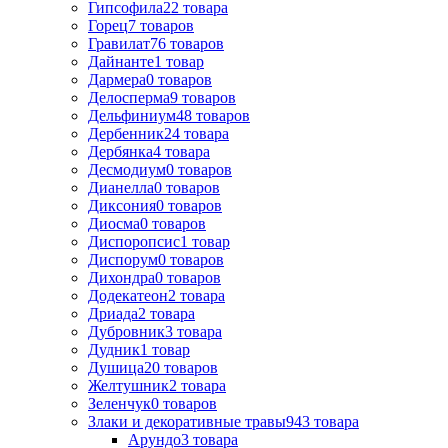
Гипсофила
22
товара
Горец
7
товаров
Гравилат
76
товаров
Дайнанте
1
товар
Дармера
0
товаров
Делосперма
9
товаров
Дельфиниум
48
товаров
Дербенник
24
товара
Дербянка
4
товара
Десмодиум
0
товаров
Дианелла
0
товаров
Диксония
0
товаров
Диосма
0
товаров
Диспоропсис
1
товар
Диспорум
0
товаров
Дихондра
0
товаров
Додекатеон
2
товара
Дриада
2
товара
Дубровник
3
товара
Дудник
1
товар
Душица
20
товаров
Желтушник
2
товара
Зеленчук
0
товаров
Злаки и декоративные травы
943
товара
Арундо
3
товара