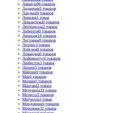
Лаванда
98
товаров
Ладанник
0
товаров
Ландыш
9
товаров
Левизия
1
товар
Левкантема
0
товаров
Лептинелла
2
товара
Либертия
0
товаров
Лириопе
18
товаров
Листовик
8
товаров
Лихнис
3
товара
Лобелия
8
товаров
Ломандра
0
товаров
Лофомиртус
0
товаров
Любисток
3
товара
Люпин
5
товаров
Майори
0
товаров
Мак
0
товаров
Мальва
5
товаров
Мангава
2
товара
Медуница
33
товара
Мелисса
5
товаров
Митчелла
1
товар
Мордовник
6
товаров
Морозник
32
товара
Муселла
0
товаров