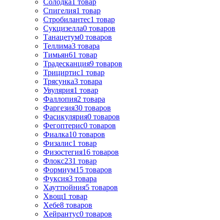
Солодка
1
товар
Спигелия
1
товар
Стробилантес
1
товар
Сукцизелла
0
товаров
Танацетум
0
товаров
Теллима
3
товара
Тимьян
61
товар
Традесканция
9
товаров
Трициртис
1
товар
Трясунка
3
товара
Увулярия
1
товар
Фаллопия
2
товара
Фаргезия
30
товаров
Фасикулярия
0
товаров
Фегоптерис
0
товаров
Фиалка
10
товаров
Физалис
1
товар
Физостегия
16
товаров
Флокс
231
товар
Формиум
15
товаров
Фуксия
3
товара
Хауттюйния
5
товаров
Хвощ
1
товар
Хебе
8
товаров
Хейрантус
0
товаров