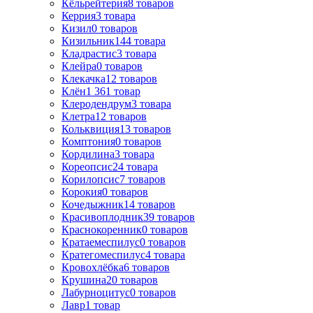
Кёльрейтерия
8
товаров
Керрия
3
товара
Кизил
0
товаров
Кизильник
144
товара
Кладрастис
3
товара
Клейра
0
товаров
Клекачка
12
товаров
Клён
1 361
товар
Клеродендрум
3
товара
Клетра
12
товаров
Кольквиция
13
товаров
Комптония
0
товаров
Кордилина
3
товара
Кореопсис
24
товара
Корилопсис
7
товаров
Корокия
0
товаров
Кочедыжник
14
товаров
Красивоплодник
39
товаров
Краснокоренник
0
товаров
Кратаемеспилус
0
товаров
Кратегомеспилус
4
товара
Кровохлёбка
6
товаров
Крушина
20
товаров
Лабурноцитус
0
товаров
Лавр
1
товар