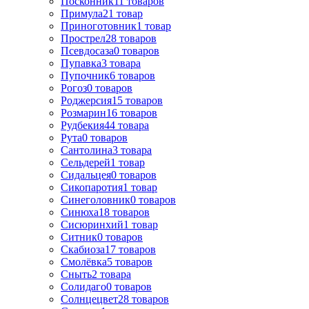
Посконник
11
товаров
Примула
21
товар
Приноготовник
1
товар
Прострел
28
товаров
Псевдосаза
0
товаров
Пупавка
3
товара
Пупочник
6
товаров
Рогоз
0
товаров
Роджерсия
15
товаров
Розмарин
16
товаров
Рудбекия
44
товара
Рута
0
товаров
Сантолина
3
товара
Сельдерей
1
товар
Сидальцея
0
товаров
Сикопаротия
1
товар
Синеголовник
0
товаров
Синюха
18
товаров
Сисюринхий
1
товар
Ситник
0
товаров
Скабиоза
17
товаров
Смолёвка
5
товаров
Сныть
2
товара
Солидаго
0
товаров
Солнцецвет
28
товаров