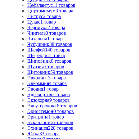
Цефалантус
11
товаров
Циртомимум
3
товара
Цитрус
2
товара
Цукас
1
товар
Черёмуха
2
товара
Чингиль
0
товаров
Читальпа
1
товар
Чубушник
88
товаров
Шалфей
140
товаров
Шефердия
1
товар
Шиповник
0
товаров
Шуазия
5
товаров
Щитовник
59
товаров
Эвкалипт
3
товара
Эвкоммия
4
товара
Эводия
1
товар
Эдгевортия
2
товара
Экзохорда
9
товаров
Элеутерококк
6
товаров
Эриостемон
0
товаров
Эритрина
1
товар
Эскаллония
5
товаров
Эхинацея
228
товаров
Юкка
33
товара