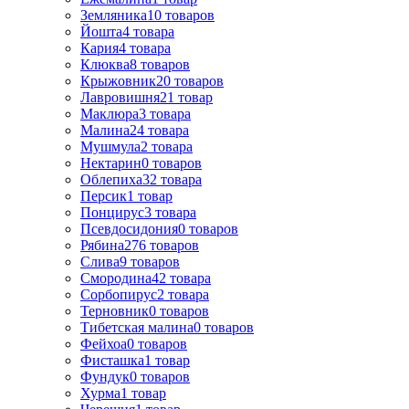
Земляника
10
товаров
Йошта
4
товара
Кария
4
товара
Клюква
8
товаров
Крыжовник
20
товаров
Лавровишня
21
товар
Маклюра
3
товара
Малина
24
товара
Мушмула
2
товара
Нектарин
0
товаров
Облепиха
32
товара
Персик
1
товар
Понцирус
3
товара
Псевдосидония
0
товаров
Рябина
276
товаров
Слива
9
товаров
Смородина
42
товара
Сорбопирус
2
товара
Терновник
0
товаров
Тибетская малина
0
товаров
Фейхоа
0
товаров
Фисташка
1
товар
Фундук
0
товаров
Хурма
1
товар