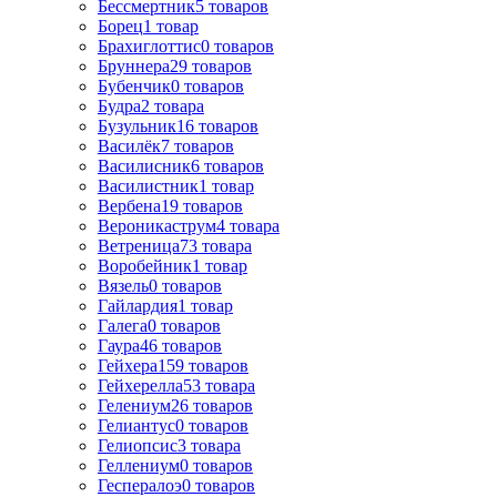
Бессмертник
5
товаров
Борец
1
товар
Брахиглоттис
0
товаров
Бруннера
29
товаров
Бубенчик
0
товаров
Будра
2
товара
Бузульник
16
товаров
Василёк
7
товаров
Василисник
6
товаров
Василистник
1
товар
Вербена
19
товаров
Вероникаструм
4
товара
Ветреница
73
товара
Воробейник
1
товар
Вязель
0
товаров
Гайлардия
1
товар
Галега
0
товаров
Гаура
46
товаров
Гейхера
159
товаров
Гейхерелла
53
товара
Гелениум
26
товаров
Гелиантус
0
товаров
Гелиопсис
3
товара
Геллениум
0
товаров
Геспералоэ
0
товаров