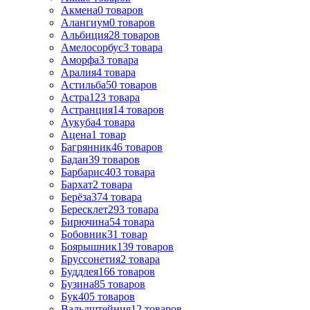
Акмена
0
товаров
Алангиум
0
товаров
Альбиция
28
товаров
Амелосорбус
3
товара
Аморфа
3
товара
Аралия
4
товара
Астильба
50
товаров
Астра
123
товара
Астранция
14
товаров
Аукуба
4
товара
Ацена
1
товар
Багрянник
46
товаров
Бадан
39
товаров
Барбарис
403
товара
Бархат
2
товара
Берёза
374
товара
Бересклет
293
товара
Бирючина
54
товара
Бобовник
31
товар
Боярышник
139
товаров
Бруссонетия
2
товара
Буддлея
166
товаров
Бузина
85
товаров
Бук
405
товаров
Вальдштейния
12
товаров