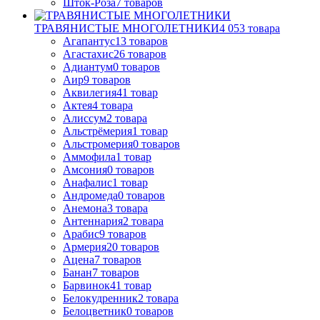
Шток-Роза
7
товаров
ТРАВЯНИСТЫЕ МНОГОЛЕТНИКИ
4 053
товара
Агапантус
13
товаров
Агастахис
26
товаров
Адиантум
0
товаров
Аир
9
товаров
Аквилегия
41
товар
Актея
4
товара
Алиссум
2
товара
Альстрёмерия
1
товар
Альстромерия
0
товаров
Аммофила
1
товар
Амсония
0
товаров
Анафалис
1
товар
Андромеда
0
товаров
Анемона
3
товара
Антеннария
2
товара
Арабис
9
товаров
Армерия
20
товаров
Ацена
7
товаров
Банан
7
товаров
Барвинок
41
товар
Белокудренник
2
товара
Белоцветник
0
товаров