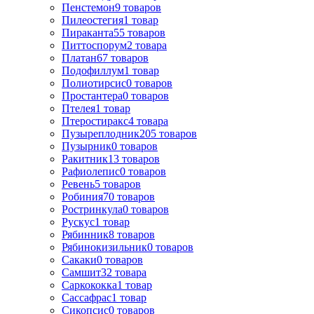
Пенстемон
9
товаров
Пилеостегия
1
товар
Пираканта
55
товаров
Питтоспорум
2
товара
Платан
67
товаров
Подофиллум
1
товар
Полиотирсис
0
товаров
Простантера
0
товаров
Птелея
1
товар
Птеростиракс
4
товара
Пузыреплодник
205
товаров
Пузырник
0
товаров
Ракитник
13
товаров
Рафиолепис
0
товаров
Ревень
5
товаров
Робиния
70
товаров
Ростринкула
0
товаров
Рускус
1
товар
Рябинник
8
товаров
Рябинокизильник
0
товаров
Сакаки
0
товаров
Самшит
32
товара
Саркококка
1
товар
Сассафрас
1
товар
Сикопсис
0
товаров