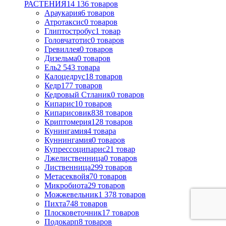
РАСТЕНИЯ
14 136
товаров
Араукария
6
товаров
Атротаксис
0
товаров
Глиптостробус
1
товар
Головчатотис
0
товаров
Гревиллея
0
товаров
Дизельма
0
товаров
Ель
2 543
товара
Калоцедрус
18
товаров
Кедр
177
товаров
Кедровый Стланик
0
товаров
Кипарис
10
товаров
Кипарисовик
838
товаров
Криптомерия
128
товаров
Кунингамия
4
товара
Куннингамия
0
товаров
Купрессоципарис
21
товар
Лжелиственница
0
товаров
Лиственница
299
товаров
Метасеквойя
70
товаров
Микробиота
29
товаров
Можжевельник
1 378
товаров
Пихта
748
товаров
Плосковеточник
17
товаров
Подокарп
8
товаров