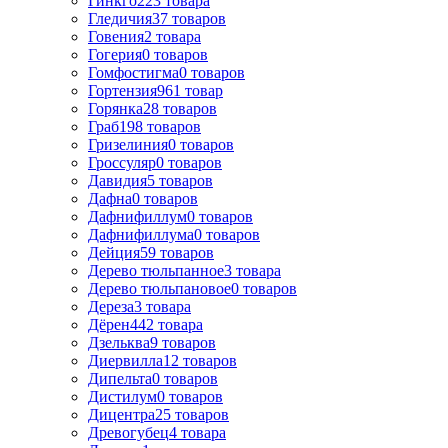
Гинкго
223
товара
Гледичия
37
товаров
Говения
2
товара
Гогерия
0
товаров
Гомфостигма
0
товаров
Гортензия
961
товар
Горянка
28
товаров
Граб
198
товаров
Гризелиния
0
товаров
Гроссуляр
0
товаров
Давидия
5
товаров
Дафна
0
товаров
Дафнифиллум
0
товаров
Дафнифиллума
0
товаров
Дейция
59
товаров
Дерево тюльпанное
3
товара
Дерево тюльпановое
0
товаров
Дереза
3
товара
Дёрен
442
товара
Дзельква
9
товаров
Диервилла
12
товаров
Дипельта
0
товаров
Дистилум
0
товаров
Дицентра
25
товаров
Древогубец
4
товара