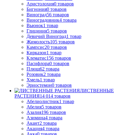
Аристолохия
0
товаров
Бигнония
0
товаров
Виноград
56
товаров
Виноградовник
4
товара
Вьюнок
1
товар
Глициния
5
товаров
Девичий Виноград
1
товар
Жимолость
105
товаров
Кампсис
20
товаров
Кирказон
1
товар
Клематис
156
товаров
Пасифлора
0
товаров
Плющ
62
товара
Розовик
2
товара
Хмель
1
товар
Эриостемон
0
товаров
ЛИСТВЕННЫЕ
РАСТЕНИЯ
14 014
товаров
Абелиолистник
1
товар
Абелия
5
товаров
Азалия
196
товаров
Азимина
4
товара
Акант
2
товара
Акация
4
товара
Акка
0
товаров