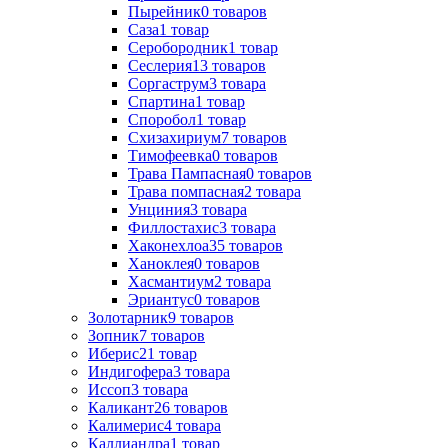
Пырейник
0
товаров
Саза
1
товар
Серобородник
1
товар
Сеслерия
13
товаров
Соргаструм
3
товара
Спартина
1
товар
Споробол
1
товар
Схизахириум
7
товаров
Тимофеевка
0
товаров
Трава Пампасная
0
товаров
Трава помпасная
2
товара
Унциния
3
товара
Филлостахис
3
товара
Хаконехлоа
35
товаров
Ханоклея
0
товаров
Хасмантиум
2
товара
Эриантус
0
товаров
Золотарник
9
товаров
Зопник
7
товаров
Иберис
21
товар
Индигофера
3
товара
Иссоп
3
товара
Каликант
26
товаров
Калимерис
4
товара
Каллиандра
1
товар