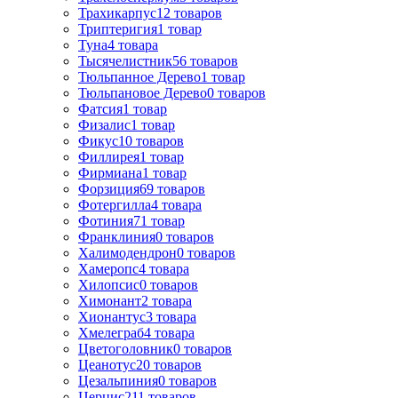
Трахикарпус
12
товаров
Триптеригия
1
товар
Туна
4
товара
Тысячелистник
56
товаров
Тюльпанное Дерево
1
товар
Тюльпановое Дерево
0
товаров
Фатсия
1
товар
Физалис
1
товар
Фикус
10
товаров
Филлирея
1
товар
Фирмиана
1
товар
Форзиция
69
товаров
Фотергилла
4
товара
Фотиния
71
товар
Франклиния
0
товаров
Халимодендрон
0
товаров
Хамеропс
4
товара
Хилопсис
0
товаров
Химонант
2
товара
Хионантус
3
товара
Хмелеграб
4
товара
Цветоголовник
0
товаров
Цеанотус
20
товаров
Цезальпиния
0
товаров
Церцис
211
товаров