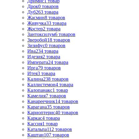
Дримис
1
товар
Дрок
0
товаров
Дуб
263
товара
Жасмин
8
товаров
Живучка
33
товара
Жостер
2
товара
Зантоксилум
6
товаров
Зверобой
18
товаров
Зизифус
0
товаров
Ива
234
товара
Идезия
2
товара
Императа
24
товара
Ирга
79
товаров
Итея
3
товара
Калина
238
товаров
Каллистемон
4
товара
Калопанакс
1
товар
Камелия
7
товаров
Канареечник
14
товаров
Карагана
35
товаров
Кариоптерис
40
товаров
Каркас
4
товара
Кассия
1
товар
Катальпа
112
товаров
Каштан
107
товаров