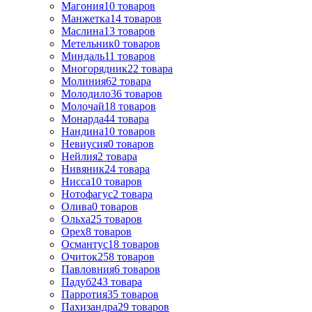
Магония
10
товаров
Манжетка
14
товаров
Маслина
13
товаров
Метельник
0
товаров
Миндаль
11
товаров
Многорядник
22
товара
Молиния
62
товара
Молодило
36
товаров
Молочай
18
товаров
Монарда
44
товара
Нандина
10
товаров
Невиусия
0
товаров
Нейлия
2
товара
Нивяник
24
товара
Нисса
10
товаров
Нотофагус
2
товара
Олива
0
товаров
Ольха
25
товаров
Орех
8
товаров
Османтус
18
товаров
Очиток
258
товаров
Павловния
6
товаров
Падуб
243
товара
Парротия
35
товаров
Пахизандра
29
товаров