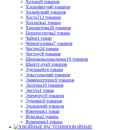
Хелона
9
товаров
Хлорофитум
0
товаров
Хольбелия
0
товаров
Хоста
712
товаров
Хохлатка
2
товара
Хризантема
28
товаров
Цератостигма
2
товара
Чабер
1
товар
Черноголовка
7
товаров
Чистец
24
товара
Чистоус
8
товаров
Ширококолокольчик
19
товаров
Шнитт-лук
0
товаров
Эдельвейс
4
товара
Эльсгольция
0
товаров
Эмменоптерис
0
товаров
Энотера
10
товаров
Энсета
1
товар
Эремурус
0
товаров
Эукомис
0
товаров
Эхинацея
0
товаров
Язвенник
1
товар
Ясколка
2
товара
Ясменник
3
товара
ХВОЙНЫЕ