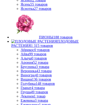
Ясенец
2
товара
Ясень
55
товаров
Яснотка
27
товаров
ПИОНЫ
188
товаров
ПЛОДОВЫЕ
РАСТЕНИЯ
1 315
товаров
Абрикос
0
товаров
Айва
99
товаров
Алыча
0
товаров
Арония
52
товара
Брусника
3
товара
Вероника
43
товара
Виноград
0
товаров
Вишня
136
товаров
Голубика
148
товаров
Гранат
4
товара
Груша
49
товаров
Декенея
1
товар
Ежевика
3
товара
Ежемалина
1
товар