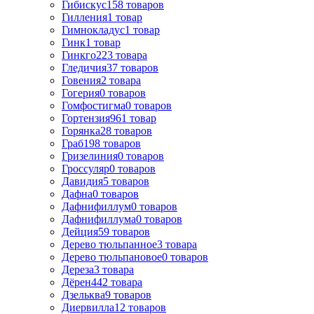
Гибискус
158
товаров
Гилления
1
товар
Гимнокладус
1
товар
Гинк
1
товар
Гинкго
223
товара
Гледичия
37
товаров
Говения
2
товара
Гогерия
0
товаров
Гомфостигма
0
товаров
Гортензия
961
товар
Горянка
28
товаров
Граб
198
товаров
Гризелиния
0
товаров
Гроссуляр
0
товаров
Давидия
5
товаров
Дафна
0
товаров
Дафнифиллум
0
товаров
Дафнифиллума
0
товаров
Дейция
59
товаров
Дерево тюльпанное
3
товара
Дерево тюльпановое
0
товаров
Дереза
3
товара
Дёрен
442
товара
Дзельква
9
товаров
Диервилла
12
товаров