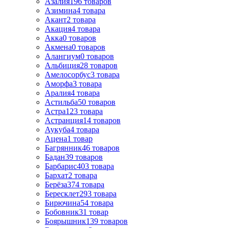
Азалия
196
товаров
Азимина
4
товара
Акант
2
товара
Акация
4
товара
Акка
0
товаров
Акмена
0
товаров
Алангиум
0
товаров
Альбиция
28
товаров
Амелосорбус
3
товара
Аморфа
3
товара
Аралия
4
товара
Астильба
50
товаров
Астра
123
товара
Астранция
14
товаров
Аукуба
4
товара
Ацена
1
товар
Багрянник
46
товаров
Бадан
39
товаров
Барбарис
403
товара
Бархат
2
товара
Берёза
374
товара
Бересклет
293
товара
Бирючина
54
товара
Бобовник
31
товар
Боярышник
139
товаров