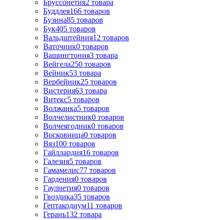
Бруссонетия
2
товара
Буддлея
166
товаров
Бузина
85
товаров
Бук
405
товаров
Вальдштейния
12
товаров
Ваточник
0
товаров
Вашингтония
3
товара
Вейгела
250
товаров
Вейник
53
товара
Вербейник
25
товаров
Вистерия
63
товара
Витекс
5
товаров
Волжанка
5
товаров
Волчелистник
0
товаров
Волчеягодник
0
товаров
Восковница
0
товаров
Вяз
100
товаров
Гайллардия
16
товаров
Галезия
5
товаров
Гамамелис
77
товаров
Гардения
0
товаров
Гаулнетия
0
товаров
Гвоздика
35
товаров
Гептакодиум
11
товаров
Герань
132
товара