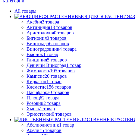
Категории
All
товары
ВЬЮЩИЕСЯ РАСТЕНИЯ
43
Акебия
3
товара
Актинидия
18
товаров
Аристолохия
0
товаров
Бигнония
0
товаров
Виноград
56
товаров
Виноградовник
4
товара
Вьюнок
1
товар
Глициния
5
товаров
Девичий Виноград
1
товар
Жимолость
105
товаров
Кампсис
20
товаров
Кирказон
1
товар
Клематис
156
товаров
Пасифлора
0
товаров
Плющ
62
товара
Розовик
2
товара
Хмель
1
товар
Эриостемон
0
товаров
ЛИСТВЕННЫЕ РАСТЕН
Абелиолистник
1
товар
Абелия
5
товаров