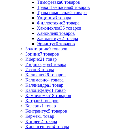
Тимофеевка
0
товаров
Трава Пампасная
0
товаров
Трава помпасная
2
товара
Унциния
3
товара
Филлостахис
3
товара
Хаконехлоа
35
товаров
Ханоклея
0
товаров
Хасмантиум
2
товара
Эриантус
0
товаров
Золотарник
9
товаров
Зопник
7
товаров
Иберис
21
товар
Индигофера
3
товара
Иссоп
3
товара
Каликант
26
товаров
Калимерис
4
товара
Каллиандра
1
товар
Калоцефалус
1
товар
Камнеломка
18
товаров
Катран
0
товаров
Келерия
1
товар
Кентрантус
5
товаров
Кермек
1
товар
Кипрей
2
товара
Киренгешома
4
товара