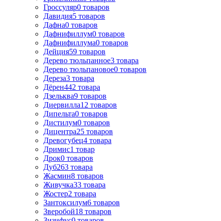
Гроссуляр
0
товаров
Давидия
5
товаров
Дафна
0
товаров
Дафнифиллум
0
товаров
Дафнифиллума
0
товаров
Дейция
59
товаров
Дерево тюльпанное
3
товара
Дерево тюльпановое
0
товаров
Дереза
3
товара
Дёрен
442
товара
Дзельква
9
товаров
Диервилла
12
товаров
Дипельта
0
товаров
Дистилум
0
товаров
Дицентра
25
товаров
Древогубец
4
товара
Дримис
1
товар
Дрок
0
товаров
Дуб
263
товара
Жасмин
8
товаров
Живучка
33
товара
Жостер
2
товара
Зантоксилум
6
товаров
Зверобой
18
товаров
Зизифус
0
товаров