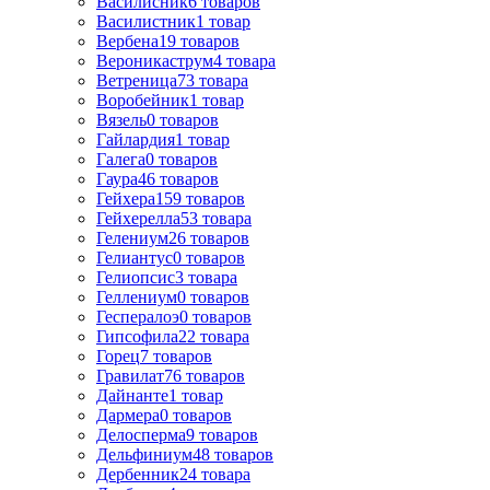
Василисник
6
товаров
Василистник
1
товар
Вербена
19
товаров
Вероникаструм
4
товара
Ветреница
73
товара
Воробейник
1
товар
Вязель
0
товаров
Гайлардия
1
товар
Галега
0
товаров
Гаура
46
товаров
Гейхера
159
товаров
Гейхерелла
53
товара
Гелениум
26
товаров
Гелиантус
0
товаров
Гелиопсис
3
товара
Геллениум
0
товаров
Геспералоэ
0
товаров
Гипсофила
22
товара
Горец
7
товаров
Гравилат
76
товаров
Дайнанте
1
товар
Дармера
0
товаров
Делосперма
9
товаров
Дельфиниум
48
товаров
Дербенник
24
товара