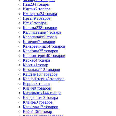
Ива
234
товара
Идезия
2
товара
Императа
24
товара
Ирга
79
товаров
Итея
3
товара
Калина
238
товаров
Каллистемон
4
товара
Калопанакс
1
товар
Камелия
7
товаров
Канареечник
14
товаров
Карагана
35
товаров
Кариоптерис
40
товаров
Каркас
4
товара
Кассия
1
товар
Катальпа
112
товаров
Каштан
107
товаров
Кёльрейтерия
8
товаров
Керрия
3
товара
Кизил
0
товаров
Кизильник
144
товара
Кладрастис
3
товара
Клейра
0
товаров
Клекачка
12
товаров
Клён
1 361
товар