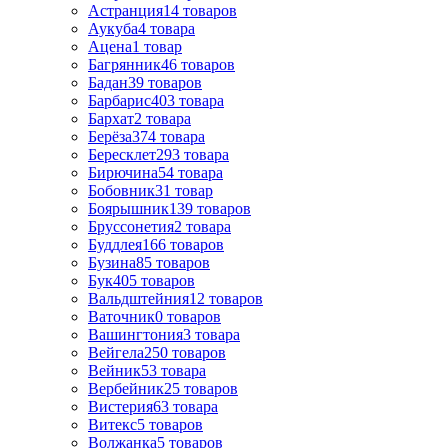
Астранция
14
товаров
Аукуба
4
товара
Ацена
1
товар
Багрянник
46
товаров
Бадан
39
товаров
Барбарис
403
товара
Бархат
2
товара
Берёза
374
товара
Бересклет
293
товара
Бирючина
54
товара
Бобовник
31
товар
Боярышник
139
товаров
Бруссонетия
2
товара
Буддлея
166
товаров
Бузина
85
товаров
Бук
405
товаров
Вальдштейния
12
товаров
Ваточник
0
товаров
Вашингтония
3
товара
Вейгела
250
товаров
Вейник
53
товара
Вербейник
25
товаров
Вистерия
63
товара
Витекс
5
товаров
Волжанка
5
товаров