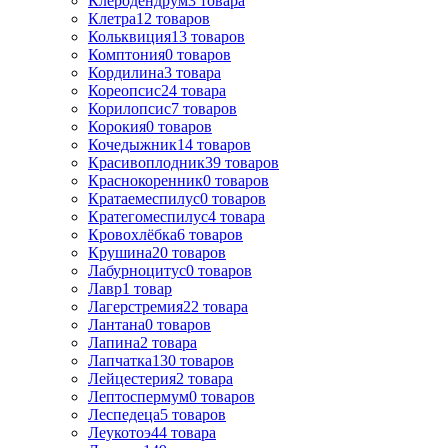
Клеродендрум
3
товара
Клетра
12
товаров
Кольквиция
13
товаров
Комптония
0
товаров
Кордилина
3
товара
Кореопсис
24
товара
Корилопсис
7
товаров
Корокия
0
товаров
Кочедыжник
14
товаров
Красивоплодник
39
товаров
Краснокоренник
0
товаров
Кратаемеспилус
0
товаров
Кратегомеспилус
4
товара
Кровохлёбка
6
товаров
Крушина
20
товаров
Лабурноцитус
0
товаров
Лавр
1
товар
Лагерстремия
22
товара
Лантана
0
товаров
Лапина
2
товара
Лапчатка
130
товаров
Лейцестерия
2
товара
Лептоспермум
0
товаров
Леспедеца
5
товаров
Леукотоэ
44
товара