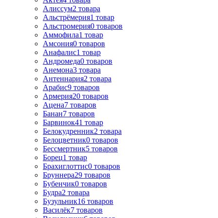
Алиссум
2
товара
Альстрёмерия
1
товар
Альстромерия
0
товаров
Аммофила
1
товар
Амсония
0
товаров
Анафалис
1
товар
Андромеда
0
товаров
Анемона
3
товара
Антеннария
2
товара
Арабис
9
товаров
Армерия
20
товаров
Ацена
7
товаров
Банан
7
товаров
Барвинок
41
товар
Белокудренник
2
товара
Белоцветник
0
товаров
Бессмертник
5
товаров
Борец
1
товар
Брахиглоттис
0
товаров
Бруннера
29
товаров
Бубенчик
0
товаров
Будра
2
товара
Бузульник
16
товаров
Василёк
7
товаров