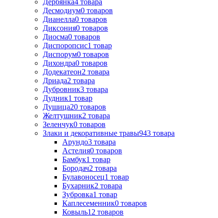
Дербянка
4
товара
Десмодиум
0
товаров
Дианелла
0
товаров
Диксония
0
товаров
Диосма
0
товаров
Диспоропсис
1
товар
Диспорум
0
товаров
Дихондра
0
товаров
Додекатеон
2
товара
Дриада
2
товара
Дубровник
3
товара
Дудник
1
товар
Душица
20
товаров
Желтушник
2
товара
Зеленчук
0
товаров
Злаки и декоративные травы
943
товара
Арундо
3
товара
Астелия
0
товаров
Бамбук
1
товар
Бородач
2
товара
Булавоносец
1
товар
Бухарник
2
товара
Зубровка
1
товар
Каплесеменник
0
товаров
Ковыль
12
товаров