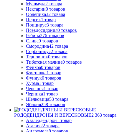
Мушмула
2
товара
Нектарин
0
товаров
Облепиха
32
товара
Персик
1
товар
Понцирус
3
товара
Псевдосидония
0
товаров
Рябина
276
товаров
Слива
9
товаров
Смородина
42
товара
Сорбопирус
2
товара
Терновник
0
товаров
Тибетская малина
0
товаров
Фейхоа
0
товаров
Фисташка
1
товар
Фундук
0
товаров
Хурма
1
товар
Черешня
1
товар
Черника
1
товар
Шелковица
53
товара
Яблоня
258
товаров
РОДОДЕНДРОНЫ И ВЕРЕСКОВЫЕ
2 363
товара
Азалеодендрон
1
товар
Азалия
22
товара
Андромеда
8
товаров