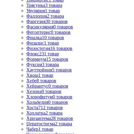
Трясунка
3
товара
Увулярия
1
товар
Фаллопия
2
товара
Фаргезия
30
товаров
Фасикулярия
0
товаров
Фегоптерис
0
товаров
Фиалка
10
товаров
Физалис
1
товар
Физостегия
16
товаров
Флокс
231
товар
Формиум
15
товаров
Фуксия
3
товара
Хауттюйния
5
товаров
Хвощ
1
товар
Хебе
8
товаров
Хейрантус
0
товаров
Хелона
9
товаров
Хлорофитум
0
товаров
Хольбелия
0
товаров
Хоста
712
товаров
Хохлатка
2
товара
Хризантема
28
товаров
Цератостигма
2
товара
Чабер
1
товар