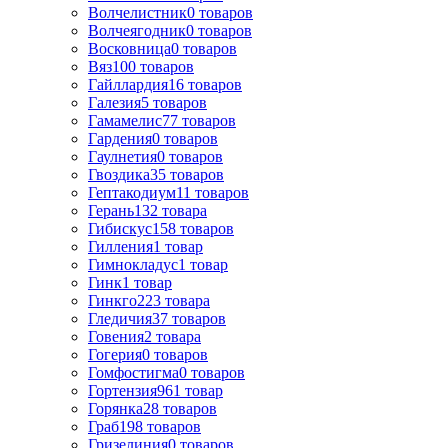
Волчелистник
0
товаров
Волчеягодник
0
товаров
Восковница
0
товаров
Вяз
100
товаров
Гайллардия
16
товаров
Галезия
5
товаров
Гамамелис
77
товаров
Гардения
0
товаров
Гаулнетия
0
товаров
Гвоздика
35
товаров
Гептакодиум
11
товаров
Герань
132
товара
Гибискус
158
товаров
Гилления
1
товар
Гимнокладус
1
товар
Гинк
1
товар
Гинкго
223
товара
Гледичия
37
товаров
Говения
2
товара
Гогерия
0
товаров
Гомфостигма
0
товаров
Гортензия
961
товар
Горянка
28
товаров
Граб
198
товаров
Гризелиния
0
товаров