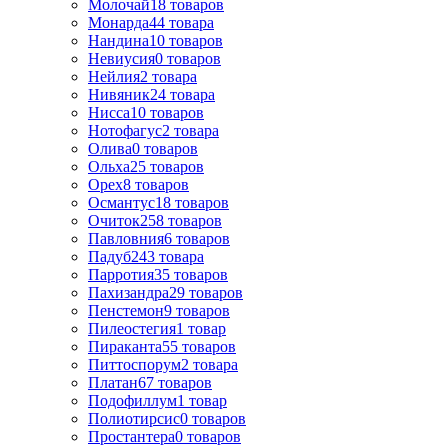
Молочай
18
товаров
Монарда
44
товара
Нандина
10
товаров
Невиусия
0
товаров
Нейлия
2
товара
Нивяник
24
товара
Нисса
10
товаров
Нотофагус
2
товара
Олива
0
товаров
Ольха
25
товаров
Орех
8
товаров
Османтус
18
товаров
Очиток
258
товаров
Павловния
6
товаров
Падуб
243
товара
Парротия
35
товаров
Пахизандра
29
товаров
Пенстемон
9
товаров
Пилеостегия
1
товар
Пираканта
55
товаров
Питтоспорум
2
товара
Платан
67
товаров
Подофиллум
1
товар
Полиотирсис
0
товаров
Простантера
0
товаров