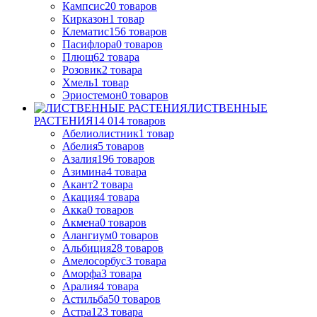
Кампсис
20
товаров
Кирказон
1
товар
Клематис
156
товаров
Пасифлора
0
товаров
Плющ
62
товара
Розовик
2
товара
Хмель
1
товар
Эриостемон
0
товаров
ЛИСТВЕННЫЕ
РАСТЕНИЯ
14 014
товаров
Абелиолистник
1
товар
Абелия
5
товаров
Азалия
196
товаров
Азимина
4
товара
Акант
2
товара
Акация
4
товара
Акка
0
товаров
Акмена
0
товаров
Алангиум
0
товаров
Альбиция
28
товаров
Амелосорбус
3
товара
Аморфа
3
товара
Аралия
4
товара
Астильба
50
товаров
Астра
123
товара