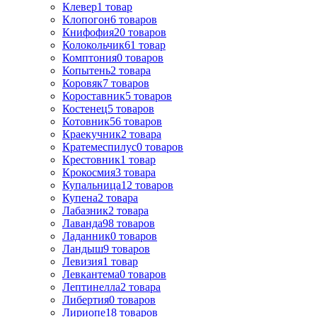
Клевер
1
товар
Клопогон
6
товаров
Книфофия
20
товаров
Колокольчик
61
товар
Комптония
0
товаров
Копытень
2
товара
Коровяк
7
товаров
Короставник
5
товаров
Костенец
5
товаров
Котовник
56
товаров
Краекучник
2
товара
Кратемеспилус
0
товаров
Крестовник
1
товар
Крокосмия
3
товара
Купальница
12
товаров
Купена
2
товара
Лабазник
2
товара
Лаванда
98
товаров
Ладанник
0
товаров
Ландыш
9
товаров
Левизия
1
товар
Левкантема
0
товаров
Лептинелла
2
товара
Либертия
0
товаров
Лириопе
18
товаров