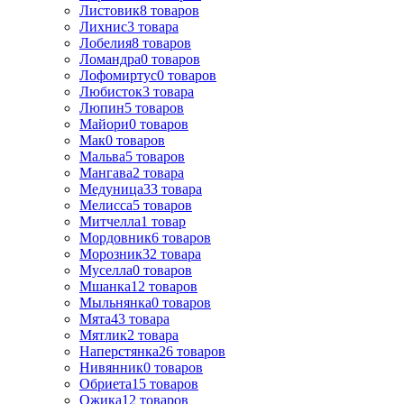
Листовик
8
товаров
Лихнис
3
товара
Лобелия
8
товаров
Ломандра
0
товаров
Лофомиртус
0
товаров
Любисток
3
товара
Люпин
5
товаров
Майори
0
товаров
Мак
0
товаров
Мальва
5
товаров
Мангава
2
товара
Медуница
33
товара
Мелисса
5
товаров
Митчелла
1
товар
Мордовник
6
товаров
Морозник
32
товара
Муселла
0
товаров
Мшанка
12
товаров
Мыльнянка
0
товаров
Мята
43
товара
Мятлик
2
товара
Наперстянка
26
товаров
Нивянник
0
товаров
Обриета
15
товаров
Ожика
12
товаров