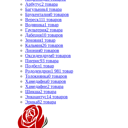
Арбутус
2
товара
Багульник
4
товара
Брукенталия
0
товаров
Вереск
111
товаров
Водяника
1
товар
Гаультерия
2
товара
Дабеция
10
товаров
Зеновия
1
товар
Кальмия
26
товаров
Лиония
0
товаров
Оксидендрум
0
товаров
Пиерис
93
товара
Подбел
1
товар
Рододендрон
1 981
товар
Толокнянка
0
товаров
Хамедафна
0
товаров
Хамедафне
2
товара
Шикша
2
товара
Энкиантус
14
товаров
Эрика
82
товара