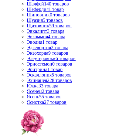
Шалфей
140
товаров
Шефердия
1
товар
Шиповник
0
товаров
Шуазия
5
товаров
Щитовник
59
товаров
Эвкалипт
3
товара
Эвкоммия
4
товара
Эводия
1
товар
Эдгевортия
2
товара
Экзохорда
9
товаров
Элеутерококк
6
товаров
Эриостемон
0
товаров
Эритрина
1
товар
Эскаллония
5
товаров
Эхинацея
228
товаров
Юкка
33
товара
Ясенец
2
товара
Ясень
55
товаров
Яснотка
27
товаров