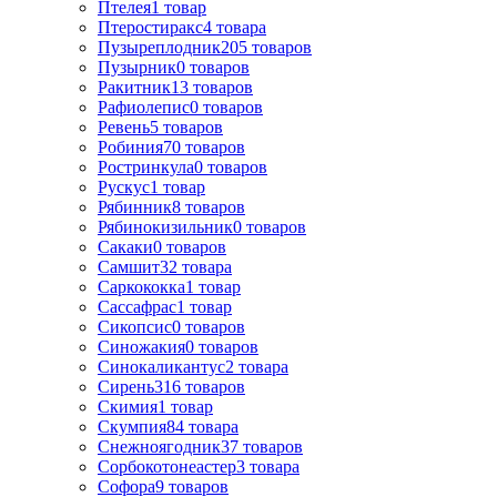
Птелея
1
товар
Птеростиракс
4
товара
Пузыреплодник
205
товаров
Пузырник
0
товаров
Ракитник
13
товаров
Рафиолепис
0
товаров
Ревень
5
товаров
Робиния
70
товаров
Ростринкула
0
товаров
Рускус
1
товар
Рябинник
8
товаров
Рябинокизильник
0
товаров
Сакаки
0
товаров
Самшит
32
товара
Саркококка
1
товар
Сассафрас
1
товар
Сикопсис
0
товаров
Синожакия
0
товаров
Синокаликантус
2
товара
Сирень
316
товаров
Скимия
1
товар
Скумпия
84
товара
Снежноягодник
37
товаров
Сорбокотонеастер
3
товара
Софора
9
товаров