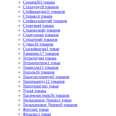
Спирея
263
товара
Стахиурус
8
товаров
Стефанандра
11
товаров
Стиракс
4
товара
Стифнолобиум
8
товаров
Стокезия
4
товара
Странвезия
0
товаров
Страусник
6
товаров
Стюартия
6
товаров
Сумах
16
товаров
Схизофрагма
1
товар
Тамарикс
17
товаров
Тетрадиум
4
товара
Тетрацентрон
1
товар
Тиарелла
13
товаров
Тополь
16
товаров
Трахелоспермум
5
товаров
Трахикарпус
12
товаров
Триптеригия
1
товар
Туна
4
товара
Тысячелистник
56
товаров
Тюльпанное Дерево
1
товар
Тюльпановое Дерево
0
товаров
Фатсия
1
товар
Физалис
1
товар