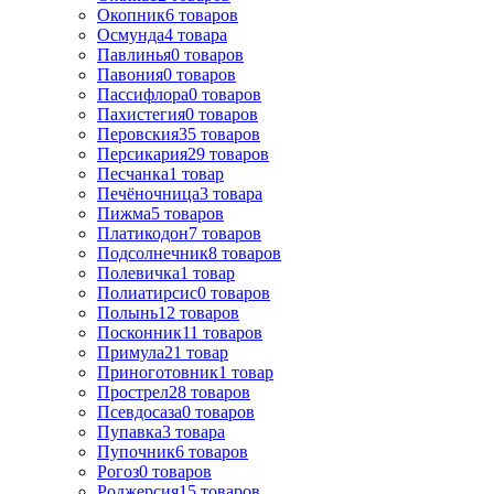
Окопник
6
товаров
Осмунда
4
товара
Павлинья
0
товаров
Павония
0
товаров
Пассифлора
0
товаров
Пахистегия
0
товаров
Перовския
35
товаров
Персикария
29
товаров
Песчанка
1
товар
Печёночница
3
товара
Пижма
5
товаров
Платикодон
7
товаров
Подсолнечник
8
товаров
Полевичка
1
товар
Полиатирсис
0
товаров
Полынь
12
товаров
Посконник
11
товаров
Примула
21
товар
Приноготовник
1
товар
Прострел
28
товаров
Псевдосаза
0
товаров
Пупавка
3
товара
Пупочник
6
товаров
Рогоз
0
товаров
Роджерсия
15
товаров