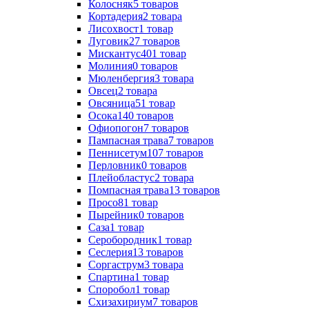
Колосняк
5
товаров
Кортадерия
2
товара
Лисохвост
1
товар
Луговик
27
товаров
Мискантус
401
товар
Молиния
0
товаров
Мюленбергия
3
товара
Овсец
2
товара
Овсяница
51
товар
Осока
140
товаров
Офиопогон
7
товаров
Пампасная трава
7
товаров
Пеннисетум
107
товаров
Перловник
0
товаров
Плейобластус
2
товара
Помпасная трава
13
товаров
Просо
81
товар
Пырейник
0
товаров
Саза
1
товар
Серобородник
1
товар
Сеслерия
13
товаров
Соргаструм
3
товара
Спартина
1
товар
Споробол
1
товар
Схизахириум
7
товаров