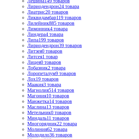
Лещина
149
товаров
Лиpиодендpон
24
товара
Лиатрис
20
товаров
Ликвидамбар
119
товаров
Лилейник
885
товаров
Лимонник
4
товара
Линдера
4
товара
Липа
199
товаров
Лириодендрон
39
товаров
Литзея
0
товаров
Литсея
1
товар
Лицея
0
товаров
Лобазник
2
товара
Лоропеталум
9
товаров
Лох
19
товаров
Маакия
3
товара
Магнолия
514
товаров
Магония
10
товаров
Манжетка
14
товаров
Маслина
13
товаров
Метельник
0
товаров
Миндаль
11
товаров
Многорядник
22
товара
Молиния
62
товара
Молодило
36
товаров