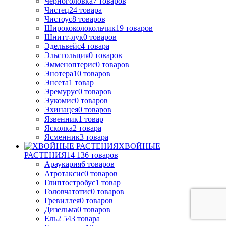
Черноголовка
7
товаров
Чистец
24
товара
Чистоус
8
товаров
Ширококолокольчик
19
товаров
Шнитт-лук
0
товаров
Эдельвейс
4
товара
Эльсгольция
0
товаров
Эмменоптерис
0
товаров
Энотера
10
товаров
Энсета
1
товар
Эремурус
0
товаров
Эукомис
0
товаров
Эхинацея
0
товаров
Язвенник
1
товар
Ясколка
2
товара
Ясменник
3
товара
ХВОЙНЫЕ
РАСТЕНИЯ
14 136
товаров
Араукария
6
товаров
Атротаксис
0
товаров
Глиптостробус
1
товар
Головчатотис
0
товаров
Гревиллея
0
товаров
Дизельма
0
товаров
Ель
2 543
товара