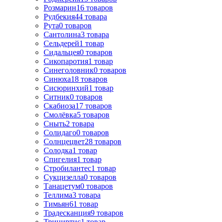
Розмарин
16
товаров
Рудбекия
44
товара
Рута
0
товаров
Сантолина
3
товара
Сельдерей
1
товар
Сидальцея
0
товаров
Сикопаротия
1
товар
Синеголовник
0
товаров
Синюха
18
товаров
Сисюринхий
1
товар
Ситник
0
товаров
Скабиоза
17
товаров
Смолёвка
5
товаров
Сныть
2
товара
Солидаго
0
товаров
Солнцецвет
28
товаров
Солодка
1
товар
Спигелия
1
товар
Стробилантес
1
товар
Сукцизелла
0
товаров
Танацетум
0
товаров
Теллима
3
товара
Тимьян
61
товар
Традесканция
9
товаров
Трициртис
1
товар