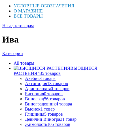
УСЛОВНЫЕ ОБОЗНАЧЕНИЯ
О МАГАЗИНЕ
ВСЕ ТОВАРЫ
Назад к товарам
Ива
Категории
All
товары
ВЬЮЩИЕСЯ
РАСТЕНИЯ
435
товаров
Акебия
3
товара
Актинидия
18
товаров
Аристолохия
0
товаров
Бигнония
0
товаров
Виноград
56
товаров
Виноградовник
4
товара
Вьюнок
1
товар
Глициния
5
товаров
Девичий Виноград
1
товар
Жимолость
105
товаров