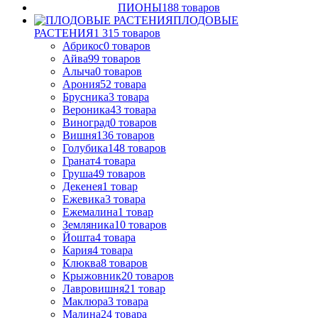
ПИОНЫ
188
товаров
ПЛОДОВЫЕ
РАСТЕНИЯ
1 315
товаров
Абрикос
0
товаров
Айва
99
товаров
Алыча
0
товаров
Арония
52
товара
Брусника
3
товара
Вероника
43
товара
Виноград
0
товаров
Вишня
136
товаров
Голубика
148
товаров
Гранат
4
товара
Груша
49
товаров
Декенея
1
товар
Ежевика
3
товара
Ежемалина
1
товар
Земляника
10
товаров
Йошта
4
товара
Кария
4
товара
Клюква
8
товаров
Крыжовник
20
товаров
Лавровишня
21
товар
Маклюра
3
товара
Малина
24
товара