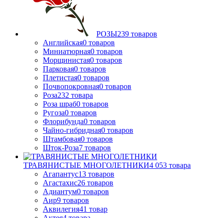
РОЗЫ
239
товаров
Английская
0
товаров
Миниатюрная
0
товаров
Морщинистая
0
товаров
Парковая
0
товаров
Плетистая
0
товаров
Почвопокровная
0
товаров
Роза
232
товара
Роза шраб
0
товаров
Ругоза
0
товаров
Флорибунда
0
товаров
Чайно-гибридная
0
товаров
Штамбовая
0
товаров
Шток-Роза
7
товаров
ТРАВЯНИСТЫЕ МНОГОЛЕТНИКИ
4 053
товара
Агапантус
13
товаров
Агастахис
26
товаров
Адиантум
0
товаров
Аир
9
товаров
Аквилегия
41
товар
Актея
4
товара