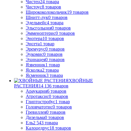
Чистец
24
товара
Чистоус
8
товаров
Ширококолокольчик
19
товаров
Шнитт-лук
0
товаров
Эдельвейс
4
товара
Эльсгольция
0
товаров
Эмменоптерис
0
товаров
Энотера
10
товаров
Энсета
1
товар
Эремурус
0
товаров
Эукомис
0
товаров
Эхинацея
0
товаров
Язвенник
1
товар
Ясколка
2
товара
Ясменник
3
товара
ХВОЙНЫЕ
РАСТЕНИЯ
14 136
товаров
Араукария
6
товаров
Атротаксис
0
товаров
Глиптостробус
1
товар
Головчатотис
0
товаров
Гревиллея
0
товаров
Дизельма
0
товаров
Ель
2 543
товара
Калоцедрус
18
товаров