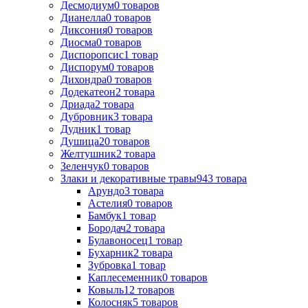
Десмодиум
0
товаров
Дианелла
0
товаров
Диксония
0
товаров
Диосма
0
товаров
Диспоропсис
1
товар
Диспорум
0
товаров
Дихондра
0
товаров
Додекатеон
2
товара
Дриада
2
товара
Дубровник
3
товара
Дудник
1
товар
Душица
20
товаров
Желтушник
2
товара
Зеленчук
0
товаров
Злаки и декоративные травы
943
товара
Арундо
3
товара
Астелия
0
товаров
Бамбук
1
товар
Бородач
2
товара
Булавоносец
1
товар
Бухарник
2
товара
Зубровка
1
товар
Каплесеменник
0
товаров
Ковыль
12
товаров
Колосняк
5
товаров