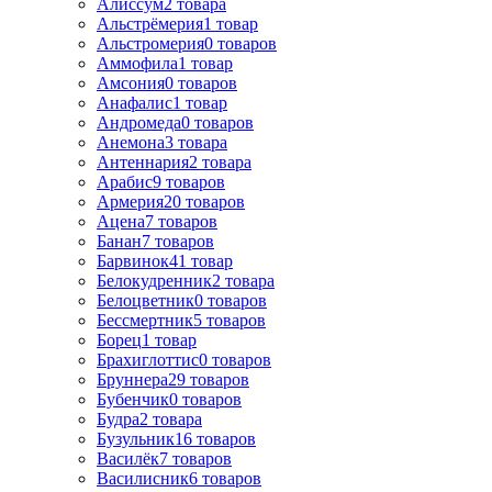
Алиссум
2
товара
Альстрёмерия
1
товар
Альстромерия
0
товаров
Аммофила
1
товар
Амсония
0
товаров
Анафалис
1
товар
Андромеда
0
товаров
Анемона
3
товара
Антеннария
2
товара
Арабис
9
товаров
Армерия
20
товаров
Ацена
7
товаров
Банан
7
товаров
Барвинок
41
товар
Белокудренник
2
товара
Белоцветник
0
товаров
Бессмертник
5
товаров
Борец
1
товар
Брахиглоттис
0
товаров
Бруннера
29
товаров
Бубенчик
0
товаров
Будра
2
товара
Бузульник
16
товаров
Василёк
7
товаров
Василисник
6
товаров