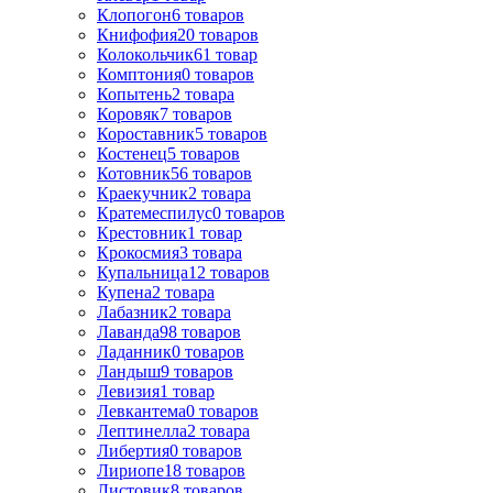
Клопогон
6
товаров
Книфофия
20
товаров
Колокольчик
61
товар
Комптония
0
товаров
Копытень
2
товара
Коровяк
7
товаров
Короставник
5
товаров
Костенец
5
товаров
Котовник
56
товаров
Краекучник
2
товара
Кратемеспилус
0
товаров
Крестовник
1
товар
Крокосмия
3
товара
Купальница
12
товаров
Купена
2
товара
Лабазник
2
товара
Лаванда
98
товаров
Ладанник
0
товаров
Ландыш
9
товаров
Левизия
1
товар
Левкантема
0
товаров
Лептинелла
2
товара
Либертия
0
товаров
Лириопе
18
товаров
Листовик
8
товаров