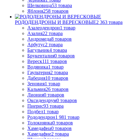
Шелковица
53
товара
Яблоня
258
товаров
РОДОДЕНДРОНЫ И ВЕРЕСКОВЫЕ
2 363
товара
Азалеодендрон
1
товар
Азалия
22
товара
Андромеда
8
товаров
Арбутус
2
товара
Багульник
4
товара
Брукенталия
0
товаров
Вереск
111
товаров
Водяника
1
товар
Гаультерия
2
товара
Дабеция
10
товаров
Зеновия
1
товар
Кальмия
26
товаров
Лиония
0
товаров
Оксидендрум
0
товаров
Пиерис
93
товара
Подбел
1
товар
Рододендрон
1 981
товар
Толокнянка
0
товаров
Хамедафна
0
товаров
Хамедафне
2
товара