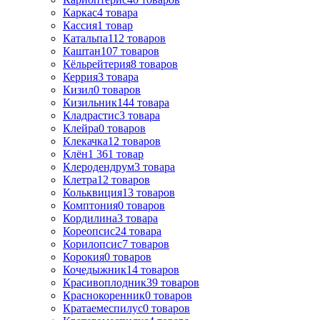
Каркас
4
товара
Кассия
1
товар
Катальпа
112
товаров
Каштан
107
товаров
Кёльрейтерия
8
товаров
Керрия
3
товара
Кизил
0
товаров
Кизильник
144
товара
Кладрастис
3
товара
Клейра
0
товаров
Клекачка
12
товаров
Клён
1 361
товар
Клеродендрум
3
товара
Клетра
12
товаров
Кольквиция
13
товаров
Комптония
0
товаров
Кордилина
3
товара
Кореопсис
24
товара
Корилопсис
7
товаров
Корокия
0
товаров
Кочедыжник
14
товаров
Красивоплодник
39
товаров
Краснокоренник
0
товаров
Кратаемеспилус
0
товаров