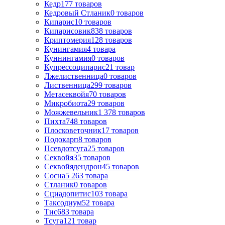
Кедр
177
товаров
Кедровый Стланик
0
товаров
Кипарис
10
товаров
Кипарисовик
838
товаров
Криптомерия
128
товаров
Кунингамия
4
товара
Куннингамия
0
товаров
Купрессоципарис
21
товар
Лжелиственница
0
товаров
Лиственница
299
товаров
Метасеквойя
70
товаров
Микробиота
29
товаров
Можжевельник
1 378
товаров
Пихта
748
товаров
Плосковеточник
17
товаров
Подокарп
8
товаров
Псевдотсуга
25
товаров
Секвойя
35
товаров
Секвойядендрон
45
товаров
Сосна
5 263
товара
Стланик
0
товаров
Сциадопитис
103
товара
Таксодиум
52
товара
Тис
683
товара
Тсуга
121
товар