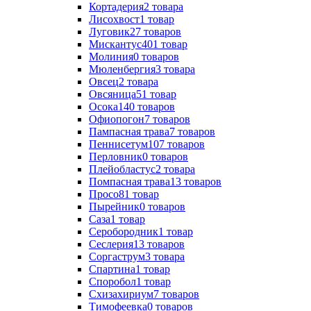
Кортадерия
2
товара
Лисохвост
1
товар
Луговик
27
товаров
Мискантус
401
товар
Молиния
0
товаров
Мюленбергия
3
товара
Овсец
2
товара
Овсяница
51
товар
Осока
140
товаров
Офиопогон
7
товаров
Пампасная трава
7
товаров
Пеннисетум
107
товаров
Перловник
0
товаров
Плейобластус
2
товара
Помпасная трава
13
товаров
Просо
81
товар
Пырейник
0
товаров
Саза
1
товар
Серобородник
1
товар
Сеслерия
13
товаров
Соргаструм
3
товара
Спартина
1
товар
Споробол
1
товар
Схизахириум
7
товаров
Тимофеевка
0
товаров