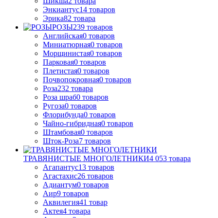
Шикша
2
товара
Энкиантус
14
товаров
Эрика
82
товара
РОЗЫ
239
товаров
Английская
0
товаров
Миниатюрная
0
товаров
Морщинистая
0
товаров
Парковая
0
товаров
Плетистая
0
товаров
Почвопокровная
0
товаров
Роза
232
товара
Роза шраб
0
товаров
Ругоза
0
товаров
Флорибунда
0
товаров
Чайно-гибридная
0
товаров
Штамбовая
0
товаров
Шток-Роза
7
товаров
ТРАВЯНИСТЫЕ МНОГОЛЕТНИКИ
4 053
товара
Агапантус
13
товаров
Агастахис
26
товаров
Адиантум
0
товаров
Аир
9
товаров
Аквилегия
41
товар
Актея
4
товара