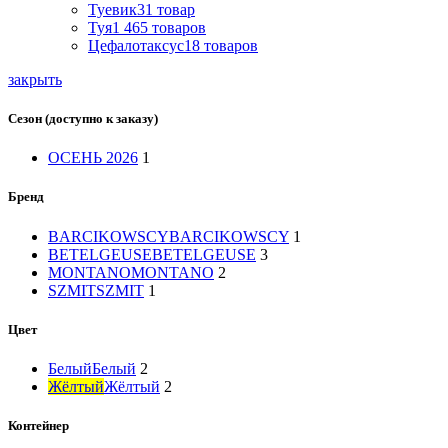
Туевик
31
товар
Туя
1 465
товаров
Цефалотаксус
18
товаров
закрыть
Сезон (доступно к заказу)
ОСЕНЬ 2026
1
Бренд
BARCIKOWSCY
BARCIKOWSCY
1
BETELGEUSE
BETELGEUSE
3
MONTANO
MONTANO
2
SZMIT
SZMIT
1
Цвет
Белый
Белый
2
Жёлтый
Жёлтый
2
Контейнер