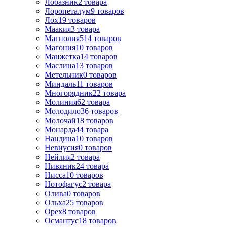
Лобазник
2
товара
Лоропеталум
9
товаров
Лох
19
товаров
Маакия
3
товара
Магнолия
514
товаров
Магония
10
товаров
Манжетка
14
товаров
Маслина
13
товаров
Метельник
0
товаров
Миндаль
11
товаров
Многорядник
22
товара
Молиния
62
товара
Молодило
36
товаров
Молочай
18
товаров
Монарда
44
товара
Нандина
10
товаров
Невиусия
0
товаров
Нейлия
2
товара
Нивяник
24
товара
Нисса
10
товаров
Нотофагус
2
товара
Олива
0
товаров
Ольха
25
товаров
Орех
8
товаров
Османтус
18
товаров