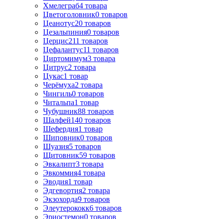
Хмелеграб
4
товара
Цветоголовник
0
товаров
Цеанотус
20
товаров
Цезальпиния
0
товаров
Церцис
211
товаров
Цефалантус
11
товаров
Циртомимум
3
товара
Цитрус
2
товара
Цукас
1
товар
Черёмуха
2
товара
Чингиль
0
товаров
Читальпа
1
товар
Чубушник
88
товаров
Шалфей
140
товаров
Шефердия
1
товар
Шиповник
0
товаров
Шуазия
5
товаров
Щитовник
59
товаров
Эвкалипт
3
товара
Эвкоммия
4
товара
Эводия
1
товар
Эдгевортия
2
товара
Экзохорда
9
товаров
Элеутерококк
6
товаров
Эриостемон
0
товаров