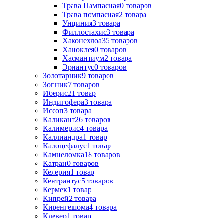
Трава Пампасная
0
товаров
Трава помпасная
2
товара
Унциния
3
товара
Филлостахис
3
товара
Хаконехлоа
35
товаров
Ханоклея
0
товаров
Хасмантиум
2
товара
Эриантус
0
товаров
Золотарник
9
товаров
Зопник
7
товаров
Иберис
21
товар
Индигофера
3
товара
Иссоп
3
товара
Каликант
26
товаров
Калимерис
4
товара
Каллиандра
1
товар
Калоцефалус
1
товар
Камнеломка
18
товаров
Катран
0
товаров
Келерия
1
товар
Кентрантус
5
товаров
Кермек
1
товар
Кипрей
2
товара
Киренгешома
4
товара
Клевер
1
товар