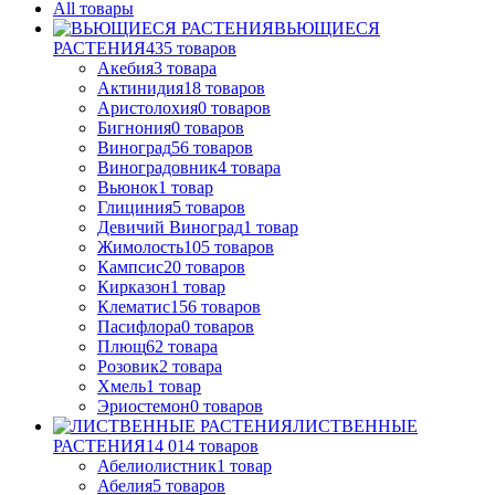
All
товары
ВЬЮЩИЕСЯ
РАСТЕНИЯ
435
товаров
Акебия
3
товара
Актинидия
18
товаров
Аристолохия
0
товаров
Бигнония
0
товаров
Виноград
56
товаров
Виноградовник
4
товара
Вьюнок
1
товар
Глициния
5
товаров
Девичий Виноград
1
товар
Жимолость
105
товаров
Кампсис
20
товаров
Кирказон
1
товар
Клематис
156
товаров
Пасифлора
0
товаров
Плющ
62
товара
Розовик
2
товара
Хмель
1
товар
Эриостемон
0
товаров
ЛИСТВЕННЫЕ
РАСТЕНИЯ
14 014
товаров
Абелиолистник
1
товар
Абелия
5
товаров