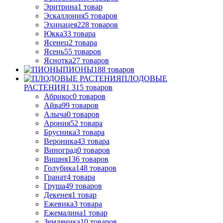
Эритрина
1
товар
Эскаллония
5
товаров
Эхинацея
228
товаров
Юкка
33
товара
Ясенец
2
товара
Ясень
55
товаров
Яснотка
27
товаров
ПИОНЫ
188
товаров
ПЛОДОВЫЕ
РАСТЕНИЯ
1 315
товаров
Абрикос
0
товаров
Айва
99
товаров
Алыча
0
товаров
Арония
52
товара
Брусника
3
товара
Вероника
43
товара
Виноград
0
товаров
Вишня
136
товаров
Голубика
148
товаров
Гранат
4
товара
Груша
49
товаров
Декенея
1
товар
Ежевика
3
товара
Ежемалина
1
товар
Земляника
10
товаров