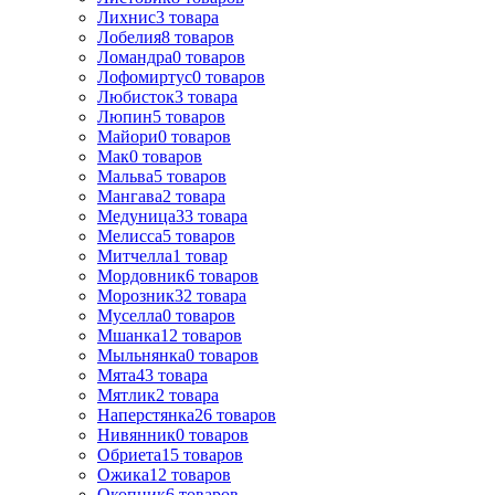
Лихнис
3
товара
Лобелия
8
товаров
Ломандра
0
товаров
Лофомиртус
0
товаров
Любисток
3
товара
Люпин
5
товаров
Майори
0
товаров
Мак
0
товаров
Мальва
5
товаров
Мангава
2
товара
Медуница
33
товара
Мелисса
5
товаров
Митчелла
1
товар
Мордовник
6
товаров
Морозник
32
товара
Муселла
0
товаров
Мшанка
12
товаров
Мыльнянка
0
товаров
Мята
43
товара
Мятлик
2
товара
Наперстянка
26
товаров
Нивянник
0
товаров
Обриета
15
товаров
Ожика
12
товаров
Окопник
6
товаров