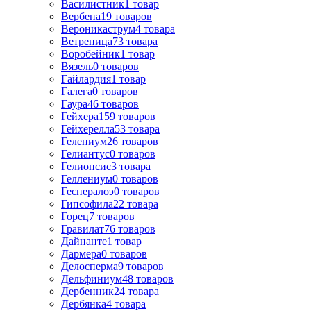
Василистник
1
товар
Вербена
19
товаров
Вероникаструм
4
товара
Ветреница
73
товара
Воробейник
1
товар
Вязель
0
товаров
Гайлардия
1
товар
Галега
0
товаров
Гаура
46
товаров
Гейхера
159
товаров
Гейхерелла
53
товара
Гелениум
26
товаров
Гелиантус
0
товаров
Гелиопсис
3
товара
Геллениум
0
товаров
Геспералоэ
0
товаров
Гипсофила
22
товара
Горец
7
товаров
Гравилат
76
товаров
Дайнанте
1
товар
Дармера
0
товаров
Делосперма
9
товаров
Дельфиниум
48
товаров
Дербенник
24
товара
Дербянка
4
товара