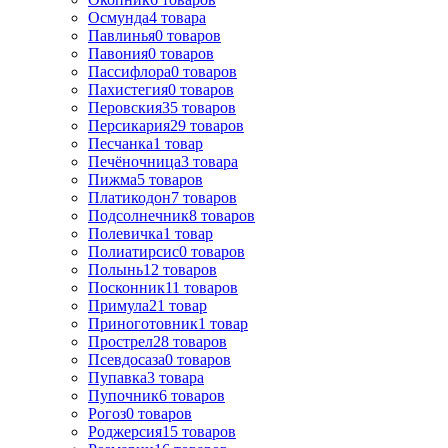
Осмунда
4
товара
Павлинья
0
товаров
Павония
0
товаров
Пассифлора
0
товаров
Пахистегия
0
товаров
Перовския
35
товаров
Персикария
29
товаров
Песчанка
1
товар
Печёночница
3
товара
Пижма
5
товаров
Платикодон
7
товаров
Подсолнечник
8
товаров
Полевичка
1
товар
Полиатирсис
0
товаров
Полынь
12
товаров
Посконник
11
товаров
Примула
21
товар
Приноготовник
1
товар
Прострел
28
товаров
Псевдосаза
0
товаров
Пупавка
3
товара
Пупочник
6
товаров
Рогоз
0
товаров
Роджерсия
15
товаров