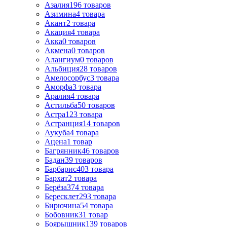
Азалия
196
товаров
Азимина
4
товара
Акант
2
товара
Акация
4
товара
Акка
0
товаров
Акмена
0
товаров
Алангиум
0
товаров
Альбиция
28
товаров
Амелосорбус
3
товара
Аморфа
3
товара
Аралия
4
товара
Астильба
50
товаров
Астра
123
товара
Астранция
14
товаров
Аукуба
4
товара
Ацена
1
товар
Багрянник
46
товаров
Бадан
39
товаров
Барбарис
403
товара
Бархат
2
товара
Берёза
374
товара
Бересклет
293
товара
Бирючина
54
товара
Бобовник
31
товар
Боярышник
139
товаров