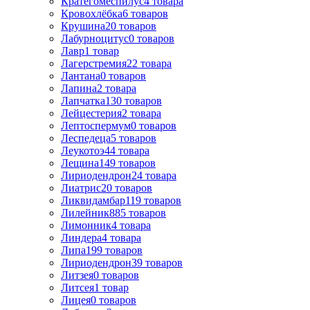
Кратегомеспилус
4
товара
Кровохлёбка
6
товаров
Крушина
20
товаров
Лабурноцитус
0
товаров
Лавр
1
товар
Лагерстремия
22
товара
Лантана
0
товаров
Лапина
2
товара
Лапчатка
130
товаров
Лейцестерия
2
товара
Лептоспермум
0
товаров
Леспедеца
5
товаров
Леукотоэ
44
товара
Лещина
149
товаров
Лиpиодендpон
24
товара
Лиатрис
20
товаров
Ликвидамбар
119
товаров
Лилейник
885
товаров
Лимонник
4
товара
Линдера
4
товара
Липа
199
товаров
Лириодендрон
39
товаров
Литзея
0
товаров
Литсея
1
товар
Лицея
0
товаров