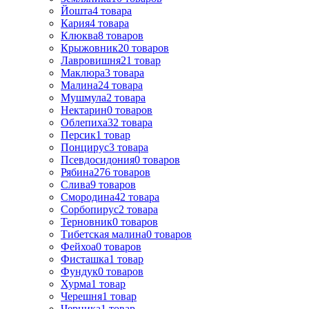
Йошта
4
товара
Кария
4
товара
Клюква
8
товаров
Крыжовник
20
товаров
Лавровишня
21
товар
Маклюра
3
товара
Малина
24
товара
Мушмула
2
товара
Нектарин
0
товаров
Облепиха
32
товара
Персик
1
товар
Понцирус
3
товара
Псевдосидония
0
товаров
Рябина
276
товаров
Слива
9
товаров
Смородина
42
товара
Сорбопирус
2
товара
Терновник
0
товаров
Тибетская малина
0
товаров
Фейхоа
0
товаров
Фисташка
1
товар
Фундук
0
товаров
Хурма
1
товар
Черешня
1
товар
Черника
1
товар