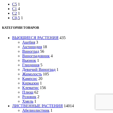
C5
1
C1
4
C2
1
C0,5
1
КАТЕГОРИИ ТОВАРОВ
ВЬЮЩИЕСЯ РАСТЕНИЯ
435
Акебия
3
Актинидия
18
Виноград
56
Виноградовник
4
Вьюнок
1
Глициния
5
Девичий Виноград
1
Жимолость
105
Кампсис
20
Кирказон
1
Клематис
156
Плющ
62
Розовик
2
Хмель
1
ЛИСТВЕННЫЕ РАСТЕНИЯ
14014
Абелиолистник
1