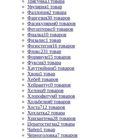
Трясунка
3
товара
Увулярия
1
товар
Фаллопия
2
товара
Фаргезия
30
товаров
Фасикулярия
0
товаров
Фегоптерис
0
товаров
Фиалка
10
товаров
Физалис
1
товар
Физостегия
16
товаров
Флокс
231
товар
Формиум
15
товаров
Фуксия
3
товара
Хауттюйния
5
товаров
Хвощ
1
товар
Хебе
8
товаров
Хейрантус
0
товаров
Хелона
9
товаров
Хлорофитум
0
товаров
Хольбелия
0
товаров
Хоста
712
товаров
Хохлатка
2
товара
Хризантема
28
товаров
Цератостигма
2
товара
Чабер
1
товар
Черноголовка
7
товаров