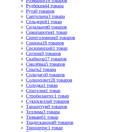
Розмарин
16
товаров
Рудбекия
44
товара
Рута
0
товаров
Сантолина
3
товара
Сельдерей
1
товар
Сидальцея
0
товаров
Сикопаротия
1
товар
Синеголовник
0
товаров
Синюха
18
товаров
Сисюринхий
1
товар
Ситник
0
товаров
Скабиоза
17
товаров
Смолёвка
5
товаров
Сныть
2
товара
Солидаго
0
товаров
Солнцецвет
28
товаров
Солодка
1
товар
Спигелия
1
товар
Стробилантес
1
товар
Сукцизелла
0
товаров
Танацетум
0
товаров
Теллима
3
товара
Тимьян
61
товар
Традесканция
9
товаров
Трициртис
1
товар