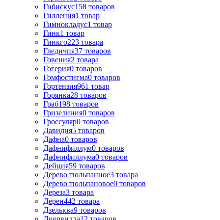
Гибискус
158
товаров
Гилления
1
товар
Гимнокладус
1
товар
Гинк
1
товар
Гинкго
223
товара
Гледичия
37
товаров
Говения
2
товара
Гогерия
0
товаров
Гомфостигма
0
товаров
Гортензия
961
товар
Горянка
28
товаров
Граб
198
товаров
Гризелиния
0
товаров
Гроссуляр
0
товаров
Давидия
5
товаров
Дафна
0
товаров
Дафнифиллум
0
товаров
Дафнифиллума
0
товаров
Дейция
59
товаров
Дерево тюльпанное
3
товара
Дерево тюльпановое
0
товаров
Дереза
3
товара
Дёрен
442
товара
Дзельква
9
товаров
Диервилла
12
товаров