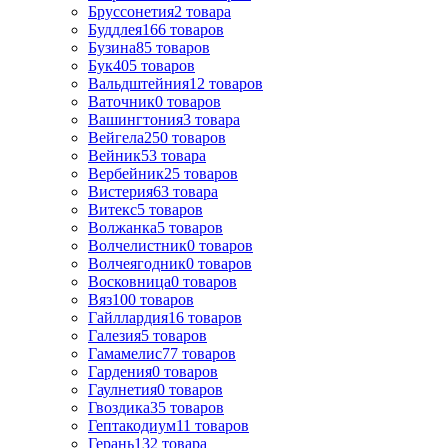
Бруссонетия
2
товара
Буддлея
166
товаров
Бузина
85
товаров
Бук
405
товаров
Вальдштейния
12
товаров
Ваточник
0
товаров
Вашингтония
3
товара
Вейгела
250
товаров
Вейник
53
товара
Вербейник
25
товаров
Вистерия
63
товара
Витекс
5
товаров
Волжанка
5
товаров
Волчелистник
0
товаров
Волчеягодник
0
товаров
Восковница
0
товаров
Вяз
100
товаров
Гайллардия
16
товаров
Галезия
5
товаров
Гамамелис
77
товаров
Гардения
0
товаров
Гаулнетия
0
товаров
Гвоздика
35
товаров
Гептакодиум
11
товаров
Герань
132
товара