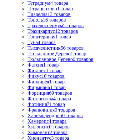
Тетрадиум
4
товара
Тетрацентрон
1
товар
Тиарелла
13
товаров
Тополь
16
товаров
Трахелоспермум
5
товаров
Трахикарпус
12
товаров
Триптеригия
1
товар
Туна
4
товара
Тысячелистник
56
товаров
Тюльпанное Дерево
1
товар
Тюльпановое Дерево
0
товаров
Фатсия
1
товар
Физалис
1
товар
Фикус
10
товаров
Филлирея
1
товар
Фирмиана
1
товар
Форзиция
69
товаров
Фотергилла
4
товара
Фотиния
71
товар
Франклиния
0
товаров
Халимодендрон
0
товаров
Хамеропс
4
товара
Хилопсис
0
товаров
Химонант
2
товара
Хионантус
3
товара