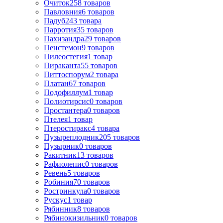
Очиток
258
товаров
Павловния
6
товаров
Падуб
243
товара
Парротия
35
товаров
Пахизандра
29
товаров
Пенстемон
9
товаров
Пилеостегия
1
товар
Пираканта
55
товаров
Питтоспорум
2
товара
Платан
67
товаров
Подофиллум
1
товар
Полиотирсис
0
товаров
Простантера
0
товаров
Птелея
1
товар
Птеростиракс
4
товара
Пузыреплодник
205
товаров
Пузырник
0
товаров
Ракитник
13
товаров
Рафиолепис
0
товаров
Ревень
5
товаров
Робиния
70
товаров
Ростринкула
0
товаров
Рускус
1
товар
Рябинник
8
товаров
Рябинокизильник
0
товаров