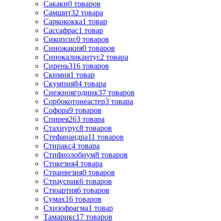
Сакаки
0
товаров
Самшит
32
товара
Саркококка
1
товар
Сассафрас
1
товар
Сикопсис
0
товаров
Синожакия
0
товаров
Синокаликантус
2
товара
Сирень
316
товаров
Скимия
1
товар
Скумпия
84
товара
Снежноягодник
37
товаров
Сорбокотонеастер
3
товара
Софора
9
товаров
Спирея
263
товара
Стахиурус
8
товаров
Стефанандра
11
товаров
Стиракс
4
товара
Стифнолобиум
8
товаров
Стокезия
4
товара
Странвезия
0
товаров
Страусник
6
товаров
Стюартия
6
товаров
Сумах
16
товаров
Схизофрагма
1
товар
Тамарикс
17
товаров