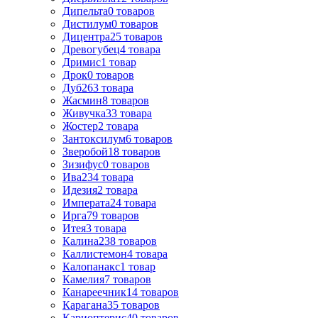
Дипельта
0
товаров
Дистилум
0
товаров
Дицентра
25
товаров
Древогубец
4
товара
Дримис
1
товар
Дрок
0
товаров
Дуб
263
товара
Жасмин
8
товаров
Живучка
33
товара
Жостер
2
товара
Зантоксилум
6
товаров
Зверобой
18
товаров
Зизифус
0
товаров
Ива
234
товара
Идезия
2
товара
Императа
24
товара
Ирга
79
товаров
Итея
3
товара
Калина
238
товаров
Каллистемон
4
товара
Калопанакс
1
товар
Камелия
7
товаров
Канареечник
14
товаров
Карагана
35
товаров
Кариоптерис
40
товаров