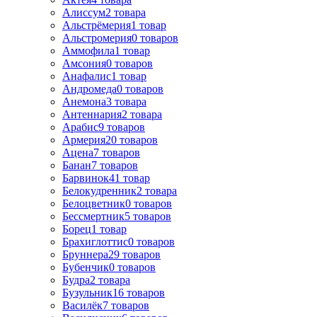
Алиссум
2
товара
Альстрёмерия
1
товар
Альстромерия
0
товаров
Аммофила
1
товар
Амсония
0
товаров
Анафалис
1
товар
Андромеда
0
товаров
Анемона
3
товара
Антеннария
2
товара
Арабис
9
товаров
Армерия
20
товаров
Ацена
7
товаров
Банан
7
товаров
Барвинок
41
товар
Белокудренник
2
товара
Белоцветник
0
товаров
Бессмертник
5
товаров
Борец
1
товар
Брахиглоттис
0
товаров
Бруннера
29
товаров
Бубенчик
0
товаров
Будра
2
товара
Бузульник
16
товаров
Василёк
7
товаров