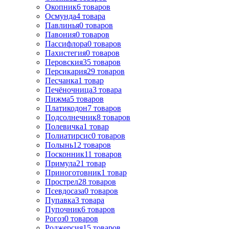
Окопник
6
товаров
Осмунда
4
товара
Павлинья
0
товаров
Павония
0
товаров
Пассифлора
0
товаров
Пахистегия
0
товаров
Перовския
35
товаров
Персикария
29
товаров
Песчанка
1
товар
Печёночница
3
товара
Пижма
5
товаров
Платикодон
7
товаров
Подсолнечник
8
товаров
Полевичка
1
товар
Полиатирсис
0
товаров
Полынь
12
товаров
Посконник
11
товаров
Примула
21
товар
Приноготовник
1
товар
Прострел
28
товаров
Псевдосаза
0
товаров
Пупавка
3
товара
Пупочник
6
товаров
Рогоз
0
товаров
Роджерсия
15
товаров