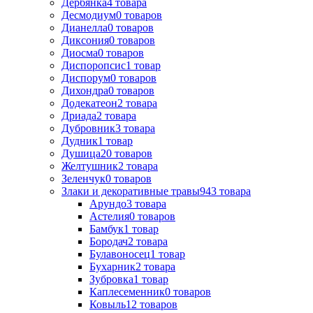
Дербянка
4
товара
Десмодиум
0
товаров
Дианелла
0
товаров
Диксония
0
товаров
Диосма
0
товаров
Диспоропсис
1
товар
Диспорум
0
товаров
Дихондра
0
товаров
Додекатеон
2
товара
Дриада
2
товара
Дубровник
3
товара
Дудник
1
товар
Душица
20
товаров
Желтушник
2
товара
Зеленчук
0
товаров
Злаки и декоративные травы
943
товара
Арундо
3
товара
Астелия
0
товаров
Бамбук
1
товар
Бородач
2
товара
Булавоносец
1
товар
Бухарник
2
товара
Зубровка
1
товар
Каплесеменник
0
товаров
Ковыль
12
товаров