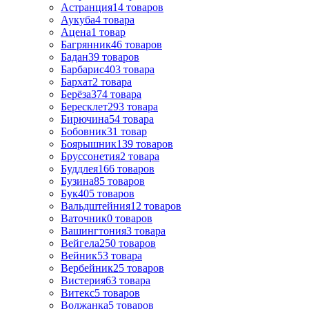
Астранция
14
товаров
Аукуба
4
товара
Ацена
1
товар
Багрянник
46
товаров
Бадан
39
товаров
Барбарис
403
товара
Бархат
2
товара
Берёза
374
товара
Бересклет
293
товара
Бирючина
54
товара
Бобовник
31
товар
Боярышник
139
товаров
Бруссонетия
2
товара
Буддлея
166
товаров
Бузина
85
товаров
Бук
405
товаров
Вальдштейния
12
товаров
Ваточник
0
товаров
Вашингтония
3
товара
Вейгела
250
товаров
Вейник
53
товара
Вербейник
25
товаров
Вистерия
63
товара
Витекс
5
товаров
Волжанка
5
товаров