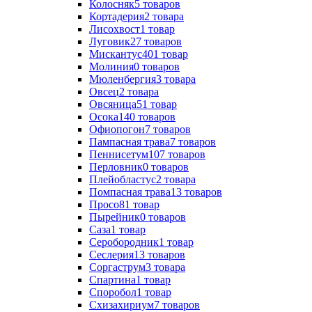
Колосняк
5
товаров
Кортадерия
2
товара
Лисохвост
1
товар
Луговик
27
товаров
Мискантус
401
товар
Молиния
0
товаров
Мюленбергия
3
товара
Овсец
2
товара
Овсяница
51
товар
Осока
140
товаров
Офиопогон
7
товаров
Пампасная трава
7
товаров
Пеннисетум
107
товаров
Перловник
0
товаров
Плейобластус
2
товара
Помпасная трава
13
товаров
Просо
81
товар
Пырейник
0
товаров
Саза
1
товар
Серобородник
1
товар
Сеслерия
13
товаров
Соргаструм
3
товара
Спартина
1
товар
Споробол
1
товар
Схизахириум
7
товаров