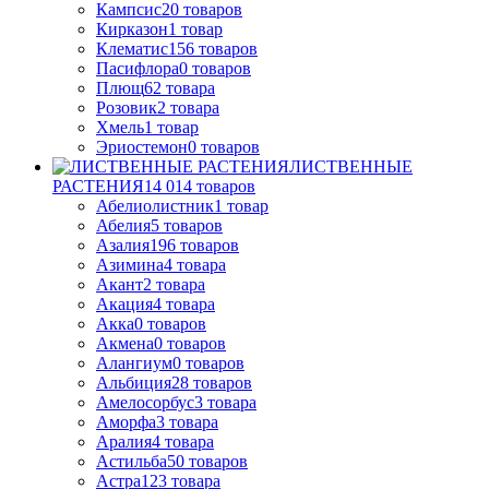
Кампсис
20
товаров
Кирказон
1
товар
Клематис
156
товаров
Пасифлора
0
товаров
Плющ
62
товара
Розовик
2
товара
Хмель
1
товар
Эриостемон
0
товаров
ЛИСТВЕННЫЕ
РАСТЕНИЯ
14 014
товаров
Абелиолистник
1
товар
Абелия
5
товаров
Азалия
196
товаров
Азимина
4
товара
Акант
2
товара
Акация
4
товара
Акка
0
товаров
Акмена
0
товаров
Алангиум
0
товаров
Альбиция
28
товаров
Амелосорбус
3
товара
Аморфа
3
товара
Аралия
4
товара
Астильба
50
товаров
Астра
123
товара