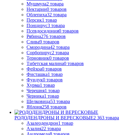
Мушмула
2
товара
Нектарин
0
товаров
Облепиха
32
товара
Персик
1
товар
Понцирус
3
товара
Псевдосидония
0
товаров
Рябина
276
товаров
Слива
9
товаров
Смородина
42
товара
Сорбопирус
2
товара
Терновник
0
товаров
Тибетская малина
0
товаров
Фейхоа
0
товаров
Фисташка
1
товар
Фундук
0
товаров
Хурма
1
товар
Черешня
1
товар
Черника
1
товар
Шелковица
53
товара
Яблоня
258
товаров
РОДОДЕНДРОНЫ И ВЕРЕСКОВЫЕ
2 363
товара
Азалеодендрон
1
товар
Азалия
22
товара
Андромеда
8
товаров