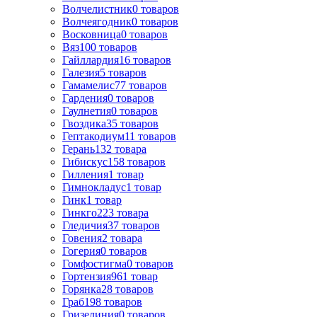
Волчелистник
0
товаров
Волчеягодник
0
товаров
Восковница
0
товаров
Вяз
100
товаров
Гайллардия
16
товаров
Галезия
5
товаров
Гамамелис
77
товаров
Гардения
0
товаров
Гаулнетия
0
товаров
Гвоздика
35
товаров
Гептакодиум
11
товаров
Герань
132
товара
Гибискус
158
товаров
Гилления
1
товар
Гимнокладус
1
товар
Гинк
1
товар
Гинкго
223
товара
Гледичия
37
товаров
Говения
2
товара
Гогерия
0
товаров
Гомфостигма
0
товаров
Гортензия
961
товар
Горянка
28
товаров
Граб
198
товаров
Гризелиния
0
товаров