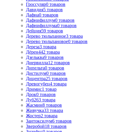
Гроссуляр
0
товаров
Давидия
5
товаров
Дафна
0
товаров
Дафнифиллум
0
товаров
Дафнифиллума
0
товаров
Дейция
59
товаров
Дерево тюльпанное
3
товара
Дерево тюльпановое
0
товаров
Дереза
3
товара
Дёрен
442
товара
Дзельква
9
товаров
Диервилла
12
товаров
Дипельта
0
товаров
Дистилум
0
товаров
Дицентра
25
товаров
Древогубец
4
товара
Дримис
1
товар
Дрок
0
товаров
Дуб
263
товара
Жасмин
8
товаров
Живучка
33
товара
Жостер
2
товара
Зантоксилум
6
товаров
Зверобой
18
товаров
Зизифус
0
товаров