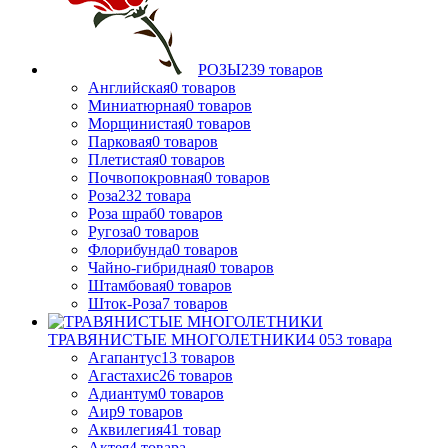
РОЗЫ
239
товаров
Английская
0
товаров
Миниатюрная
0
товаров
Морщинистая
0
товаров
Парковая
0
товаров
Плетистая
0
товаров
Почвопокровная
0
товаров
Роза
232
товара
Роза шраб
0
товаров
Ругоза
0
товаров
Флорибунда
0
товаров
Чайно-гибридная
0
товаров
Штамбовая
0
товаров
Шток-Роза
7
товаров
ТРАВЯНИСТЫЕ МНОГОЛЕТНИКИ
4 053
товара
Агапантус
13
товаров
Агастахис
26
товаров
Адиантум
0
товаров
Аир
9
товаров
Аквилегия
41
товар
Актея
4
товара