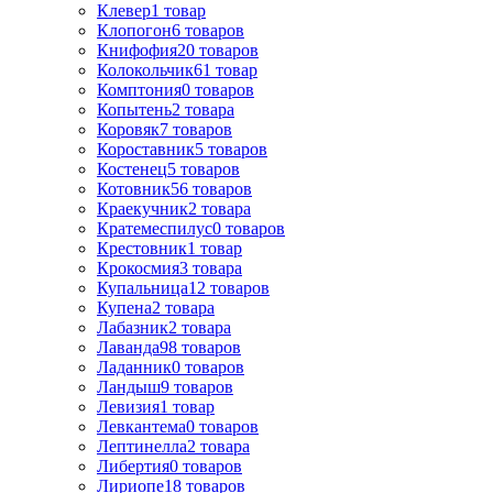
Клевер
1
товар
Клопогон
6
товаров
Книфофия
20
товаров
Колокольчик
61
товар
Комптония
0
товаров
Копытень
2
товара
Коровяк
7
товаров
Короставник
5
товаров
Костенец
5
товаров
Котовник
56
товаров
Краекучник
2
товара
Кратемеспилус
0
товаров
Крестовник
1
товар
Крокосмия
3
товара
Купальница
12
товаров
Купена
2
товара
Лабазник
2
товара
Лаванда
98
товаров
Ладанник
0
товаров
Ландыш
9
товаров
Левизия
1
товар
Левкантема
0
товаров
Лептинелла
2
товара
Либертия
0
товаров
Лириопе
18
товаров