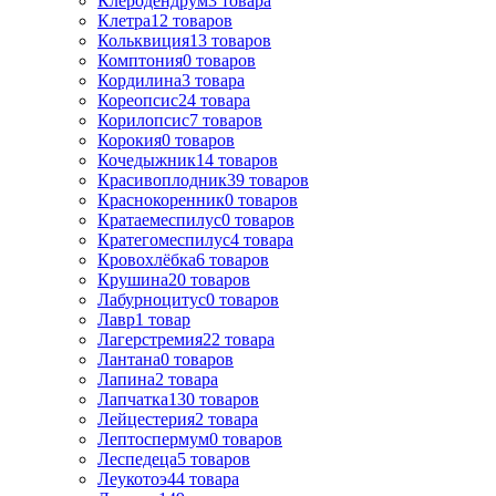
Клеродендрум
3
товара
Клетра
12
товаров
Кольквиция
13
товаров
Комптония
0
товаров
Кордилина
3
товара
Кореопсис
24
товара
Корилопсис
7
товаров
Корокия
0
товаров
Кочедыжник
14
товаров
Красивоплодник
39
товаров
Краснокоренник
0
товаров
Кратаемеспилус
0
товаров
Кратегомеспилус
4
товара
Кровохлёбка
6
товаров
Крушина
20
товаров
Лабурноцитус
0
товаров
Лавр
1
товар
Лагерстремия
22
товара
Лантана
0
товаров
Лапина
2
товара
Лапчатка
130
товаров
Лейцестерия
2
товара
Лептоспермум
0
товаров
Леспедеца
5
товаров
Леукотоэ
44
товара