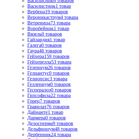
Василисник
6
товаров
Василистник
1
товар
Вербена
19
товаров
Вероникаструм
4
товара
Ветреница
73
товара
Воробейник
1
товар
Вязель
0
товаров
Гайлардия
1
товар
Галега
0
товаров
Гаура
46
товаров
Гейхера
159
товаров
Гейхерелла
53
товара
Гелениум
26
товаров
Гелиантус
0
товаров
Гелиопсис
3
товара
Геллениум
0
товаров
Геспералоэ
0
товаров
Гипсофила
22
товара
Горец
7
товаров
Гравилат
76
товаров
Дайнанте
1
товар
Дармера
0
товаров
Делосперма
9
товаров
Дельфиниум
48
товаров
Дербенник
24
товара