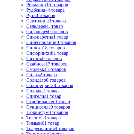
Розмарин
16
товаров
Рудбекия
44
товара
Рута
0
товаров
Сантолина
3
товара
Сельдерей
1
товар
Сидальцея
0
товаров
Сикопаротия
1
товар
Синеголовник
0
товаров
Синюха
18
товаров
Сисюринхий
1
товар
Ситник
0
товаров
Скабиоза
17
товаров
Смолёвка
5
товаров
Сныть
2
товара
Солидаго
0
товаров
Солнцецвет
28
товаров
Солодка
1
товар
Спигелия
1
товар
Стробилантес
1
товар
Сукцизелла
0
товаров
Танацетум
0
товаров
Теллима
3
товара
Тимьян
61
товар
Традесканция
9
товаров
Трициртис
1
товар