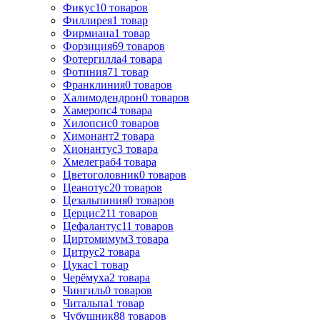
Фикус
10
товаров
Филлирея
1
товар
Фирмиана
1
товар
Форзиция
69
товаров
Фотергилла
4
товара
Фотиния
71
товар
Франклиния
0
товаров
Халимодендрон
0
товаров
Хамеропс
4
товара
Хилопсис
0
товаров
Химонант
2
товара
Хионантус
3
товара
Хмелеграб
4
товара
Цветоголовник
0
товаров
Цеанотус
20
товаров
Цезальпиния
0
товаров
Церцис
211
товаров
Цефалантус
11
товаров
Циртомимум
3
товара
Цитрус
2
товара
Цукас
1
товар
Черёмуха
2
товара
Чингиль
0
товаров
Читальпа
1
товар
Чубушник
88
товаров