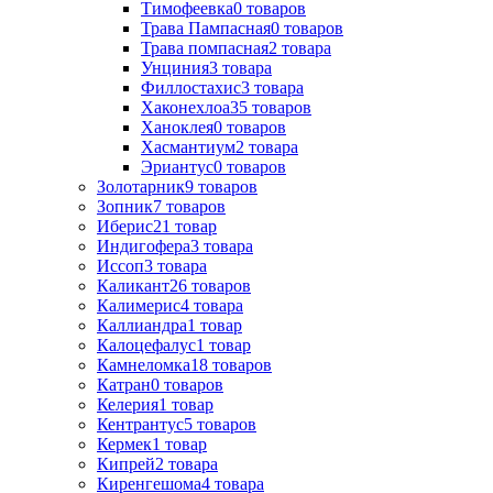
Тимофеевка
0
товаров
Трава Пампасная
0
товаров
Трава помпасная
2
товара
Унциния
3
товара
Филлостахис
3
товара
Хаконехлоа
35
товаров
Ханоклея
0
товаров
Хасмантиум
2
товара
Эриантус
0
товаров
Золотарник
9
товаров
Зопник
7
товаров
Иберис
21
товар
Индигофера
3
товара
Иссоп
3
товара
Каликант
26
товаров
Калимерис
4
товара
Каллиандра
1
товар
Калоцефалус
1
товар
Камнеломка
18
товаров
Катран
0
товаров
Келерия
1
товар
Кентрантус
5
товаров
Кермек
1
товар
Кипрей
2
товара
Киренгешома
4
товара