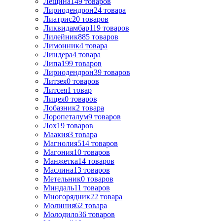
Лещина
149
товаров
Лиpиодендpон
24
товара
Лиатрис
20
товаров
Ликвидамбар
119
товаров
Лилейник
885
товаров
Лимонник
4
товара
Линдера
4
товара
Липа
199
товаров
Лириодендрон
39
товаров
Литзея
0
товаров
Литсея
1
товар
Лицея
0
товаров
Лобазник
2
товара
Лоропеталум
9
товаров
Лох
19
товаров
Маакия
3
товара
Магнолия
514
товаров
Магония
10
товаров
Манжетка
14
товаров
Маслина
13
товаров
Метельник
0
товаров
Миндаль
11
товаров
Многорядник
22
товара
Молиния
62
товара
Молодило
36
товаров