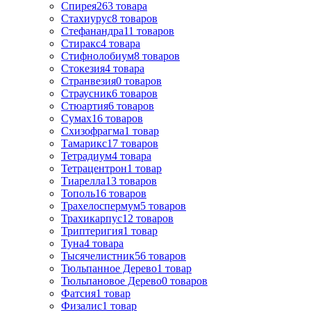
Спирея
263
товара
Стахиурус
8
товаров
Стефанандра
11
товаров
Стиракс
4
товара
Стифнолобиум
8
товаров
Стокезия
4
товара
Странвезия
0
товаров
Страусник
6
товаров
Стюартия
6
товаров
Сумах
16
товаров
Схизофрагма
1
товар
Тамарикс
17
товаров
Тетрадиум
4
товара
Тетрацентрон
1
товар
Тиарелла
13
товаров
Тополь
16
товаров
Трахелоспермум
5
товаров
Трахикарпус
12
товаров
Триптеригия
1
товар
Туна
4
товара
Тысячелистник
56
товаров
Тюльпанное Дерево
1
товар
Тюльпановое Дерево
0
товаров
Фатсия
1
товар
Физалис
1
товар