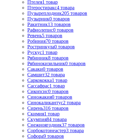
Птелея
1
товар
Птеростиракс
4
товара
Пузыреплодник
205
товаров
Пузырник
0
товаров
Ракитник
13
товаров
Рафиолепис
0
товаров
Ревень
5
товаров
Робиния
70
товаров
Ростринкула
0
товаров
Рускус
1
товар
Рябинник
8
товаров
Рябинокизильник
0
товаров
Сакаки
0
товаров
Самшит
32
товара
Саркококка
1
товар
Сассафрас
1
товар
Сикопсис
0
товаров
Синожакия
0
товаров
Синокаликантус
2
товара
Сирень
316
товаров
Скимия
1
товар
Скумпия
84
товара
Снежноягодник
37
товаров
Сорбокотонеастер
3
товара
Софора
9
товаров