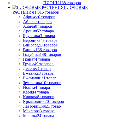
ПИОНЫ
188
товаров
ПЛОДОВЫЕ
РАСТЕНИЯ
1 315
товаров
Абрикос
0
товаров
Айва
99
товаров
Алыча
0
товаров
Арония
52
товара
Брусника
3
товара
Вероника
43
товара
Виноград
0
товаров
Вишня
136
товаров
Голубика
148
товаров
Гранат
4
товара
Груша
49
товаров
Декенея
1
товар
Ежевика
3
товара
Ежемалина
1
товар
Земляника
10
товаров
Йошта
4
товара
Кария
4
товара
Клюква
8
товаров
Крыжовник
20
товаров
Лавровишня
21
товар
Маклюра
3
товара
Малина
24
товара