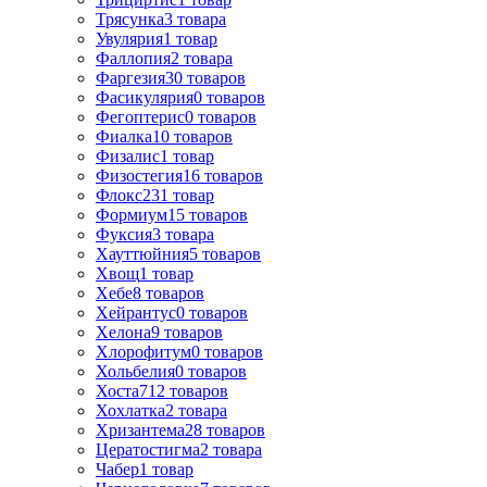
Трясунка
3
товара
Увулярия
1
товар
Фаллопия
2
товара
Фаргезия
30
товаров
Фасикулярия
0
товаров
Фегоптерис
0
товаров
Фиалка
10
товаров
Физалис
1
товар
Физостегия
16
товаров
Флокс
231
товар
Формиум
15
товаров
Фуксия
3
товара
Хауттюйния
5
товаров
Хвощ
1
товар
Хебе
8
товаров
Хейрантус
0
товаров
Хелона
9
товаров
Хлорофитум
0
товаров
Хольбелия
0
товаров
Хоста
712
товаров
Хохлатка
2
товара
Хризантема
28
товаров
Цератостигма
2
товара
Чабер
1
товар