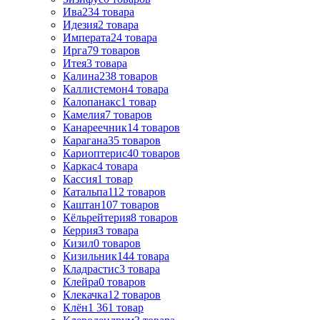
Ива
234
товара
Идезия
2
товара
Императа
24
товара
Ирга
79
товаров
Итея
3
товара
Калина
238
товаров
Каллистемон
4
товара
Калопанакс
1
товар
Камелия
7
товаров
Канареечник
14
товаров
Карагана
35
товаров
Кариоптерис
40
товаров
Каркас
4
товара
Кассия
1
товар
Катальпа
112
товаров
Каштан
107
товаров
Кёльрейтерия
8
товаров
Керрия
3
товара
Кизил
0
товаров
Кизильник
144
товара
Кладрастис
3
товара
Клейра
0
товаров
Клекачка
12
товаров
Клён
1 361
товар