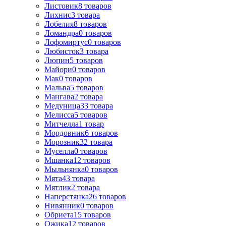
Листовик
8
товаров
Лихнис
3
товара
Лобелия
8
товаров
Ломандра
0
товаров
Лофомиртус
0
товаров
Любисток
3
товара
Люпин
5
товаров
Майори
0
товаров
Мак
0
товаров
Мальва
5
товаров
Мангава
2
товара
Медуница
33
товара
Мелисса
5
товаров
Митчелла
1
товар
Мордовник
6
товаров
Морозник
32
товара
Муселла
0
товаров
Мшанка
12
товаров
Мыльнянка
0
товаров
Мята
43
товара
Мятлик
2
товара
Наперстянка
26
товаров
Нивянник
0
товаров
Обриета
15
товаров
Ожика
12
товаров