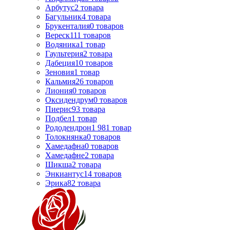
Арбутус
2
товара
Багульник
4
товара
Брукенталия
0
товаров
Вереск
111
товаров
Водяника
1
товар
Гаультерия
2
товара
Дабеция
10
товаров
Зеновия
1
товар
Кальмия
26
товаров
Лиония
0
товаров
Оксидендрум
0
товаров
Пиерис
93
товара
Подбел
1
товар
Рододендрон
1 981
товар
Толокнянка
0
товаров
Хамедафна
0
товаров
Хамедафне
2
товара
Шикша
2
товара
Энкиантус
14
товаров
Эрика
82
товара