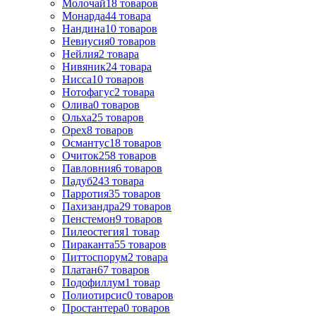
Молочай
18
товаров
Монарда
44
товара
Нандина
10
товаров
Невиусия
0
товаров
Нейлия
2
товара
Нивяник
24
товара
Нисса
10
товаров
Нотофагус
2
товара
Олива
0
товаров
Ольха
25
товаров
Орех
8
товаров
Османтус
18
товаров
Очиток
258
товаров
Павловния
6
товаров
Падуб
243
товара
Парротия
35
товаров
Пахизандра
29
товаров
Пенстемон
9
товаров
Пилеостегия
1
товар
Пираканта
55
товаров
Питтоспорум
2
товара
Платан
67
товаров
Подофиллум
1
товар
Полиотирсис
0
товаров
Простантера
0
товаров