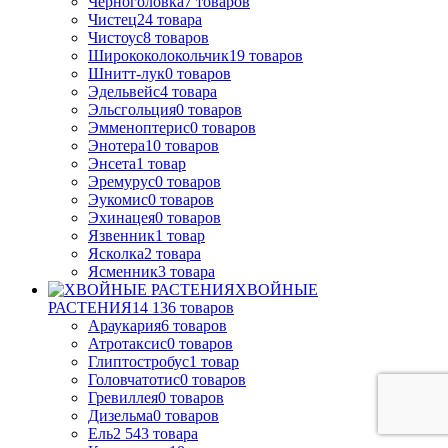
Черноголовка
7
товаров
Чистец
24
товара
Чистоус
8
товаров
Ширококолокольчик
19
товаров
Шнитт-лук
0
товаров
Эдельвейс
4
товара
Эльсгольция
0
товаров
Эмменоптерис
0
товаров
Энотера
10
товаров
Энсета
1
товар
Эремурус
0
товаров
Эукомис
0
товаров
Эхинацея
0
товаров
Язвенник
1
товар
Ясколка
2
товара
Ясменник
3
товара
ХВОЙНЫЕ
РАСТЕНИЯ
14 136
товаров
Араукария
6
товаров
Атротаксис
0
товаров
Глиптостробус
1
товар
Головчатотис
0
товаров
Гревиллея
0
товаров
Дизельма
0
товаров
Ель
2 543
товара