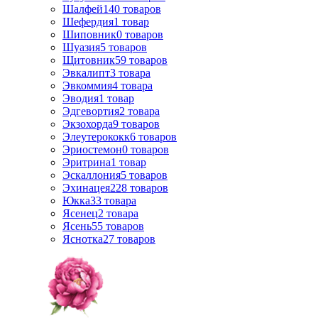
Шалфей
140
товаров
Шефердия
1
товар
Шиповник
0
товаров
Шуазия
5
товаров
Щитовник
59
товаров
Эвкалипт
3
товара
Эвкоммия
4
товара
Эводия
1
товар
Эдгевортия
2
товара
Экзохорда
9
товаров
Элеутерококк
6
товаров
Эриостемон
0
товаров
Эритрина
1
товар
Эскаллония
5
товаров
Эхинацея
228
товаров
Юкка
33
товара
Ясенец
2
товара
Ясень
55
товаров
Яснотка
27
товаров