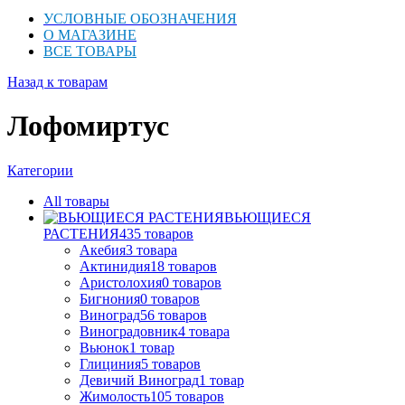
УСЛОВНЫЕ ОБОЗНАЧЕНИЯ
О МАГАЗИНЕ
ВСЕ ТОВАРЫ
Назад к товарам
Лофомиртус
Категории
All
товары
ВЬЮЩИЕСЯ
РАСТЕНИЯ
435
товаров
Акебия
3
товара
Актинидия
18
товаров
Аристолохия
0
товаров
Бигнония
0
товаров
Виноград
56
товаров
Виноградовник
4
товара
Вьюнок
1
товар
Глициния
5
товаров
Девичий Виноград
1
товар
Жимолость
105
товаров