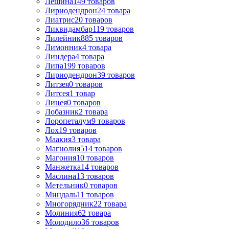
Лещина
149
товаров
Лиpиодендpон
24
товара
Лиатрис
20
товаров
Ликвидамбар
119
товаров
Лилейник
885
товаров
Лимонник
4
товара
Линдера
4
товара
Липа
199
товаров
Лириодендрон
39
товаров
Литзея
0
товаров
Литсея
1
товар
Лицея
0
товаров
Лобазник
2
товара
Лоропеталум
9
товаров
Лох
19
товаров
Маакия
3
товара
Магнолия
514
товаров
Магония
10
товаров
Манжетка
14
товаров
Маслина
13
товаров
Метельник
0
товаров
Миндаль
11
товаров
Многорядник
22
товара
Молиния
62
товара
Молодило
36
товаров