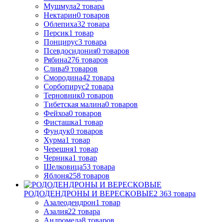
Мушмула
2
товара
Нектарин
0
товаров
Облепиха
32
товара
Персик
1
товар
Понцирус
3
товара
Псевдосидония
0
товаров
Рябина
276
товаров
Слива
9
товаров
Смородина
42
товара
Сорбопирус
2
товара
Терновник
0
товаров
Тибетская малина
0
товаров
Фейхоа
0
товаров
Фисташка
1
товар
Фундук
0
товаров
Хурма
1
товар
Черешня
1
товар
Черника
1
товар
Шелковица
53
товара
Яблоня
258
товаров
РОДОДЕНДРОНЫ И ВЕРЕСКОВЫЕ
2 363
товара
Азалеодендрон
1
товар
Азалия
22
товара
Андромеда
8
товаров