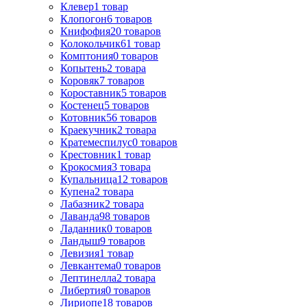
Клевер
1
товар
Клопогон
6
товаров
Книфофия
20
товаров
Колокольчик
61
товар
Комптония
0
товаров
Копытень
2
товара
Коровяк
7
товаров
Короставник
5
товаров
Костенец
5
товаров
Котовник
56
товаров
Краекучник
2
товара
Кратемеспилус
0
товаров
Крестовник
1
товар
Крокосмия
3
товара
Купальница
12
товаров
Купена
2
товара
Лабазник
2
товара
Лаванда
98
товаров
Ладанник
0
товаров
Ландыш
9
товаров
Левизия
1
товар
Левкантема
0
товаров
Лептинелла
2
товара
Либертия
0
товаров
Лириопе
18
товаров