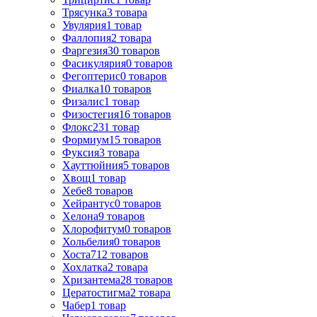
Трясунка
3
товара
Увулярия
1
товар
Фаллопия
2
товара
Фаргезия
30
товаров
Фасикулярия
0
товаров
Фегоптерис
0
товаров
Фиалка
10
товаров
Физалис
1
товар
Физостегия
16
товаров
Флокс
231
товар
Формиум
15
товаров
Фуксия
3
товара
Хауттюйния
5
товаров
Хвощ
1
товар
Хебе
8
товаров
Хейрантус
0
товаров
Хелона
9
товаров
Хлорофитум
0
товаров
Хольбелия
0
товаров
Хоста
712
товаров
Хохлатка
2
товара
Хризантема
28
товаров
Цератостигма
2
товара
Чабер
1
товар