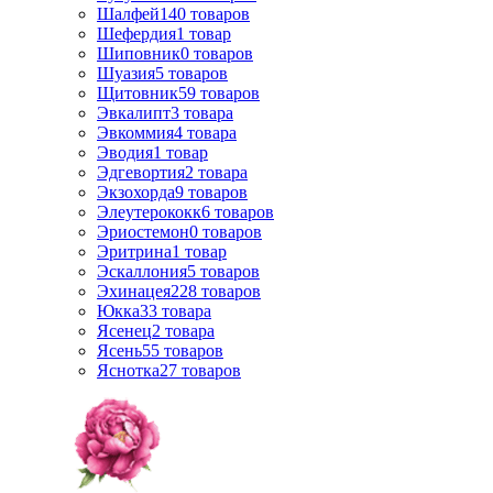
Шалфей
140
товаров
Шефердия
1
товар
Шиповник
0
товаров
Шуазия
5
товаров
Щитовник
59
товаров
Эвкалипт
3
товара
Эвкоммия
4
товара
Эводия
1
товар
Эдгевортия
2
товара
Экзохорда
9
товаров
Элеутерококк
6
товаров
Эриостемон
0
товаров
Эритрина
1
товар
Эскаллония
5
товаров
Эхинацея
228
товаров
Юкка
33
товара
Ясенец
2
товара
Ясень
55
товаров
Яснотка
27
товаров