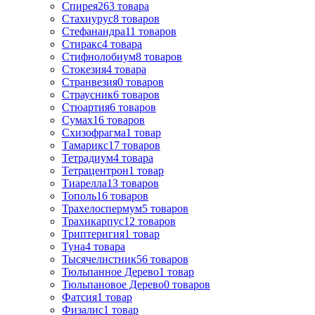
Спирея
263
товара
Стахиурус
8
товаров
Стефанандра
11
товаров
Стиракс
4
товара
Стифнолобиум
8
товаров
Стокезия
4
товара
Странвезия
0
товаров
Страусник
6
товаров
Стюартия
6
товаров
Сумах
16
товаров
Схизофрагма
1
товар
Тамарикс
17
товаров
Тетрадиум
4
товара
Тетрацентрон
1
товар
Тиарелла
13
товаров
Тополь
16
товаров
Трахелоспермум
5
товаров
Трахикарпус
12
товаров
Триптеригия
1
товар
Туна
4
товара
Тысячелистник
56
товаров
Тюльпанное Дерево
1
товар
Тюльпановое Дерево
0
товаров
Фатсия
1
товар
Физалис
1
товар