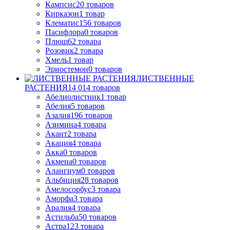
Кампсис
20
товаров
Кирказон
1
товар
Клематис
156
товаров
Пасифлора
0
товаров
Плющ
62
товара
Розовик
2
товара
Хмель
1
товар
Эриостемон
0
товаров
ЛИСТВЕННЫЕ
РАСТЕНИЯ
14 014
товаров
Абелиолистник
1
товар
Абелия
5
товаров
Азалия
196
товаров
Азимина
4
товара
Акант
2
товара
Акация
4
товара
Акка
0
товаров
Акмена
0
товаров
Алангиум
0
товаров
Альбиция
28
товаров
Амелосорбус
3
товара
Аморфа
3
товара
Аралия
4
товара
Астильба
50
товаров
Астра
123
товара