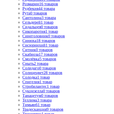
Розмарин
16
товаров
Рудбекия
44
товара
Рута
0
товаров
Сантолина
3
товара
Сельдерей
1
товар
Сидальцея
0
товаров
Сикопаротия
1
товар
Синеголовник
0
товаров
Синюха
18
товаров
Сисюринхий
1
товар
Ситник
0
товаров
Скабиоза
17
товаров
Смолёвка
5
товаров
Сныть
2
товара
Солидаго
0
товаров
Солнцецвет
28
товаров
Солодка
1
товар
Спигелия
1
товар
Стробилантес
1
товар
Сукцизелла
0
товаров
Танацетум
0
товаров
Теллима
3
товара
Тимьян
61
товар
Традесканция
9
товаров
Трициртис
1
товар