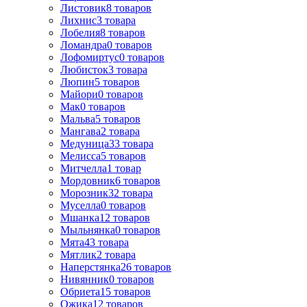
Листовик
8
товаров
Лихнис
3
товара
Лобелия
8
товаров
Ломандра
0
товаров
Лофомиртус
0
товаров
Любисток
3
товара
Люпин
5
товаров
Майори
0
товаров
Мак
0
товаров
Мальва
5
товаров
Мангава
2
товара
Медуница
33
товара
Мелисса
5
товаров
Митчелла
1
товар
Мордовник
6
товаров
Морозник
32
товара
Муселла
0
товаров
Мшанка
12
товаров
Мыльнянка
0
товаров
Мята
43
товара
Мятлик
2
товара
Наперстянка
26
товаров
Нивянник
0
товаров
Обриета
15
товаров
Ожика
12
товаров