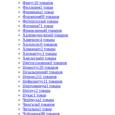
Фикус
10
товаров
Филлирея
1
товар
Фирмиана
1
товар
Форзиция
69
товаров
Фотергилла
4
товара
Фотиния
71
товар
Франклиния
0
товаров
Халимодендрон
0
товаров
Хамеропс
4
товара
Хилопсис
0
товаров
Химонант
2
товара
Хионантус
3
товара
Хмелеграб
4
товара
Цветоголовник
0
товаров
Цеанотус
20
товаров
Цезальпиния
0
товаров
Церцис
211
товаров
Цефалантус
11
товаров
Циртомимум
3
товара
Цитрус
2
товара
Цукас
1
товар
Черёмуха
2
товара
Чингиль
0
товаров
Читальпа
1
товар
Чубушник
88
товаров