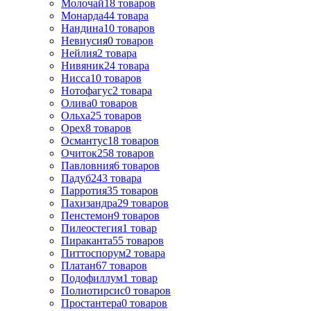
Молочай
18
товаров
Монарда
44
товара
Нандина
10
товаров
Невиусия
0
товаров
Нейлия
2
товара
Нивяник
24
товара
Нисса
10
товаров
Нотофагус
2
товара
Олива
0
товаров
Ольха
25
товаров
Орех
8
товаров
Османтус
18
товаров
Очиток
258
товаров
Павловния
6
товаров
Падуб
243
товара
Парротия
35
товаров
Пахизандра
29
товаров
Пенстемон
9
товаров
Пилеостегия
1
товар
Пираканта
55
товаров
Питтоспорум
2
товара
Платан
67
товаров
Подофиллум
1
товар
Полиотирсис
0
товаров
Простантера
0
товаров