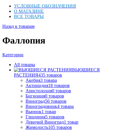
УСЛОВНЫЕ ОБОЗНАЧЕНИЯ
О МАГАЗИНЕ
ВСЕ ТОВАРЫ
Назад к товарам
Фаллопия
Категории
All
товары
ВЬЮЩИЕСЯ
РАСТЕНИЯ
435
товаров
Акебия
3
товара
Актинидия
18
товаров
Аристолохия
0
товаров
Бигнония
0
товаров
Виноград
56
товаров
Виноградовник
4
товара
Вьюнок
1
товар
Глициния
5
товаров
Девичий Виноград
1
товар
Жимолость
105
товаров