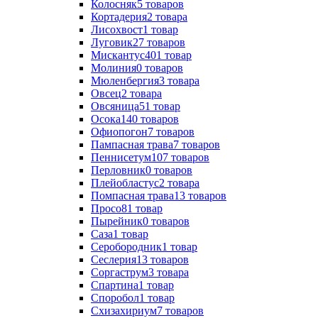
Колосняк
5
товаров
Кортадерия
2
товара
Лисохвост
1
товар
Луговик
27
товаров
Мискантус
401
товар
Молиния
0
товаров
Мюленбергия
3
товара
Овсец
2
товара
Овсяница
51
товар
Осока
140
товаров
Офиопогон
7
товаров
Пампасная трава
7
товаров
Пеннисетум
107
товаров
Перловник
0
товаров
Плейобластус
2
товара
Помпасная трава
13
товаров
Просо
81
товар
Пырейник
0
товаров
Саза
1
товар
Серобородник
1
товар
Сеслерия
13
товаров
Соргаструм
3
товара
Спартина
1
товар
Споробол
1
товар
Схизахириум
7
товаров