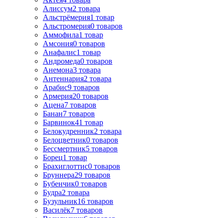
Алиссум
2
товара
Альстрёмерия
1
товар
Альстромерия
0
товаров
Аммофила
1
товар
Амсония
0
товаров
Анафалис
1
товар
Андромеда
0
товаров
Анемона
3
товара
Антеннария
2
товара
Арабис
9
товаров
Армерия
20
товаров
Ацена
7
товаров
Банан
7
товаров
Барвинок
41
товар
Белокудренник
2
товара
Белоцветник
0
товаров
Бессмертник
5
товаров
Борец
1
товар
Брахиглоттис
0
товаров
Бруннера
29
товаров
Бубенчик
0
товаров
Будра
2
товара
Бузульник
16
товаров
Василёк
7
товаров