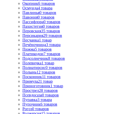
Окопник
6
товаров
Осмунда
4
товара
Павлинья
0
товаров
Павония
0
товаров
Пассифлора
0
товаров
Пахистегия
0
товаров
Перовския
35
товаров
Персикария
29
товаров
Песчанка
1
товар
Печёночница
3
товара
Пижма
5
товаров
Платикодон
7
товаров
Подсолнечник
8
товаров
Полевичка
1
товар
Полиатирсис
0
товаров
Полынь
12
товаров
Посконник
11
товаров
Примула
21
товар
Приноготовник
1
товар
Прострел
28
товаров
Псевдосаза
0
товаров
Пупавка
3
товара
Пупочник
6
товаров
Рогоз
0
товаров
Роджерсия
15
товаров