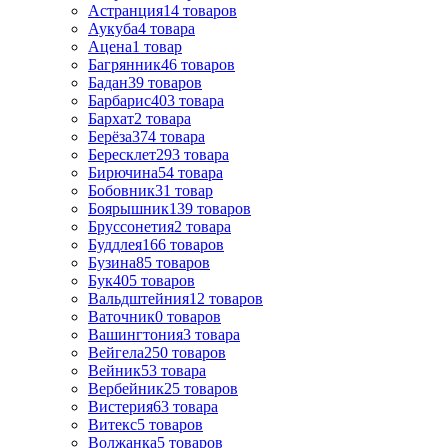
Астранция
14
товаров
Аукуба
4
товара
Ацена
1
товар
Багрянник
46
товаров
Бадан
39
товаров
Барбарис
403
товара
Бархат
2
товара
Берёза
374
товара
Бересклет
293
товара
Бирючина
54
товара
Бобовник
31
товар
Боярышник
139
товаров
Бруссонетия
2
товара
Буддлея
166
товаров
Бузина
85
товаров
Бук
405
товаров
Вальдштейния
12
товаров
Ваточник
0
товаров
Вашингтония
3
товара
Вейгела
250
товаров
Вейник
53
товара
Вербейник
25
товаров
Вистерия
63
товара
Витекс
5
товаров
Волжанка
5
товаров