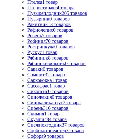
Птелея
1
товар
Птеростиракс
4
товара
Пузыреплодник
205
товаров
Пузырник
0
товаров
Ракитник
13
товаров
Рафиолепис
0
товаров
Ревень
5
товаров
Робиния
70
товаров
Ростринкула
0
товаров
Рускус
1
товар
Рябинник
8
товаров
Рябинокизильник
0
товаров
Сакаки
0
товаров
Самшит
32
товара
Саркококка
1
товар
Сассафрас
1
товар
Сикопсис
0
товаров
Синожакия
0
товаров
Синокаликантус
2
товара
Сирень
316
товаров
Скимия
1
товар
Скумпия
84
товара
Снежноягодник
37
товаров
Сорбокотонеастер
3
товара
Софора
9
товаров