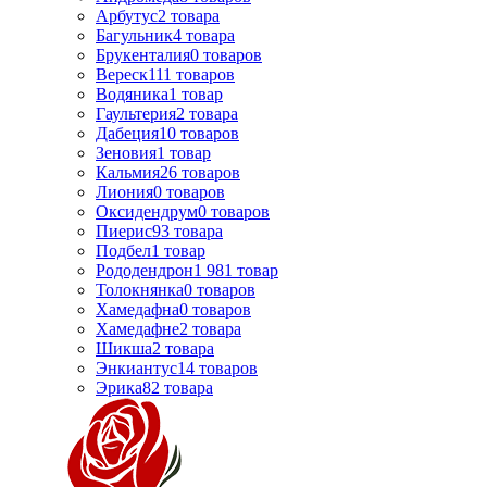
Арбутус
2
товара
Багульник
4
товара
Брукенталия
0
товаров
Вереск
111
товаров
Водяника
1
товар
Гаультерия
2
товара
Дабеция
10
товаров
Зеновия
1
товар
Кальмия
26
товаров
Лиония
0
товаров
Оксидендрум
0
товаров
Пиерис
93
товара
Подбел
1
товар
Рододендрон
1 981
товар
Толокнянка
0
товаров
Хамедафна
0
товаров
Хамедафне
2
товара
Шикша
2
товара
Энкиантус
14
товаров
Эрика
82
товара