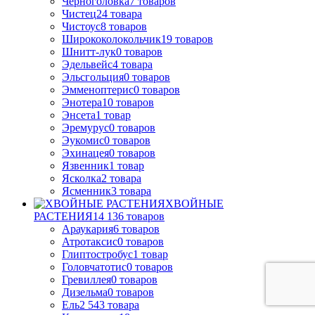
Черноголовка
7
товаров
Чистец
24
товара
Чистоус
8
товаров
Ширококолокольчик
19
товаров
Шнитт-лук
0
товаров
Эдельвейс
4
товара
Эльсгольция
0
товаров
Эмменоптерис
0
товаров
Энотера
10
товаров
Энсета
1
товар
Эремурус
0
товаров
Эукомис
0
товаров
Эхинацея
0
товаров
Язвенник
1
товар
Ясколка
2
товара
Ясменник
3
товара
ХВОЙНЫЕ
РАСТЕНИЯ
14 136
товаров
Араукария
6
товаров
Атротаксис
0
товаров
Глиптостробус
1
товар
Головчатотис
0
товаров
Гревиллея
0
товаров
Дизельма
0
товаров
Ель
2 543
товара