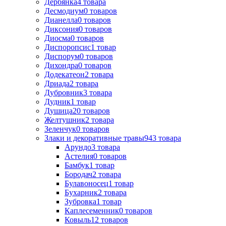
Дербянка
4
товара
Десмодиум
0
товаров
Дианелла
0
товаров
Диксония
0
товаров
Диосма
0
товаров
Диспоропсис
1
товар
Диспорум
0
товаров
Дихондра
0
товаров
Додекатеон
2
товара
Дриада
2
товара
Дубровник
3
товара
Дудник
1
товар
Душица
20
товаров
Желтушник
2
товара
Зеленчук
0
товаров
Злаки и декоративные травы
943
товара
Арундо
3
товара
Астелия
0
товаров
Бамбук
1
товар
Бородач
2
товара
Булавоносец
1
товар
Бухарник
2
товара
Зубровка
1
товар
Каплесеменник
0
товаров
Ковыль
12
товаров