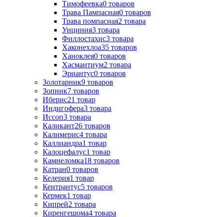
Тимофеевка
0
товаров
Трава Пампасная
0
товаров
Трава помпасная
2
товара
Унциния
3
товара
Филлостахис
3
товара
Хаконехлоа
35
товаров
Ханоклея
0
товаров
Хасмантиум
2
товара
Эриантус
0
товаров
Золотарник
9
товаров
Зопник
7
товаров
Иберис
21
товар
Индигофера
3
товара
Иссоп
3
товара
Каликант
26
товаров
Калимерис
4
товара
Каллиандра
1
товар
Калоцефалус
1
товар
Камнеломка
18
товаров
Катран
0
товаров
Келерия
1
товар
Кентрантус
5
товаров
Кермек
1
товар
Кипрей
2
товара
Киренгешома
4
товара