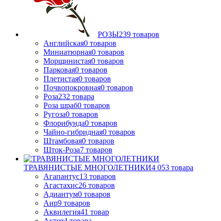
РОЗЫ
239
товаров
Английская
0
товаров
Миниатюрная
0
товаров
Морщинистая
0
товаров
Парковая
0
товаров
Плетистая
0
товаров
Почвопокровная
0
товаров
Роза
232
товара
Роза шраб
0
товаров
Ругоза
0
товаров
Флорибунда
0
товаров
Чайно-гибридная
0
товаров
Штамбовая
0
товаров
Шток-Роза
7
товаров
ТРАВЯНИСТЫЕ МНОГОЛЕТНИКИ
4 053
товара
Агапантус
13
товаров
Агастахис
26
товаров
Адиантум
0
товаров
Аир
9
товаров
Аквилегия
41
товар
Актея
4
товара