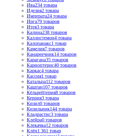
Ива
234
товара
Идезия
2
товара
Императа
24
товара
Ирга
79
товаров
Итея
3
товара
Калина
238
товаров
Каллистемон
4
товара
Калопанакс
1
товар
Камелия
7
товаров
Канареечник
14
товаров
Карагана
35
товаров
Кариоптерис
40
товаров
Каркас
4
товара
Кассия
1
товар
Катальпа
112
товаров
Каштан
107
товаров
Кёльрейтерия
8
товаров
Керрия
3
товара
Кизил
0
товаров
Кизильник
144
товара
Кладрастис
3
товара
Клейра
0
товаров
Клекачка
12
товаров
Клён
1 361
товар