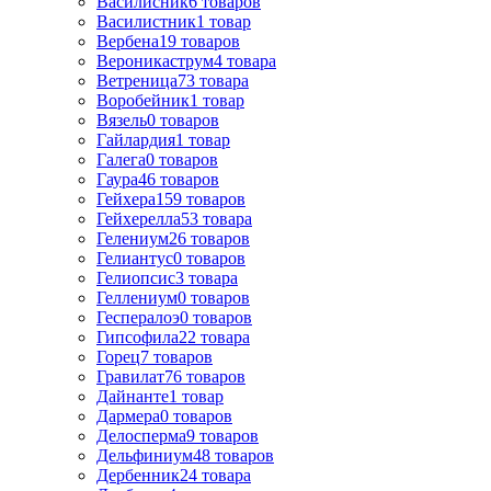
Василисник
6
товаров
Василистник
1
товар
Вербена
19
товаров
Вероникаструм
4
товара
Ветреница
73
товара
Воробейник
1
товар
Вязель
0
товаров
Гайлардия
1
товар
Галега
0
товаров
Гаура
46
товаров
Гейхера
159
товаров
Гейхерелла
53
товара
Гелениум
26
товаров
Гелиантус
0
товаров
Гелиопсис
3
товара
Геллениум
0
товаров
Геспералоэ
0
товаров
Гипсофила
22
товара
Горец
7
товаров
Гравилат
76
товаров
Дайнанте
1
товар
Дармера
0
товаров
Делосперма
9
товаров
Дельфиниум
48
товаров
Дербенник
24
товара