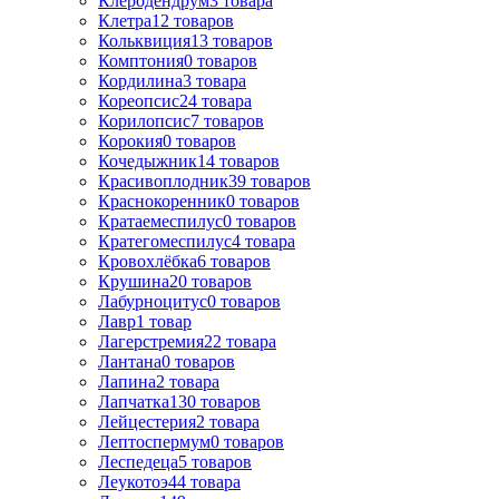
Клеродендрум
3
товара
Клетра
12
товаров
Кольквиция
13
товаров
Комптония
0
товаров
Кордилина
3
товара
Кореопсис
24
товара
Корилопсис
7
товаров
Корокия
0
товаров
Кочедыжник
14
товаров
Красивоплодник
39
товаров
Краснокоренник
0
товаров
Кратаемеспилус
0
товаров
Кратегомеспилус
4
товара
Кровохлёбка
6
товаров
Крушина
20
товаров
Лабурноцитус
0
товаров
Лавр
1
товар
Лагерстремия
22
товара
Лантана
0
товаров
Лапина
2
товара
Лапчатка
130
товаров
Лейцестерия
2
товара
Лептоспермум
0
товаров
Леспедеца
5
товаров
Леукотоэ
44
товара