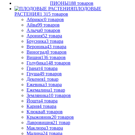
ПИОНЫ
188
товаров
ПЛОДОВЫЕ
РАСТЕНИЯ
1 315
товаров
Абрикос
0
товаров
Айва
99
товаров
Алыча
0
товаров
Арония
52
товара
Брусника
3
товара
Вероника
43
товара
Виноград
0
товаров
Вишня
136
товаров
Голубика
148
товаров
Гранат
4
товара
Груша
49
товаров
Декенея
1
товар
Ежевика
3
товара
Ежемалина
1
товар
Земляника
10
товаров
Йошта
4
товара
Кария
4
товара
Клюква
8
товаров
Крыжовник
20
товаров
Лавровишня
21
товар
Маклюра
3
товара
Малина
24
товара