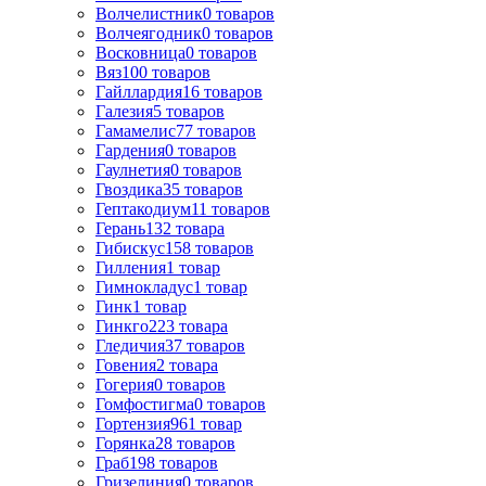
Волчелистник
0
товаров
Волчеягодник
0
товаров
Восковница
0
товаров
Вяз
100
товаров
Гайллардия
16
товаров
Галезия
5
товаров
Гамамелис
77
товаров
Гардения
0
товаров
Гаулнетия
0
товаров
Гвоздика
35
товаров
Гептакодиум
11
товаров
Герань
132
товара
Гибискус
158
товаров
Гилления
1
товар
Гимнокладус
1
товар
Гинк
1
товар
Гинкго
223
товара
Гледичия
37
товаров
Говения
2
товара
Гогерия
0
товаров
Гомфостигма
0
товаров
Гортензия
961
товар
Горянка
28
товаров
Граб
198
товаров
Гризелиния
0
товаров