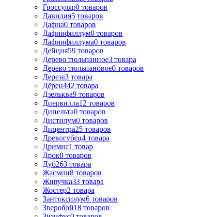
Гроссуляр
0
товаров
Давидия
5
товаров
Дафна
0
товаров
Дафнифиллум
0
товаров
Дафнифиллума
0
товаров
Дейция
59
товаров
Дерево тюльпанное
3
товара
Дерево тюльпановое
0
товаров
Дереза
3
товара
Дёрен
442
товара
Дзельква
9
товаров
Диервилла
12
товаров
Дипельта
0
товаров
Дистилум
0
товаров
Дицентра
25
товаров
Древогубец
4
товара
Дримис
1
товар
Дрок
0
товаров
Дуб
263
товара
Жасмин
8
товаров
Живучка
33
товара
Жостер
2
товара
Зантоксилум
6
товаров
Зверобой
18
товаров
Зизифус
0
товаров