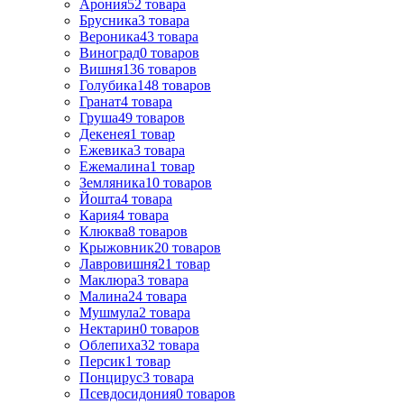
Арония
52
товара
Брусника
3
товара
Вероника
43
товара
Виноград
0
товаров
Вишня
136
товаров
Голубика
148
товаров
Гранат
4
товара
Груша
49
товаров
Декенея
1
товар
Ежевика
3
товара
Ежемалина
1
товар
Земляника
10
товаров
Йошта
4
товара
Кария
4
товара
Клюква
8
товаров
Крыжовник
20
товаров
Лавровишня
21
товар
Маклюра
3
товара
Малина
24
товара
Мушмула
2
товара
Нектарин
0
товаров
Облепиха
32
товара
Персик
1
товар
Понцирус
3
товара
Псевдосидония
0
товаров