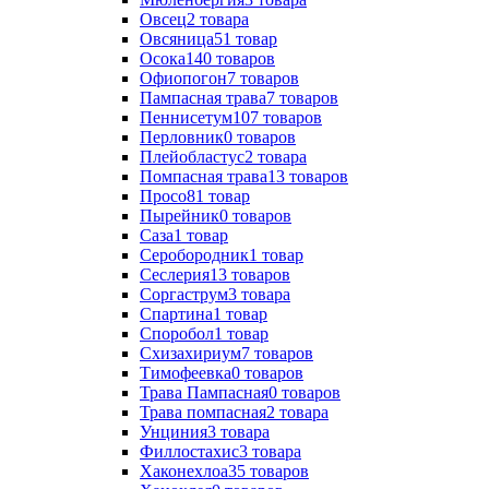
Овсец
2
товара
Овсяница
51
товар
Осока
140
товаров
Офиопогон
7
товаров
Пампасная трава
7
товаров
Пеннисетум
107
товаров
Перловник
0
товаров
Плейобластус
2
товара
Помпасная трава
13
товаров
Просо
81
товар
Пырейник
0
товаров
Саза
1
товар
Серобородник
1
товар
Сеслерия
13
товаров
Соргаструм
3
товара
Спартина
1
товар
Споробол
1
товар
Схизахириум
7
товаров
Тимофеевка
0
товаров
Трава Пампасная
0
товаров
Трава помпасная
2
товара
Унциния
3
товара
Филлостахис
3
товара
Хаконехлоа
35
товаров