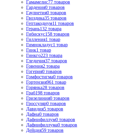
Гамамелис
77
товаров
Гардения
0
товаров
Гаулнетия
0
товаров
Гвоздика
35
товаров
Гептакодиум
11
товаров
Герань
132
товара
Гибискус
158
товаров
Гилления
1
товар
Гимнокладус
1
товар
Гинк
1
товар
Гинкго
223
товара
Гледичия
37
товаров
Говения
2
товара
Гогерия
0
товаров
Гомфостигма
0
товаров
Гортензия
961
товар
Горянка
28
товаров
Граб
198
товаров
Гризелиния
0
товаров
Гроссуляр
0
товаров
Давидия
5
товаров
Дафна
0
товаров
Дафнифиллум
0
товаров
Дафнифиллума
0
товаров
Дейция
59
товаров