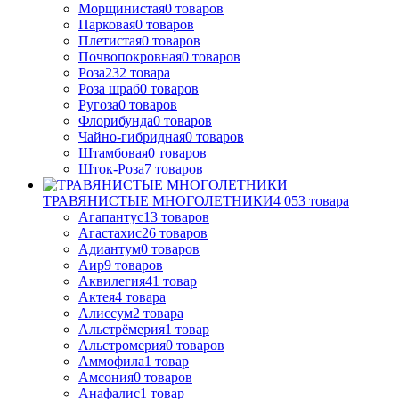
Морщинистая
0
товаров
Парковая
0
товаров
Плетистая
0
товаров
Почвопокровная
0
товаров
Роза
232
товара
Роза шраб
0
товаров
Ругоза
0
товаров
Флорибунда
0
товаров
Чайно-гибридная
0
товаров
Штамбовая
0
товаров
Шток-Роза
7
товаров
ТРАВЯНИСТЫЕ МНОГОЛЕТНИКИ
4 053
товара
Агапантус
13
товаров
Агастахис
26
товаров
Адиантум
0
товаров
Аир
9
товаров
Аквилегия
41
товар
Актея
4
товара
Алиссум
2
товара
Альстрёмерия
1
товар
Альстромерия
0
товаров
Аммофила
1
товар
Амсония
0
товаров
Анафалис
1
товар