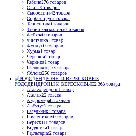
Рябина
276
товаров
Слива
9
товаров
Смородина
42
товара
Сорбопирус
2
товара
Терновник
0
товаров
Тибетская малина
0
товаров
Фейхоа
0
товаров
Фисташка
1
товар
Фундук
0
товаров
Хурма
1
товар
Черешня
1
товар
Черника
1
товар
Шелковица
53
товара
Яблоня
258
товаров
РОДОДЕНДРОНЫ И ВЕРЕСКОВЫЕ
2 363
товара
Азалеодендрон
1
товар
Азалия
22
товара
Андромеда
8
товаров
Арбутус
2
товара
Багульник
4
товара
Брукенталия
0
товаров
Вереск
111
товаров
Водяника
1
товар
Гаультерия
2
товара