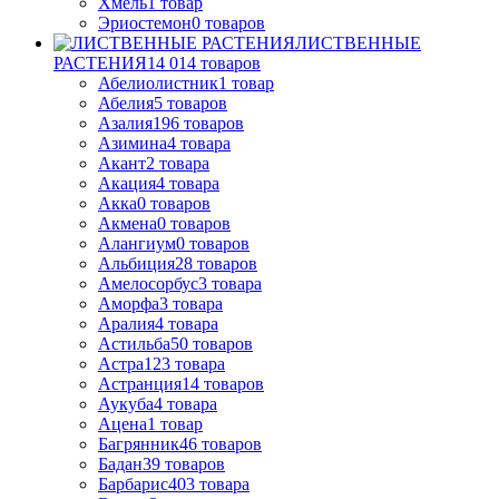
Хмель
1
товар
Эриостемон
0
товаров
ЛИСТВЕННЫЕ
РАСТЕНИЯ
14 014
товаров
Абелиолистник
1
товар
Абелия
5
товаров
Азалия
196
товаров
Азимина
4
товара
Акант
2
товара
Акация
4
товара
Акка
0
товаров
Акмена
0
товаров
Алангиум
0
товаров
Альбиция
28
товаров
Амелосорбус
3
товара
Аморфа
3
товара
Аралия
4
товара
Астильба
50
товаров
Астра
123
товара
Астранция
14
товаров
Аукуба
4
товара
Ацена
1
товар
Багрянник
46
товаров
Бадан
39
товаров
Барбарис
403
товара