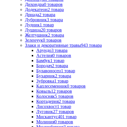
Дихондра
0
товаров
Додекатеон
2
товара
Дриада
2
товара
Дубровник
3
товара
Дудник
1
товар
Душица
20
товаров
Желтушник
2
товара
Зеленчук
0
товаров
Злаки и декоративные травы
943
товара
Арундо
3
товара
Астелия
0
товаров
Бамбук
1
товар
Бородач
2
товара
Булавоносец
1
товар
Бухарник
2
товара
Зубровка
1
товар
Каплесеменник
0
товаров
Ковыль
12
товаров
Колосняк
5
товаров
Кортадерия
2
товара
Лисохвост
1
товар
Луговик
27
товаров
Мискантус
401
товар
Молиния
0
товаров
Мюленбергия
3
товара