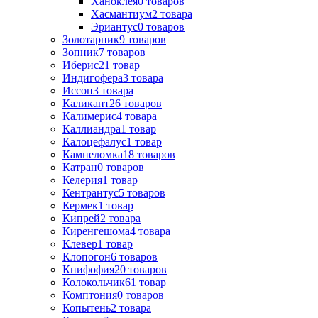
Ханоклея
0
товаров
Хасмантиум
2
товара
Эриантус
0
товаров
Золотарник
9
товаров
Зопник
7
товаров
Иберис
21
товар
Индигофера
3
товара
Иссоп
3
товара
Каликант
26
товаров
Калимерис
4
товара
Каллиандра
1
товар
Калоцефалус
1
товар
Камнеломка
18
товаров
Катран
0
товаров
Келерия
1
товар
Кентрантус
5
товаров
Кермек
1
товар
Кипрей
2
товара
Киренгешома
4
товара
Клевер
1
товар
Клопогон
6
товаров
Книфофия
20
товаров
Колокольчик
61
товар
Комптония
0
товаров
Копытень
2
товара