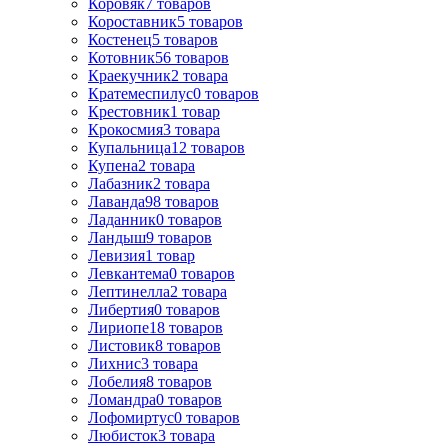
Коровяк
7
товаров
Короставник
5
товаров
Костенец
5
товаров
Котовник
56
товаров
Краекучник
2
товара
Кратемеспилус
0
товаров
Крестовник
1
товар
Крокосмия
3
товара
Купальница
12
товаров
Купена
2
товара
Лабазник
2
товара
Лаванда
98
товаров
Ладанник
0
товаров
Ландыш
9
товаров
Левизия
1
товар
Левкантема
0
товаров
Лептинелла
2
товара
Либертия
0
товаров
Лириопе
18
товаров
Листовик
8
товаров
Лихнис
3
товара
Лобелия
8
товаров
Ломандра
0
товаров
Лофомиртус
0
товаров
Любисток
3
товара