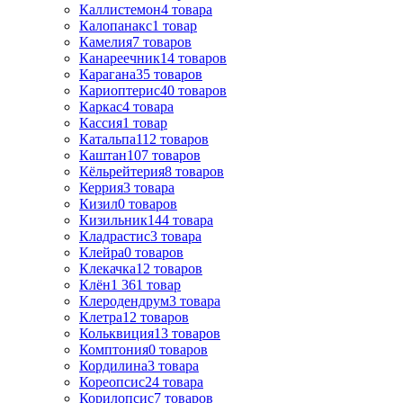
Каллистемон
4
товара
Калопанакс
1
товар
Камелия
7
товаров
Канареечник
14
товаров
Карагана
35
товаров
Кариоптерис
40
товаров
Каркас
4
товара
Кассия
1
товар
Катальпа
112
товаров
Каштан
107
товаров
Кёльрейтерия
8
товаров
Керрия
3
товара
Кизил
0
товаров
Кизильник
144
товара
Кладрастис
3
товара
Клейра
0
товаров
Клекачка
12
товаров
Клён
1 361
товар
Клеродендрум
3
товара
Клетра
12
товаров
Кольквиция
13
товаров
Комптония
0
товаров
Кордилина
3
товара
Кореопсис
24
товара
Корилопсис
7
товаров