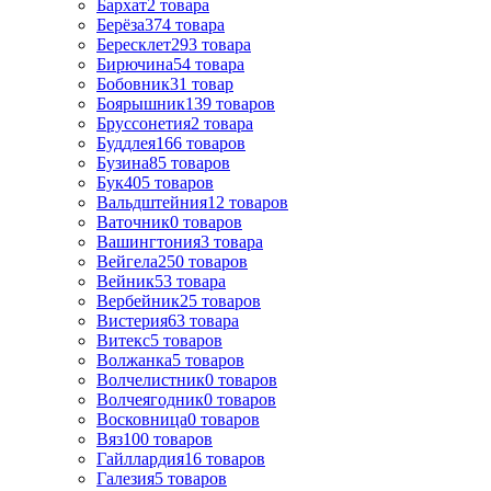
Бархат
2
товара
Берёза
374
товара
Бересклет
293
товара
Бирючина
54
товара
Бобовник
31
товар
Боярышник
139
товаров
Бруссонетия
2
товара
Буддлея
166
товаров
Бузина
85
товаров
Бук
405
товаров
Вальдштейния
12
товаров
Ваточник
0
товаров
Вашингтония
3
товара
Вейгела
250
товаров
Вейник
53
товара
Вербейник
25
товаров
Вистерия
63
товара
Витекс
5
товаров
Волжанка
5
товаров
Волчелистник
0
товаров
Волчеягодник
0
товаров
Восковница
0
товаров
Вяз
100
товаров
Гайллардия
16
товаров
Галезия
5
товаров