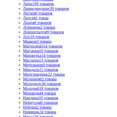
Липа
199
товаров
Лириодендрон
39
товаров
Литзея
0
товаров
Литсея
1
товар
Лицея
0
товаров
Лобазник
2
товара
Лоропеталум
9
товаров
Лох
19
товаров
Маакия
3
товара
Магнолия
514
товаров
Магония
10
товаров
Манжетка
14
товаров
Маслина
13
товаров
Метельник
0
товаров
Миндаль
11
товаров
Многорядник
22
товара
Молиния
62
товара
Молодило
36
товаров
Молочай
18
товаров
Монарда
44
товара
Нандина
10
товаров
Невиусия
0
товаров
Нейлия
2
товара
Нивяник
24
товара
Нисса
10
товаров