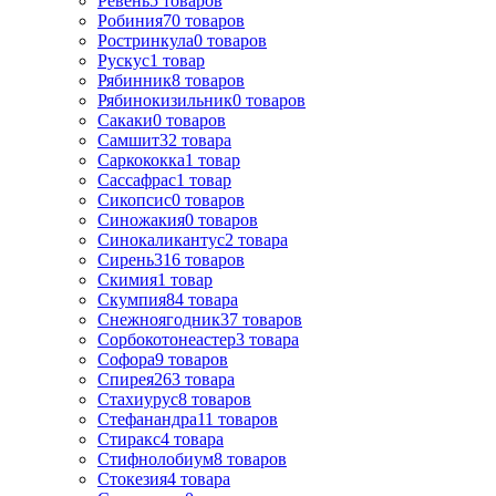
Ревень
5
товаров
Робиния
70
товаров
Ростринкула
0
товаров
Рускус
1
товар
Рябинник
8
товаров
Рябинокизильник
0
товаров
Сакаки
0
товаров
Самшит
32
товара
Саркококка
1
товар
Сассафрас
1
товар
Сикопсис
0
товаров
Синожакия
0
товаров
Синокаликантус
2
товара
Сирень
316
товаров
Скимия
1
товар
Скумпия
84
товара
Снежноягодник
37
товаров
Сорбокотонеастер
3
товара
Софора
9
товаров
Спирея
263
товара
Стахиурус
8
товаров
Стефанандра
11
товаров
Стиракс
4
товара
Стифнолобиум
8
товаров
Стокезия
4
товара