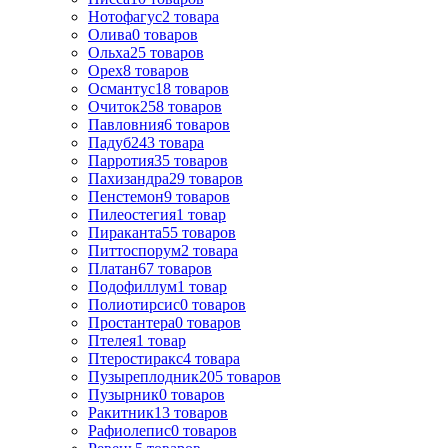
Нотофагус
2
товара
Олива
0
товаров
Ольха
25
товаров
Орех
8
товаров
Османтус
18
товаров
Очиток
258
товаров
Павловния
6
товаров
Падуб
243
товара
Парротия
35
товаров
Пахизандра
29
товаров
Пенстемон
9
товаров
Пилеостегия
1
товар
Пираканта
55
товаров
Питтоспорум
2
товара
Платан
67
товаров
Подофиллум
1
товар
Полиотирсис
0
товаров
Простантера
0
товаров
Птелея
1
товар
Птеростиракс
4
товара
Пузыреплодник
205
товаров
Пузырник
0
товаров
Ракитник
13
товаров
Рафиолепис
0
товаров