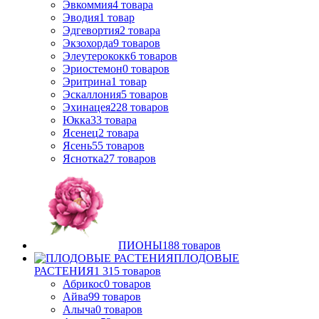
Эвкоммия
4
товара
Эводия
1
товар
Эдгевортия
2
товара
Экзохорда
9
товаров
Элеутерококк
6
товаров
Эриостемон
0
товаров
Эритрина
1
товар
Эскаллония
5
товаров
Эхинацея
228
товаров
Юкка
33
товара
Ясенец
2
товара
Ясень
55
товаров
Яснотка
27
товаров
ПИОНЫ
188
товаров
ПЛОДОВЫЕ
РАСТЕНИЯ
1 315
товаров
Абрикос
0
товаров
Айва
99
товаров
Алыча
0
товаров