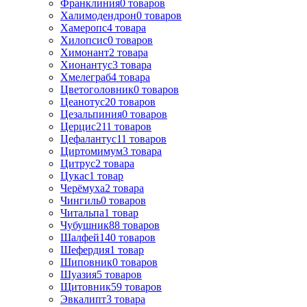
Франклиния
0
товаров
Халимодендрон
0
товаров
Хамеропс
4
товара
Хилопсис
0
товаров
Химонант
2
товара
Хионантус
3
товара
Хмелеграб
4
товара
Цветоголовник
0
товаров
Цеанотус
20
товаров
Цезальпиния
0
товаров
Церцис
211
товаров
Цефалантус
11
товаров
Циртомимум
3
товара
Цитрус
2
товара
Цукас
1
товар
Черёмуха
2
товара
Чингиль
0
товаров
Читальпа
1
товар
Чубушник
88
товаров
Шалфей
140
товаров
Шефердия
1
товар
Шиповник
0
товаров
Шуазия
5
товаров
Щитовник
59
товаров
Эвкалипт
3
товара