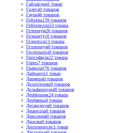
Гайлардия
1
товар
Галега
0
товаров
Гаура
46
товаров
Гейхера
159
товаров
Гейхерелла
53
товара
Гелениум
26
товаров
Гелиантус
0
товаров
Гелиопсис
3
товара
Геллениум
0
товаров
Геспералоэ
0
товаров
Гипсофила
22
товара
Горец
7
товаров
Гравилат
76
товаров
Дайнанте
1
товар
Дармера
0
товаров
Делосперма
9
товаров
Дельфиниум
48
товаров
Дербенник
24
товара
Дербянка
4
товара
Десмодиум
0
товаров
Дианелла
0
товаров
Диксония
0
товаров
Диосма
0
товаров
Диспоропсис
1
товар
Диспорум
0
товаров