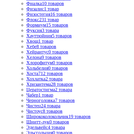
Фиалка
10
товаров
Физалис
1
товар
Физостегия
16
товаров
Флокс
231
товар
Формиум
15
товаров
Фуксия
3
товара
Хауттюйния
5
товаров
Хвощ
1
товар
Хебе
8
товаров
Хейрантус
0
товаров
Хелона
9
товаров
Хлорофитум
0
товаров
Хольбелия
0
товаров
Хоста
712
товаров
Хохлатка
2
товара
Хризантема
28
товаров
Цератостигма
2
товара
Чабер
1
товар
Черноголовка
7
товаров
Чистец
24
товара
Чистоус
8
товаров
Ширококолокольчик
19
товаров
Шнитт-лук
0
товаров
Эдельвейс
4
товара
Эльсгольция
0
товаров