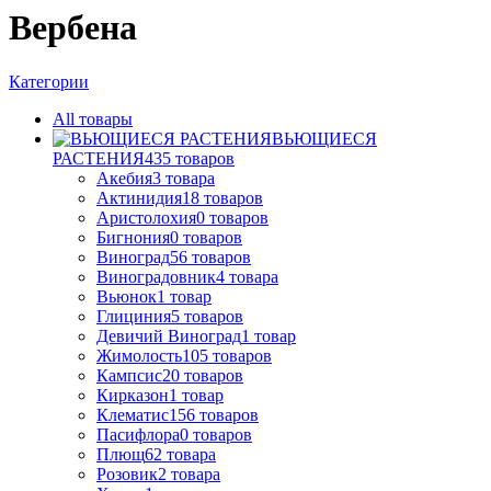
Вербена
Категории
All
товары
ВЬЮЩИЕСЯ
РАСТЕНИЯ
435
товаров
Акебия
3
товара
Актинидия
18
товаров
Аристолохия
0
товаров
Бигнония
0
товаров
Виноград
56
товаров
Виноградовник
4
товара
Вьюнок
1
товар
Глициния
5
товаров
Девичий Виноград
1
товар
Жимолость
105
товаров
Кампсис
20
товаров
Кирказон
1
товар
Клематис
156
товаров
Пасифлора
0
товаров
Плющ
62
товара
Розовик
2
товара