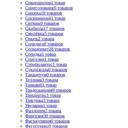
Сикопаротия
1
товар
Синеголовник
0
товаров
Синюха
18
товаров
Сисюринхий
1
товар
Ситник
0
товаров
Скабиоза
17
товаров
Смолёвка
5
товаров
Сныть
2
товара
Солидаго
0
товаров
Солнцецвет
28
товаров
Солодка
1
товар
Спигелия
1
товар
Стробилантес
1
товар
Сукцизелла
0
товаров
Танацетум
0
товаров
Теллима
3
товара
Тимьян
61
товар
Традесканция
9
товаров
Трициртис
1
товар
Трясунка
3
товара
Увулярия
1
товар
Фаллопия
2
товара
Фаргезия
30
товаров
Фасикулярия
0
товаров
Фегоптерис
0
товаров