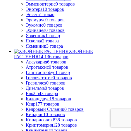
Эмменоптерис
0
товаров
Энотера
10
товаров
Энсета
1
товар
Эремурус
0
товаров
Эукомис
0
товаров
Эхинацея
0
товаров
Язвенник
1
товар
Ясколка
2
товара
Ясменник
3
товара
ХВОЙНЫЕ
РАСТЕНИЯ
14 136
товаров
Араукария
6
товаров
Атротаксис
0
товаров
Глиптостробус
1
товар
Головчатотис
0
товаров
Гревиллея
0
товаров
Дизельма
0
товаров
Ель
2 543
товара
Калоцедрус
18
товаров
Кедр
177
товаров
Кедровый Стланик
0
товаров
Кипарис
10
товаров
Кипарисовик
838
товаров
Криптомерия
128
товаров
Кунингамия
4
товара