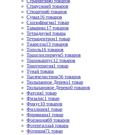
Странвезия
0
товаров
Страусник
6
товаров
Стюартия
6
товаров
Сумах
16
товаров
Схизофрагма
1
товар
Тамарикс
17
товаров
Тетрадиум
4
товара
Тетрацентрон
1
товар
Тиарелла
13
товаров
Тополь
16
товаров
Трахелоспермум
5
товаров
Трахикарпус
12
товаров
Триптеригия
1
товар
Туна
4
товара
Тысячелистник
56
товаров
Тюльпанное Дерево
1
товар
Тюльпановое Дерево
0
товаров
Фатсия
1
товар
Физалис
1
товар
Фикус
10
товаров
Филлирея
1
товар
Фирмиана
1
товар
Форзиция
69
товаров
Фотергилла
4
товара
Фотиния
71
товар