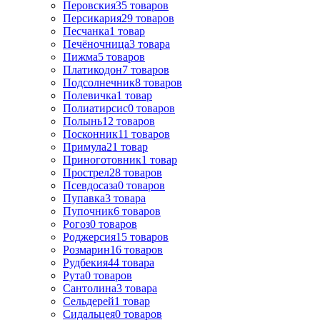
Перовския
35
товаров
Персикария
29
товаров
Песчанка
1
товар
Печёночница
3
товара
Пижма
5
товаров
Платикодон
7
товаров
Подсолнечник
8
товаров
Полевичка
1
товар
Полиатирсис
0
товаров
Полынь
12
товаров
Посконник
11
товаров
Примула
21
товар
Приноготовник
1
товар
Прострел
28
товаров
Псевдосаза
0
товаров
Пупавка
3
товара
Пупочник
6
товаров
Рогоз
0
товаров
Роджерсия
15
товаров
Розмарин
16
товаров
Рудбекия
44
товара
Рута
0
товаров
Сантолина
3
товара
Сельдерей
1
товар
Сидальцея
0
товаров