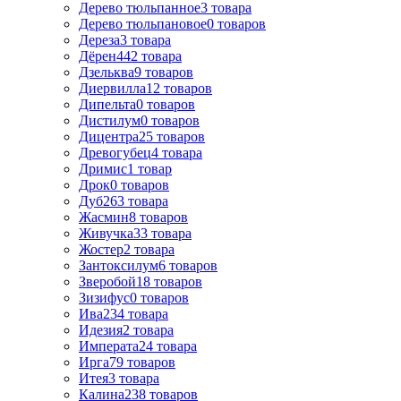
Дерево тюльпанное
3
товара
Дерево тюльпановое
0
товаров
Дереза
3
товара
Дёрен
442
товара
Дзельква
9
товаров
Диервилла
12
товаров
Дипельта
0
товаров
Дистилум
0
товаров
Дицентра
25
товаров
Древогубец
4
товара
Дримис
1
товар
Дрок
0
товаров
Дуб
263
товара
Жасмин
8
товаров
Живучка
33
товара
Жостер
2
товара
Зантоксилум
6
товаров
Зверобой
18
товаров
Зизифус
0
товаров
Ива
234
товара
Идезия
2
товара
Императа
24
товара
Ирга
79
товаров
Итея
3
товара
Калина
238
товаров