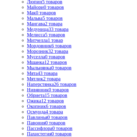
Люпин
5
товаров
Майори
0
товаров
Мак
0
товаров
Мальва
5
товаров
Мангава
2
товара
Медуница
33
товара
Мелисса
5
товаров
Митчелла
1
товар
Мордовник
6
товаров
Морозник
32
товара
Муселла
0
товаров
Мшанка
12
товаров
Мыльнянка
0
товаров
Мята
43
товара
Мятлик
2
товара
Наперстянка
26
товаров
Нивянник
0
товаров
Обриета
15
товаров
Ожика
12
товаров
Окопник
6
товаров
Осмунда
4
товара
Павлинья
0
товаров
Павония
0
товаров
Пассифлора
0
товаров
Пахистегия
0
товаров