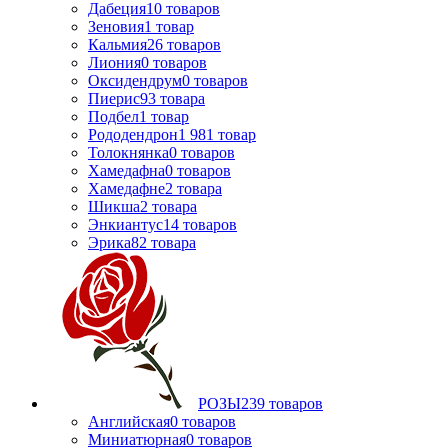
Дабеция
10
товаров
Зеновия
1
товар
Кальмия
26
товаров
Лиония
0
товаров
Оксидендрум
0
товаров
Пиерис
93
товара
Подбел
1
товар
Рододендрон
1 981
товар
Толокнянка
0
товаров
Хамедафна
0
товаров
Хамедафне
2
товара
Шикша
2
товара
Энкиантус
14
товаров
Эрика
82
товара
РОЗЫ
239
товаров
Английская
0
товаров
Миниатюрная
0
товаров