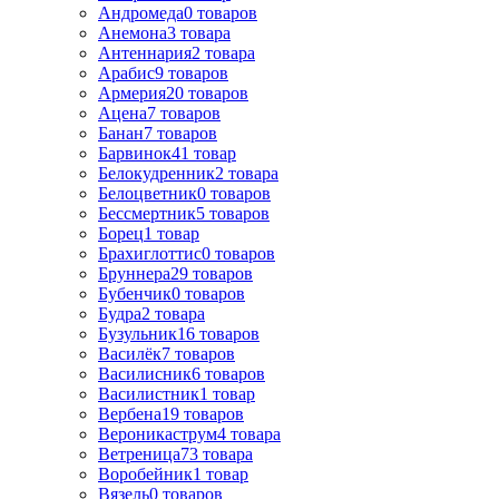
Андромеда
0
товаров
Анемона
3
товара
Антеннария
2
товара
Арабис
9
товаров
Армерия
20
товаров
Ацена
7
товаров
Банан
7
товаров
Барвинок
41
товар
Белокудренник
2
товара
Белоцветник
0
товаров
Бессмертник
5
товаров
Борец
1
товар
Брахиглоттис
0
товаров
Бруннера
29
товаров
Бубенчик
0
товаров
Будра
2
товара
Бузульник
16
товаров
Василёк
7
товаров
Василисник
6
товаров
Василистник
1
товар
Вербена
19
товаров
Вероникаструм
4
товара
Ветреница
73
товара
Воробейник
1
товар
Вязель
0
товаров