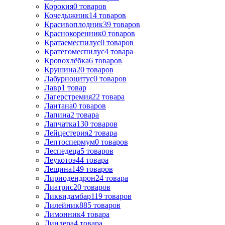
Корокия
0
товаров
Кочедыжник
14
товаров
Красивоплодник
39
товаров
Краснокоренник
0
товаров
Кратаемеспилус
0
товаров
Кратегомеспилус
4
товара
Кровохлёбка
6
товаров
Крушина
20
товаров
Лабурноцитус
0
товаров
Лавр
1
товар
Лагерстремия
22
товара
Лантана
0
товаров
Лапина
2
товара
Лапчатка
130
товаров
Лейцестерия
2
товара
Лептоспермум
0
товаров
Леспедеца
5
товаров
Леукотоэ
44
товара
Лещина
149
товаров
Лиpиодендpон
24
товара
Лиатрис
20
товаров
Ликвидамбар
119
товаров
Лилейник
885
товаров
Лимонник
4
товара
Линдера
4
товара