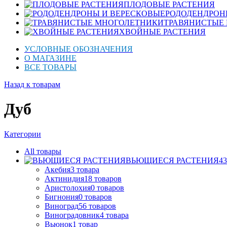
ПЛОДОВЫЕ РАСТЕНИЯ
РОДОДЕНДРОН
ТРАВЯНИСТЫЕ
ХВОЙНЫЕ РАСТЕНИЯ
УСЛОВНЫЕ ОБОЗНАЧЕНИЯ
О МАГАЗИНЕ
ВСЕ ТОВАРЫ
Назад к товарам
Дуб
Категории
All
товары
ВЬЮЩИЕСЯ РАСТЕНИЯ
43
Акебия
3
товара
Актинидия
18
товаров
Аристолохия
0
товаров
Бигнония
0
товаров
Виноград
56
товаров
Виноградовник
4
товара
Вьюнок
1
товар