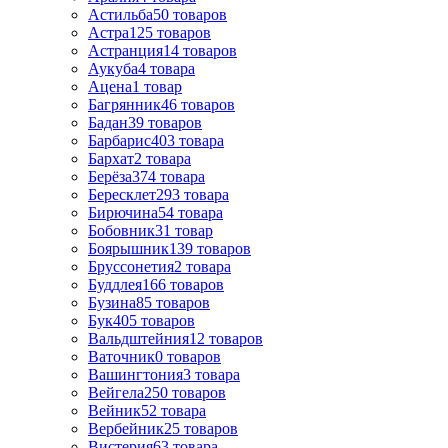
Астильба
50
товаров
Астра
125
товаров
Астранция
14
товаров
Аукуба
4
товара
Ацена
1
товар
Багрянник
46
товаров
Бадан
39
товаров
Барбарис
403
товара
Бархат
2
товара
Берёза
374
товара
Бересклет
293
товара
Бирючина
54
товара
Бобовник
31
товар
Боярышник
139
товаров
Бруссонетия
2
товара
Буддлея
166
товаров
Бузина
85
товаров
Бук
405
товаров
Вальдштейния
12
товаров
Ваточник
0
товаров
Вашингтония
3
товара
Вейгела
250
товаров
Вейник
52
товара
Вербейник
25
товаров
Вистерия
63
товара