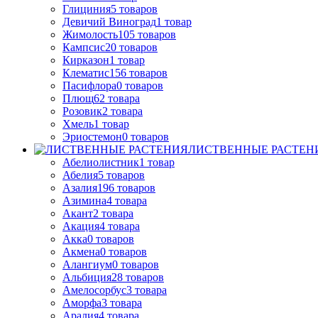
Глициния
5
товаров
Девичий Виноград
1
товар
Жимолость
105
товаров
Кампсис
20
товаров
Кирказон
1
товар
Клематис
156
товаров
Пасифлора
0
товаров
Плющ
62
товара
Розовик
2
товара
Хмель
1
товар
Эриостемон
0
товаров
ЛИСТВЕННЫЕ РАСТЕН
Абелиолистник
1
товар
Абелия
5
товаров
Азалия
196
товаров
Азимина
4
товара
Акант
2
товара
Акация
4
товара
Акка
0
товаров
Акмена
0
товаров
Алангиум
0
товаров
Альбиция
28
товаров
Амелосорбус
3
товара
Аморфа
3
товара
Аралия
4
товара