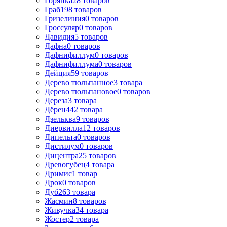
Горянка
28
товаров
Граб
198
товаров
Гризелиния
0
товаров
Гроссуляр
0
товаров
Давидия
5
товаров
Дафна
0
товаров
Дафнифиллум
0
товаров
Дафнифиллума
0
товаров
Дейция
59
товаров
Дерево тюльпанное
3
товара
Дерево тюльпановое
0
товаров
Дереза
3
товара
Дёрен
442
товара
Дзельква
9
товаров
Диервилла
12
товаров
Дипельта
0
товаров
Дистилум
0
товаров
Дицентра
25
товаров
Древогубец
4
товара
Дримис
1
товар
Дрок
0
товаров
Дуб
263
товара
Жасмин
8
товаров
Живучка
34
товара
Жостер
2
товара