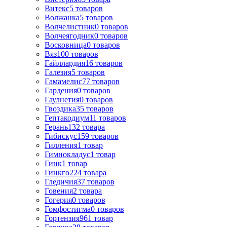
Витекс
5
товаров
Волжанка
5
товаров
Волчелистник
0
товаров
Волчеягодник
0
товаров
Восковница
0
товаров
Вяз
100
товаров
Гайллардия
16
товаров
Галезия
5
товаров
Гамамелис
77
товаров
Гардения
0
товаров
Гаулнетия
0
товаров
Гвоздика
35
товаров
Гептакодиум
11
товаров
Герань
132
товара
Гибискус
159
товаров
Гилления
1
товар
Гимнокладус
1
товар
Гинк
1
товар
Гинкго
224
товара
Гледичия
37
товаров
Говения
2
товара
Гогерия
0
товаров
Гомфостигма
0
товаров
Гортензия
961
товар