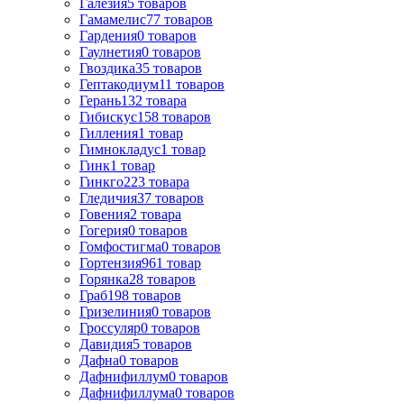
Галезия
5
товаров
Гамамелис
77
товаров
Гардения
0
товаров
Гаулнетия
0
товаров
Гвоздика
35
товаров
Гептакодиум
11
товаров
Герань
132
товара
Гибискус
158
товаров
Гилления
1
товар
Гимнокладус
1
товар
Гинк
1
товар
Гинкго
223
товара
Гледичия
37
товаров
Говения
2
товара
Гогерия
0
товаров
Гомфостигма
0
товаров
Гортензия
961
товар
Горянка
28
товаров
Граб
198
товаров
Гризелиния
0
товаров
Гроссуляр
0
товаров
Давидия
5
товаров
Дафна
0
товаров
Дафнифиллум
0
товаров
Дафнифиллума
0
товаров