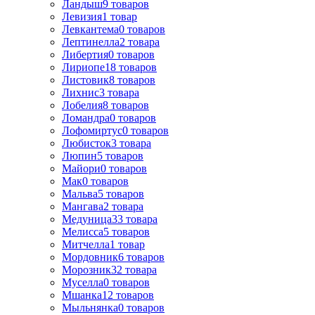
Ландыш
9
товаров
Левизия
1
товар
Левкантема
0
товаров
Лептинелла
2
товара
Либертия
0
товаров
Лириопе
18
товаров
Листовик
8
товаров
Лихнис
3
товара
Лобелия
8
товаров
Ломандра
0
товаров
Лофомиртус
0
товаров
Любисток
3
товара
Люпин
5
товаров
Майори
0
товаров
Мак
0
товаров
Мальва
5
товаров
Мангава
2
товара
Медуница
33
товара
Мелисса
5
товаров
Митчелла
1
товар
Мордовник
6
товаров
Морозник
32
товара
Муселла
0
товаров
Мшанка
12
товаров
Мыльнянка
0
товаров