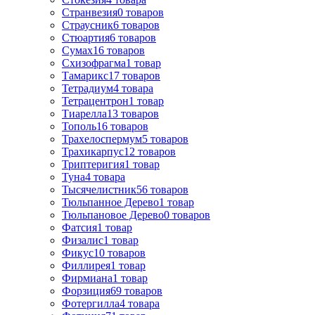
Странвезия
0
товаров
Страусник
6
товаров
Стюартия
6
товаров
Сумах
16
товаров
Схизофрагма
1
товар
Тамарикс
17
товаров
Тетрадиум
4
товара
Тетрацентрон
1
товар
Тиарелла
13
товаров
Тополь
16
товаров
Трахелоспермум
5
товаров
Трахикарпус
12
товаров
Триптеригия
1
товар
Туна
4
товара
Тысячелистник
56
товаров
Тюльпанное Дерево
1
товар
Тюльпановое Дерево
0
товаров
Фатсия
1
товар
Физалис
1
товар
Фикус
10
товаров
Филлирея
1
товар
Фирмиана
1
товар
Форзиция
69
товаров
Фотергилла
4
товара