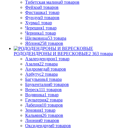
Тибетская малина
0
товаров
Фейхоа
0
товаров
Фисташка
1
товар
Фундук
0
товаров
Хурма
1
товар
Черешня
1
товар
Черника
1
товар
Шелковица
53
товара
Яблоня
258
товаров
РОДОДЕНДРОНЫ И ВЕРЕСКОВЫЕ
2 363
товара
Азалеодендрон
1
товар
Азалия
22
товара
Андромеда
8
товаров
Арбутус
2
товара
Багульник
4
товара
Брукенталия
0
товаров
Вереск
111
товаров
Водяника
1
товар
Гаультерия
2
товара
Дабеция
10
товаров
Зеновия
1
товар
Кальмия
26
товаров
Лиония
0
товаров
Оксидендрум
0
товаров