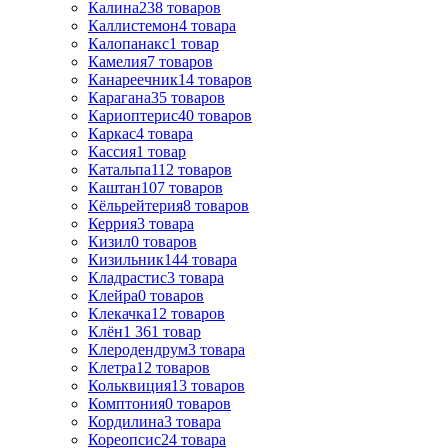
Калина
238
товаров
Каллистемон
4
товара
Калопанакс
1
товар
Камелия
7
товаров
Канареечник
14
товаров
Карагана
35
товаров
Кариоптерис
40
товаров
Каркас
4
товара
Кассия
1
товар
Катальпа
112
товаров
Каштан
107
товаров
Кёльрейтерия
8
товаров
Керрия
3
товара
Кизил
0
товаров
Кизильник
144
товара
Кладрастис
3
товара
Клейра
0
товаров
Клекачка
12
товаров
Клён
1 361
товар
Клеродендрум
3
товара
Клетра
12
товаров
Кольквиция
13
товаров
Комптония
0
товаров
Кордилина
3
товара
Кореопсис
24
товара