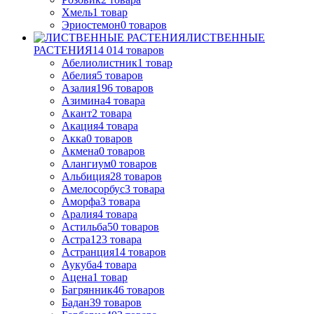
Хмель
1
товар
Эриостемон
0
товаров
ЛИСТВЕННЫЕ
РАСТЕНИЯ
14 014
товаров
Абелиолистник
1
товар
Абелия
5
товаров
Азалия
196
товаров
Азимина
4
товара
Акант
2
товара
Акация
4
товара
Акка
0
товаров
Акмена
0
товаров
Алангиум
0
товаров
Альбиция
28
товаров
Амелосорбус
3
товара
Аморфа
3
товара
Аралия
4
товара
Астильба
50
товаров
Астра
123
товара
Астранция
14
товаров
Аукуба
4
товара
Ацена
1
товар
Багрянник
46
товаров
Бадан
39
товаров