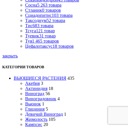
Сосна
5 263
товара
Стланик
0
товаров
Сциадопитис
103
товара
Таксодиум
52
товара
Тис
683
товара
Тсуга
121
товар
Туевик
31
товар
Туя
1 465
товаров
Цефалотаксус
18
товаров
закрыть
КАТЕГОРИИ ТОВАРОВ
ВЬЮЩИЕСЯ РАСТЕНИЯ
435
Акебия
3
Актинидия
18
Виноград
56
Виноградовник
4
Вьюнок
1
Глициния
5
Девичий Виноград
1
Жимолость
105
Кампсис
20