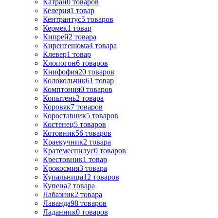
Катран
0
товаров
Келерия
1
товар
Кентрантус
5
товаров
Кермек
1
товар
Кипрей
2
товара
Киренгешома
4
товара
Клевер
1
товар
Клопогон
6
товаров
Книфофия
20
товаров
Колокольчик
61
товар
Комптония
0
товаров
Копытень
2
товара
Коровяк
7
товаров
Короставник
5
товаров
Костенец
5
товаров
Котовник
56
товаров
Краекучник
2
товара
Кратемеспилус
0
товаров
Крестовник
1
товар
Крокосмия
3
товара
Купальница
12
товаров
Купена
2
товара
Лабазник
2
товара
Лаванда
98
товаров
Ладанник
0
товаров