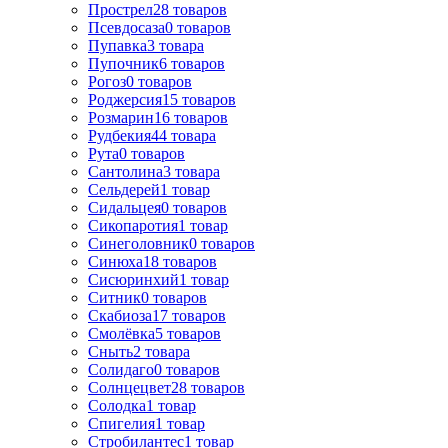
Прострел
28
товаров
Псевдосаза
0
товаров
Пупавка
3
товара
Пупочник
6
товаров
Рогоз
0
товаров
Роджерсия
15
товаров
Розмарин
16
товаров
Рудбекия
44
товара
Рута
0
товаров
Сантолина
3
товара
Сельдерей
1
товар
Сидальцея
0
товаров
Сикопаротия
1
товар
Синеголовник
0
товаров
Синюха
18
товаров
Сисюринхий
1
товар
Ситник
0
товаров
Скабиоза
17
товаров
Смолёвка
5
товаров
Сныть
2
товара
Солидаго
0
товаров
Солнцецвет
28
товаров
Солодка
1
товар
Спигелия
1
товар
Стробилантес
1
товар