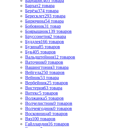
Барбарис
403
товара
Бархат
2
товара
Берёза
374
товара
Бересклет
293
товара
Бирючина
54
товара
Бобовник
31
товар
Боярышник
139
товаров
Бруссонетия
2
товара
Буддлея
166
товаров
Бузина
85
товаров
Бук
405
товаров
Вальдштейния
12
товаров
Ваточник
0
товаров
Вашингтония
3
товара
Вейгела
250
товаров
Вейник
53
товара
Вербейник
25
товаров
Вистерия
63
товара
Витекс
5
товаров
Волжанка
5
товаров
Волчелистник
0
товаров
Волчеягодник
0
товаров
Восковница
0
товаров
Вяз
100
товаров
Гайллардия
16
товаров