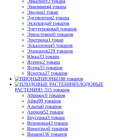
Эвкалипт
3
товара
Эвкоммия
4
товара
Эводия
1
товар
Эдгевортия
2
товара
Экзохорда
9
товаров
Элеутерококк
6
товаров
Эриостемон
0
товаров
Эритрина
1
товар
Эскаллония
5
товаров
Эхинацея
228
товаров
Юкка
33
товара
Ясенец
2
товара
Ясень
55
товаров
Яснотка
27
товаров
ПИОНЫ
188
товаров
ПЛОДОВЫЕ
РАСТЕНИЯ
1 315
товаров
Абрикос
0
товаров
Айва
99
товаров
Алыча
0
товаров
Арония
52
товара
Брусника
3
товара
Вероника
43
товара
Виноград
0
товаров
Вишня
136
товаров