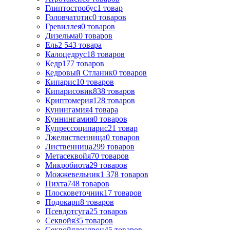
Глиптостробус
1
товар
Головчатотис
0
товаров
Гревиллея
0
товаров
Дизельма
0
товаров
Ель
2 543
товара
Калоцедрус
18
товаров
Кедр
177
товаров
Кедровый Стланик
0
товаров
Кипарис
10
товаров
Кипарисовик
838
товаров
Криптомерия
128
товаров
Кунингамия
4
товара
Куннингамия
0
товаров
Купрессоципарис
21
товар
Лжелиственница
0
товаров
Лиственница
299
товаров
Метасеквойя
70
товаров
Микробиота
29
товаров
Можжевельник
1 378
товаров
Пихта
748
товаров
Плосковеточник
17
товаров
Подокарп
8
товаров
Псевдотсуга
25
товаров
Секвойя
35
товаров
Секвойядендрон
45
товаров