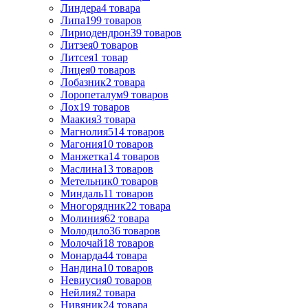
Линдера
4
товара
Липа
199
товаров
Лириодендрон
39
товаров
Литзея
0
товаров
Литсея
1
товар
Лицея
0
товаров
Лобазник
2
товара
Лоропеталум
9
товаров
Лох
19
товаров
Маакия
3
товара
Магнолия
514
товаров
Магония
10
товаров
Манжетка
14
товаров
Маслина
13
товаров
Метельник
0
товаров
Миндаль
11
товаров
Многорядник
22
товара
Молиния
62
товара
Молодило
36
товаров
Молочай
18
товаров
Монарда
44
товара
Нандина
10
товаров
Невиусия
0
товаров
Нейлия
2
товара
Нивяник
24
товара