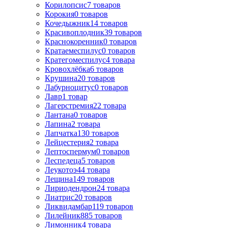
Корилопсис
7
товаров
Корокия
0
товаров
Кочедыжник
14
товаров
Красивоплодник
39
товаров
Краснокоренник
0
товаров
Кратаемеспилус
0
товаров
Кратегомеспилус
4
товара
Кровохлёбка
6
товаров
Крушина
20
товаров
Лабурноцитус
0
товаров
Лавр
1
товар
Лагерстремия
22
товара
Лантана
0
товаров
Лапина
2
товара
Лапчатка
130
товаров
Лейцестерия
2
товара
Лептоспермум
0
товаров
Леспедеца
5
товаров
Леукотоэ
44
товара
Лещина
149
товаров
Лиpиодендpон
24
товара
Лиатрис
20
товаров
Ликвидамбар
119
товаров
Лилейник
885
товаров
Лимонник
4
товара