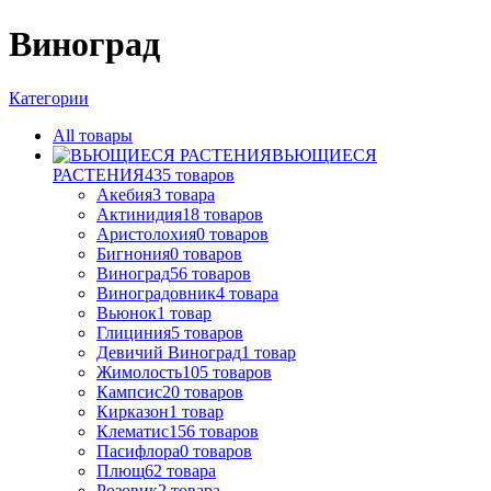
Виноград
Категории
All
товары
ВЬЮЩИЕСЯ
РАСТЕНИЯ
435
товаров
Акебия
3
товара
Актинидия
18
товаров
Аристолохия
0
товаров
Бигнония
0
товаров
Виноград
56
товаров
Виноградовник
4
товара
Вьюнок
1
товар
Глициния
5
товаров
Девичий Виноград
1
товар
Жимолость
105
товаров
Кампсис
20
товаров
Кирказон
1
товар
Клематис
156
товаров
Пасифлора
0
товаров
Плющ
62
товара
Розовик
2
товара