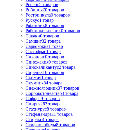
Ревень
5
товаров
Робиния
70
товаров
Ростринкула
0
товаров
Рускус
1
товар
Рябинник
8
товаров
Рябинокизильник
0
товаров
Сакаки
0
товаров
Самшит
32
товара
Саркококка
1
товар
Сассафрас
1
товар
Сикопсис
0
товаров
Синожакия
0
товаров
Синокаликантус
2
товара
Сирень
316
товаров
Скимия
1
товар
Скумпия
84
товара
Снежноягодник
37
товаров
Сорбокотонеастер
3
товара
Софора
9
товаров
Спирея
263
товара
Стахиурус
8
товаров
Стефанандра
11
товаров
Стиракс
4
товара
Стифнолобиум
8
товаров
Стокезия
4
товара