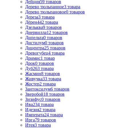
Дейция
59
товаров
Дерево тюльпанное
3
товара
Дерево тюльпановое
0
товаров
Дереза
3
товара
Дёрен
442
товара
Дзельква
9
товаров
Диервилла
12
товаров
Дипельта
0
товаров
Дистилум
0
товаров
Дицентра
25
товаров
Древогубец
4
товара
Дримис
1
товар
Дрок
0
товаров
Дуб
263
товара
Жасмин
8
товаров
Живучка
33
товара
Жостер
2
товара
Зантоксилум
6
товаров
Зверобой
18
товаров
Зизифус
0
товаров
Ива
234
товара
Идезия
2
товара
Императа
24
товара
Ирга
79
товаров
Итея
3
товара