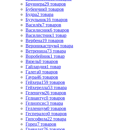
Бруннера
29
товаров
Бубенчик
0
товаров
Будра
2
товара
Бузульник
16
товаров
Василёк
7
товаров
Василисник
6
товаров
Василистник
1
товар
Вербена
19
товаров
Вероникаструм
4
товара
Ветреница
73
товара
Воробейник
1
товар
Вязель
0
товаров
Гайлардия
1
товар
Галега
0
товаров
Гаура
46
товаров
Гейхера
159
товаров
Гейхерелла
53
товара
Гелениум
26
товаров
Гелиантус
0
товаров
Гелиопсис
3
товара
Геллениум
0
товаров
Геспералоэ
0
товаров
Гипсофила
22
товара
Горец
7
товаров
Гравилат
76
товаров