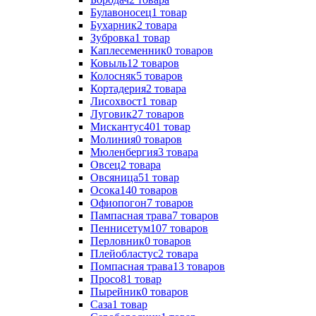
Булавоносец
1
товар
Бухарник
2
товара
Зубровка
1
товар
Каплесеменник
0
товаров
Ковыль
12
товаров
Колосняк
5
товаров
Кортадерия
2
товара
Лисохвост
1
товар
Луговик
27
товаров
Мискантус
401
товар
Молиния
0
товаров
Мюленбергия
3
товара
Овсец
2
товара
Овсяница
51
товар
Осока
140
товаров
Офиопогон
7
товаров
Пампасная трава
7
товаров
Пеннисетум
107
товаров
Перловник
0
товаров
Плейобластус
2
товара
Помпасная трава
13
товаров
Просо
81
товар
Пырейник
0
товаров
Саза
1
товар