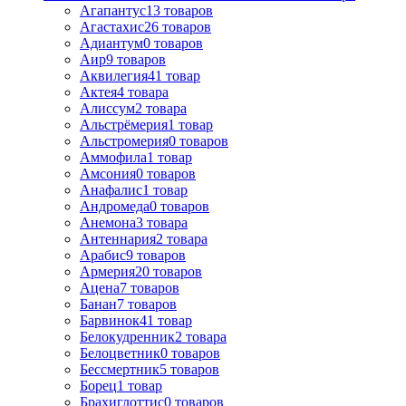
Агапантус
13
товаров
Агастахис
26
товаров
Адиантум
0
товаров
Аир
9
товаров
Аквилегия
41
товар
Актея
4
товара
Алиссум
2
товара
Альстрёмерия
1
товар
Альстромерия
0
товаров
Аммофила
1
товар
Амсония
0
товаров
Анафалис
1
товар
Андромеда
0
товаров
Анемона
3
товара
Антеннария
2
товара
Арабис
9
товаров
Армерия
20
товаров
Ацена
7
товаров
Банан
7
товаров
Барвинок
41
товар
Белокудренник
2
товара
Белоцветник
0
товаров
Бессмертник
5
товаров
Борец
1
товар
Брахиглоттис
0
товаров