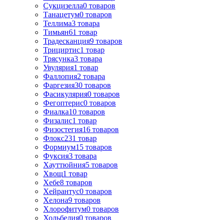
Сукцизелла
0
товаров
Танацетум
0
товаров
Теллима
3
товара
Тимьян
61
товар
Традесканция
9
товаров
Трициртис
1
товар
Трясунка
3
товара
Увулярия
1
товар
Фаллопия
2
товара
Фаргезия
30
товаров
Фасикулярия
0
товаров
Фегоптерис
0
товаров
Фиалка
10
товаров
Физалис
1
товар
Физостегия
16
товаров
Флокс
231
товар
Формиум
15
товаров
Фуксия
3
товара
Хауттюйния
5
товаров
Хвощ
1
товар
Хебе
8
товаров
Хейрантус
0
товаров
Хелона
9
товаров
Хлорофитум
0
товаров
Хольбелия
0
товаров