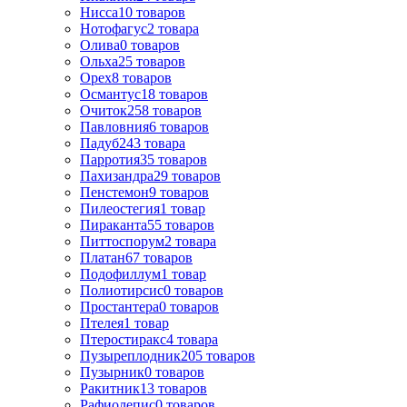
Нисса
10
товаров
Нотофагус
2
товара
Олива
0
товаров
Ольха
25
товаров
Орех
8
товаров
Османтус
18
товаров
Очиток
258
товаров
Павловния
6
товаров
Падуб
243
товара
Парротия
35
товаров
Пахизандра
29
товаров
Пенстемон
9
товаров
Пилеостегия
1
товар
Пираканта
55
товаров
Питтоспорум
2
товара
Платан
67
товаров
Подофиллум
1
товар
Полиотирсис
0
товаров
Простантера
0
товаров
Птелея
1
товар
Птеростиракс
4
товара
Пузыреплодник
205
товаров
Пузырник
0
товаров
Ракитник
13
товаров
Рафиолепис
0
товаров