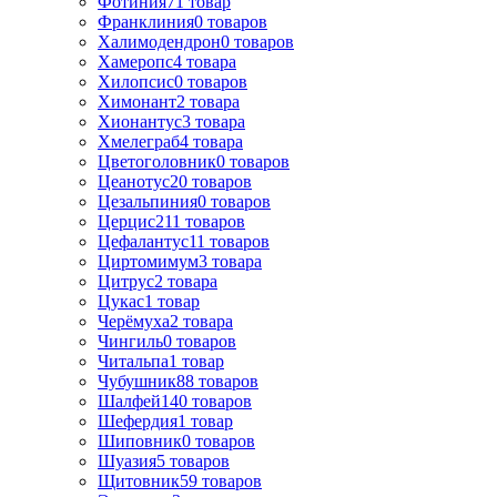
Фотиния
71
товар
Франклиния
0
товаров
Халимодендрон
0
товаров
Хамеропс
4
товара
Хилопсис
0
товаров
Химонант
2
товара
Хионантус
3
товара
Хмелеграб
4
товара
Цветоголовник
0
товаров
Цеанотус
20
товаров
Цезальпиния
0
товаров
Церцис
211
товаров
Цефалантус
11
товаров
Циртомимум
3
товара
Цитрус
2
товара
Цукас
1
товар
Черёмуха
2
товара
Чингиль
0
товаров
Читальпа
1
товар
Чубушник
88
товаров
Шалфей
140
товаров
Шефердия
1
товар
Шиповник
0
товаров
Шуазия
5
товаров
Щитовник
59
товаров