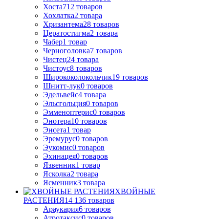
Хоста
712
товаров
Хохлатка
2
товара
Хризантема
28
товаров
Цератостигма
2
товара
Чабер
1
товар
Черноголовка
7
товаров
Чистец
24
товара
Чистоус
8
товаров
Ширококолокольчик
19
товаров
Шнитт-лук
0
товаров
Эдельвейс
4
товара
Эльсгольция
0
товаров
Эмменоптерис
0
товаров
Энотера
10
товаров
Энсета
1
товар
Эремурус
0
товаров
Эукомис
0
товаров
Эхинацея
0
товаров
Язвенник
1
товар
Ясколка
2
товара
Ясменник
3
товара
ХВОЙНЫЕ
РАСТЕНИЯ
14 136
товаров
Араукария
6
товаров
Атротаксис
0
товаров