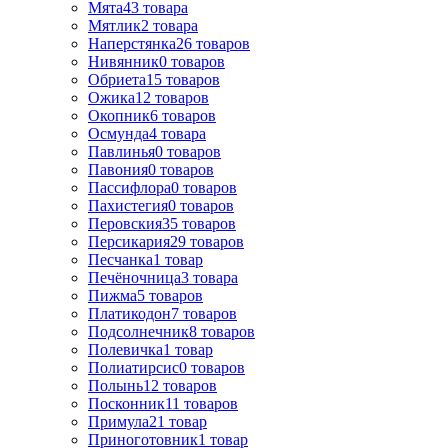
Мята
43
товара
Мятлик
2
товара
Наперстянка
26
товаров
Нивянник
0
товаров
Обриета
15
товаров
Ожика
12
товаров
Окопник
6
товаров
Осмунда
4
товара
Павлинья
0
товаров
Павония
0
товаров
Пассифлора
0
товаров
Пахистегия
0
товаров
Перовския
35
товаров
Персикария
29
товаров
Песчанка
1
товар
Печёночница
3
товара
Пижма
5
товаров
Платикодон
7
товаров
Подсолнечник
8
товаров
Полевичка
1
товар
Полиатирсис
0
товаров
Полынь
12
товаров
Посконник
11
товаров
Примула
21
товар
Приноготовник
1
товар