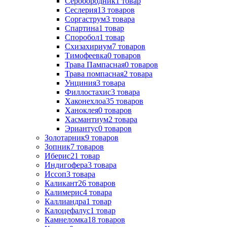
Серобородник
1
товар
Сеслерия
13
товаров
Соргаструм
3
товара
Спартина
1
товар
Споробол
1
товар
Схизахириум
7
товаров
Тимофеевка
0
товаров
Трава Пампасная
0
товаров
Трава помпасная
2
товара
Унциния
3
товара
Филлостахис
3
товара
Хаконехлоа
35
товаров
Ханоклея
0
товаров
Хасмантиум
2
товара
Эриантус
0
товаров
Золотарник
9
товаров
Зопник
7
товаров
Иберис
21
товар
Индигофера
3
товара
Иссоп
3
товара
Каликант
26
товаров
Калимерис
4
товара
Каллиандра
1
товар
Калоцефалус
1
товар
Камнеломка
18
товаров