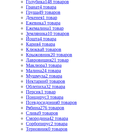
Голубика
148
товаров
Гранат
4
товара
Груша
49
товаров
Декенея
1
товар
Ежевика
3
товара
Ежемалина
1
товар
Земляника
10
товаров
Йошта
4
товара
Кария
4
товара
Клюква
8
товаров
Крыжовник
20
товаров
Лавровишня
21
товар
Маклюра
3
товара
Малина
24
товара
Мушмула
2
товара
Нектарин
0
товаров
Облепиха
32
товара
Персик
1
товар
Понцирус
3
товара
Псевдосидония
0
товаров
Рябина
276
товаров
Слива
9
товаров
Смородина
42
товара
Сорбопирус
2
товара
Терновник
0
товаров