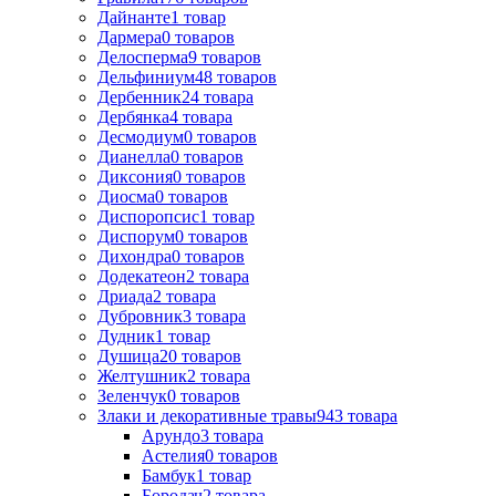
Дайнанте
1
товар
Дармера
0
товаров
Делосперма
9
товаров
Дельфиниум
48
товаров
Дербенник
24
товара
Дербянка
4
товара
Десмодиум
0
товаров
Дианелла
0
товаров
Диксония
0
товаров
Диосма
0
товаров
Диспоропсис
1
товар
Диспорум
0
товаров
Дихондра
0
товаров
Додекатеон
2
товара
Дриада
2
товара
Дубровник
3
товара
Дудник
1
товар
Душица
20
товаров
Желтушник
2
товара
Зеленчук
0
товаров
Злаки и декоративные травы
943
товара
Арундо
3
товара
Астелия
0
товаров
Бамбук
1
товар
Бородач
2
товара