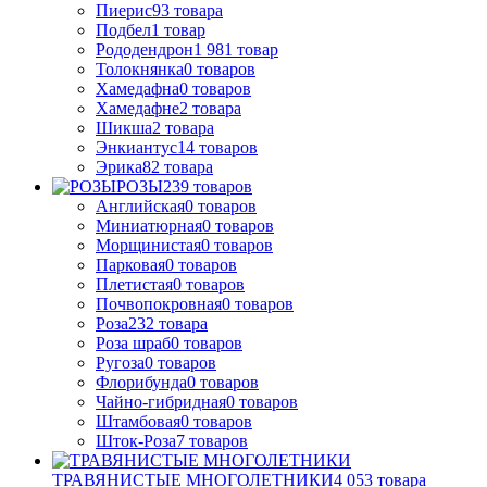
Пиерис
93
товара
Подбел
1
товар
Рододендрон
1 981
товар
Толокнянка
0
товаров
Хамедафна
0
товаров
Хамедафне
2
товара
Шикша
2
товара
Энкиантус
14
товаров
Эрика
82
товара
РОЗЫ
239
товаров
Английская
0
товаров
Миниатюрная
0
товаров
Морщинистая
0
товаров
Парковая
0
товаров
Плетистая
0
товаров
Почвопокровная
0
товаров
Роза
232
товара
Роза шраб
0
товаров
Ругоза
0
товаров
Флорибунда
0
товаров
Чайно-гибридная
0
товаров
Штамбовая
0
товаров
Шток-Роза
7
товаров
ТРАВЯНИСТЫЕ МНОГОЛЕТНИКИ
4 053
товара