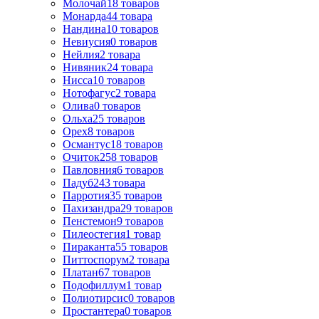
Молочай
18
товаров
Монарда
44
товара
Нандина
10
товаров
Невиусия
0
товаров
Нейлия
2
товара
Нивяник
24
товара
Нисса
10
товаров
Нотофагус
2
товара
Олива
0
товаров
Ольха
25
товаров
Орех
8
товаров
Османтус
18
товаров
Очиток
258
товаров
Павловния
6
товаров
Падуб
243
товара
Парротия
35
товаров
Пахизандра
29
товаров
Пенстемон
9
товаров
Пилеостегия
1
товар
Пираканта
55
товаров
Питтоспорум
2
товара
Платан
67
товаров
Подофиллум
1
товар
Полиотирсис
0
товаров
Простантера
0
товаров