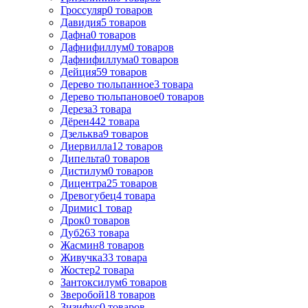
Гроссуляр
0
товаров
Давидия
5
товаров
Дафна
0
товаров
Дафнифиллум
0
товаров
Дафнифиллума
0
товаров
Дейция
59
товаров
Дерево тюльпанное
3
товара
Дерево тюльпановое
0
товаров
Дереза
3
товара
Дёрен
442
товара
Дзельква
9
товаров
Диервилла
12
товаров
Дипельта
0
товаров
Дистилум
0
товаров
Дицентра
25
товаров
Древогубец
4
товара
Дримис
1
товар
Дрок
0
товаров
Дуб
263
товара
Жасмин
8
товаров
Живучка
33
товара
Жостер
2
товара
Зантоксилум
6
товаров
Зверобой
18
товаров
Зизифус
0
товаров