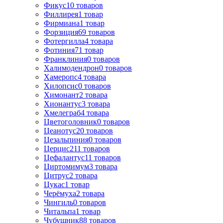
Фикус
10
товаров
Филлирея
1
товар
Фирмиана
1
товар
Форзиция
69
товаров
Фотергилла
4
товара
Фотиния
71
товар
Франклиния
0
товаров
Халимодендрон
0
товаров
Хамеропс
4
товара
Хилопсис
0
товаров
Химонант
2
товара
Хионантус
3
товара
Хмелеграб
4
товара
Цветоголовник
0
товаров
Цеанотус
20
товаров
Цезальпиния
0
товаров
Церцис
211
товаров
Цефалантус
11
товаров
Циртомимум
3
товара
Цитрус
2
товара
Цукас
1
товар
Черёмуха
2
товара
Чингиль
0
товаров
Читальпа
1
товар
Чубушник
88
товаров