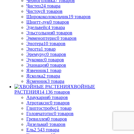
Черноголовка
7
товаров
Чистец
24
товара
Чистоус
8
товаров
Ширококолокольчик
19
товаров
Шнитт-лук
0
товаров
Эдельвейс
4
товара
Эльсгольция
0
товаров
Эмменоптерис
0
товаров
Энотера
10
товаров
Энсета
1
товар
Эремурус
0
товаров
Эукомис
0
товаров
Эхинацея
0
товаров
Язвенник
1
товар
Ясколка
2
товара
Ясменник
3
товара
ХВОЙНЫЕ
РАСТЕНИЯ
14 136
товаров
Араукария
6
товаров
Атротаксис
0
товаров
Глиптостробус
1
товар
Головчатотис
0
товаров
Гревиллея
0
товаров
Дизельма
0
товаров
Ель
2 543
товара