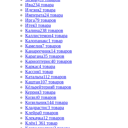
Ива
234
товара
Идезия
2
товара
Императа
24
товара
Ирга
79
товаров
Итея
3
товара
Калина
238
товаров
Каллистемон
4
товара
Калопанакс
1
товар
Камелия
7
товаров
Канареечник
14
товаров
Карагана
35
товаров
Кариоптерис
40
товаров
Каркас
4
товара
Кассия
1
товар
Катальпа
112
товаров
Каштан
107
товаров
Кёльрейтерия
8
товаров
Керрия
3
товара
Кизил
0
товаров
Кизильник
144
товара
Кладрастис
3
товара
Клейра
0
товаров
Клекачка
12
товаров
Клён
1 361
товар