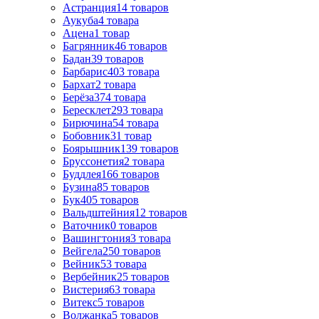
Астранция
14
товаров
Аукуба
4
товара
Ацена
1
товар
Багрянник
46
товаров
Бадан
39
товаров
Барбарис
403
товара
Бархат
2
товара
Берёза
374
товара
Бересклет
293
товара
Бирючина
54
товара
Бобовник
31
товар
Боярышник
139
товаров
Бруссонетия
2
товара
Буддлея
166
товаров
Бузина
85
товаров
Бук
405
товаров
Вальдштейния
12
товаров
Ваточник
0
товаров
Вашингтония
3
товара
Вейгела
250
товаров
Вейник
53
товара
Вербейник
25
товаров
Вистерия
63
товара
Витекс
5
товаров
Волжанка
5
товаров