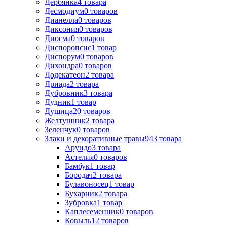
Дербянка
4
товара
Десмодиум
0
товаров
Дианелла
0
товаров
Диксония
0
товаров
Диосма
0
товаров
Диспоропсис
1
товар
Диспорум
0
товаров
Дихондра
0
товаров
Додекатеон
2
товара
Дриада
2
товара
Дубровник
3
товара
Дудник
1
товар
Душица
20
товаров
Желтушник
2
товара
Зеленчук
0
товаров
Злаки и декоративные травы
943
товара
Арундо
3
товара
Астелия
0
товаров
Бамбук
1
товар
Бородач
2
товара
Булавоносец
1
товар
Бухарник
2
товара
Зубровка
1
товар
Каплесеменник
0
товаров
Ковыль
12
товаров