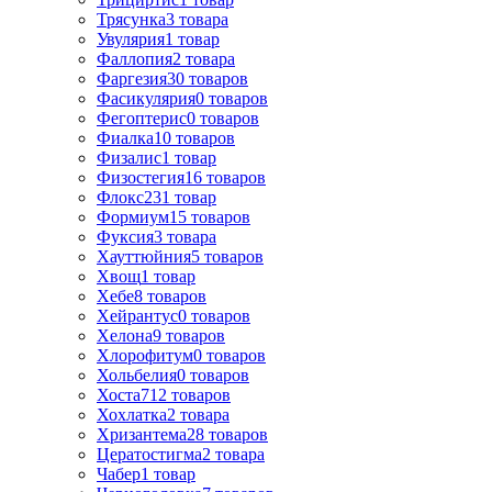
Трясунка
3
товара
Увулярия
1
товар
Фаллопия
2
товара
Фаргезия
30
товаров
Фасикулярия
0
товаров
Фегоптерис
0
товаров
Фиалка
10
товаров
Физалис
1
товар
Физостегия
16
товаров
Флокс
231
товар
Формиум
15
товаров
Фуксия
3
товара
Хауттюйния
5
товаров
Хвощ
1
товар
Хебе
8
товаров
Хейрантус
0
товаров
Хелона
9
товаров
Хлорофитум
0
товаров
Хольбелия
0
товаров
Хоста
712
товаров
Хохлатка
2
товара
Хризантема
28
товаров
Цератостигма
2
товара
Чабер
1
товар