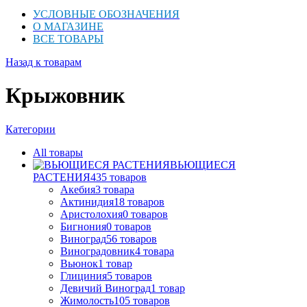
УСЛОВНЫЕ ОБОЗНАЧЕНИЯ
О МАГАЗИНЕ
ВСЕ ТОВАРЫ
Назад к товарам
Крыжовник
Категории
All
товары
ВЬЮЩИЕСЯ
РАСТЕНИЯ
435
товаров
Акебия
3
товара
Актинидия
18
товаров
Аристолохия
0
товаров
Бигнония
0
товаров
Виноград
56
товаров
Виноградовник
4
товара
Вьюнок
1
товар
Глициния
5
товаров
Девичий Виноград
1
товар
Жимолость
105
товаров