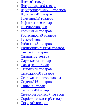
Птелея
1
товар
Птеростиракс
4
товара
Пузыреплодник
205
товаров
Пузырник
0
товаров
Ракитник
13
товаров
Рафиолепис
0
товаров
Ревень
5
товаров
Робиния
70
товаров
Ростринкула
0
товаров
Рускус
1
товар
Рябинник
8
товаров
Рябинокизильник
0
товаров
Сакаки
0
товаров
Самшит
32
товара
Саркококка
1
товар
Сассафрас
1
товар
Сикопсис
0
товаров
Синожакия
0
товаров
Синокаликантус
2
товара
Сирень
316
товаров
Скимия
1
товар
Скумпия
84
товара
Снежноягодник
37
товаров
Сорбокотонеастер
3
товара
Софора
9
товаров