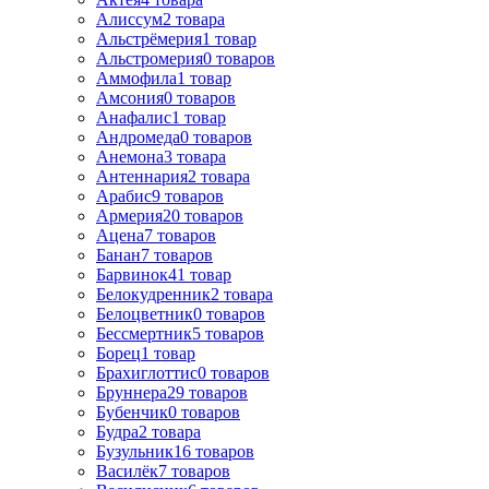
Алиссум
2
товара
Альстрёмерия
1
товар
Альстромерия
0
товаров
Аммофила
1
товар
Амсония
0
товаров
Анафалис
1
товар
Андромеда
0
товаров
Анемона
3
товара
Антеннария
2
товара
Арабис
9
товаров
Армерия
20
товаров
Ацена
7
товаров
Банан
7
товаров
Барвинок
41
товар
Белокудренник
2
товара
Белоцветник
0
товаров
Бессмертник
5
товаров
Борец
1
товар
Брахиглоттис
0
товаров
Бруннера
29
товаров
Бубенчик
0
товаров
Будра
2
товара
Бузульник
16
товаров
Василёк
7
товаров