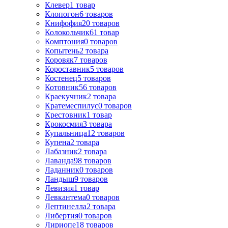
Клевер
1
товар
Клопогон
6
товаров
Книфофия
20
товаров
Колокольчик
61
товар
Комптония
0
товаров
Копытень
2
товара
Коровяк
7
товаров
Короставник
5
товаров
Костенец
5
товаров
Котовник
56
товаров
Краекучник
2
товара
Кратемеспилус
0
товаров
Крестовник
1
товар
Крокосмия
3
товара
Купальница
12
товаров
Купена
2
товара
Лабазник
2
товара
Лаванда
98
товаров
Ладанник
0
товаров
Ландыш
9
товаров
Левизия
1
товар
Левкантема
0
товаров
Лептинелла
2
товара
Либертия
0
товаров
Лириопе
18
товаров