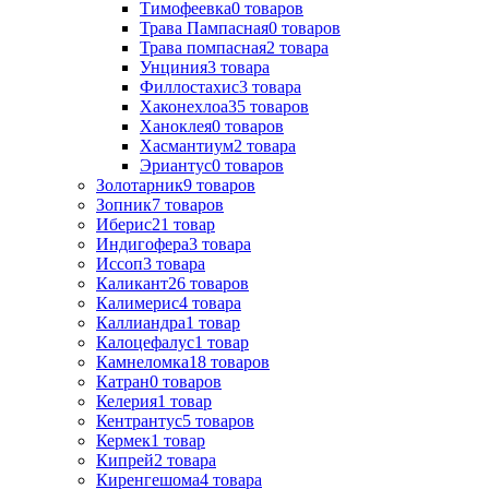
Тимофеевка
0
товаров
Трава Пампасная
0
товаров
Трава помпасная
2
товара
Унциния
3
товара
Филлостахис
3
товара
Хаконехлоа
35
товаров
Ханоклея
0
товаров
Хасмантиум
2
товара
Эриантус
0
товаров
Золотарник
9
товаров
Зопник
7
товаров
Иберис
21
товар
Индигофера
3
товара
Иссоп
3
товара
Каликант
26
товаров
Калимерис
4
товара
Каллиандра
1
товар
Калоцефалус
1
товар
Камнеломка
18
товаров
Катран
0
товаров
Келерия
1
товар
Кентрантус
5
товаров
Кермек
1
товар
Кипрей
2
товара
Киренгешома
4
товара