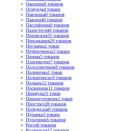
Окопник
6
товаров
Осмунда
4
товара
Павлинья
0
товаров
Павония
0
товаров
Пассифлора
0
товаров
Пахистегия
0
товаров
Перовския
35
товаров
Персикария
29
товаров
Песчанка
1
товар
Печёночница
3
товара
Пижма
5
товаров
Платикодон
7
товаров
Подсолнечник
8
товаров
Полевичка
1
товар
Полиатирсис
0
товаров
Полынь
12
товаров
Посконник
11
товаров
Примула
21
товар
Приноготовник
1
товар
Прострел
28
товаров
Псевдосаза
0
товаров
Пупавка
3
товара
Пупочник
6
товаров
Рогоз
0
товаров
Роджерсия
15
товаров