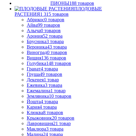
ПИОНЫ
188
товаров
ПЛОДОВЫЕ
РАСТЕНИЯ
1 315
товаров
Абрикос
0
товаров
Айва
99
товаров
Алыча
0
товаров
Арония
52
товара
Брусника
3
товара
Вероника
43
товара
Виноград
0
товаров
Вишня
136
товаров
Голубика
148
товаров
Гранат
4
товара
Груша
49
товаров
Декенея
1
товар
Ежевика
3
товара
Ежемалина
1
товар
Земляника
10
товаров
Йошта
4
товара
Кария
4
товара
Клюква
8
товаров
Крыжовник
20
товаров
Лавровишня
21
товар
Маклюра
3
товара
Малина
24
товара