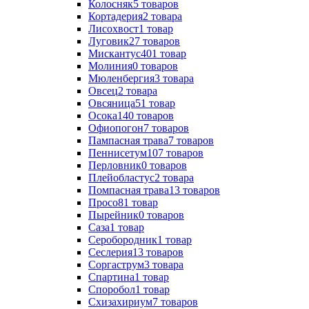
Колосняк
5
товаров
Кортадерия
2
товара
Лисохвост
1
товар
Луговик
27
товаров
Мискантус
401
товар
Молиния
0
товаров
Мюленбергия
3
товара
Овсец
2
товара
Овсяница
51
товар
Осока
140
товаров
Офиопогон
7
товаров
Пампасная трава
7
товаров
Пеннисетум
107
товаров
Перловник
0
товаров
Плейобластус
2
товара
Помпасная трава
13
товаров
Просо
81
товар
Пырейник
0
товаров
Саза
1
товар
Серобородник
1
товар
Сеслерия
13
товаров
Соргаструм
3
товара
Спартина
1
товар
Споробол
1
товар
Схизахириум
7
товаров