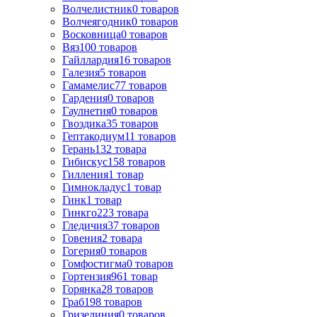
Волчелистник
0
товаров
Волчеягодник
0
товаров
Восковница
0
товаров
Вяз
100
товаров
Гайллардия
16
товаров
Галезия
5
товаров
Гамамелис
77
товаров
Гардения
0
товаров
Гаулнетия
0
товаров
Гвоздика
35
товаров
Гептакодиум
11
товаров
Герань
132
товара
Гибискус
158
товаров
Гилления
1
товар
Гимнокладус
1
товар
Гинк
1
товар
Гинкго
223
товара
Гледичия
37
товаров
Говения
2
товара
Гогерия
0
товаров
Гомфостигма
0
товаров
Гортензия
961
товар
Горянка
28
товаров
Граб
198
товаров
Гризелиния
0
товаров