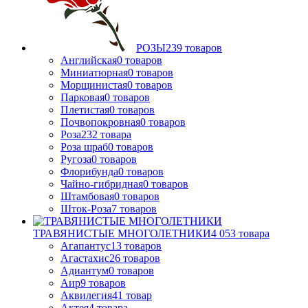
РОЗЫ
239
товаров
Английская
0
товаров
Миниатюрная
0
товаров
Морщинистая
0
товаров
Парковая
0
товаров
Плетистая
0
товаров
Почвопокровная
0
товаров
Роза
232
товара
Роза шраб
0
товаров
Ругоза
0
товаров
Флорибунда
0
товаров
Чайно-гибридная
0
товаров
Штамбовая
0
товаров
Шток-Роза
7
товаров
ТРАВЯНИСТЫЕ МНОГОЛЕТНИКИ
4 053
товара
Агапантус
13
товаров
Агастахис
26
товаров
Адиантум
0
товаров
Аир
9
товаров
Аквилегия
41
товар
Актея
4
товара