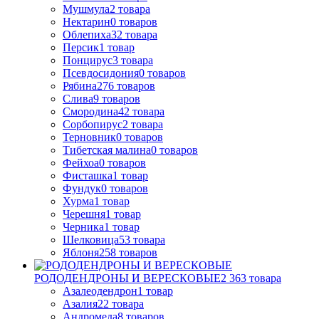
Мушмула
2
товара
Нектарин
0
товаров
Облепиха
32
товара
Персик
1
товар
Понцирус
3
товара
Псевдосидония
0
товаров
Рябина
276
товаров
Слива
9
товаров
Смородина
42
товара
Сорбопирус
2
товара
Терновник
0
товаров
Тибетская малина
0
товаров
Фейхоа
0
товаров
Фисташка
1
товар
Фундук
0
товаров
Хурма
1
товар
Черешня
1
товар
Черника
1
товар
Шелковица
53
товара
Яблоня
258
товаров
РОДОДЕНДРОНЫ И ВЕРЕСКОВЫЕ
2 363
товара
Азалеодендрон
1
товар
Азалия
22
товара
Андромеда
8
товаров