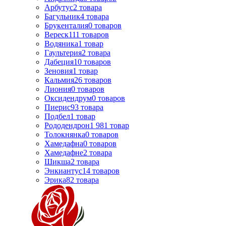
Арбутус
2
товара
Багульник
4
товара
Брукенталия
0
товаров
Вереск
111
товаров
Водяника
1
товар
Гаультерия
2
товара
Дабеция
10
товаров
Зеновия
1
товар
Кальмия
26
товаров
Лиония
0
товаров
Оксидендрум
0
товаров
Пиерис
93
товара
Подбел
1
товар
Рододендрон
1 981
товар
Толокнянка
0
товаров
Хамедафна
0
товаров
Хамедафне
2
товара
Шикша
2
товара
Энкиантус
14
товаров
Эрика
82
товара