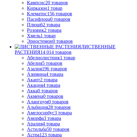
Кампсис
20
товаров
Кирказон
1
товар
Клематис
156
товаров
Пасифлора
0
товаров
Плющ
62
товара
Розовик
2
товара
Хмель
1
товар
Эриостемон
0
товаров
ЛИСТВЕННЫЕ
РАСТЕНИЯ
14 014
товаров
Абелиолистник
1
товар
Абелия
5
товаров
Азалия
196
товаров
Азимина
4
товара
Акант
2
товара
Акация
4
товара
Акка
0
товаров
Акмена
0
товаров
Алангиум
0
товаров
Альбиция
28
товаров
Амелосорбус
3
товара
Аморфа
3
товара
Аралия
4
товара
Астильба
50
товаров
Астра
123
товара