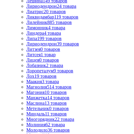
Лещина
149
товаров
Лиpиодендpон
24
товара
Лиатрис
20
товаров
Ликвидамбар
119
товаров
Лилейник
885
товаров
Лимонник
4
товара
Линдера
4
товара
Липа
199
товаров
Лириодендрон
39
товаров
Литзея
0
товаров
Литсея
1
товар
Лицея
0
товаров
Лобазник
2
товара
Лоропеталум
9
товаров
Лох
19
товаров
Маакия
3
товара
Магнолия
514
товаров
Магония
10
товаров
Манжетка
14
товаров
Маслина
13
товаров
Метельник
0
товаров
Миндаль
11
товаров
Многорядник
22
товара
Молиния
62
товара
Молодило
36
товаров