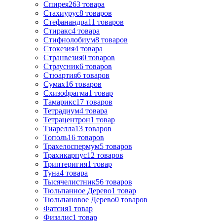
Спирея
263
товара
Стахиурус
8
товаров
Стефанандра
11
товаров
Стиракс
4
товара
Стифнолобиум
8
товаров
Стокезия
4
товара
Странвезия
0
товаров
Страусник
6
товаров
Стюартия
6
товаров
Сумах
16
товаров
Схизофрагма
1
товар
Тамарикс
17
товаров
Тетрадиум
4
товара
Тетрацентрон
1
товар
Тиарелла
13
товаров
Тополь
16
товаров
Трахелоспермум
5
товаров
Трахикарпус
12
товаров
Триптеригия
1
товар
Туна
4
товара
Тысячелистник
56
товаров
Тюльпанное Дерево
1
товар
Тюльпановое Дерево
0
товаров
Фатсия
1
товар
Физалис
1
товар