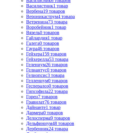
Василисник
6
товаров
Василистник
1
товар
Вербена
19
товаров
Вероникаструм
4
товара
Ветреница
73
товара
Воробейник
1
товар
Вязель
0
товаров
Гайлардия
1
товар
Галега
0
товаров
Гаура
46
товаров
Гейхера
159
товаров
Гейхерелла
53
товара
Гелениум
26
товаров
Гелиантус
0
товаров
Гелиопсис
3
товара
Геллениум
0
товаров
Геспералоэ
0
товаров
Гипсофила
22
товара
Горец
7
товаров
Гравилат
76
товаров
Дайнанте
1
товар
Дармера
0
товаров
Делосперма
9
товаров
Дельфиниум
48
товаров
Дербенник
24
товара