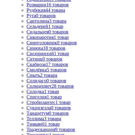
Розмарин
16
товаров
Рудбекия
44
товара
Рута
0
товаров
Сантолина
3
товара
Сельдерей
1
товар
Сидальцея
0
товаров
Сикопаротия
1
товар
Синеголовник
0
товаров
Синюха
18
товаров
Сисюринхий
1
товар
Ситник
0
товаров
Скабиоза
17
товаров
Смолёвка
5
товаров
Сныть
2
товара
Солидаго
0
товаров
Солнцецвет
28
товаров
Солодка
1
товар
Спигелия
1
товар
Стробилантес
1
товар
Сукцизелла
0
товаров
Танацетум
0
товаров
Теллима
3
товара
Тимьян
61
товар
Традесканция
9
товаров
Трициртис
1
товар