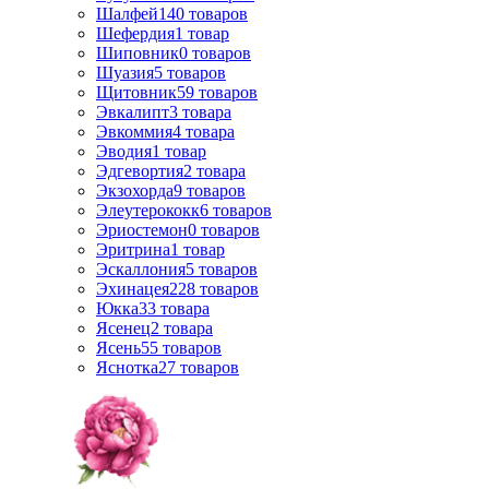
Шалфей
140
товаров
Шефердия
1
товар
Шиповник
0
товаров
Шуазия
5
товаров
Щитовник
59
товаров
Эвкалипт
3
товара
Эвкоммия
4
товара
Эводия
1
товар
Эдгевортия
2
товара
Экзохорда
9
товаров
Элеутерококк
6
товаров
Эриостемон
0
товаров
Эритрина
1
товар
Эскаллония
5
товаров
Эхинацея
228
товаров
Юкка
33
товара
Ясенец
2
товара
Ясень
55
товаров
Яснотка
27
товаров