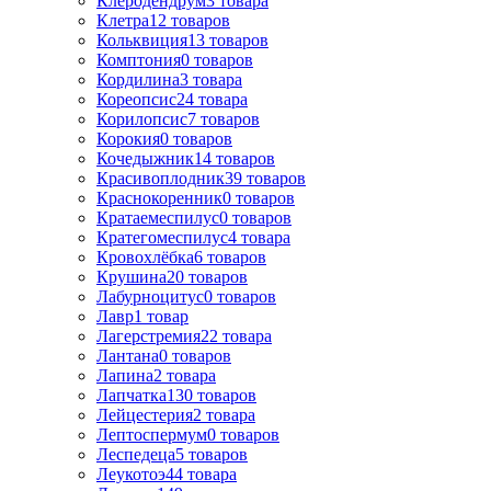
Клеродендрум
3
товара
Клетра
12
товаров
Кольквиция
13
товаров
Комптония
0
товаров
Кордилина
3
товара
Кореопсис
24
товара
Корилопсис
7
товаров
Корокия
0
товаров
Кочедыжник
14
товаров
Красивоплодник
39
товаров
Краснокоренник
0
товаров
Кратаемеспилус
0
товаров
Кратегомеспилус
4
товара
Кровохлёбка
6
товаров
Крушина
20
товаров
Лабурноцитус
0
товаров
Лавр
1
товар
Лагерстремия
22
товара
Лантана
0
товаров
Лапина
2
товара
Лапчатка
130
товаров
Лейцестерия
2
товара
Лептоспермум
0
товаров
Леспедеца
5
товаров
Леукотоэ
44
товара