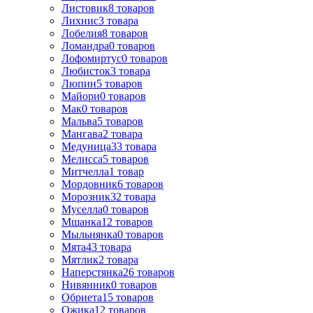
Листовик
8
товаров
Лихнис
3
товара
Лобелия
8
товаров
Ломандра
0
товаров
Лофомиртус
0
товаров
Любисток
3
товара
Люпин
5
товаров
Майори
0
товаров
Мак
0
товаров
Мальва
5
товаров
Мангава
2
товара
Медуница
33
товара
Мелисса
5
товаров
Митчелла
1
товар
Мордовник
6
товаров
Морозник
32
товара
Муселла
0
товаров
Мшанка
12
товаров
Мыльнянка
0
товаров
Мята
43
товара
Мятлик
2
товара
Наперстянка
26
товаров
Нивянник
0
товаров
Обриета
15
товаров
Ожика
12
товаров