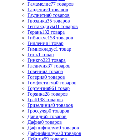
Гамамелис
77
товаров
Гардения
0
товаров
Гаулнетия
0
товаров
Гвоздика
35
товаров
Гептакодиум
11
товаров
Герань
132
товара
Гибискус
158
товаров
Гилления
1
товар
Гимнокладус
1
товар
Гинк
1
товар
Гинкго
223
товара
Гледичия
37
товаров
Говения
2
товара
Гогерия
0
товаров
Гомфостигма
0
товаров
Гортензия
961
товар
Горянка
28
товаров
Граб
198
товаров
Гризелиния
0
товаров
Гроссуляр
0
товаров
Давидия
5
товаров
Дафна
0
товаров
Дафнифиллум
0
товаров
Дафнифиллума
0
товаров
Дейция
59
товаров