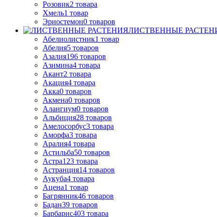
Розовик
2
товара
Хмель
1
товар
Эриостемон
0
товаров
ЛИСТВЕННЫЕ РАСТЕН
Абелиолистник
1
товар
Абелия
5
товаров
Азалия
196
товаров
Азимина
4
товара
Акант
2
товара
Акация
4
товара
Акка
0
товаров
Акмена
0
товаров
Алангиум
0
товаров
Альбиция
28
товаров
Амелосорбус
3
товара
Аморфа
3
товара
Аралия
4
товара
Астильба
50
товаров
Астра
123
товара
Астранция
14
товаров
Аукуба
4
товара
Ацена
1
товар
Багрянник
46
товаров
Бадан
39
товаров
Барбарис
403
товара