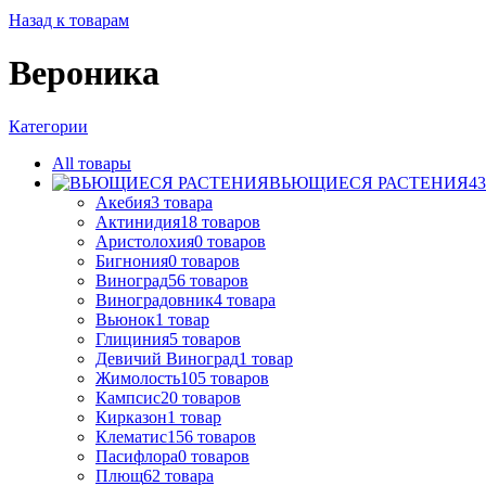
Назад к товарам
Вероника
Категории
All
товары
ВЬЮЩИЕСЯ РАСТЕНИЯ
43
Акебия
3
товара
Актинидия
18
товаров
Аристолохия
0
товаров
Бигнония
0
товаров
Виноград
56
товаров
Виноградовник
4
товара
Вьюнок
1
товар
Глициния
5
товаров
Девичий Виноград
1
товар
Жимолость
105
товаров
Кампсис
20
товаров
Кирказон
1
товар
Клематис
156
товаров
Пасифлора
0
товаров
Плющ
62
товара