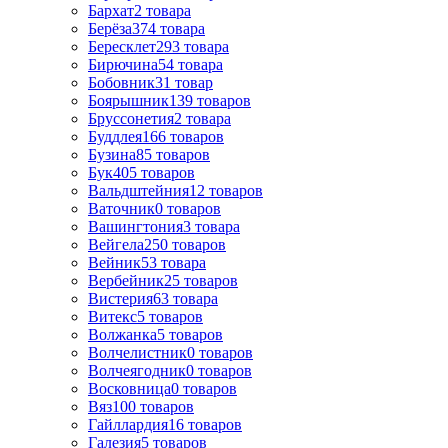
Бархат
2
товара
Берёза
374
товара
Бересклет
293
товара
Бирючина
54
товара
Бобовник
31
товар
Боярышник
139
товаров
Бруссонетия
2
товара
Буддлея
166
товаров
Бузина
85
товаров
Бук
405
товаров
Вальдштейния
12
товаров
Ваточник
0
товаров
Вашингтония
3
товара
Вейгела
250
товаров
Вейник
53
товара
Вербейник
25
товаров
Вистерия
63
товара
Витекс
5
товаров
Волжанка
5
товаров
Волчелистник
0
товаров
Волчеягодник
0
товаров
Восковница
0
товаров
Вяз
100
товаров
Гайллардия
16
товаров
Галезия
5
товаров