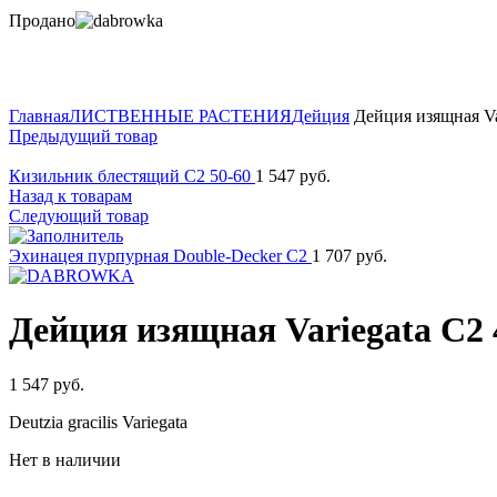
Продано
Нажмите для увеличения
Главная
ЛИСТВЕННЫЕ РАСТЕНИЯ
Дейция
Дейция изящная Va
Предыдущий товар
Кизильник блестящий C2 50-60
1 547
руб.
Назад к товарам
Следующий товар
Эхинацея пурпурная Double-Decker C2
1 707
руб.
Дейция изящная Variegata C2 
1 547
руб.
Deutzia gracilis Variegata
Нет в наличии