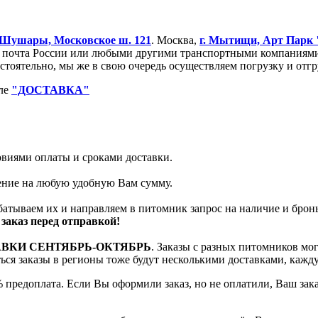
Шушары, Московское ш. 121
. Москва,
г. Мытищи, Арт Парк
очта России или любыми другими транспортными компаниями. 
остоятельно, мы же в свою очередь осуществляем погрузку и от
еле
"ДОСТАВКА"
ловиями оплаты и сроками доставки.
тение на любую удобную Вам сумму.
батываем их и направляем в питомник запрос на наличие и брон
заказ перед отправкой!
АВКИ СЕНТЯБРЬ-ОКТЯБРЬ
. Заказы с разных питомников мо
яться заказы в регионы тоже будут несколькими доставками, кажд
 предоплата. Если Вы оформили заказ, но не оплатили, Ваш зак