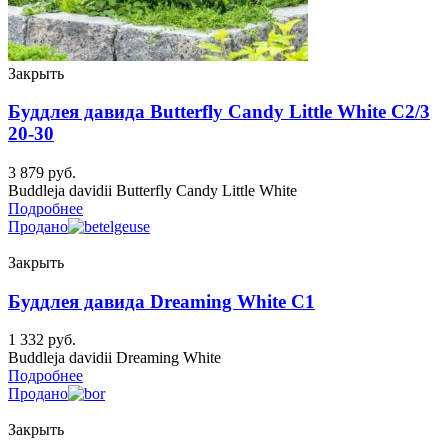
Закрыть
Буддлея давида Butterfly Candy Little White C2/3
20-30
3 879
руб.
Buddleja davidii Butterfly Candy Little White
Подробнее
Продано
Закрыть
Буддлея давида Dreaming White C1
1 332
руб.
Buddleja davidii Dreaming White
Подробнее
Продано
Закрыть