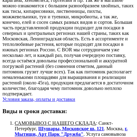
караганы, хеномелеса, гортензий и пр. Так же в магазине
можно ознакомится с большим разнообразием хвойных, таких
как тисы, кипарисовики, лиственницы, пихты,
можжевельники, туи и туевики, микробиоты, а так же,
конечно, елей и сосен самых разных видов и сортов. Большая
часть представленной продукции подходит для посадки в
северных и центральных регионах нашей страны, таких как
Московская, Ленинградская область. Есть в ассортименте и
теплолюбивые растения, которые подходят для посадки в
южных регионах России. С BOR мы сотрудничаем уже
несколько лет, и каждый раз, получая очередную поставку,
всегда остаёмся довольны профессиональной и аккуратной
погрузкой растений (без сомнения отметим, данный
питомник грузит лучше всех). Так как питомник располагает
немаленькими площадями для выращивания и реализации
растений (около 45га), продукция предлагается в достаточном
количестве, благодаря чему питомник довольно неплохо
подтверждает.
Условия заказа, оплаты и доставки
Виды и сроки доставки:
САМОВЫВОЗ С НАШЕГО СКЛАДА
: Санкт-
Петербург,
Шушары, Московское ш. 121
. Москва,
г.
Мытищи, Арт Парк "Дружба"
. Услуга самовывоза