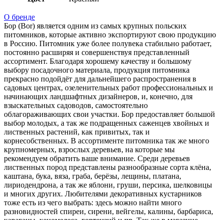
О бренде
Бор (Bor) является одним из самых крупных польских
питомников, которые активно экспортируют свою продукцию
в Россию. Питомник уже более полувека стабильно работает,
постоянно расширяя и совершенствуя представленный
ассортимент. Благодаря хорошему качеству и большому
выбору посадочного материала, продукция питомника
прекрасно подойдёт для дальнейшего распространения в
садовых центрах, озеленительных работ профессиональных и
начинающих ландшафтных дизайнеров, и, конечно, для
взыскательных садоводов, самостоятельно
облагораживающих свои участки. Бор предоставляет большой
выбор молодых, а так же подращенных саженцев хвойных и
лиственных растений, как привитых, так и
корнесобственных. В ассортименте питомника так же много
крупномерных, взрослых деревьев, на которые мы
рекомендуем обратить ваше внимание. Среди деревьев
лиственных пород представлены разнообразные сорта клёна,
каштана, бука, вяза, граба, берёзы, лещины, платана,
лириодендрона, а так же яблони, груши, персика, шелковицы
и многих других. Любителями декоративных кустарников
тоже есть из чего выбрать: здесь можно найти много
разновидностей спиреи, сирени, вейгелы, калины, барбариса,