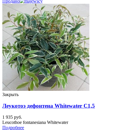
Продано
Закрыть
Леукотоэ дефонтена Whitewater C1,5
1 935
руб.
Leucothoe fontanesiana Whitewater
Подробнее