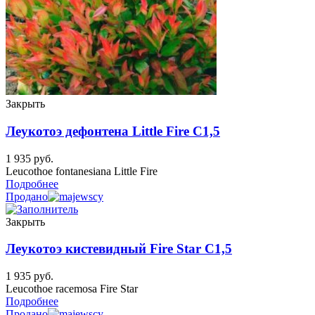
Закрыть
Леукотоэ дефонтена Little Fire C1,5
1 935
руб.
Leucothoe fontanesiana Little Fire
Подробнее
Продано
Закрыть
Леукотоэ кистевидный Fire Star C1,5
1 935
руб.
Leucothoe racemosa Fire Star
Подробнее
Продано