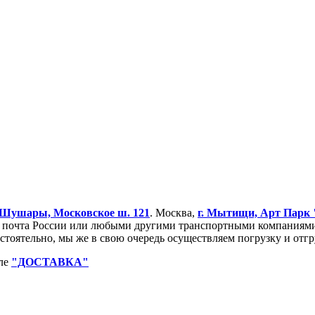
Шушары, Московское ш. 121
. Москва,
г. Мытищи, Арт Парк
очта России или любыми другими транспортными компаниями. 
остоятельно, мы же в свою очередь осуществляем погрузку и от
еле
"ДОСТАВКА"