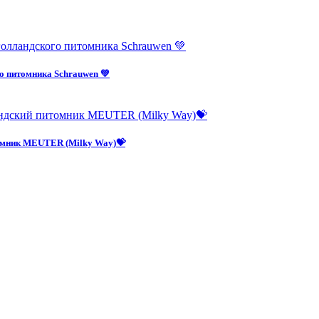
о питомника Schrauwen 💚
омник MEUTER (Milky Way)💝