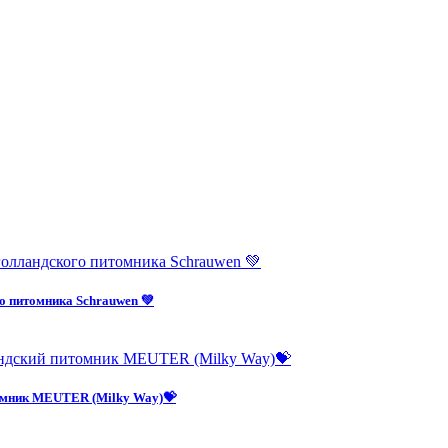
о питомника Schrauwen 💚
омник MEUTER (Milky Way)💝