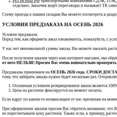
РЕГИОНЫ РФ
транспортными компаниями СДЭК, ПЭК, п
отдельно. Заказчик ведёт переговоры и вызывает ТК сам
Схему проезда к нашим складам Вы можете посмотреть в разд
УСЛОВИЯ ПРЕДЗАКАЗА НА ОСЕНЬ 2026
Условия предзаказа:
Перед тем, как оформить заказ ознакомьтесь, пожалуйста, с ус
У нас нет минимальной суммы заказа, Вы можете заказать рас
После получения заказов через наш интернет-магазин, мы обра
от него НЕЛЬЗЯ! Просим Вас очень внимательно проверять 
Предзаказы принимаем на
ОСЕНЬ 2026 года
.
СРОКИ ДОСТ
тому, что забирать заказы нужно будет несколько раз. Отправл
Основным условием резервирования заказа является 100%
Цена на растение фиксируется на момент оплаты.
Если вдруг по каким-то независящим от нас причинам на момен
При оформлении заказов просим Вас обратить внимание, что Вы
не пересчитываем цену растения. Также если, к примеру, раст