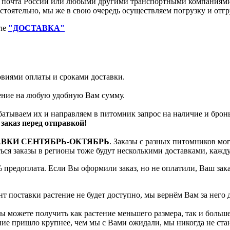
очта России или любыми другими транспортными компаниями. 
остоятельно, мы же в свою очередь осуществляем погрузку и от
еле
"ДОСТАВКА"
ловиями оплаты и сроками доставки.
тение на любую удобную Вам сумму.
батываем их и направляем в питомник запрос на наличие и брон
заказ перед отправкой!
АВКИ СЕНТЯБРЬ-ОКТЯБРЬ
. Заказы с разных питомников мо
яться заказы в регионы тоже будут несколькими доставками, кажд
 предоплата. Если Вы оформили заказ, но не оплатили, Ваш зак
т поставки растение не будет доступно, мы вернём Вам за него 
 можете получить как растение меньшего размера, так и больше
ение пришло крупнее, чем мы с Вами ожидали, мы никогда не ст