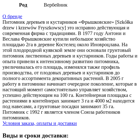
Род
Вербейник
О бренде
Питомник деревьев и кустарников «Фрышковские» [Szkółka
drzew i krzewów Fryszkowscy] это исправно действующая и
современная фирма с традициями. В 1977 году Антони и
Веслава Фрышковские купили небольшое хозяйство
площадью 2га в деревне Костелец около Иновроцлава. На
этой плодородной куявской земле они основали грунтовый
питомник лиственных деревьев и кустарников. Годы работы и
опыта привели к интенсивному развитию питомника,
увеличивалась его площадь, изменялся также профиль
производства, от плодовых деревьев и кустарников до
полного ассортимента декоративных растений. В 2005 г
работу в питомнике начинает очередное поколение, которые в
настоящий момент самостоятельно управляет хозяйством,
успешно действующим на 100 га. Контейнерная площадка с
растениями в контейнерах занимает 3 га и 4000 м2 находится
под навесами, а грунтовые посадки занимают 35 га.
Питомник с 1992 г является членом Союза работников
питомников.
Условия заказа, оплаты и доставки
Виды и сроки доставки: