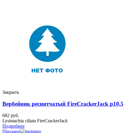
Закрыть
Вербейник реснитчатый FireCrackerJack p10,5
682
руб.
Lysimachia ciliata FireCrackerJack
Подробнее
Продано