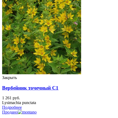
Закрыть
Вербейник точечный C1
1 261
руб.
Lysimachia punctata
Подробнее
Продано