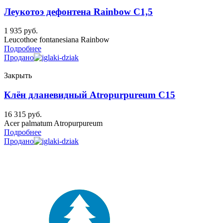
Леукотоэ дефонтена Rainbow C1,5
1 935
руб.
Leucothoe fontanesiana Rainbow
Подробнее
Продано
Закрыть
Клён дланевидный Atropurpureum C15
16 315
руб.
Acer palmatum Atropurpureum
Подробнее
Продано