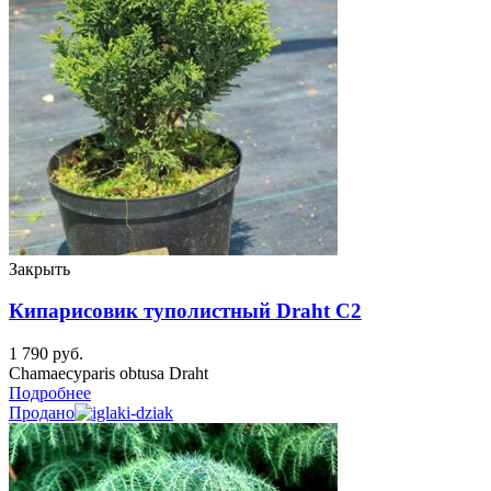
Закрыть
Кипарисовик туполистный Draht C2
1 790
руб.
Chamaecyparis obtusa Draht
Подробнее
Продано