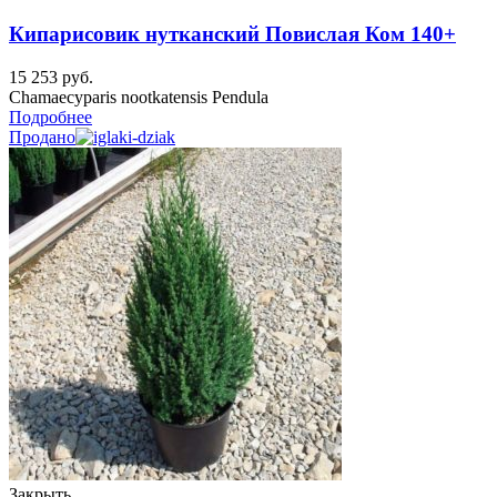
Кипарисовик нутканский Повислая Ком 140+
15 253
руб.
Chamaecyparis nootkatensis Pendula
Подробнее
Продано
Закрыть