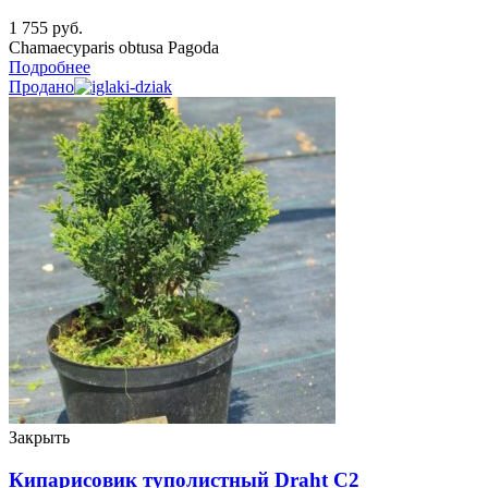
1 755
руб.
Chamaecyparis obtusa Pagoda
Подробнее
Продано
Закрыть
Кипарисовик туполистный Draht C2