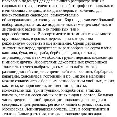
прекрасно подойдёт для дальнейшего распространения в
садовых центрах, озеленительных работ профессиональных и
начинающих ландшафтных дизайнеров, и, конечно, для
взыскательных садоводов, самостоятельно
облагораживающих свои участки. Бор предоставляет большой
выбор молодых, а так же подращенных саженцев хвойных и
лиственных растений, как привитых, так и
корнесобственных. В ассортименте питомника так же много
крупномерных, взрослых деревьев, на которые мы
рекомендуем обратить ваше внимание. Среди деревьев
лиственных пород представлены разнообразные сорта клёна,
каштана, бука, вяза, граба, берёзы, лещины, платана,
лириодендрона, а так же яблони, груши, персика, шелковицы
и многих других. Любителями декоративных кустарников
тоже есть из чего выбрать: здесь можно найти много
разновидностей спиреи, сирени, вейгелы, калины, барбариса,
караганы, хеномелеса, гортензий и пр. Так же в магазине
можно ознакомится с большим разнообразием хвойных, таких
как тисы, кипарисовики, лиственницы, пихты,
можжевельники, туи и туевики, микробиоты, а так же,
конечно, елей и сосен самых разных видов и сортов. Большая
часть представленной продукции подходит для посадки в
северных и центральных регионах нашей страны, таких как
Московская, Ленинградская область. Есть в ассортименте и
теплолюбивые растения, которые подходят для посадки в