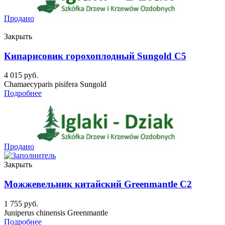
Продано
Закрыть
Кипарисовик горохоплодный Sungold C5
4 015
руб.
Chamaecyparis pisifera Sungold
Подробнее
Продано
Закрыть
Можжевельник китайский Greenmantle C2
1 755
руб.
Juniperus chinensis Greenmantle
Подробнее