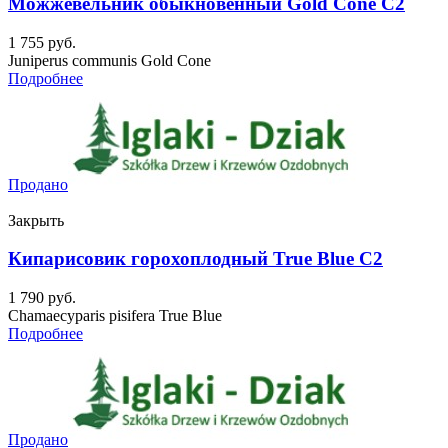
Можжевельник обыкновенный Gold Cone C2
1 755
руб.
Juniperus communis Gold Cone
Подробнее
Продано
Закрыть
Кипарисовик горохоплодный True Blue C2
1 790
руб.
Chamaecyparis pisifera True Blue
Подробнее
Продано