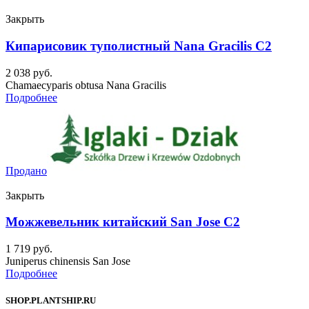
Закрыть
Кипарисовик туполистный Nana Gracilis C2
2 038
руб.
Chamaecyparis obtusa Nana Gracilis
Подробнее
Продано
Закрыть
Можжевельник китайский San Jose C2
1 719
руб.
Juniperus chinensis San Jose
Подробнее
SHOP.PLANTSHIP.RU