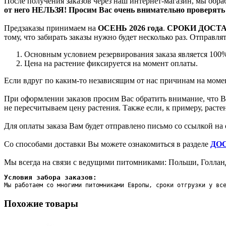
После получения заказов через наш интернет-магазин, мы обра
от него НЕЛЬЗЯ! Просим Вас очень внимательно проверять 
Предзаказы принимаем на
ОСЕНЬ 2026 года
.
СРОКИ ДОСТ
тому, что забирать заказы нужно будет несколько раз. Отправл
Основным условием резервирования заказа является 100%
Цена на растение фиксируется на момент оплаты.
Если вдруг по каким-то независящим от нас причинам на момен
При оформлении заказов просим Вас обратить внимание, что Вы
не пересчитываем цену растения. Также если, к примеру, раст
Для оплаты заказа Вам будет отправлено письмо со ссылкой на 
Со способами доставки Вы можете ознакомиться в разделе
ДО
Мы всегда на связи с ведущими питомниками: Польши, Голланд
Условия забора заказов:
Мы работаем со многими питомниками Европы, сроки отгрузки у вс
Похожие товары