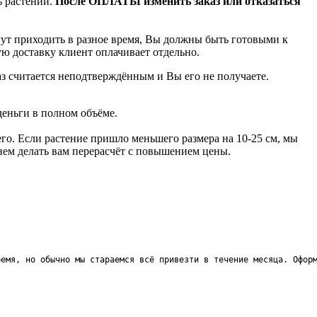
ь растений.
После ОПЛАТЫ изменить заказ или отказаться
гут приходить в разное время, Вы должны быть готовыми к
ую доставку клиент оплачивает отдельно.
аз считается неподтверждённым и Вы его не получаете.
деньги в полном объёме.
го. Если растение пришло меньшего размера на 10-25 см, мы
анем делать вам перерасчёт с повышением цены.
ремя, но обычно мы стараемся всё привезти в течение месяца. Офор