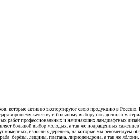
ков, которые активно экспортируют свою продукцию в Россию. 
даря хорошему качеству и большому выбору посадочного матери
ных работ профессиональных и начинающих ландшафтных дизайне
вляет большой выбор молодых, а так же подращенных саженцев 
упномерных, взрослых деревьев, на которые мы рекомендуем об
 граба, берёзы, лещины, платана, лириодендрона, а так же ябло