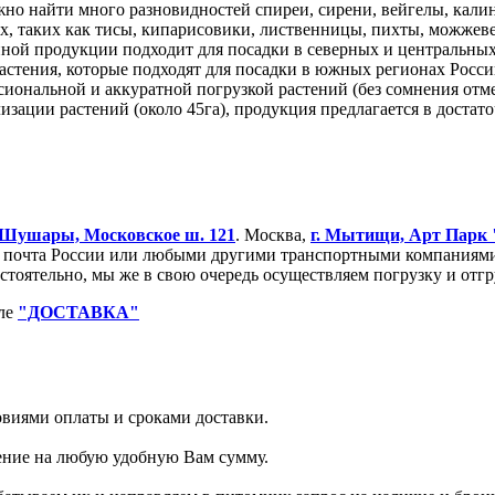
жно найти много разновидностей спиреи, сирени, вейгелы, калины
 таких как тисы, кипарисовики, лиственницы, пихты, можжевель
нной продукции подходит для посадки в северных и центральных
астения, которые подходят для посадки в южных регионах Росси
сиональной и аккуратной погрузкой растений (без сомнения отм
зации растений (около 45га), продукция предлагается в достат
Шушары, Московское ш. 121
. Москва,
г. Мытищи, Арт Парк
очта России или любыми другими транспортными компаниями. 
остоятельно, мы же в свою очередь осуществляем погрузку и от
еле
"ДОСТАВКА"
ловиями оплаты и сроками доставки.
тение на любую удобную Вам сумму.