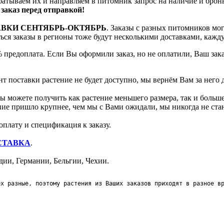
батываем их и направляем в питомник запрос на наличие и брон
заказ перед отправкой!
АВКИ СЕНТЯБРЬ-ОКТЯБРЬ
. Заказы с разных питомников мо
яться заказы в регионы тоже будут несколькими доставками, кажд
 предоплата. Если Вы оформили заказ, но не оплатили, Ваш зак
т поставки растение не будет доступно, мы вернём Вам за него 
 можете получить как растение меньшего размера, так и больше
ение пришло крупнее, чем мы с Вами ожидали, мы никогда не ст
оплату и спецификация к заказу.
СТАВКА
.
ии, Германии, Бельгии, Чехии.
ех разные, поэтому растения из Ваших заказов приходят в разное в