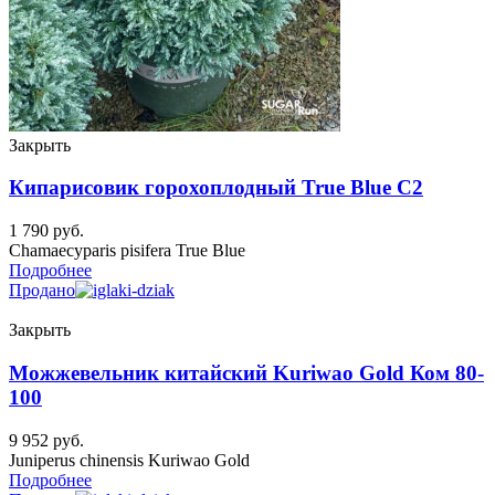
Закрыть
Кипарисовик горохоплодный True Blue C2
1 790
руб.
Chamaecyparis pisifera True Blue
Подробнее
Продано
Закрыть
Можжевельник китайский Kuriwao Gold Ком 80-
100
9 952
руб.
Juniperus chinensis Kuriwao Gold
Подробнее