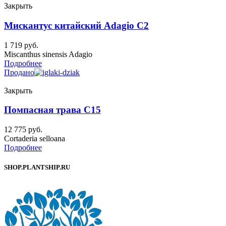
Закрыть
Мискантус китайский Adagio C2
1 719
руб.
Miscanthus sinensis Adagio
Подробнее
Продано
Закрыть
Помпасная трава C15
12 775
руб.
Cortaderia selloana
Подробнее
SHOP.PLANTSHIP.RU