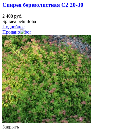
Спирея березолистная C2 20-30
2 408
руб.
Spiraea betulifolia
Подробнее
Продано
Закрыть