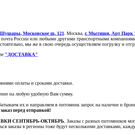
Шушары, Московское ш. 121
. Москва,
г. Мытищи, Арт Парк
очта России или любыми другими транспортными компаниями. 
остоятельно, мы же в свою очередь осуществляем погрузку и от
еле
"ДОСТАВКА"
ловиями оплаты и сроками доставки.
тение на любую удобную Вам сумму.
батываем их и направляем в питомник запрос на наличие и брон
заказ перед отправкой!
АВКИ СЕНТЯБРЬ-ОКТЯБРЬ
. Заказы с разных питомников мо
яться заказы в регионы тоже будут несколькими доставками, кажд