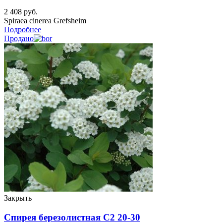
2 408
руб.
Spiraea cinerea Grefsheim
Подробнее
Продано
Закрыть
Спирея березолистная C2 20-30