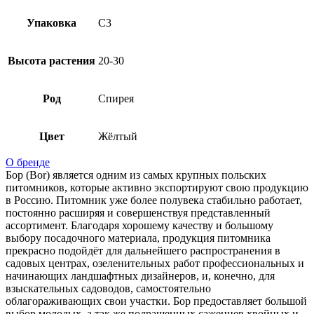
Упаковка
C3
Высота растения
20-30
Род
Спирея
Цвет
Жёлтый
О бренде
Бор (Bor) является одним из самых крупных польских
питомников, которые активно экспортируют свою продукцию
в Россию. Питомник уже более полувека стабильно работает,
постоянно расширяя и совершенствуя представленный
ассортимент. Благодаря хорошему качеству и большому
выбору посадочного материала, продукция питомника
прекрасно подойдёт для дальнейшего распространения в
садовых центрах, озеленительных работ профессиональных и
начинающих ландшафтных дизайнеров, и, конечно, для
взыскательных садоводов, самостоятельно
облагораживающих свои участки. Бор предоставляет большой
выбор молодых, а так же подращенных саженцев хвойных и