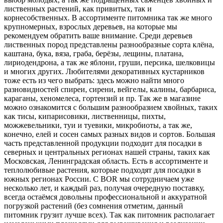
лиственных растений, как привитых, так и
корнесобственных. В ассортименте питомника так же много
крупномерных, взрослых деревьев, на которые мы
рекомендуем обратить ваше внимание. Среди деревьев
лиственных пород представлены разнообразные сорта клёна,
каштана, бука, вяза, граба, берёзы, лещины, платана,
лириодендрона, а так же яблони, груши, персика, шелковицы
и многих других. Любителями декоративных кустарников
тоже есть из чего выбрать: здесь можно найти много
разновидностей спиреи, сирени, вейгелы, калины, барбариса,
караганы, хеномелеса, гортензий и пр. Так же в магазине
можно ознакомится с большим разнообразием хвойных, таких
как тисы, кипарисовики, лиственницы, пихты,
можжевельники, туи и туевики, микробиоты, а так же,
конечно, елей и сосен самых разных видов и сортов. Большая
часть представленной продукции подходит для посадки в
северных и центральных регионах нашей страны, таких как
Московская, Ленинградская область. Есть в ассортименте и
теплолюбивые растения, которые подходят для посадки в
южных регионах России. С BOR мы сотрудничаем уже
несколько лет, и каждый раз, получая очередную поставку,
всегда остаёмся довольны профессиональной и аккуратной
погрузкой растений (без сомнения отметим, данный
питомник грузит лучше всех). Так как питомник располагает