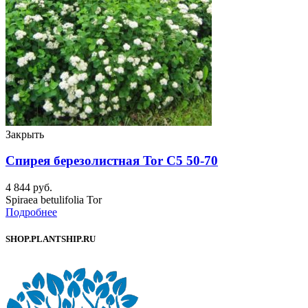
Закрыть
Спирея березолистная Tor C5 50-70
4 844
руб.
Spiraea betulifolia Tor
Подробнее
SHOP.PLANTSHIP.RU