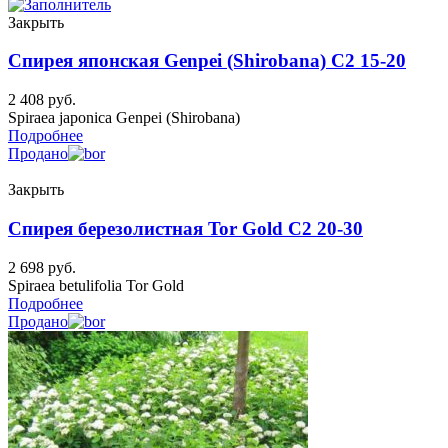
Закрыть
Спирея японская Genpei (Shirobana) C2 15-20
2 408
руб.
Spiraea japonica Genpei (Shirobana)
Подробнее
Продано
Закрыть
Спирея березолистная Tor Gold C2 20-30
2 698
руб.
Spiraea betulifolia Tor Gold
Подробнее
Продано