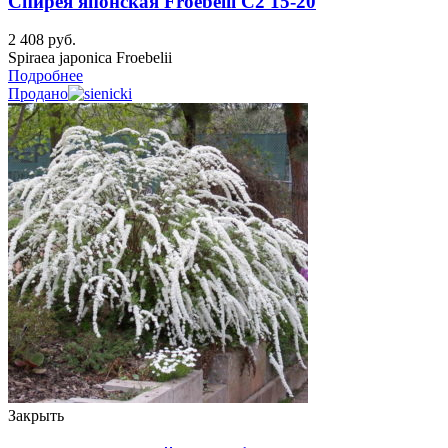
Спирея японская Froebelii C2 15-20
2 408
руб.
Spiraea japonica Froebelii
Подробнее
Продано
Закрыть