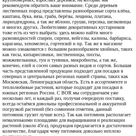
рекомендуем обратить ваше внимание. Среди деревьев
лиственных пород представлены разнообразные сорта клёна,
каштана, бука, вяза, граба, берёзы, лещины, платана,
лириодендрона, а так же яблони, груши, персика, шелковицы
и многих других. Любителями декоративных кустарников
тоже есть из чего выбрать: здесь можно найти много
разновидностей спиреи, сирени, вейгелы, калины, барбариса,
караганы, хеномелеса, гортензий и пр. Так же в магазине
можно ознакомится с большим разнообразием хвойных, таких
как тисы, кипарисовики, лиственницы, пихты,
можжевельники, туи и туевики, микробиоты, а так же,
конечно, елей и сосен самых разных видов и сортов. Большая
часть представленной продукции подходит для посадки в
северных и центральных регионах нашей страны, таких как
Московская, Ленинградская область. Есть в ассортименте и
теплолюбивые растения, которые подходят для посадки в
южных регионах России. С BOR мы сотрудничаем уже
несколько лет, и каждый раз, получая очередную поставку,
всегда остаёмся довольны профессиональной и аккуратной
погрузкой растений (без сомнения отметим, данный
питомник грузит лучше всех). Так как питомник располагает
немаленькими площадями для выращивания и реализации
растений (около 45га), продукция предлагается в достаточном
количестве, благодаря чему питомник довольно неплохо