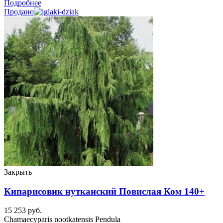
Подробнее
Продано
Закрыть
Кипарисовик нутканский Повислая Ком 140+
15 253
руб.
Chamaecyparis nootkatensis Pendula