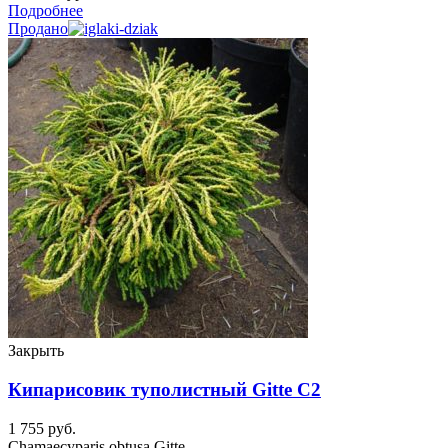
Подробнее
Продано
Закрыть
Кипарисовик туполистный Gitte C2
1 755
руб.
Chamaecyparis obtusa Gitte