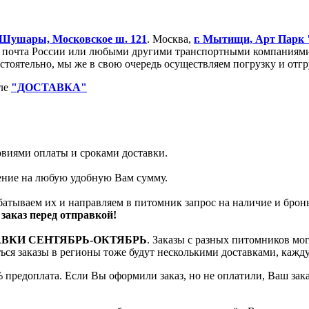
Шушары, Московское ш. 121
. Москва,
г. Мытищи, Арт Парк
очта России или любыми другими транспортными компаниями. 
остоятельно, мы же в свою очередь осуществляем погрузку и от
еле
"ДОСТАВКА"
ловиями оплаты и сроками доставки.
тение на любую удобную Вам сумму.
батываем их и направляем в питомник запрос на наличие и брон
заказ перед отправкой!
АВКИ СЕНТЯБРЬ-ОКТЯБРЬ
. Заказы с разных питомников мо
яться заказы в регионы тоже будут несколькими доставками, кажд
 предоплата. Если Вы оформили заказ, но не оплатили, Ваш зак