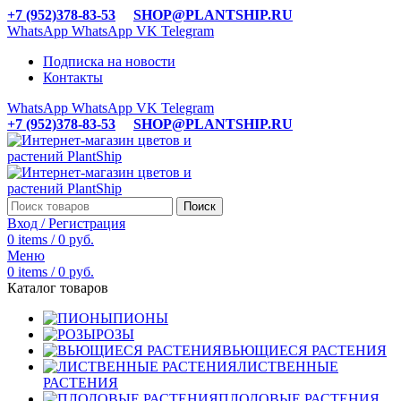
+7 (952)378-83-53
SHOP@PLANTSHIP.RU
WhatsApp
WhatsApp
VK
Telegram
Подписка на новости
Контакты
WhatsApp
WhatsApp
VK
Telegram
+7 (952)378-83-53
SHOP@PLANTSHIP.RU
Поиск
Вход / Регистрация
0
items
/
0
руб.
Меню
0
items
/
0
руб.
Каталог товаров
ПИОНЫ
РОЗЫ
ВЬЮЩИЕСЯ РАСТЕНИЯ
ЛИСТВЕННЫЕ
РАСТЕНИЯ
ПЛОДОВЫЕ РАСТЕНИЯ