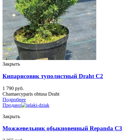
Закрыть
Кипарисовик туполистный Draht C2
1 790
руб.
Chamaecyparis obtusa Draht
Подробнее
Продано
Закрыть
Можжевельник обыкновенный Repanda C3