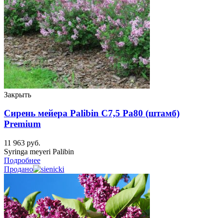
Закрыть
Сирень мейера Palibin C7,5 Pa80 (штамб)
Premium
11 963
руб.
Syringa meyeri Palibin
Подробнее
Продано