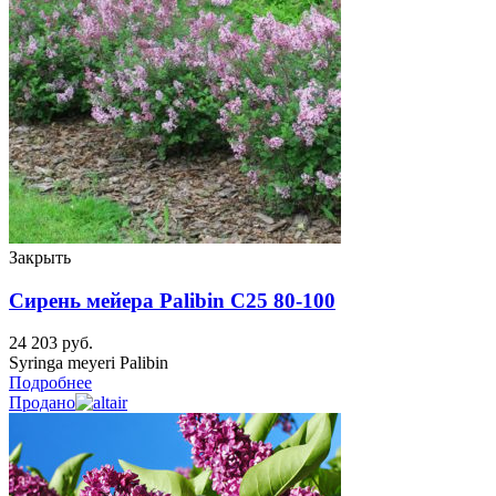
Закрыть
Сирень мейера Palibin C25 80-100
24 203
руб.
Syringa meyeri Palibin
Подробнее
Продано