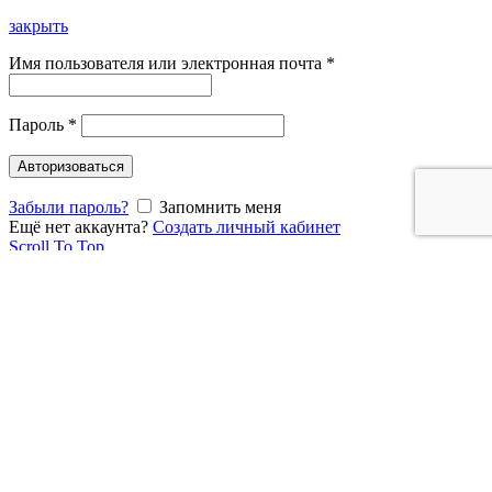
закрыть
Имя пользователя или электронная почта
*
Пароль
*
Авторизоваться
Забыли пароль?
Запомнить меня
Ещё нет аккаунта?
Создать личный кабинет
Scroll To Top
WhatsApp
WhatsApp
VK
Telegram
Мы используем cookies для улучшения работы нашего сайта.
Просматривая этот сайт, Вы соглашаетесь на использование
нами файлов cookie.
Подробнее
Хорошо