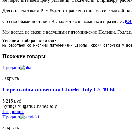
не пересчитываем цену растения. Также если, к примеру, раст
Для оплаты заказа Вам будет отправлено письмо со ссылкой на 
Со способами доставки Вы можете ознакомиться в разделе
ДО
Мы всегда на связи с ведущими питомниками: Польши, Голланд
Условия забора заказов:
Мы работаем со многими питомниками Европы, сроки отгрузки у вс
Похожие товары
Продано
Закрыть
Сирень обыкновенная Charles Joly C5 40-60
5 215
руб.
Syringa vulgaris Charles Joly
Подробнее
Продано
Закрыть