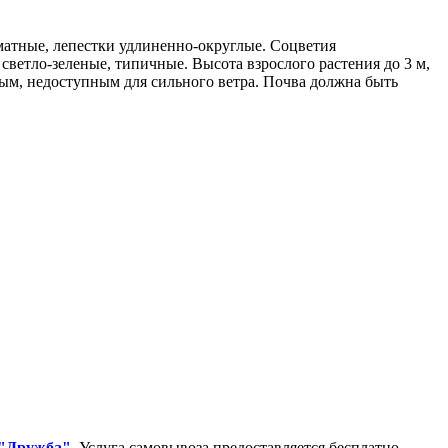
оматные, лепестки удлиненно-округлые. Соцветия
ветло-зеленые, типичные. Высота взрослого растения до 3 м,
ным, недоступным для сильного ветра. Почва должна быть
 "Дружба"
. Услуга самовывоза предоставляется бесплатно.