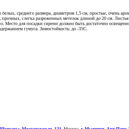
 белых, среднего размера, диаметром 1,5 см, простые, очень ар
рочных, слегка разреженных метелок длиной до 20 см. Листья с
ьно. Место для посадки сирени должно быть достаточно освещен
держанием гумуса. Зимостойкость: до -35С.
Шушары, Московское ш. 121
. Москва,
г. Мытищи, Арт Парк