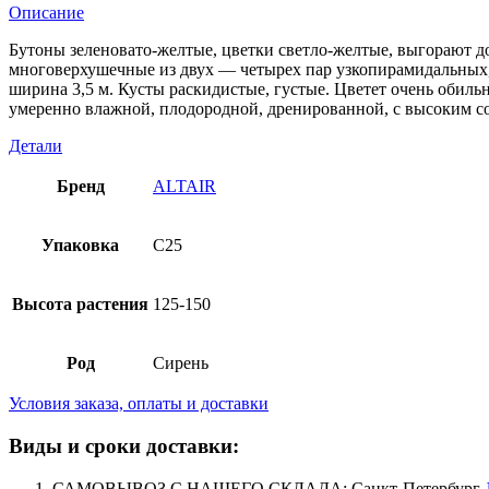
Описание
Бутоны зеленовато-желтые, цветки светло-желтые, выгорают до
многоверхушечные из двух — четырех пар узкопирамидальных, п
ширина 3,5 м. Кусты раскидистые, густые. Цветет очень обил
умеренно влажной, плодородной, дренированной, с высоким со
Детали
Бренд
ALTAIR
Упаковка
C25
Высота растения
125-150
Род
Сирень
Условия заказа, оплаты и доставки
Виды и сроки доставки:
САМОВЫВОЗ С НАШЕГО СКЛАДА
: Санкт-Петербург,