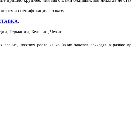
ение пришло крупнее, чем мы с Вами ожидали, мы никогда не ст
оплату и спецификация к заказу.
СТАВКА
.
ии, Германии, Бельгии, Чехии.
ех разные, поэтому растения из Ваших заказов приходят в разное в