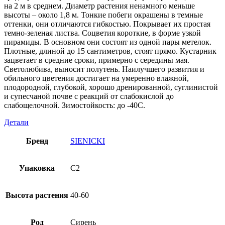
на 2 м в среднем. Диаметр растения ненамного меньше
высоты – около 1,8 м. Тонкие побеги окрашены в темные
оттенки, они отличаются гибкостью. Покрывает их простая
темно-зеленая листва. Соцветия короткие, в форме узкой
пирамиды. В основном они состоят из одной пары метелок.
Плотные, длиной до 15 сантиметров, стоят прямо. Кустарник
зацветает в средние сроки, примерно с середины мая.
Светолюбива, выносит полутень. Наилучшего развития и
обильного цветения достигает на умеренно влажной,
плодородной, глубокой, хорошо дренированной, суглинистой
и супесчаной почве с реакций от слабокислой до
слабощелочной. Зимостойкость: до -40С.
Детали
Бренд
SIENICKI
Упаковка
C2
Высота растения
40-60
Род
Сирень