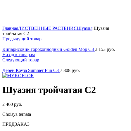
ОСЕНЬ 2026
Нажмите для увеличения
Главная
ЛИСТВЕННЫЕ РАСТЕНИЯ
Шуазия
Шуазия
тройчатая C2
Предыдущий товар
Кипарисовик горохоплодный Golden Mop C3
3 153
руб.
Назад к товарам
Следующий товар
Дёрен Коуза Summer Fun C3
7 808
руб.
Шуазия тройчатая C2
2 460
руб.
Choisya ternata
ПРЕДЗАКАЗ