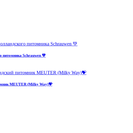
о питомника Schrauwen 💚
омник MEUTER (Milky Way)💝