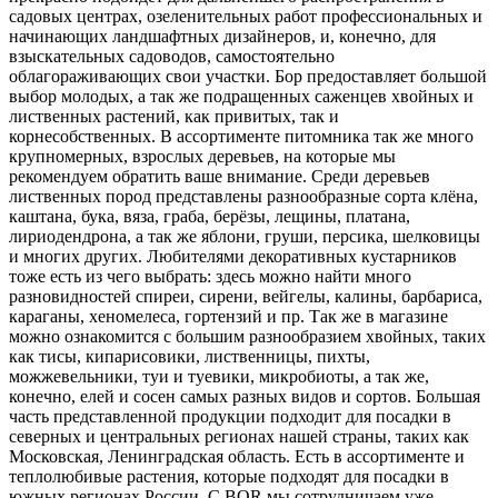
садовых центрах, озеленительных работ профессиональных и
начинающих ландшафтных дизайнеров, и, конечно, для
взыскательных садоводов, самостоятельно
облагораживающих свои участки. Бор предоставляет большой
выбор молодых, а так же подращенных саженцев хвойных и
лиственных растений, как привитых, так и
корнесобственных. В ассортименте питомника так же много
крупномерных, взрослых деревьев, на которые мы
рекомендуем обратить ваше внимание. Среди деревьев
лиственных пород представлены разнообразные сорта клёна,
каштана, бука, вяза, граба, берёзы, лещины, платана,
лириодендрона, а так же яблони, груши, персика, шелковицы
и многих других. Любителями декоративных кустарников
тоже есть из чего выбрать: здесь можно найти много
разновидностей спиреи, сирени, вейгелы, калины, барбариса,
караганы, хеномелеса, гортензий и пр. Так же в магазине
можно ознакомится с большим разнообразием хвойных, таких
как тисы, кипарисовики, лиственницы, пихты,
можжевельники, туи и туевики, микробиоты, а так же,
конечно, елей и сосен самых разных видов и сортов. Большая
часть представленной продукции подходит для посадки в
северных и центральных регионах нашей страны, таких как
Московская, Ленинградская область. Есть в ассортименте и
теплолюбивые растения, которые подходят для посадки в
южных регионах России. С BOR мы сотрудничаем уже