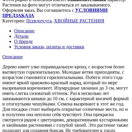
Растения на фото могут отличаться от заказываемого.
Оформляя заказ, Вы соглашаетесь с
УСЛОВИЯМИ
ПРЕДЗАКАЗА
Категории:
Псевдотсуга
,
ХВОЙНЫЕ РАСТЕНИЯ
Описание
Детали
О бренде
Условия заказа, оплаты и доставки
Описание
Дерево имеет узко пирамидальную крону, с возрастом более
вытянутую горизонтальную. Молодые ветви приподняты, с
возрастом становятся горизонтальными. Побеги этого года
имеют яркий оранжево-красный наряд, который по мере
вызревания коричневеет. Изумрудные хвоинки до 3 см, могут
иметь слегка сизоватый оттенок. Раз в несколько лет
завязываются шишки до 10 см, с характерной висячей формой
и отогнутыми чешуйками. Семена вызревают в этот же год.
Для посадки стоит выбирать открытые солнечные места, но и
в полутени она неплохо себя чувствует. Она прекрасна
смотрится рядом с цветущими, декоративными кустарниками
и хвойными растениями с голубой хвоей. Это растение также
подходит для создания бонсая. Не требователен к уходу,