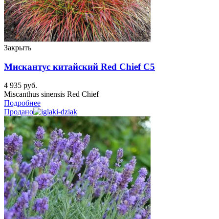
Закрыть
Мискантус китайский Red Chief C5
4 935
руб.
Miscanthus sinensis Red Chief
Подробнее
Продано