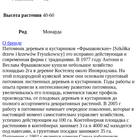
Высота растения
40-60
Род
Монарда
О бренде
Питомник деревьев и кустарников «Фрышковские» [Szkółka
drzew i krzewów Fryszkowscy] это исправно действующая и
современная фирма с традициями. В 1977 году Антони и
Веслава Фрышковские купили небольшое хозяйство
площадью 2га в деревне Костелец около Иновроцлава. На
этой плодородной куявской земле они основали грунтовый
питомник лиственных деревьев и кустарников. Годы работы и
опыта привели к интенсивному развитию питомника,
увеличивалась его площадь, изменялся также профиль
производства, от плодовых деревьев и кустарников до
полного ассортимента декоративных растений. В 2005 г
работу в питомнике начинает очередное поколение, которые в
настоящий момент самостоятельно управляет хозяйством,
успешно действующим на 100 га. Контейнерная площадка с
растениями в контейнерах занимает 3 га и 4000 м2 находится
под навесами, а грунтовые посадки занимают 35 га.
Питомник с 1992 г является членом Союза работников