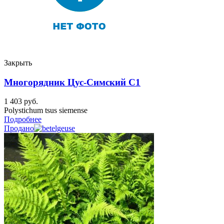
Закрыть
Многорядник Цус-Cимский C1
1 403
руб.
Polystichum tsus siemense
Подробнее
Продано