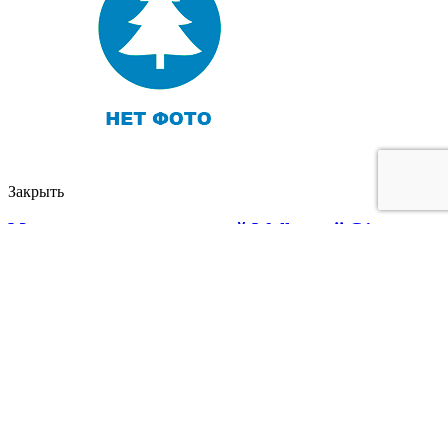
Закрыть
Многорядник щетинковый Wollastonii C1
1 403
руб.
Polystichum setiferum Wollastonii
Подробнее
SHOP.PLANTSHIP.RU