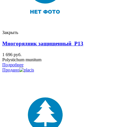
Закрыть
Многорядник защищенный P13
1 696
руб.
Polystichum munitum
Подробнее
Продано