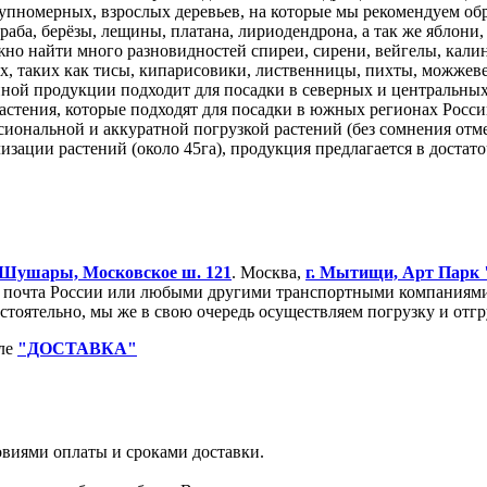
упномерных, взрослых деревьев, на которые мы рекомендуем об
 граба, берёзы, лещины, платана, лириодендрона, а так же ябло
жно найти много разновидностей спиреи, сирени, вейгелы, калины
 таких как тисы, кипарисовики, лиственницы, пихты, можжевель
нной продукции подходит для посадки в северных и центральных
астения, которые подходят для посадки в южных регионах Росси
сиональной и аккуратной погрузкой растений (без сомнения отм
зации растений (около 45га), продукция предлагается в достат
Шушары, Московское ш. 121
. Москва,
г. Мытищи, Арт Парк
очта России или любыми другими транспортными компаниями. 
остоятельно, мы же в свою очередь осуществляем погрузку и от
еле
"ДОСТАВКА"
ловиями оплаты и сроками доставки.