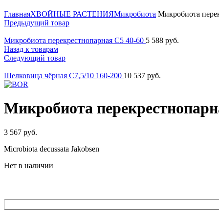
Нажмите для увеличения
Главная
ХВОЙНЫЕ РАСТЕНИЯ
Микробиота
Микробиота перек
Предыдущий товар
Микробиота перекрестнопарная C5 40-60
5 588
руб.
Назад к товарам
Следующий товар
Шелковица чёрная C7,5/10 160-200
10 537
руб.
Микробиота перекрестнопарна
3 567
руб.
Microbiota decussata Jakobsen
Нет в наличии