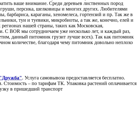
ратить ваше внимание. Среди деревьев лиственных пород
ни, груши, персика, шелковицы и многих других. Любителями
, барбариса, караганы, хеномелеса, гортензий и пр. Так же в
ники, туи и туевики, микробиоты, а так же, конечно, елей и
 регионах нашей страны, таких как Московская,
и. С BOR мы сотрудничаем уже несколько лет, и каждый раз,
етим, данный питомник грузит лучше всех). Так как питомник
очном количестве, благодаря чему питомник довольно неплохо
 "Дружба"
. Услуга самовывоза предоставляется бесплатно.
Стоимость – по тарифам ТК. Упаковка растений оплачивается
грузку в пришедший транспорт