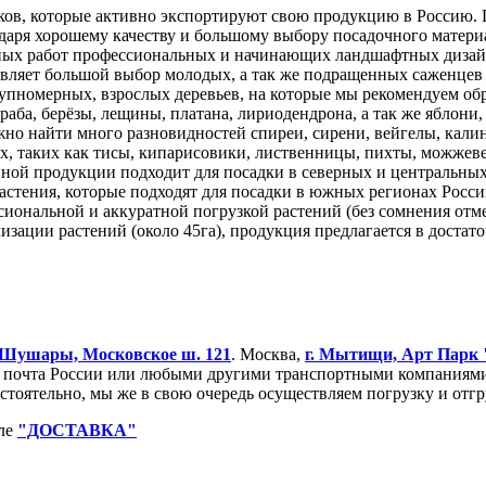
ков, которые активно экспортируют свою продукцию в Россию. 
даря хорошему качеству и большому выбору посадочного матери
ных работ профессиональных и начинающих ландшафтных дизайне
вляет большой выбор молодых, а так же подращенных саженцев 
упномерных, взрослых деревьев, на которые мы рекомендуем об
 граба, берёзы, лещины, платана, лириодендрона, а так же ябло
жно найти много разновидностей спиреи, сирени, вейгелы, калины
 таких как тисы, кипарисовики, лиственницы, пихты, можжевель
нной продукции подходит для посадки в северных и центральных
астения, которые подходят для посадки в южных регионах Росси
сиональной и аккуратной погрузкой растений (без сомнения отм
зации растений (около 45га), продукция предлагается в достат
Шушары, Московское ш. 121
. Москва,
г. Мытищи, Арт Парк
очта России или любыми другими транспортными компаниями. 
остоятельно, мы же в свою очередь осуществляем погрузку и от
еле
"ДОСТАВКА"