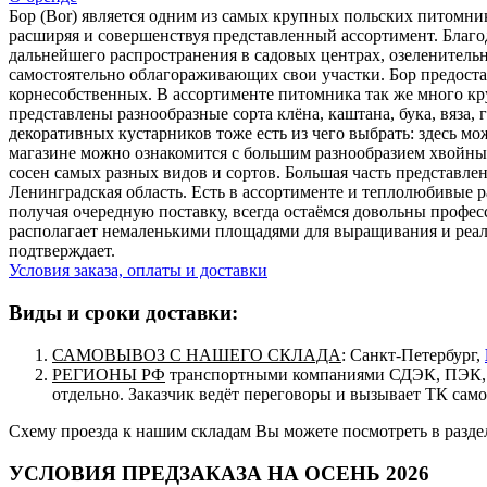
Бор (Bor) является одним из самых крупных польских питомни
расширяя и совершенствуя представленный ассортимент. Благо
дальнейшего распространения в садовых центрах, озеленитель
самостоятельно облагораживающих свои участки. Бор предоста
корнесобственных. В ассортименте питомника так же много кр
представлены разнообразные сорта клёна, каштана, бука, вяза,
декоративных кустарников тоже есть из чего выбрать: здесь мо
магазине можно ознакомится с большим разнообразием хвойных,
сосен самых разных видов и сортов. Большая часть представле
Ленинградская область. Есть в ассортименте и теплолюбивые р
получая очередную поставку, всегда остаёмся довольны профес
располагает немаленькими площадями для выращивания и реали
подтверждает.
Условия заказа, оплаты и доставки
Виды и сроки доставки:
САМОВЫВОЗ С НАШЕГО СКЛАДА
: Санкт-Петербург,
РЕГИОНЫ РФ
транспортными компаниями СДЭК, ПЭК, п
отдельно. Заказчик ведёт переговоры и вызывает ТК сам
Схему проезда к нашим складам Вы можете посмотреть в разд
УСЛОВИЯ ПРЕДЗАКАЗА НА ОСЕНЬ 2026