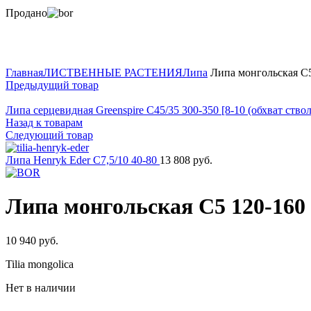
Продано
Нажмите для увеличения
Главная
ЛИСТВЕННЫЕ РАСТЕНИЯ
Липа
Липа монгольская C5
Предыдущий товар
Липа серцевидная Greenspire C45/35 300-350 [8-10 (обхват ство
Назад к товарам
Следующий товар
Липа Henryk Eder C7,5/10 40-80
13 808
руб.
Липа монгольская C5 120-160
10 940
руб.
Tilia mongolica
Нет в наличии