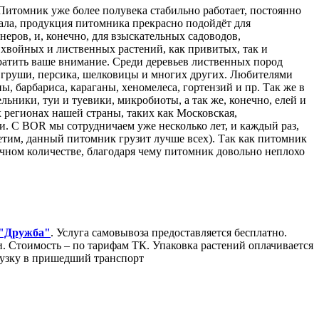
Питомник уже более полувека стабильно работает, постоянно
ала, продукция питомника прекрасно подойдёт для
ров, и, конечно, для взыскательных садоводов,
хвойных и лиственных растений, как привитых, так и
ратить ваше внимание. Среди деревьев лиственных пород
ни, груши, персика, шелковицы и многих других. Любителями
, барбариса, караганы, хеномелеса, гортензий и пр. Так же в
ники, туи и туевики, микробиоты, а так же, конечно, елей и
 регионах нашей страны, таких как Московская,
и. С BOR мы сотрудничаем уже несколько лет, и каждый раз,
етим, данный питомник грузит лучше всех). Так как питомник
очном количестве, благодаря чему питомник довольно неплохо
 "Дружба"
. Услуга самовывоза предоставляется бесплатно.
Стоимость – по тарифам ТК. Упаковка растений оплачивается
грузку в пришедший транспорт